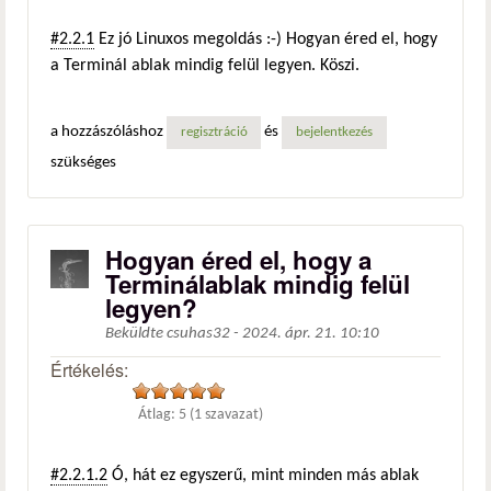
#2.2.1
Ez jó Linuxos megoldás :-) Hogyan éred el, hogy
a Terminál ablak mindig felül legyen. Köszi.
a hozzászóláshoz
és
regisztráció
bejelentkezés
szükséges
Hogyan éred el, hogy a
Terminálablak mindig felül
legyen?
Beküldte
csuhas32
-
2024. ápr. 21. 10:10
Értékelés:
Átlag:
5
(
1
szavazat)
#2.2.1.2
Ó, hát ez egyszerű, mint minden más ablak