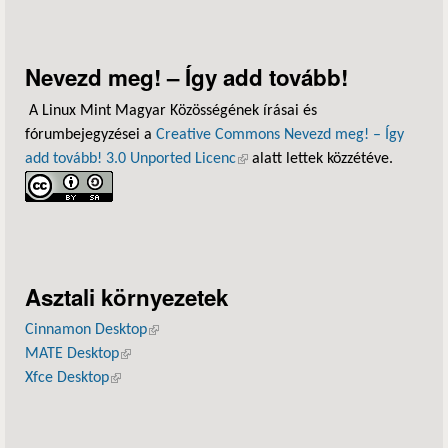
Nevezd meg! – Így add tovább!
A Linux Mint Magyar Közösségének írásai és
fórumbejegyzései a
Creative Commons Nevezd meg! – Így
add tovább! 3.0 Unported Licenc
(külső hivatkozás)
alatt lettek közzétéve.
Asztali környezetek
Cinnamon Desktop
(külső hivatkozás)
MATE Desktop
(külső hivatkozás)
Xfce Desktop
(külső hivatkozás)