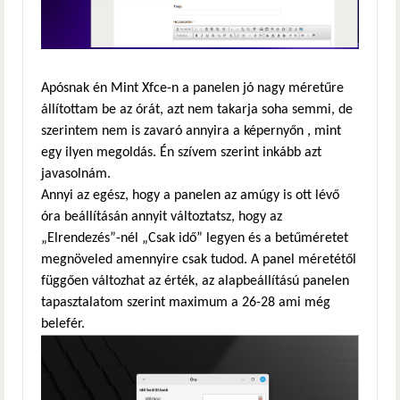
Apósnak én Mint Xfce-n a panelen jó nagy méretűre
állítottam be az órát, azt nem takarja soha semmi, de
szerintem nem is zavaró annyira a képernyőn , mint
egy ilyen megoldás. Én szívem szerint inkább azt
javasolnám.
Annyi az egész, hogy a panelen az amúgy is ott lévő
óra beállításán annyit változtatsz, hogy az
„Elrendezés”-nél „Csak idő” legyen és a betűméretet
megnöveled amennyire csak tudod. A panel méretétől
függően változhat az érték, az alapbeállítású panelen
tapasztalatom szerint maximum a 26-28 ami még
belefér.