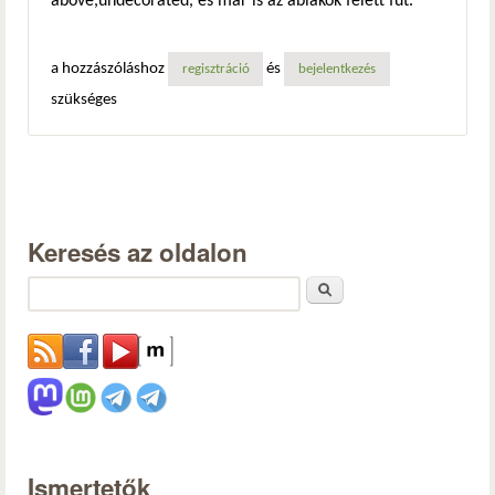
above,undecorated, és már is az ablakok felett fut.
a hozzászóláshoz
és
regisztráció
bejelentkezés
szükséges
Keresés az oldalon
Keresés
Ismertetők