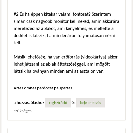
#2
És ha éppen kitakar valami fontosat? Szerintem
simán csak nagyobb monitor kell neked, amin akkorára
méretezed az ablakot, ami kényelmes, és mellette a
desklet is látszik, ha mindenáron folyamatosan nézni
kell.
Másik lehetőség, ha van erőforrás (videokártya) akkor
lehet játszani az ablak áttetszőséggel, ami mögött
látszik haloványan minden ami az asztalon van.
Artes omnes perdocet paupertas.
a hozzászóláshoz
és
regisztráció
bejelentkezés
szükséges