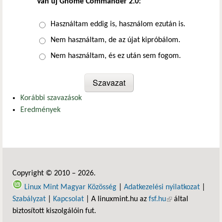
Van új Gnome Commander 2.0:
Választások
Használtam eddig is, használom ezután is.
Nem használtam, de az újat kipróbálom.
Nem használtam, és ez után sem fogom.
Korábbi szavazások
Eredmények
Copyright © 2010 – 2026.
Linux Mint Magyar Közösség
|
Adatkezelési nyilatkozat
|
Szabályzat
|
Kapcsolat
| A linuxmint.hu az
fsf.hu
(külső hivatkozás)
által
biztosított kiszolgálóin fut.