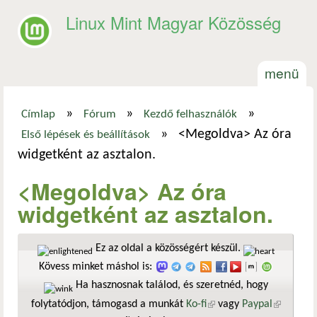
Ugrás a tartalomra
Linux Mint Magyar Közösség
menü
»
»
»
Címlap
Fórum
Kezdő felhasználók
Jelenlegi hely
»
<Megoldva> Az óra
Első lépések és beállítások
widgetként az asztalon.
<Megoldva> Az óra
widgetként az asztalon.
Ez az oldal a közösségért készül.
Kövess minket máshol is:
Ha hasznosnak találod, és szeretnéd, hogy
folytatódjon, támogasd a munkát
Ko-fi
(külső hivatkozás)
vagy
Paypal
(külső