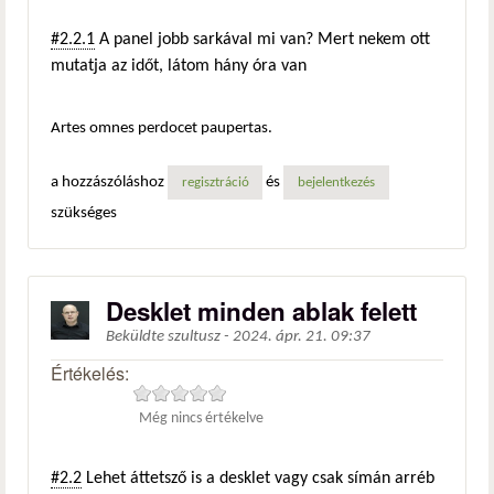
#2.2.1
A panel jobb sarkával mi van? Mert nekem ott
mutatja az időt, látom hány óra van
Artes omnes perdocet paupertas.
a hozzászóláshoz
és
regisztráció
bejelentkezés
szükséges
Desklet minden ablak felett
Beküldte
szultusz
-
2024. ápr. 21. 09:37
Értékelés:
Még nincs értékelve
#2.2
Lehet áttetsző is a desklet vagy csak símán arréb