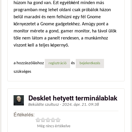
húzom ha gond van. Ezt egyébként minden más
programban meg lehet oldani csak próbálok házon
belül maradni és nem felhúzni egy fél Gnome
környezetet a Gnome gadgetekhez. Amúgy pont a
monitor mérete a gond, gamer monitor, ha távol ülök
tőle nem látom a panelt rendesen, a munkámhoz
viszont kell a teljes képernyő.
a hozzászóláshoz
és
regisztráció
bejelentkezés
szükséges
Desklet hetyett terminálablak
Beküldte
szultusz
-
2024. ápr. 21. 09:38
Értékelés:
Még nincs értékelve