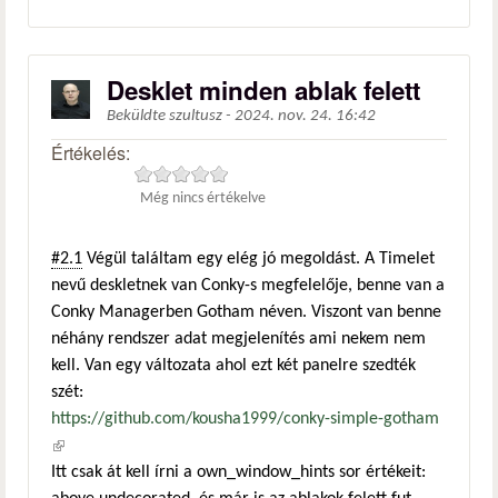
Desklet minden ablak felett
Beküldte
szultusz
-
2024. nov. 24. 16:42
Értékelés:
Még nincs értékelve
#2.1
Végül találtam egy elég jó megoldást. A Timelet
nevű deskletnek van Conky-s megfelelője, benne van a
Conky Managerben Gotham néven. Viszont van benne
néhány rendszer adat megjelenítés ami nekem nem
kell. Van egy változata ahol ezt két panelre szedték
szét:
https://github.com/kousha1999/conky-simple-gotham
(külső hivatkozás)
Itt csak át kell írni a own_window_hints sor értékeit: