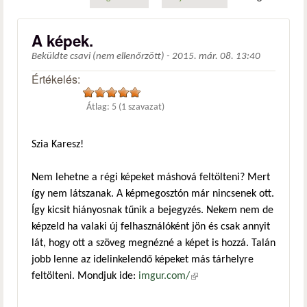
A képek.
Beküldte
csavi (nem ellenőrzött)
-
2015. már. 08. 13:40
Értékelés:
Átlag:
5
(
1
szavazat)
Szia Karesz!
Nem lehetne a régi képeket máshová feltölteni? Mert
így nem látszanak. A képmegosztón már nincsenek ott.
Így kicsit hiányosnak tűnik a bejegyzés. Nekem nem de
képzeld ha valaki új felhasználóként jön és csak annyit
lát, hogy ott a szöveg megnézné a képet is hozzá. Talán
jobb lenne az idelinkelendő képeket más tárhelyre
feltölteni. Mondjuk ide:
imgur.com/
(külső hivatkozás)