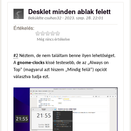
Desklet minden ablak felett
Beküldte
csuhas32
-
2023. szep. 28. 22:01
Értékelés:
Még nincs értékelve
#2
Néztem, de nem találtam benne ilyen lehetőséget.
A
gnome-clocks
kissé testesebb, de az „Always on
Top” (magyarul azt hiszem „Mindig felül”) opciót
választva tudja ezt.