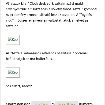
Válasszuk ki a " Clock desklet" kisalkalmazást majd
érvényesítsük a "Hozzáadás a következőhöz: asztal" gombbal.
Az eredmény azonnal látható lesz az asztalon. A "fogd és
vidd" módszerrel egyénileg változtathatjuk a helyét az
asztalon.
Az "Asztalalkalmazások általános beállításai" opciónál
beállíthatjuk az óra hátterét is.
Sok sikert, Karesz.
a hozzászóláshoz
és
szükséges
regisztráció
bejelentkezés