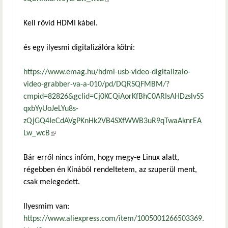
Kell rövid HDMI kábel.
és egy ilyesmi digitalizálóra kötni:
https://www.emag.hu/hdmi-usb-video-digitalizalo-
video-grabber-va-a-010/pd/DQRSQFMBM/?
cmpid=82826&gclid=Cj0KCQiAorKfBhC0ARIsAHDzslvSS
qxbYyUoJeLYu8s-
zQjGQ4IeCdAVgPKnHk2VB4SXfWWB3uR9qTwaAknrEA
Lw_wcB
(külső hivatkozás)
Bár erről nincs infóm, hogy megy-e Linux alatt,
régebben én Kínából rendeltetem, az szuperül ment,
csak melegedett.
Ilyesmim van:
https://www.aliexpress.com/item/1005001266503369.