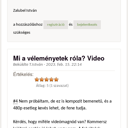
Zalubel István
a hozzászóláshoz
és
regisztráció
bejelentkezés
szükséges
Mi a véleményetek róla? Video
Beküldte
T.István
-
2023. feb. 15. 22:14
Értékelés:
Átlag:
5
(
1
szavazat)
#4
Nem próbáltam, de ez is kompozit bemenetű, és a
480p esetleg kevés lehet, de fene tudja.
Kérdés, hogy miféle videómagnód van? Kommersz