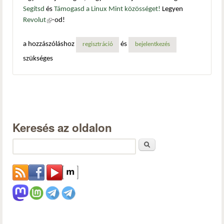
Segítsd
és
Támogasd a Linux Mint közösséget!
Legyen
Revolut
(külső hivatkozás)
-od!
a hozzászóláshoz
és
regisztráció
bejelentkezés
szükséges
Keresés az oldalon
Keresés