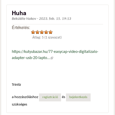
Huha
Beküldte
Nakov
-
2023. feb. 15. 19:13
Értékelés:
Átlag:
5
(
1
szavazat)
https://kutyubazar.hu/77-easycap-video-digitalizalo-
adapter-usb-20-lapto...
(külső hivatkozás)
Trintiz
a hozzászóláshoz
és
regisztráció
bejelentkezés
szükséges