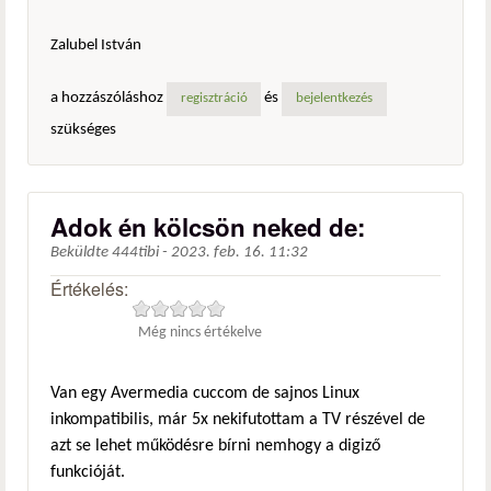
Zalubel István
a hozzászóláshoz
és
regisztráció
bejelentkezés
szükséges
Adok én kölcsön neked de:
Beküldte
444tibi
-
2023. feb. 16. 11:32
Értékelés:
Még nincs értékelve
Van egy Avermedia cuccom de sajnos Linux
inkompatibilis, már 5x nekifutottam a TV részével de
azt se lehet működésre bírni nemhogy a digiző
funkcióját.