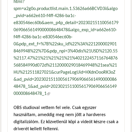
html?
spm=a2g0o.productlist.main.1.53626a66BCVD3i&algo
_pvid=a662e610-f4ff-4286-ba1c-
e830546ec60b&aem_p4p_detail=20230215110056179
06906656149000008648478&algo_exp_id=a662e610-
f4ff-4286-ba1c-e830546ec60b-
0&pdp_ext_f=%7B%22sku_id%22%3A%221200002901
8469948%22%7D&pdp_npi=3%40dis%21USD%2120.55
%2117.47%21%21%21%21%21%402122457116764876
568584990d072d%2112000029018469948%21sea%21
HU%212511827021&curPageLogUid=HXdnOooRK3oZ
&ad_pvid=20230215110056179069066561490000086
48478_1&ad_pvid=2023021511005617906906656149
000008648478_1
(külső hivatkozás)
OBS studioval vettem fel vele. Csak egyszer
használtam, ameddig meg nem jött a hardveres
digitalizálóm. Ez közvetlenül köpi a videót készre csak a
driverét kellett feltenni.