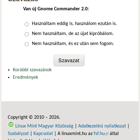
Van új Gnome Commander 2.0:
Választások
Használtam eddig is, használom ezután is.
Nem használtam, de az újat kipróbálom.
Nem használtam, és ez után sem fogom.
Korábbi szavazások
Eredmények
Copyright © 2010 – 2026.
Linux Mint Magyar Közösség
|
Adatkezelési nyilatkozat
|
Szabályzat
|
Kapcsolat
| A linuxmint.hu az
fsf.hu
(külső hivatkozás)
által