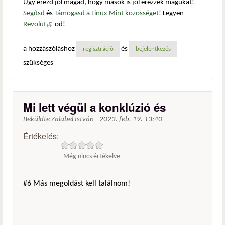
Úgy érezd jól magad, hogy mások is jól érezzék magukat!
Segítsd
és
Támogasd a Linux Mint közösséget!
Legyen
Revolut
(külső hivatkozás)
-od!
a hozzászóláshoz
és
regisztráció
bejelentkezés
szükséges
Mi lett végül a konklúzió és
Beküldte
Zalubel István
-
2023. feb. 19. 13:40
Értékelés:
Még nincs értékelve
#6
Más megoldást kell találnom!