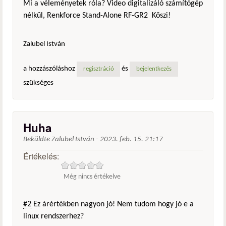
Mi a véleményetek róla? Video digitalizáló számítógép
nélkül, Renkforce Stand-Alone RF-GR2 Köszi!
Zalubel István
a hozzászóláshoz
és
regisztráció
bejelentkezés
szükséges
Huha
Beküldte
Zalubel István
-
2023. feb. 15. 21:17
Értékelés:
Még nincs értékelve
#2
Ez árértékben nagyon jó! Nem tudom hogy jó e a
linux rendszerhez?