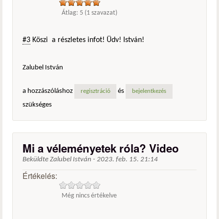
Átlag:
5
(
1
szavazat)
#3
Köszi a részletes infot! Üdv! István!
Zalubel István
a hozzászóláshoz
és
regisztráció
bejelentkezés
szükséges
Mi a véleményetek róla? Video
Beküldte
Zalubel István
-
2023. feb. 15. 21:14
Értékelés:
Még nincs értékelve