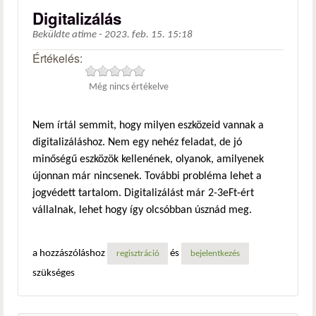
Digitalizálás
Beküldte
atime
-
2023. feb. 15. 15:18
Értékelés:
Még nincs értékelve
Nem írtál semmit, hogy milyen eszközeid vannak a
digitalizáláshoz. Nem egy nehéz feladat, de jó
minőségű eszközök kellenének, olyanok, amilyenek
újonnan már nincsenek. További probléma lehet a
jogvédett tartalom. Digitalizálást már 2-3eFt-ért
vállalnak, lehet hogy így olcsóbban úsznád meg.
a hozzászóláshoz
és
regisztráció
bejelentkezés
szükséges