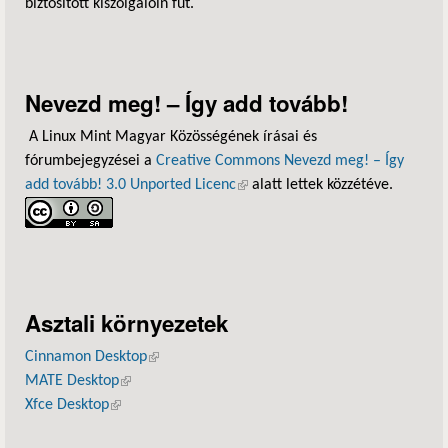
biztosított kiszolgálóin fut.
Nevezd meg! – Így add tovább!
A Linux Mint Magyar Közösségének írásai és
fórumbejegyzései a
Creative Commons Nevezd meg! – Így
add tovább! 3.0 Unported Licenc
(külső hivatkozás)
alatt lettek közzétéve.
Asztali környezetek
Cinnamon Desktop
(külső hivatkozás)
MATE Desktop
(külső hivatkozás)
Xfce Desktop
(külső hivatkozás)