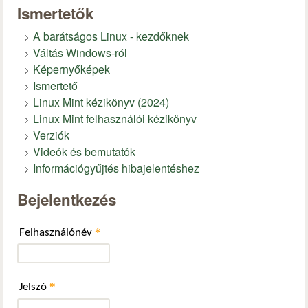
Ismertetők
A barátságos Linux - kezdőknek
Váltás Windows-ról
Képernyőképek
Ismertető
Linux Mint kézikönyv (2024)
Linux Mint felhasználói kézikönyv
Verziók
Videók és bemutatók
Információgyűjtés hibajelentéshez
Bejelentkezés
*
Felhasználónév
*
Jelszó