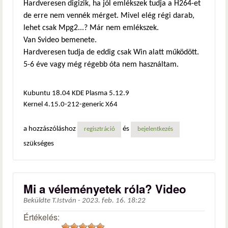
Hardveresen digizik, ha jól emlékszek tudja a H264-et
de erre nem vennék mérget. Mivel elég régi darab,
lehet csak Mpg2...? Már nem emlékszek.
Van Svideo bemenete.
Hardveresen tudja de eddig csak Win alatt működött.
5-6 éve vagy még régebb óta nem használtam.
Kubuntu 18.04 KDE Plasma 5.12.9
Kernel 4.15.0-212-generic X64
a hozzászóláshoz
és
regisztráció
bejelentkezés
szükséges
Mi a véleményetek róla? Video
Beküldte
T.István
-
2023. feb. 16. 18:22
Értékelés: