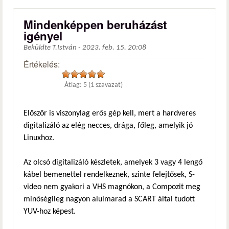
Mindenképpen beruházást
igényel
Beküldte
T.István
-
2023. feb. 15. 20:08
Értékelés:
Átlag:
5
(
1
szavazat)
Először is viszonylag erős gép kell, mert a hardveres
digitalizáló az elég necces, drága, főleg, amelyik jó
Linuxhoz.
Az olcsó digitalizáló készletek, amelyek 3 vagy 4 lengő
kábel bemenettel rendelkeznek, szinte felejtősek, S-
video nem gyakori a VHS magnókon, a Compozit meg
minőségileg nagyon alulmarad a SCART által tudott
YUV-hoz képest.