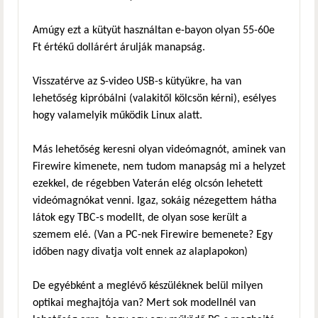
Amúgy ezt a kütyüt használtan e-bayon olyan 55-60e
Ft értékű dollárért árulják manapság.
Visszatérve az S-video USB-s kütyükre, ha van
lehetőség kipróbálni (valakitől kölcsön kérni), esélyes
hogy valamelyik működik Linux alatt.
Más lehetőség keresni olyan videómagnót, aminek van
Firewire kimenete, nem tudom manapság mi a helyzet
ezekkel, de régebben Vaterán elég olcsón lehetett
videómagnókat venni. Igaz, sokáig nézegettem hátha
látok egy TBC-s modellt, de olyan sose került a
szemem elé. (Van a PC-nek Firewire bemenete? Egy
időben nagy divatja volt ennek az alaplapokon)
De egyébként a meglévő készüléknek belül milyen
optikai meghajtója van? Mert sok modellnél van