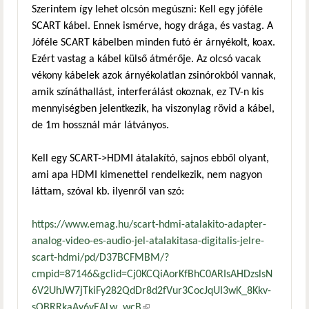
Szerintem így lehet olcsón megúszni: Kell egy jóféle
SCART kábel. Ennek ismérve, hogy drága, és vastag. A
Jóféle SCART kábelben minden futó ér árnyékolt, koax.
Ezért vastag a kábel külső átmérője. Az olcsó vacak
vékony kábelek azok árnyékolatlan zsinórokból vannak,
amik színáthallást, interferálást okoznak, ez TV-n kis
mennyiségben jelentkezik, ha viszonylag rövid a kábel,
de 1m hossznál már látványos.
Kell egy SCART->HDMI átalakító, sajnos ebből olyant,
ami apa HDMI kimenettel rendelkezik, nem nagyon
láttam, szóval kb. ilyenről van szó:
https://www.emag.hu/scart-hdmi-atalakito-adapter-
analog-video-es-audio-jel-atalakitasa-digitalis-jelre-
scart-hdmi/pd/D37BCFMBM/?
cmpid=87146&gclid=Cj0KCQiAorKfBhC0ARIsAHDzslsN
6V2UhJW7jTkiFy282QdDr8d2fVur3CocJqUI3wK_8Kkv-
sQBRRkaAv6yEALw_wcB
(külső hivatkozás)