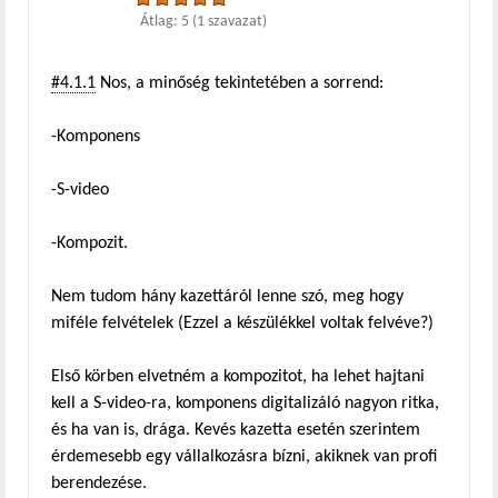
Átlag:
5
(
1
szavazat)
#4.1.1
Nos, a minőség tekintetében a sorrend:
-Komponens
-S-video
-Kompozit.
Nem tudom hány kazettáról lenne szó, meg hogy
miféle felvételek (Ezzel a készülékkel voltak felvéve?)
Első körben elvetném a kompozitot, ha lehet hajtani
kell a S-video-ra, komponens digitalizáló nagyon ritka,
és ha van is, drága. Kevés kazetta esetén szerintem
érdemesebb egy vállalkozásra bízni, akiknek van profi
berendezése.