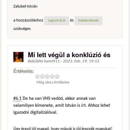
Zalubel István
a hozzászóláshoz
és
regisztráció
bejelentkezés
szükséges
Mi lett végül a konklúzió és
Beküldte
kami911
-
2023. feb. 19. 19:12
Értékelés:
Még nincs értékelve
#6.1
De ha van VHS vedód, akkor annak van
valamilyen kimenete, amit István is írt. Ahhoz lehet
igazodni digitalizálóval.
Úgy érezd jól magad, hogy mások is jól érezzék magukat!