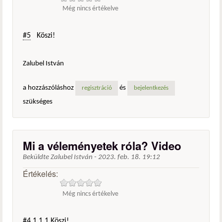
Még nincs értékelve
#5
Köszi!
Zalubel István
a hozzászóláshoz
és
regisztráció
bejelentkezés
szükséges
Mi a véleményetek róla? Video
Beküldte
Zalubel István
-
2023. feb. 18. 19:12
Értékelés:
Még nincs értékelve
#4.1.1.1
Köszi!