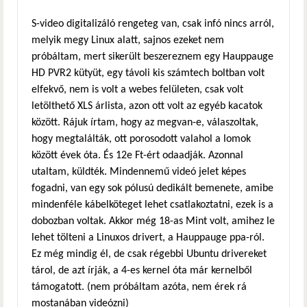
S-video digitalizáló rengeteg van, csak infó nincs arról,
melyik megy Linux alatt, sajnos ezeket nem
próbáltam, mert sikerült beszereznem egy Hauppauge
HD PVR2 kütyüt, egy távoli kis számtech boltban volt
elfekvő, nem is volt a webes felületen, csak volt
letölthető XLS árlista, azon ott volt az egyéb kacatok
között. Rájuk írtam, hogy az megvan-e, válaszoltak,
hogy megtalálták, ott porosodott valahol a lomok
között évek óta. És 12e Ft-ért odaadják. Azonnal
utaltam, küldték. Mindennemű videó jelet képes
fogadni, van egy sok pólusú dedikált bemenete, amibe
mindenféle kábelköteget lehet csatlakoztatni, ezek is a
dobozban voltak. Akkor még 18-as Mint volt, amihez le
lehet tölteni a Linuxos drivert, a Hauppauge ppa-ról.
Ez még mindig él, de csak régebbi Ubuntu drivereket
tárol, de azt írják, a 4-es kernel óta már kernelből
támogatott. (nem próbáltam azóta, nem érek rá
mostanában videózni)