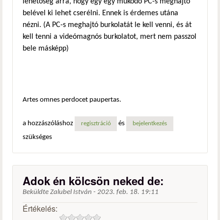
lehetőség arra, hogy egy egy működő PC-s meghajtó
belével ki lehet cserélni. Ennek is érdemes utána
nézni. (A PC-s meghajtó burkolatát le kell venni, és át
kell tenni a videómagnós burkolatot, mert nem passzol
bele másképp)
Artes omnes perdocet paupertas.
a hozzászóláshoz
és
regisztráció
bejelentkezés
szükséges
Adok én kölcsön neked de:
Beküldte
Zalubel István
-
2023. feb. 18. 19:11
Értékelés: