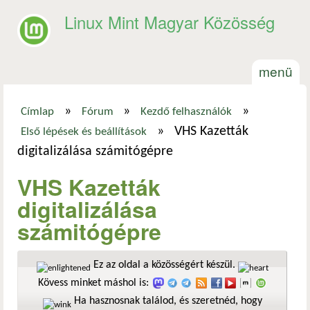
Ugrás a tartalomra
Linux Mint Magyar Közösség
menü
»
»
»
Címlap
Fórum
Kezdő felhasználók
Jelenlegi hely
»
VHS Kazetták
Első lépések és beállítások
digitalizálása számitógépre
VHS Kazetták
digitalizálása
számitógépre
Ez az oldal a közösségért készül.
Kövess minket máshol is:
Ha hasznosnak találod, és szeretnéd, hogy