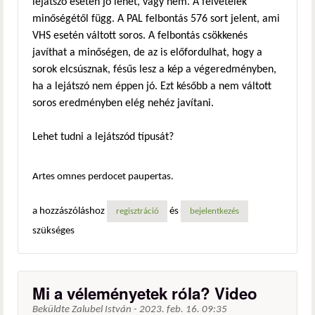
lejátszó esetén jó lehet, vagy nem. A felvételek
minőségétől függ. A PAL felbontás 576 sort jelent, ami
VHS esetén váltott soros. A felbontás csökkenés
javíthat a minőségen, de az is előfordulhat, hogy a
sorok elcsúsznak, fésűs lesz a kép a végeredményben,
ha a lejátszó nem éppen jó. Ezt később a nem váltott
soros eredményben elég nehéz javítani.
Lehet tudni a lejátszód típusát?
Artes omnes perdocet paupertas.
a hozzászóláshoz
és
regisztráció
bejelentkezés
szükséges
Mi a véleményetek róla? Video
Beküldte
Zalubel István
-
2023. feb. 16. 09:35