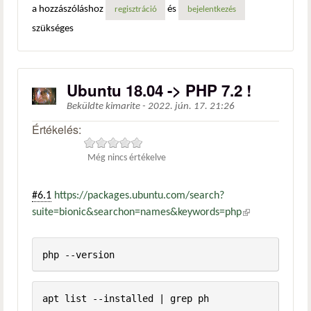
a hozzászóláshoz
és
regisztráció
bejelentkezés
szükséges
Ubuntu 18.04 -> PHP 7.2 !
Beküldte
kimarite
-
2022. jún. 17. 21:26
Értékelés:
Még nincs értékelve
#6.1
https://packages.ubuntu.com/search?
suite=bionic&searchon=names&keywords=php
(külső
hivatkozás)
php --version
apt list --installed | grep ph