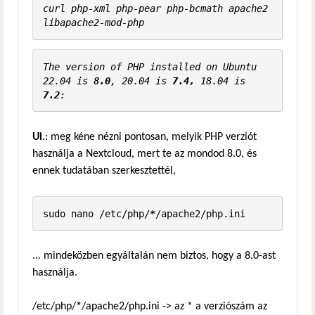
curl php-xml php-pear php-bcmath apache2 
libapache2-mod-php
The version of PHP installed on Ubuntu 
22.04 is 
8.0
, 20.04 is 
7.4, 
18.04 is 
7.2
:
Ui
.: meg kéne nézni pontosan, melyik PHP verziót
használja a Nextcloud, mert te az mondod 8.0, és
ennek tudatában szerkesztettél,
sudo nano /etc/php/
*
/apache2/php.ini
... mindeközben egyáltalán nem biztos, hogy a 8.0-ast
használja.
/etc/php/
*
/apache2/php.ini -> az * a verziószám az