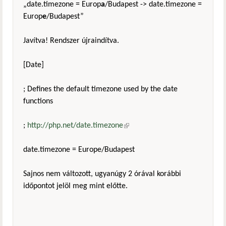
„date.timezone = Europ
a
/Budapest -> date.timezone =
Europ
e
/Budapest”
Javítva! Rendszer újraindítva.
[Date]
; Defines the default timezone used by the date
functions
;
http://php.net/date.timezone
(külső hivatkozás)
date.timezone = Europe/Budapest
Sajnos nem változott, ugyanúgy 2 órával korábbi
időpontot jelöl meg mint előtte.