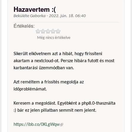
Hazavertem :(
Beküldte
Gaborka
-
2022. jún. 18. 06:40
Értékelés:
Még nincs értékelve
Sikerült elkövetnem azt a hibát, hogy firissíteni
akartam a nextcloud-ot. Persze hibára futott és most
karbantarási üzemmódban van.
Azt reméltem a frissítés megoldja az
időproblémámat.
Keresem a megoldást. Egyébként a php8.0-thasználta
:) bár ez jelen pillatban semmit nem jelent.
https://ibb.co/0KLgWqw
(külső hivatkozás)