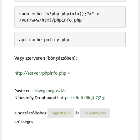
sudo echo "<?php phpinfo();?>" > 
/var/www/html/phpinfo.php
apt-cache policy php
Vagy szerveren (böngészőben):
http://server/phpinfo.php
(külső hivatkozás)
Paste.ee:
szöveg megosztás
Nincs még Dropboxod?
https://db.tt/8kIjjJQ7
(külső
hivatkozás)
a hozzászóláshoz
és
regisztráció
bejelentkezés
szükséges