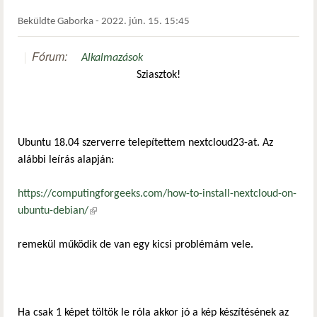
Beküldte
Gaborka
-
2022. jún. 15. 15:45
Fórum:
Alkalmazások
Sziasztok!
Ubuntu 18.04 szerverre telepítettem nextcloud23-at. Az
alábbi leírás alapján:
https://computingforgeeks.com/how-to-install-nextcloud-on-
ubuntu-debian/
(külső hivatkozás)
remekül működik de van egy kicsi problémám vele.
Ha csak 1 képet töltök le róla akkor jó a kép készítésének az