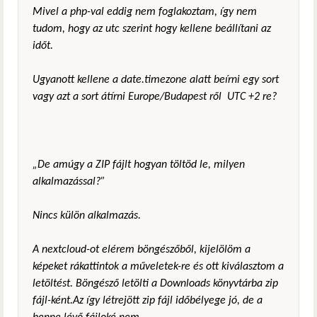
Mivel a php-val
eddig
nem
foglakoztam
, így nem
tudom, hogy az utc szerint hogy kellene beállítani az
időt.
Ugyanott kellene a date.timezone alatt beírni egy sort
vagy azt a sort átírni Europe/Budapest ről UTC +2 re?
„De amúgy a ZIP fájlt hogyan töltöd le, milyen
alkalmazással?”
Nincs külön alkalmazás.
A nextclo
u
d-ot elérem böngészőb
ő
l, kijelölöm a
képeket rákattintok a műveletek-re és ott kiválasztom a
letöltést. Böngésző letölti a Downloads könyvtárba zip
fájl-ként.
Az így létrejött zip fájl időbélyege jó, de a