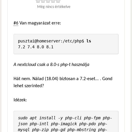
Még nincs értékelve
#6
Van magyarázat erre:
pusztai@homeserver:/etc/php$ 
ls
7.2 7.4 8.0 8.1
A nextcloud csak a 8.0-s php-t használja
Hát nem. Nálad (18.04) biztosan a 7.2-eset... . Gond
lehet szerinted?
Idézek:
sudo apt install -y php-cli php-fpm php-
json php-intl php-imagick php-pdo php-
mysql php-zip php-gd php-mbstring php-