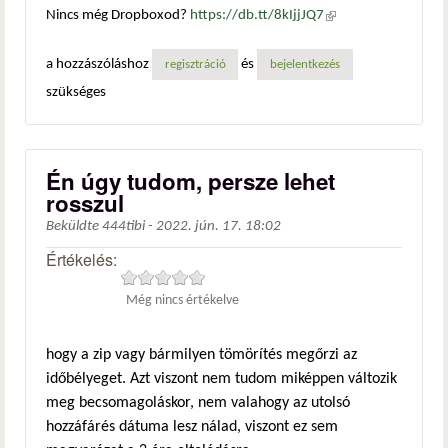
Nincs még Dropboxod?
https://db.tt/8kIjjJQ7
(külső
hivatkozás)
a hozzászóláshoz
és
regisztráció
bejelentkezés
szükséges
Én úgy tudom, persze lehet
rosszul
Beküldte
444tibi
-
2022. jún. 17. 18:02
Értékelés:
Még nincs értékelve
hogy a zip vagy bármilyen tömörítés megőrzi az
időbélyeget. Azt viszont nem tudom miképpen változik
meg becsomagoláskor, nem valahogy az utolsó
hozzáfárés dátuma lesz nálad, viszont ez sem