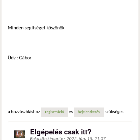
Minden segítséget köszönök.
Üdv.: Gábor
a hozzászóláshoz
és
szükséges
regisztráció
bejelentkezés
Elgépelés csak itt?
Beküldte
kimarite
-
2022. jún. 15. 21:07