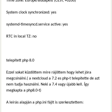
Time zone: Europe/Budapest (CEST, +0200)
System clock synchronized: yes
systemd-timesyncd.service active: yes
RTC in local TZ: no
telepített php 8.0
Ezzel sokat küzdöttem mire rájöttem hogy lehet jóra
megcsinálni.( a nextcloud a 7.2 es php-t telepítette de azt
nem tudja használni. Neki a 7.4 vagy újabb kell. Így
megkapta a php8.0-t)
A leírás alapján a php.ini fájlt is szerkesztettem: