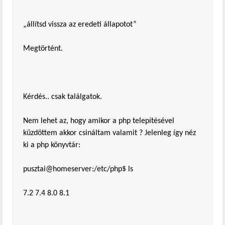
„állítsd vissza az eredeti állapotot”
Megtörtént.
Kérdés.. csak találgatok.
Nem lehet az, hogy amikor a php telepítésével
küzdöttem akkor csináltam valamit ? Jelenleg így néz
ki a php könyvtár:
pusztai@homeserver:/etc/php$ ls
7.2 7.4 8.0 8.1