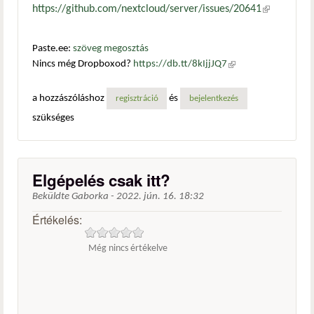
https://github.com/nextcloud/server/issues/20641
(külső
hivatkozás)
Paste.ee:
szöveg megosztás
Nincs még Dropboxod?
https://db.tt/8kIjjJQ7
(külső
hivatkozás)
a hozzászóláshoz
és
regisztráció
bejelentkezés
szükséges
Elgépelés csak itt?
Beküldte
Gaborka
-
2022. jún. 16. 18:32
Értékelés:
Még nincs értékelve