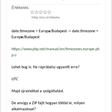
Értékelés:
Még nincs értékelve
date.timezone = Europ
a
/Budapest -> date.timezone =
Europ
e
/Budapest
https://www.php.net/manual/en/timezones.europe.ph
p
(külső hivatkozás)
Lehet bug is. Ha rápróbálsz ugyanitt erre?
UTC
Majd újraindítod a szolgáltatást.
De amúgy a ZIP fájlt hogyan töltöd le, milyen
alkalmazással?