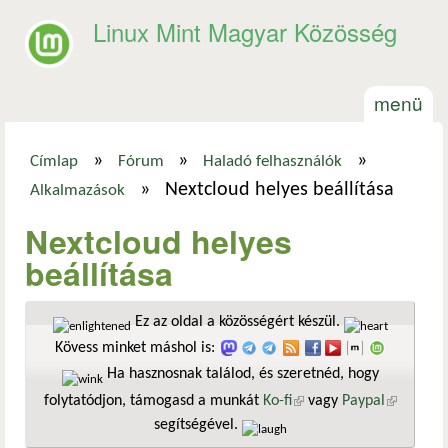
Ugrás a tartalomra
Linux Mint Magyar Közösség
menü
»
»
»
Címlap
Fórum
Haladó felhasználók
Jelenlegi hely
»
Nextcloud helyes beállítása
Alkalmazások
Nextcloud helyes
beállítása
Ez az oldal a közösségért készül.
Kövess minket máshol is:
Ha hasznosnak találod, és szeretnéd, hogy
folytatódjon, támogasd a munkát
Ko-fi
(külső hivatkozás)
vagy
Paypal
(külső
segítségével.
hivatkozá