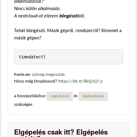
alkalmazással?”
Nincs külön alkalmazás.
A nextclo
u
d-ot elérem
böngésző
b
ő
l,
Tehát böngésző. Másik gépről, rendszerről? Kimenet a
másik gépen?
timedatectl
Paste.ee:
szöveg megosztás
Nincs még Dropboxod?
https://db.tt/8kIjjJQ7
(külső
hivatkozás)
a hozzászóláshoz
és
regisztráció
bejelentkezés
szükséges
Elgépelés csak itt? Elgépelés