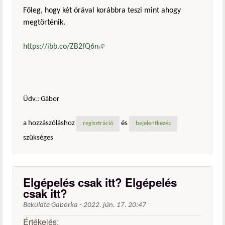
Főleg, hogy két órával korábbra teszi mint ahogy
megtörténik.
https://ibb.co/ZB2fQ6n
(külső hivatkozás)
Üdv.: Gábor
a hozzászóláshoz
és
regisztráció
bejelentkezés
szükséges
Elgépelés csak itt? Elgépelés
csak itt?
Beküldte
Gaborka
-
2022. jún. 17. 20:47
Értékelés: