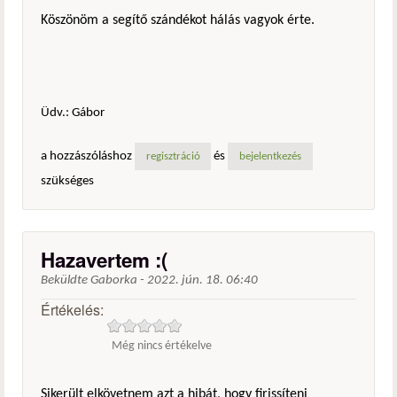
Köszönöm a segítő szándékot hálás vagyok érte.
Üdv.: Gábor
a hozzászóláshoz
és
regisztráció
bejelentkezés
szükséges
Hazavertem :(
Beküldte
Gaborka
-
2022. jún. 18. 06:40
Értékelés:
Még nincs értékelve
Sikerült elkövetnem azt a hibát, hogy firissíteni