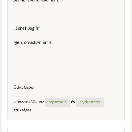
benne lévő fájloké nem.
„
Lehet bug is”
Igen, olvastam én is.
Üdv.: Gábor
a hozzászóláshoz
és
regisztráció
bejelentkezés
szükséges