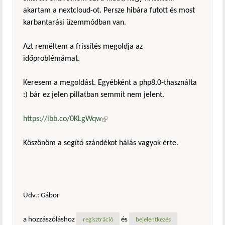
akartam a nextcloud-ot. Persze hibára futott és most
karbantarási üzemmódban van.
Azt reméltem a frissítés megoldja az
időproblémámat.
Keresem a megoldást. Egyébként a php8.0-thasználta
:) bár ez jelen pillatban semmit nem jelent.
https://ibb.co/0KLgWqw
(külső hivatkozás)
Köszönöm a segítő szándékot hálás vagyok érte.
Üdv.: Gábor
a hozzászóláshoz
és
regisztráció
bejelentkezés