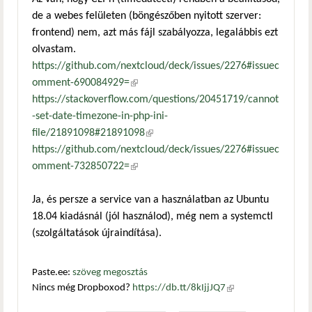
de a webes felületen (böngészőben nyitott szerver:
frontend) nem, azt más fájl szabályozza, legalábbis ezt
olvastam.
https://github.com/nextcloud/deck/issues/2276#issuec
omment-690084929=
(külső hivatkozás)
https://stackoverflow.com/questions/20451719/cannot
-set-date-timezone-in-php-ini-
file/21891098#21891098
(külső hivatkozás)
https://github.com/nextcloud/deck/issues/2276#issuec
omment-732850722=
(külső hivatkozás)
Ja, és persze a service van a használatban az Ubuntu
18.04 kiadásnál (jól használod), még nem a systemctl
(szolgáltatások újraindítása).
Paste.ee:
szöveg megosztás
Nincs még Dropboxod?
https://db.tt/8kIjjJQ7
(külső
hivatkozás)