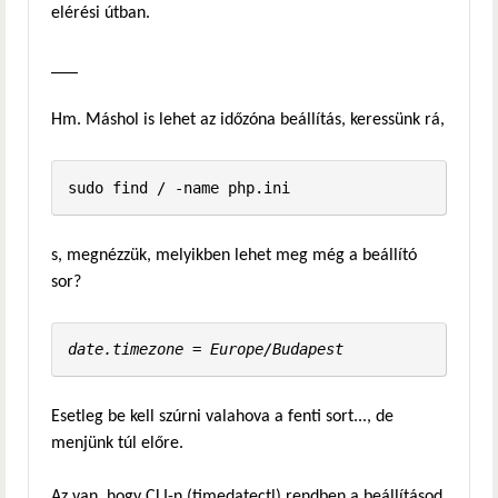
elérési útban.
___
Hm. Máshol is lehet az időzóna beállítás, keressünk rá,
sudo find / -name php.ini
s, megnézzük, melyikben lehet meg még a beállító
sor?
date.timezone = Europe/Budapest
Esetleg be kell szúrni valahova a fenti sort..., de
menjünk túl előre.
Az van, hogy CLI-n (timedatectl) rendben a beállításod,