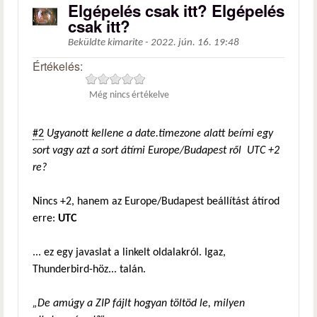
Elgépelés csak itt? Elgépelés
csak itt?
Beküldte
kimarite
-
2022. jún. 16. 19:48
Értékelés:
Még nincs értékelve
#2
Ugyanott kellene a date.timezone alatt beírni egy
sort vagy azt a sort átírni Europe/Budapest ről UTC +2
re?
Nincs +2, hanem az Europe/Budapest beállítást átírod
erre:
UTC
... ez egy javaslat a linkelt oldalakról. Igaz,
Thunderbird-höz... talán.
„De amúgy a ZIP fájlt hogyan töltöd le, milyen