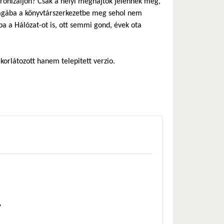
nkronizáljon? Csak a helyi meghajtók jelennek meg,
 Magába a könyvtárszerkezetbe meg sehol nem
a a Hálózat-ot is, ott semmi gond, évek ota
korlátozott hanem telepitett verzio.
?