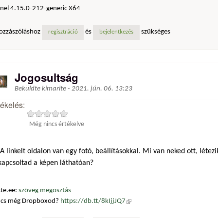
nel 4.15.0-212-generic X64
ozzászóláshoz
és
szükséges
regisztráció
bejelentkezés
Jogosultság
Beküldte
kimarite
-
2021. jún. 06. 13:23
tékelés:
Még nincs értékelve
A linkelt oldalon van egy fotó, beállításokkal. Mi van neked ott, létez
kapcsoltad a képen láthatóan?
te.ee:
szöveg megosztás
ncs még Dropboxod?
https://db.tt/8kIjjJQ7
(külső hivatkozás)