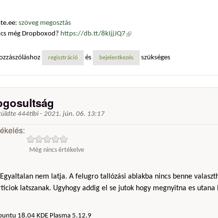
te.ee:
szöveg megosztás
ncs még Dropboxod?
https://db.tt/8kIjjJQ7
(külső hivatkozás)
ozzászóláshoz
és
szükséges
regisztráció
bejelentkezés
ogosultság
küldte
444tibi
-
2021. jún. 06. 13:17
tékelés:
Még nincs értékelve
Egyaltalan nem latja. A felugro tallózási ablakba nincs benne valaszt
ticiok latszanak. Ugyhogy addig el se jutok hogy megnyitna es utana 
buntu 18.04 KDE Plasma 5.12.9