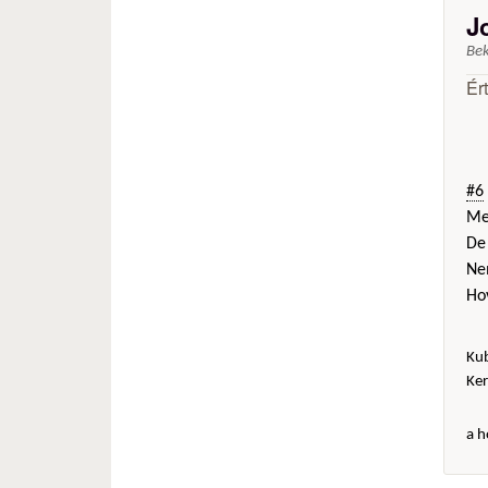
J
Be
Ér
#6
Me
De 
Nem
Hov
Ku
Ker
a h