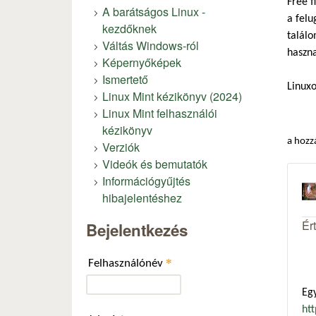
Free f
A barátságos Linux -
a felu
kezdőknek
találo
Váltás Windows-ról
haszna
Képernyőképek
Ismertető
Linuxo
Linux Mint kézikönyv (2024)
Linux Mint felhasználói
kézikönyv
a hozz
Verziók
Videók és bemutatók
Információgyűjtés
hibajelentéshez
Ér
Bejelentkezés
*
Felhasználónév
Egy
htt