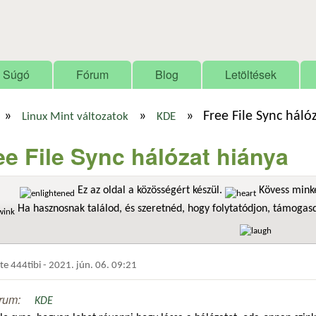
Ugrás a tartalomra
Súgó
Fórum
Blog
Letöltések
»
»
»
Free File Sync háló
Linux Mint változatok
KDE
ee File Sync hálózat hiánya
Ez az oldal a közösségért készül.
Kövess minke
Ha hasznosnak találod, és szeretnéd, hogy folytatódjon, támoga
dte
444tibi
-
2021. jún. 06. 09:21
rum:
KDE