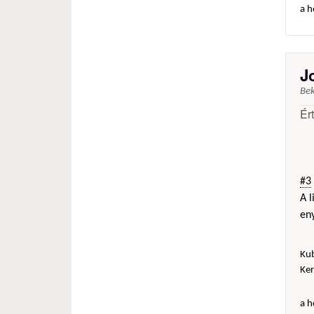
a h
J
Be
Ér
#3
A l
eny
Ku
Ker
a h