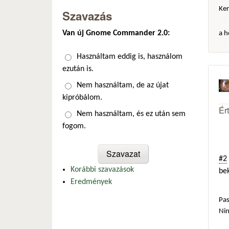
Ker
Szavazás
Van új Gnome Commander 2.0:
a h
Választások
Használtam eddig is, használom
ezután is.
Nem használtam, de az újat
kipróbálom.
Ér
Nem használtam, és ez után sem
fogom.
#2
Korábbi szavazások
be
Eredmények
Pas
Ni