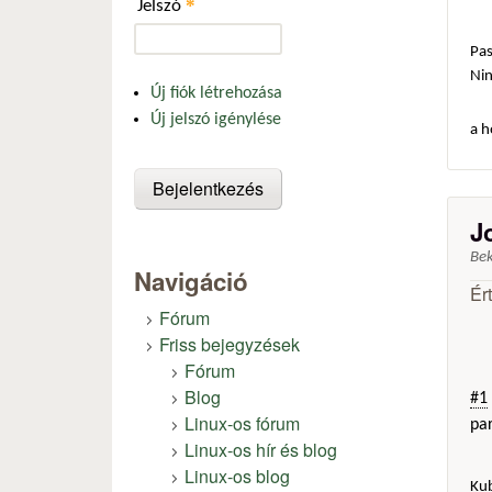
*
Jelszó
Pas
Ni
Új fiók létrehozása
Új jelszó igénylése
a h
J
Be
Navigáció
Ér
Fórum
Friss bejegyzések
Fórum
Blog
#1
Linux-os fórum
par
Linux-os hír és blog
Linux-os blog
Ku