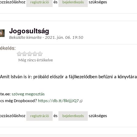
ozzászóláshoz
és
szükséges
regisztráció
bejelentkezés
Jogosultság
Beküldte
kimarite
-
2021. jún. 06. 19:50
tékelés:
Még nincs értékelve
Amit István is ír: próbáld először a fájlkezelődben befűzni a könyvtár
te.ee:
szöveg megosztás
ncs még Dropboxod?
https://db.tt/8kIjjJQ7
(külső hivatkozás)
ozzászóláshoz
és
szükséges
regisztráció
bejelentkezés