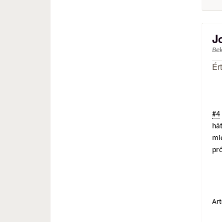
J
Be
Ér
#4
hát
mie
pró
Art