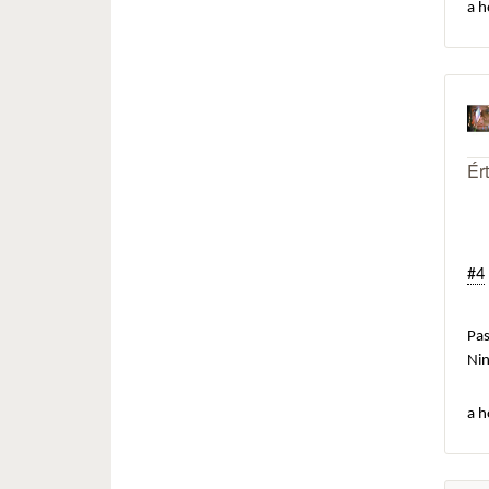
a h
Ér
#4
Pas
Ni
a h