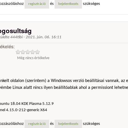
ozzászóláshoz
és
szükséges
regisztráció
bejelentkezés
ogosultság
küldte
444tibi
-
2021. jún. 06. 16:11
tékelés:
Még nincs értékelve
inkelt oldalon (szerintem) a Windowsos verzió beállításai vannak, az 
émbe Linux alatt nincs ilyen beállítóablak ahol a permissiont lehet
buntu 18.04 KDE Plasma 5.12.9
nel 4.15.0-212-generic X64
ozzászóláshoz
és
szükséges
regisztráció
bejelentkezés