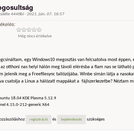
ogosultság
küldte
444tibi
-
2021. jún. 07. 16:57
tékelés:
Még nincs értékelve
gcsináltam, egy Windows10 megosztás van felcsatolva most éppen, é
az otthoni nas helyi hálón meg távoli elérésba a fiam nas se látható 
 jelenik meg a Freefilesync tallózójába. Winbe simán látja a nasokat
a csatolja a Linux a hálózati mappákat a fájlszerkezetbe? Néztam me
buntu 18.04 KDE Plasma 5.12.9
nel 4.15.0-212-generic X64
ozzászóláshoz
és
szükséges
regisztráció
bejelentkezés