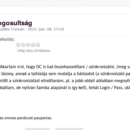
ogosultság
küldte
T.István
-
2021. jún. 06. 17:43
tékelés:
Még nincs értékelve
Akartam írni, hogy DC is tud összehasonlítani / szinkronizálni, (meg s
 bizony, annak a tallózója sem mutatja a hálózatot (a szinkronizáló p
lőtt a szinkronizálást elindítanám, pl. a jobb oldali ablakban megnyit
báltam, de nyilván Samba alapúnál is így kell), tehát Login / Pass, ut
es omnes perdocet paupertas.