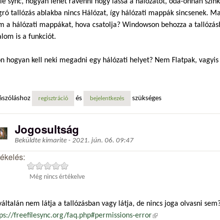
ile sync, hogyan lehet rávenni hogy lássa a hálózatot, oda-onnan szi
gró tallózás ablakba nincs Hálózat, így hálózati mappák sincsenek.
m a hálózati mappákat, hova csatolja? Windowson behozza a tallózásb
lom is a funkciót.
n hogyan kell neki megadni egy hálózati helyet? Nem Flatpak, vagyis 
ászóláshoz
és
szükséges
regisztráció
bejelentkezés
Jogosultság
Beküldte
kimarite
-
2021. jún. 06. 09:47
tékelés:
Még nincs értékelve
általán nem látja a tallózásban vagy látja, de nincs joga olvasni sem
ps://freefilesync.org/faq.php#permissions-error
(külső hivatkozás)