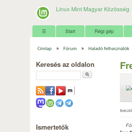
Linux Mint Magyar Közösség
Főmenü
☰
Start
Régi gép
»
»
Címlap
Fórum
Haladó felhasználók
Jelenlegi hely
Fr
Keresés az oldalon
Keresés
Bekül
Fó
Ismertetők