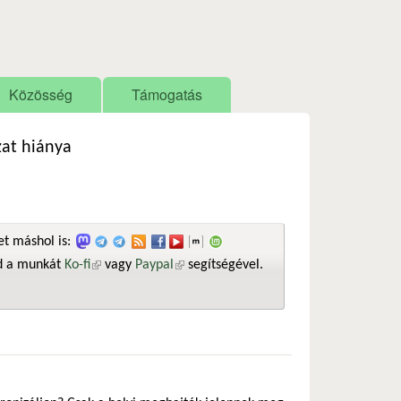
Közösség
Támogatás
zat hiánya
t máshol is:
sd a munkát
Ko-fi
(külső hivatkozás)
vagy
Paypal
(külső hivatkozás)
segítségével.