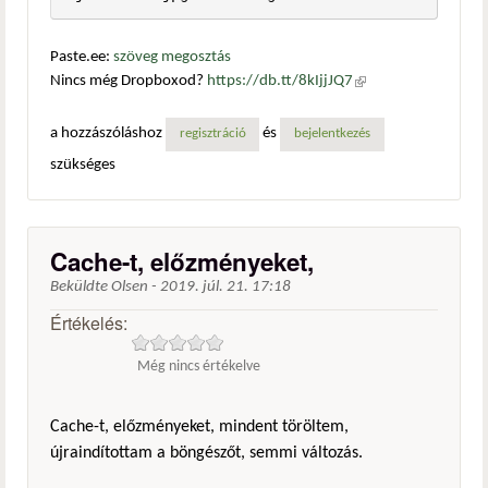
Paste.ee:
szöveg megosztás
Nincs még Dropboxod?
https://db.tt/8kIjjJQ7
(külső
hivatkozás)
a hozzászóláshoz
és
regisztráció
bejelentkezés
szükséges
Cache-t, előzményeket,
Beküldte
Olsen
-
2019. júl. 21. 17:18
Értékelés:
Még nincs értékelve
Cache-t, előzményeket, mindent töröltem,
újraindítottam a böngészőt, semmi változás.