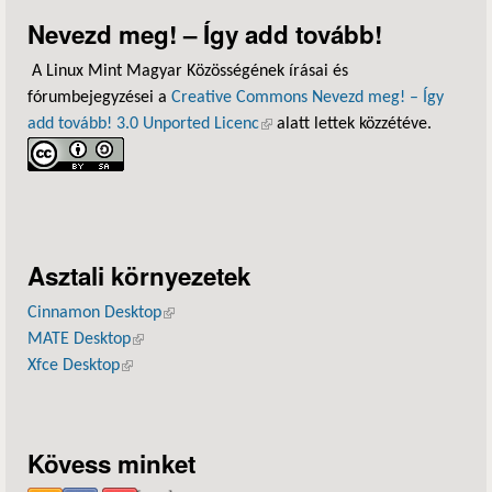
Nevezd meg! – Így add tovább!
A Linux Mint Magyar Közösségének írásai és
fórumbejegyzései a
Creative Commons Nevezd meg! – Így
add tovább! 3.0 Unported Licenc
(külső hivatkozás)
alatt lettek közzétéve.
Asztali környezetek
Cinnamon Desktop
(külső hivatkozás)
MATE Desktop
(külső hivatkozás)
Xfce Desktop
(külső hivatkozás)
Kövess minket