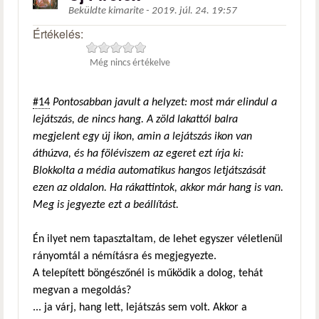
Beküldte
kimarite
-
2019. júl. 24. 19:57
Értékelés:
Még nincs értékelve
#14
Pontosabban javult a helyzet: most már elindul a
lejátszás, de nincs hang. A zöld lakattól balra
megjelent egy új ikon, amin a lejátszás ikon van
áthúzva, és ha föléviszem az egeret ezt írja ki:
Blokkolta a média automatikus hangos letjátszását
ezen az oldalon. Ha rákattintok, akkor már hang is van.
Meg is jegyezte ezt a beállítást.
Én ilyet nem tapasztaltam, de lehet egyszer véletlenül
rányomtál a némításra és megjegyezte.
A telepített böngészőnél is működik a dolog, tehát
megvan a megoldás?
... ja várj, hang lett, lejátszás sem volt. Akkor a