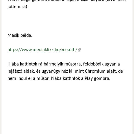
jöttem rá)
Másik példa:
https://www.mediaklikk.hu/kossuth/
(külső hivatkozás)
Hiába kattintok rá bármelyik műsorra, feldobódik ugyan a
lejátszó ablak, és ugyanúgy néz ki, mint Chromium alatt, de
nem indul el a műsor, hiába kattintok a Play gombra.