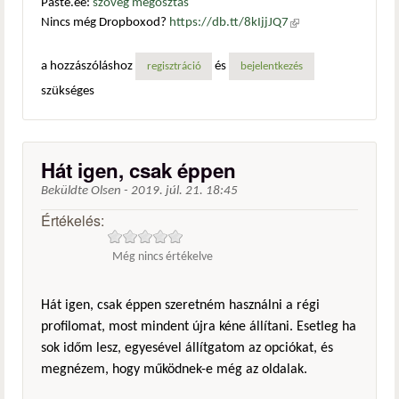
Paste.ee:
szöveg megosztás
Nincs még Dropboxod?
https://db.tt/8kIjjJQ7
(külső
hivatkozás)
a hozzászóláshoz
és
regisztráció
bejelentkezés
szükséges
Hát igen, csak éppen
Beküldte
Olsen
-
2019. júl. 21. 18:45
Értékelés:
Még nincs értékelve
Hát igen, csak éppen szeretném használni a régi
profilomat, most mindent újra kéne állítani. Esetleg ha
sok időm lesz, egyesével állítgatom az opciókat, és
megnézem, hogy működnek-e még az oldalak.