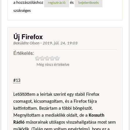
a hozzászóláshoz
és
regisztráció
bejelentkezés
szükséges
Új Firefox
Beküldte
Olsen
-
2019. júl. 24. 19:03
Értékelés:
Még nincs értékelve
#13
Letöltöttem a leírtak szerint egy stabil Firefox
csomagot, kicsomagoltam, és a Firefox fájra
kattintottam. Bezártam a többi böngészőt.
Megnyitottam a mediaklikk oldalt, de a
Kossuth
Rádió
műsorainak utólagos visszahallgatása most sem
működik. (Talán nem voltam egyértelmű, hogy ez a