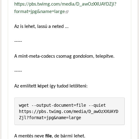
https://pbs.twimg.com/media/D_awOzXXUAYDZjl?
format=jpg&name=large
(külső hivatkozás)
Az is lehet, lassú a neted ...
-----
A mint-meta-codecs csomag gondolom, telepítve.
-----
Az említett képet így tudod letölteni:
wget --output-document=file --quiet 
https://pbs.twimg.com/media/D_awOzXXUAYD
Zjl?format=jpg&name=large
A mentés neve
file
, de bármi lehet.