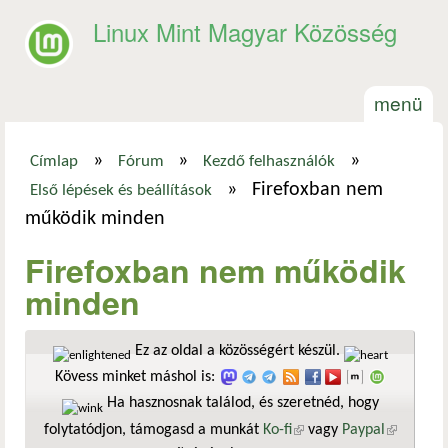
Ugrás a tartalomra
Linux Mint Magyar Közösség
menü
»
»
»
Címlap
Fórum
Kezdő felhasználók
Jelenlegi hely
»
Firefoxban nem
Első lépések és beállítások
működik minden
Firefoxban nem működik
minden
Ez az oldal a közösségért készül.
Kövess minket máshol is:
Ha hasznosnak találod, és szeretnéd, hogy
folytatódjon, támogasd a munkát
Ko-fi
(külső hivatkozás)
vagy
Paypal
(külső