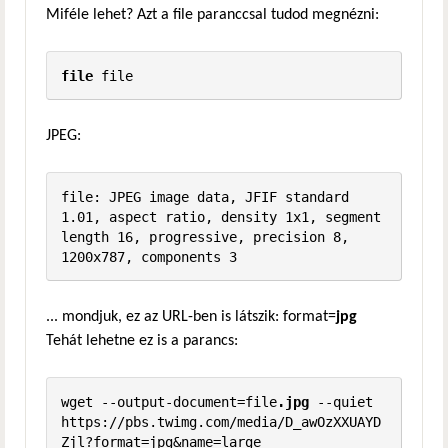
Miféle lehet? Azt a file paranccsal tudod megnézni:
file
 file
JPEG:
file: JPEG image data, JFIF standard 
1.01, aspect ratio, density 1x1, segment 
length 16, progressive, precision 8, 
1200x787, components 3
... mondjuk, ez az URL-ben is látszik: format=
jpg
Tehát lehetne ez is a parancs:
wget --output-document=file
.jpg
 --quiet 
https://pbs.twimg.com/media/D_awOzXXUAYD
Zjl?format=jpg&name=large