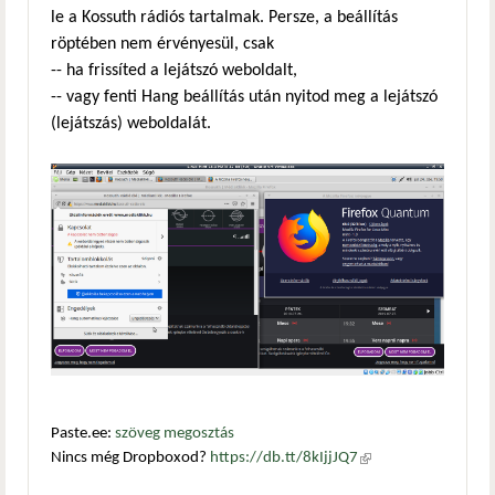
le a Kossuth rádiós tartalmak. Persze, a beállítás
röptében nem érvényesül, csak
-- ha frissíted a lejátszó weboldalt,
-- vagy fenti Hang beállítás után nyitod meg a lejátszó
(lejátszás) weboldalát.
Paste.ee:
szöveg megosztás
Nincs még Dropboxod?
https://db.tt/8kIjjJQ7
(külső
hivatkozás)