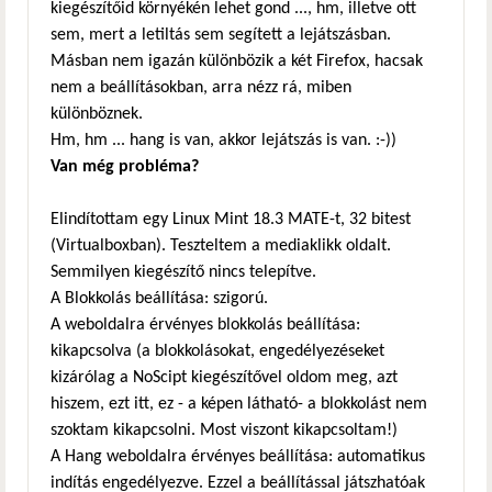
kiegészítőid környékén lehet gond ..., hm, illetve ott
sem, mert a letiltás sem segített a lejátszásban.
Másban nem igazán különbözik a két Firefox, hacsak
nem a beállításokban, arra nézz rá, miben
különböznek.
Hm, hm ... hang is van, akkor lejátszás is van. :-))
Van még probléma?
Elindítottam egy Linux Mint 18.3 MATE-t, 32 bitest
(Virtualboxban). Teszteltem a mediaklikk oldalt.
Semmilyen kiegészítő nincs telepítve.
A Blokkolás beállítása: szigorú.
A weboldalra érvényes blokkolás beállítása:
kikapcsolva (a blokkolásokat, engedélyezéseket
kizárólag a NoScipt kiegészítővel oldom meg, azt
hiszem, ezt itt, ez - a képen látható- a blokkolást nem
szoktam kikapcsolni. Most viszont kikapcsoltam!)
A Hang weboldalra érvényes beállítása: automatikus
indítás engedélyezve. Ezzel a beállítással játszhatóak