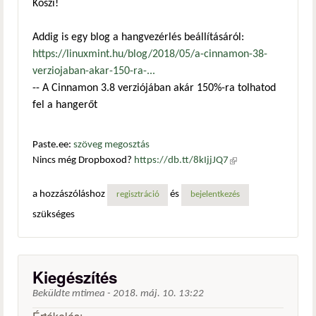
Köszi!
Addig is egy blog a hangvezérlés beállításáról:
https://linuxmint.hu/blog/2018/05/a-cinnamon-38-
verziojaban-akar-150-ra-...
-- A Cinnamon 3.8 verziójában akár 150%-ra tolhatod
fel a hangerőt
Paste.ee:
szöveg megosztás
Nincs még Dropboxod?
https://db.tt/8kIjjJQ7
(külső
hivatkozás)
a hozzászóláshoz
és
regisztráció
bejelentkezés
szükséges
Kiegészítés
Beküldte
mtimea
-
2018. máj. 10. 13:22