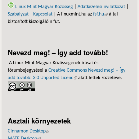
Linux Mint Magyar Közösség
|
Adatkezelési nyilatkozat
|
Szabályzat
|
Kapcsolat
| A linuxmint.hu az
fsf.hu
(külső hivatkozás)
által
biztosított kiszolgálóin fut.
Nevezd meg! – Így add tovább!
A Linux Mint Magyar Közösségének írásai és
fórumbejegyzései a
Creative Commons Nevezd meg! – Így
add tovább! 3.0 Unported Licenc
(külső hivatkozás)
alatt lettek közzétéve.
Asztali környezetek
Cinnamon Desktop
(külső hivatkozás)
MATE Desktop
(külső hivatkozás)