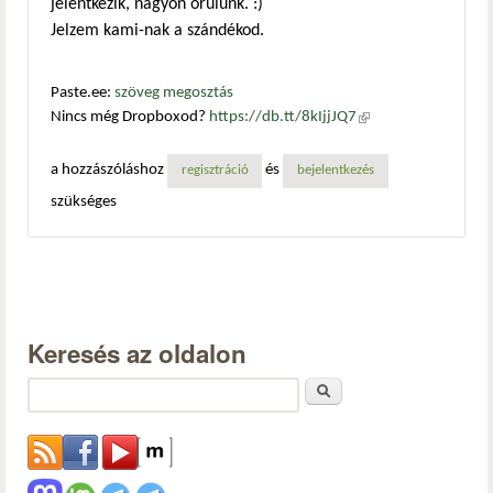
jelentkezik, nagyon örülünk. :)
Jelzem kami-nak a szándékod.
Paste.ee:
szöveg megosztás
Nincs még Dropboxod?
https://db.tt/8kIjjJQ7
(külső
hivatkozás)
a hozzászóláshoz
és
regisztráció
bejelentkezés
szükséges
Keresés az oldalon
Keresés