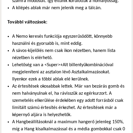
számra módosult. Így eltűnik körülöttük a homályosság.
A kilépés ablak már nem jelenik meg a tálcán.
További változások:
A Nemo keresés funkciója egyszerűsödött, könnyebb
használni és gyorsabb is, mint eddig.
A sávos-kijelölés nem csak ikon nézetben, hanem lista
nézetben is elérhető.
Lehetőség van a <Super>+Alt billentyűkombinációval
megjeleníteni az asztalon lévő Asztalkalmazásokat.
Ilyenkor ezek a többi ablak elé kerülnek.
Az értesítések okosabbak lettek. Már van bezárás gomb és
nem halványulnak el, ha rávisszük az egérkurzort. A
szemetelés elkerülése érdekében egy adott forrásból csak
limitált számú értesítés érkezhet. Az értesítések már a
képernyő aljára is helyezhetők.
A Hangbeállításoknál a maximum hangerő jelenleg 150%,
míg a Hang kisalkalmazással és a média gombokkal csak 0