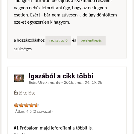
"hunglish" átiratot, de sajnos a szakmaibb részeket
nagyon nehéz lefordítani úgy, hogy az ne legyen
esetlen. Ezért - bár nem szívesen -, de úgy döntöttem
ezeket egyszerűen kihagyom.
a hozzászóláshoz
és
regisztráció
bejelentkezés
szükséges
Igazából a cikk többi
Beküldte
kimarite
-
2018. máj. 04. 19:38
Értékelés:
Átlag:
4.5
(
2
szavazat)
#1
Próbálom majd lefordítani a többit is.