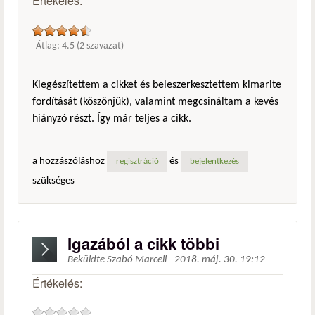
Értékelés:
Átlag:
4.5
(
2
szavazat)
Kiegészítettem a cikket és beleszerkesztettem kimarite
fordítását (köszönjük), valamint megcsináltam a kevés
hiányzó részt. Így már teljes a cikk.
a hozzászóláshoz
és
regisztráció
bejelentkezés
szükséges
Igazából a cikk többi
Beküldte
Szabó Marcell
-
2018. máj. 30. 19:12
Értékelés: