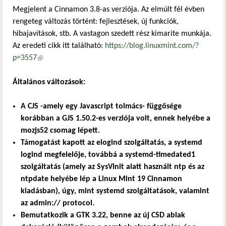
Megjelent a Cinnamon 3.8-as verziója. Az elmúlt fél évben
rengeteg változás történt: fejlesztések, új funkciók,
hibajavítások, stb. A vastagon szedett rész kimarite munkája.
Az eredeti cikk itt található:
https://blog.linuxmint.com/?
p=3557
(külső hivatkozás)
Általános változások:
A CJS -amely egy Javascript tolmács- függősége
korábban a GJS 1.50.2-es verziója volt, ennek helyébe a
mozjs52 csomag lépett.
Támogatást kapott az elogind szolgáltatás, a systemd
logind megfelelője, továbbá a systemd-timedated1
szolgáltatás (amely az SysVInit alatt használt ntp és az
ntpdate helyébe lép a Linux Mint 19 Cinnamon
kiadásban), úgy, mint systemd szolgáltatások, valamint
az admin:// protocol.
Bemutatkozik a GTK 3.22, benne az új CSD ablak