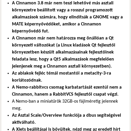
A Cinnamon 3.8 már nem teszi lehetővé más asztali
környezetre beállított vagy a rosszul programozott
alkalmazások számára, hogy elindítsák a GNOME vagy a
MATE képernyővédőket, amikor a Cinnamon
képernyővédő fut.
A Cinnamon már nem határozza meg önállóan a Qt
környezeti változókat (a Linux kiadások Qt fejlesztői
környezetben készült alkalmazásainak fejlesztőinek
feladata lesz, hogy a Qt5 alkalmazások megfelelően
jelenjenek meg a Cinnamon asztali környezetben).
Az ablakok fejléc témái mostantól a metacity-3-ra
korlátozódnak.
A Nemo-rabbitvcs csomag karbatartását ezentúl nem a
Cinnamon, hanem a RabbitVCS fejlesztői csapat végzi.
A Nemo-ban a miniatűrök 32GB-os fájlméretig jelennek
meg.
Az Asztal Scale/Overview funkciója a dbus segítségével
aktiválható.
A Xlets beállításai is bővültek, nézd meg az eredeti hírt