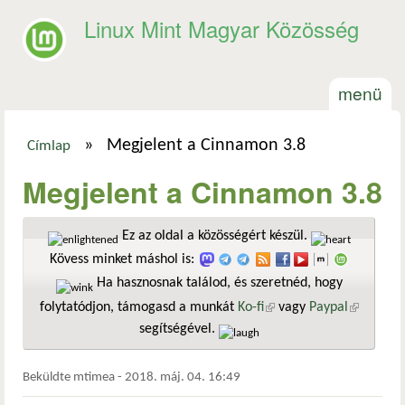
Ugrás a tartalomra
Linux Mint Magyar Közösség
menü
»
Megjelent a Cinnamon 3.8
Címlap
Jelenlegi hely
Megjelent a Cinnamon 3.8
Ez az oldal a közösségért készül.
Kövess minket máshol is:
Ha hasznosnak találod, és szeretnéd, hogy
folytatódjon, támogasd a munkát
Ko-fi
(külső hivatkozás)
vagy
Paypal
(külső
segítségével.
hivatkozá
Beküldte
mtimea
-
2018. máj. 04. 16:49