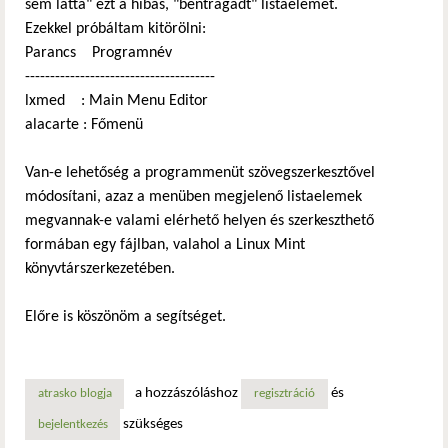
sem látta" ezt a hibás, "bentragadt" listaelemet.
Ezekkel próbáltam kitörölni:
Parancs Programnév
--------------------------------------
lxmed : Main Menu Editor
alacarte : Főmenü
Van-e lehetőség a programmenüt szövegszerkesztővel
módosítani, azaz a menüben megjelenő listaelemek
megvannak-e valami elérhető helyen és szerkeszthető
formában egy fájlban, valahol a Linux Mint
könyvtárszerkezetében.
Előre is köszönöm a segítséget.
a hozzászóláshoz
és
atrasko blogja
regisztráció
szükséges
bejelentkezés