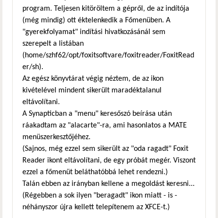
program. Teljesen kitöröltem a gépről, de az indítója
(még mindig) ott éktelenkedik a Főmenüben. A
"gyerekfolyamat" indítási hivatkozásánál sem
szerepelt a listában
(home/szhf62/opt/foxitsoftvare/foxitreader/FoxitRead
er/sh).
Az egész könyvtárat végig néztem, de az ikon
kivételével mindent sikerült maradéktalanul
eltávolítani.
A Synapticban a "menu" keresőszó beírása után
ráakadtam az "alacarte"-ra, ami hasonlatos a MATE
menüszerkesztőjéhez.
(Sajnos, még ezzel sem sikerült az "oda ragadt" Foxit
Reader ikont eltávolítani, de egy próbát megér. Viszont
ezzel a főmenüt beláthatóbbá lehet rendezni.)
Talán ebben az irányban kellene a megoldást keresni...
(Régebben a sok ilyen "beragadt" ikon miatt - is -
néhányszor újra kellett telepítenem az XFCE-t.)