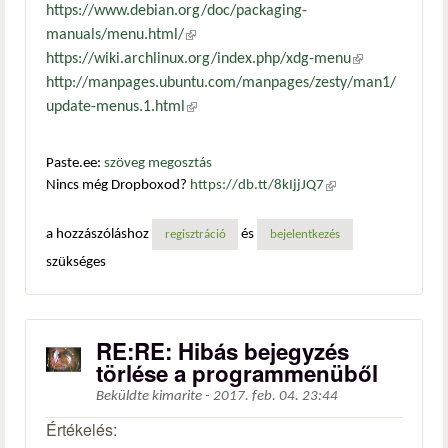
https://www.debian.org/doc/packaging-
manuals/menu.html/
(külső hivatkozás)
https://wiki.archlinux.org/index.php/xdg-menu
(külső
http://manpages.ubuntu.com/manpages/zesty/man1/
hivatkozás)
update-menus.1.html
(külső hivatkozás)
Paste.ee:
szöveg megosztás
Nincs még Dropboxod?
https://db.tt/8kIjjJQ7
(külső
hivatkozás)
a hozzászóláshoz
és
regisztráció
bejelentkezés
szükséges
RE:RE: Hibás bejegyzés
törlése a programmenüből
Beküldte
kimarite
-
2017. feb. 04. 23:44
Értékelés: