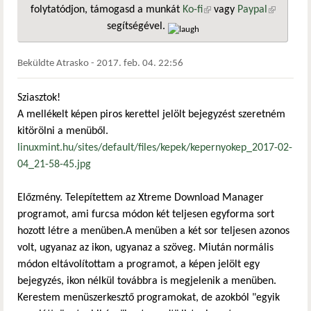
folytatódjon, támogasd a munkát
Ko-fi
(külső hivatkozás)
vagy
Paypal
(külső
segítségével.
hivatkozá
Beküldte
Atrasko
-
2017. feb. 04. 22:56
Sziasztok!
A mellékelt képen piros kerettel jelölt bejegyzést szeretném
kitörölni a menüből.
linuxmint.hu/sites/default/files/kepek/kepernyokep_2017-02-
04_21-58-45.jpg
Előzmény. Telepítettem az Xtreme Download Manager
programot, ami furcsa módon két teljesen egyforma sort
hozott létre a menüben.A menüben a két sor teljesen azonos
volt, ugyanaz az ikon, ugyanaz a szöveg. Miután normális
módon eltávolítottam a programot, a képen jelölt egy
bejegyzés, ikon nélkül továbbra is megjelenik a menüben.
Kerestem menüszerkesztő programokat, de azokból "egyik