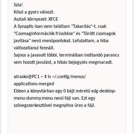
Szia!
Köszi a gyors választ.
Asztali környezet: XFCE
A Synaptic-ban nem találtam "Takarítás"-t, csak
"Csomaginformációk frissítése" és "Törött csomagok
javítása" nevű menüpontokat. Lefutattam, a hiba
változatlanul fennáll.
Sajnos a javasolt többi, terminálban indítandó parancs
sem hozott javulást, a hibás bejegyzés megmaradt.
atrasko@PC1 ~ $ ls ~/.config/menus/
applications-merged
Ebben a könyvtárban egy 0 bájt méretű xdg-desktop-
menu-dummy.menu nevű fájl van. Ezt egy
szövegszerkesztővel megnyitva üres a fájl.