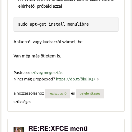
elérhető, próbáld azzal
A sikerről vagy kudracról számolj be.
Van még más ötletem is.
Paste.ee:
szöveg megosztás
Nincs még Dropboxod?
https://db.tt/8kIjjJQ7
(külső
hivatkozás)
a hozzászóláshoz
és
regisztráció
bejelentkezés
szükséges
RE:RE:XFCE menü