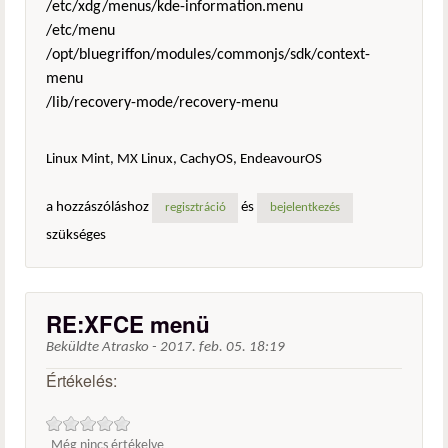
/etc/xdg/menus/kde-information.menu
/etc/menu
/opt/bluegriffon/modules/commonjs/sdk/context-
menu
/lib/recovery-mode/recovery-menu
Linux Mint, MX Linux, CachyOS, EndeavourOS
a hozzászóláshoz
és
regisztráció
bejelentkezés
szükséges
RE:XFCE menü
Beküldte
Atrasko
-
2017. feb. 05. 18:19
Értékelés:
Még nincs értékelve