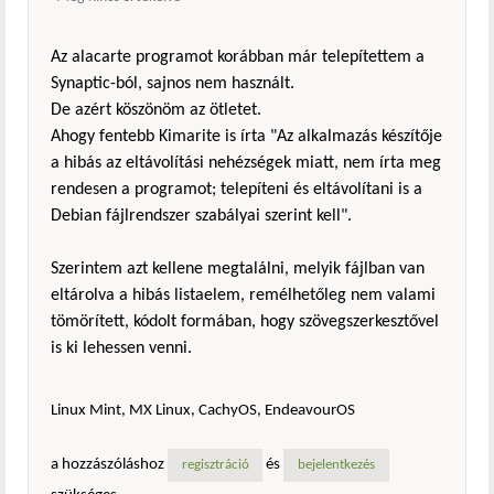
Az alacarte programot korábban már telepítettem a
Synaptic-ból, sajnos nem használt.
De azért köszönöm az ötletet.
Ahogy fentebb Kimarite is írta "Az alkalmazás készítője
a hibás az eltávolítási nehézségek miatt, nem írta meg
rendesen a programot; telepíteni és eltávolítani is a
Debian fájlrendszer szabályai szerint kell".
Szerintem azt kellene megtalálni, melyik fájlban van
eltárolva a hibás listaelem, remélhetőleg nem valami
tömörített, kódolt formában, hogy szövegszerkesztővel
is ki lehessen venni.
Linux Mint, MX Linux, CachyOS, EndeavourOS
a hozzászóláshoz
és
regisztráció
bejelentkezés