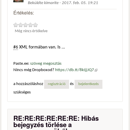
Beküldte
kimarite
-
2017. feb. 05. 19:21
Értékelés:
Még nincs értékelve
#6
XML formában van. Is ...
Paste.ee:
szöveg megosztás
Nincs még Dropboxod?
https://db.tt/8kIjjJQ7
(külső
hivatkozás)
a hozzászóláshoz
és
regisztráció
bejelentkezés
szükséges
RE:RE:RE:RE:RE:RE: Hibás
bejegyzés törlése a