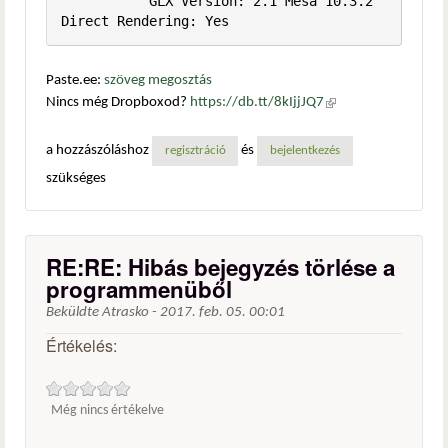
           GLX Version: 2.1 Mesa 10.3.2 
Paste.ee:
szöveg megosztás
Nincs még Dropboxod?
https://db.tt/8kIjjJQ7
(külső
hivatkozás)
a hozzászóláshoz
és
regisztráció
bejelentkezés
szükséges
RE:RE: Hibás bejegyzés törlése a
programmenüből
Beküldte
Atrasko
-
2017. feb. 05. 00:01
Értékelés:
Még nincs értékelve