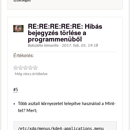
szükséges
RE:RE:RE:RE:RE: Hibás
bejegyzés törlése a
programmenüből
Beküldte
kimarite
-
2017. feb. 05. 19:18
Értékelés:
Még nincs értékelve
#5
Több asztali környezetet telepítve használod a Mint-
tet? Mert;
/etc/xdg/menus/kde4-applications.menu
