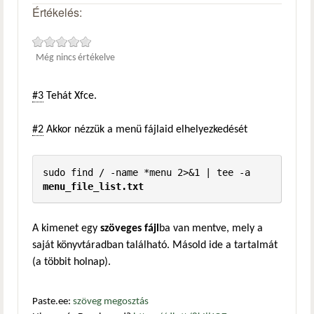
Értékelés:
Még nincs értékelve
#3
Tehát Xfce.
#2
Akkor nézzük a menü fájlaid elhelyezkedését
sudo find / -name *menu 2>&1 | tee -a 
menu_file_list.txt
A kimenet egy
szöveges fájl
ba van mentve, mely a
saját könyvtáradban található. Másold ide a tartalmát
(a többit holnap).
Paste.ee:
szöveg megosztás