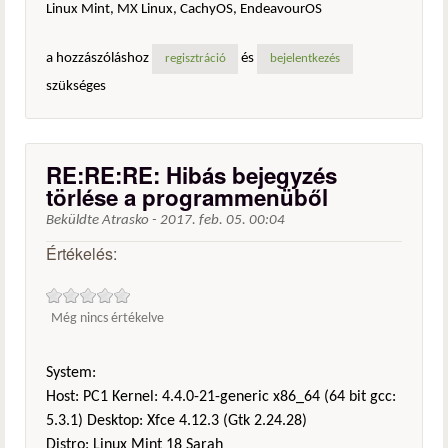
Linux Mint, MX Linux, CachyOS, EndeavourOS
a hozzászóláshoz
és
regisztráció
bejelentkezés
szükséges
RE:RE:RE: Hibás bejegyzés
törlése a programmenüből
Beküldte
Atrasko
-
2017. feb. 05. 00:04
Értékelés:
Még nincs értékelve
System:
Host: PC1 Kernel: 4.4.0-21-generic x86_64 (64 bit gcc:
5.3.1) Desktop: Xfce 4.12.3 (Gtk 2.24.28)
Distro: Linux Mint 18 Sarah