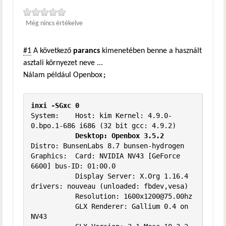
Még nincs értékelve
#1
A következő
parancs
kimenetében benne a használt
asztali környezet neve ...
;
Nálam például Openbox
inxi -SGxc 0
System:    Host: kim Kernel: 4.9.0-
0.bpo.1-686 i686 (32 bit gcc: 4.9.2)

Desktop: Openbox 3.5.2
Distro: BunsenLabs 8.7 bunsen-hydrogen

Graphics:  Card: NVIDIA NV43 [GeForce 
6600] bus-ID: 01:00.0

           Display Server: X.Org 1.16.4 
drivers: nouveau (unloaded: fbdev,vesa)

           Resolution: 1600x1200@75.00hz

           GLX Renderer: Gallium 0.4 on 
NV43
