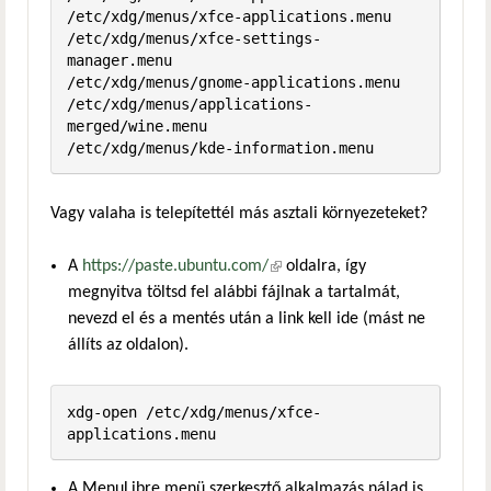
/etc/xdg/menus/xfce-applications.menu

/etc/xdg/menus/xfce-settings-
manager.menu

/etc/xdg/menus/gnome-applications.menu

/etc/xdg/menus/applications-
merged/wine.menu

/etc/xdg/menus/kde-information.menu
Vagy valaha is telepítettél más asztali környezeteket?
A
https://paste.ubuntu.com/
(külső hivatkozás)
oldalra, így
megnyitva töltsd fel alábbi fájlnak a tartalmát,
nevezd el és a mentés után a link kell ide (mást ne
állíts az oldalon).
xdg-open /etc/xdg/menus/xfce-
applications.menu
A MenuLibre menü szerkesztő alkalmazás nálad is