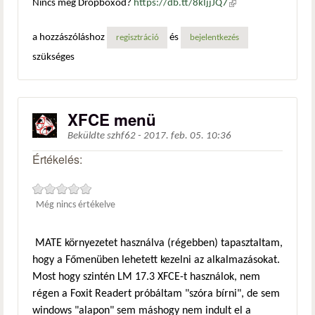
Nincs még Dropboxod?
https://db.tt/8kIjjJQ7
(külső
hivatkozás)
a hozzászóláshoz
és
regisztráció
bejelentkezés
szükséges
XFCE menü
Beküldte
szhf62
-
2017. feb. 05. 10:36
Értékelés:
Még nincs értékelve
MATE környezetet használva (régebben) tapasztaltam,
hogy a Főmenüben lehetett kezelni az alkalmazásokat.
Most hogy szintén LM 17.3 XFCE-t használok, nem
régen a Foxit Readert próbáltam "szóra bírni", de sem
windows "alapon" sem máshogy nem indult el a