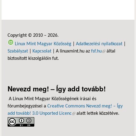
Copyright © 2010 – 2026.
Linux Mint Magyar Közösség
|
Adatkezelési nyilatkozat
|
Szabályzat
|
Kapcsolat
| A linuxmint.hu az
fsf.hu
(külső hivatkozás)
által
biztosított kiszolgálóin fut.
Nevezd meg! – Így add tovább!
A Linux Mint Magyar Közösségének írásai és
fórumbejegyzései a
Creative Commons Nevezd meg! – Így
add tovább! 3.0 Unported Licenc
(külső hivatkozás)
alatt lettek közzétéve.