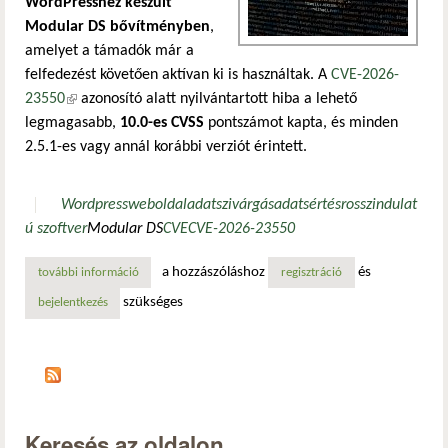
WordPresshez készült
Modular DS bővítményben
,
amelyet a támadók már a
felfedezést követően aktívan ki is használtak. A
CVE-2026-
23550
(külső hivatkozás)
azonosító alatt nyilvántartott hiba a lehető
legmagasabb,
10.0-es CVSS
pontszámot kapta, és minden
2.5.1-es vagy annál korábbi verziót érintett.
Wordpress
weboldal
adatszivárgás
adatsértés
rosszindulat
ú szoftver
Modular DS
CVE
CVE-2026-23550
a hozzászóláshoz
és
további információ
súlyos sebezhetőség a modular ds wordpress-bővítménybe
regisztráció
szükséges
bejelentkezés
Keresés az oldalon