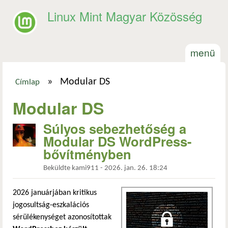
Ugrás a tartalomra
Linux Mint Magyar Közösség
menü
»
Modular DS
Címlap
Jelenlegi hely
Modular DS
Súlyos sebezhetőség a
Modular DS WordPress-
bővítményben
Beküldte
kami911
-
2026. jan. 26. 18:24
2026 januárjában kritikus
jogosultság-eszkalációs
sérülékenységet azonosítottak