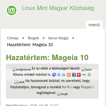
Ugrás a tartalomra
Linux Mint Magyar Közösség
menü
»
»
»
Címlap
Blogok
berus blogja
Jelenlegi hely
Hazatértem: Mageia 10
Hazatértem: Mageia 10
Ez az oldal a közösségért készül.
Kövess minket máshol is:
Ha hasznosnak találod, és szeretnéd, hogy
folytatódjon, támogasd a munkát
Ko-fi
(külső hivatkozás)
vagy
Paypal
(külső
segítségével.
hivatkozá
Beküldte
berus
-
2026. júl. 06. 15:33