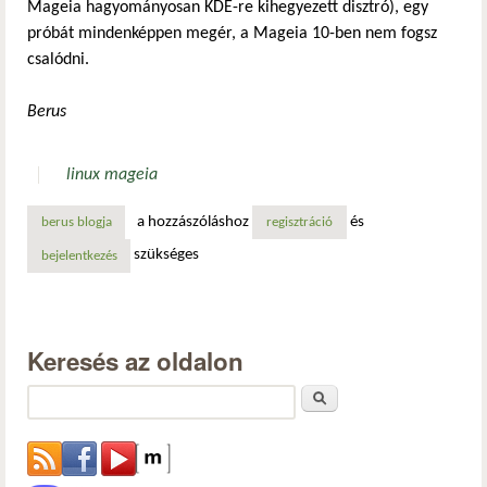
Mageia hagyományosan KDE-re kihegyezett disztró), egy
próbát mindenképpen megér, a Mageia 10-ben nem fogsz
csalódni.
Berus
linux mageia
a hozzászóláshoz
és
berus blogja
regisztráció
szükséges
bejelentkezés
Keresés az oldalon
Keresés