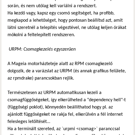
során, és nem utólag kell variálni a rendszert.
Ha kezdő vagy, kapsz egy csomó segítséget, ha profibb,
megkapod a lehetőséget, hogy pontosan beállítsd azt, amit
látni szeretnél a telepítés végeztével, ne utólag keljen órákat
mókolni a feltelepített rendszeren.
URPM: Csomagkezelés egyszerűen
A Mageia motorházteteje alatt az RPM csomagkezelő
dolgozik, de a varázslat az URPM (és annak grafikus felülete,
az rpmdrake) parancsokban rejlik.
Természetesen az URPM automatikusan kezeli a
csomagfüggőségeket, így elkerülheted a "dependency hell"-t
(függőségi poklot), könnyedén beállíthatod hogy pl. az
ajánlott függőségeket ne rakja fel, elkerülvén a fél internet
felesleges letöltését...
Ha a terminált szereted, az `urpmi <csomag>` paranccsal