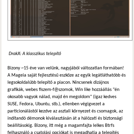
DrakX: A klasszikus telepítő
Bizony ~15 éve van velünk, nagyjából változatlan formában!
A Mageia saját fejlesztésű eszköze az egyik legátláthatóbb és
legsokoldalúbb telepítő a piacon. Nincsenek dizájnos
grafikák, webes fiszem-f@szomok, Win like hozzáállás "én
okosabb vagyok nálad, majd én megoldom" (igaz kedves
SUSE, Fedora, Ubuntu, stb.), ellenben végigvezet a
particionálástól kezdve az asztali környezet és csomagok, az
indítandó démonok kiválasztásán át a hálózati és biztonsági
beállításokig. Bizony, itt még a magamfajta lelkes Btrfs
felhasználó a csatolási opciókat is megadhatja a telepítés