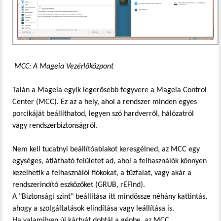
MCC: A Mageia Vezérlőközpont
Talán a Mageia egyik legerősebb fegyvere a Mageia Control
Center (MCC). Ez az a hely, ahol a rendszer minden egyes
porcikáját beállíthatod, legyen szó hardverről, hálózatról
vagy rendszerbiztonságról.
Nem kell tucatnyi beállítóablakot keresgélned, az MCC egy
egységes, átlátható felületet ad, ahol a felhasználók könnyen
kezelhetik a felhasználói fiókokat, a tűzfalat, vagy akár a
rendszerindító eszközöket (GRUB, rEFInd).
A "Biztonsági szint" beállítása itt mindössze néhány kattintás,
ahogy a szolgáltatások elindítása vagy leállítása is.
Ha valamilyen új kártyát dobtál a gépbe, az MCC