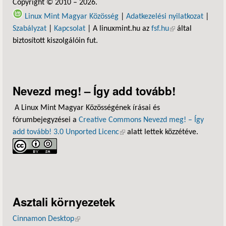
Copyright © 2010 – 2026.
Linux Mint Magyar Közösség
|
Adatkezelési nyilatkozat
|
Szabályzat
|
Kapcsolat
| A linuxmint.hu az
fsf.hu
(külső hivatkozás)
által
biztosított kiszolgálóin fut.
Nevezd meg! – Így add tovább!
A Linux Mint Magyar Közösségének írásai és
fórumbejegyzései a
Creative Commons Nevezd meg! – Így
add tovább! 3.0 Unported Licenc
(külső hivatkozás)
alatt lettek közzétéve.
Asztali környezetek
Cinnamon Desktop
(külső hivatkozás)