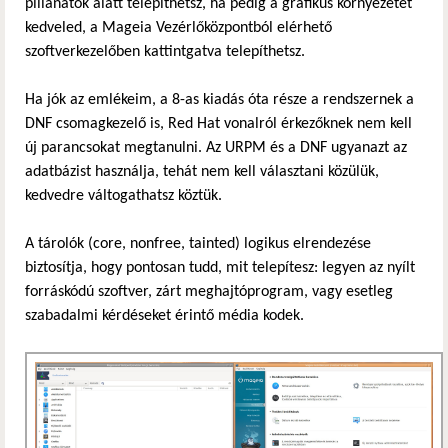
pillanatok alatt telepíthetsz, ha pedig a grafikus környezetet
kedveled, a Mageia Vezérlőközpontból elérhető
szoftverkezelőben kattintgatva telepíthetsz.
Ha jók az emlékeim, a 8-as kiadás óta része a rendszernek a
DNF csomagkezelő is, Red Hat vonalról érkezőknek nem kell
új parancsokat megtanulni. Az URPM és a DNF ugyanazt az
adatbázist használja, tehát nem kell választani közülük,
kedvedre váltogathatsz köztük.
A tárolók (core, nonfree, tainted) logikus elrendezése
biztosítja, hogy pontosan tudd, mit telepítesz: legyen az nyílt
forráskódú szoftver, zárt meghajtóprogram, vagy esetleg
szabadalmi kérdéseket érintő média kodek.