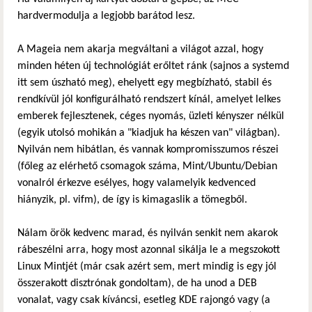
hardvermodulja a legjobb barátod lesz.
A Mageia nem akarja megváltani a világot azzal, hogy
minden héten új technológiát erőltet ránk (sajnos a systemd
itt sem úszható meg), ehelyett egy megbízható, stabil és
rendkívül jól konfigurálható rendszert kínál, amelyet lelkes
emberek fejlesztenek, céges nyomás, üzleti kényszer nélkül
(egyik utolsó mohikán a "kiadjuk ha készen van" világban).
Nyilván nem hibátlan, és vannak kompromisszumos részei
(főleg az elérhető csomagok száma, Mint/Ubuntu/Debian
vonalról érkezve esélyes, hogy valamelyik kedvenced
hiányzik, pl. vifm), de így is kimagaslik a tömegből.
Nálam örök kedvenc marad, és nyilván senkit nem akarok
rábeszélni arra, hogy most azonnal sikálja le a megszokott
Linux Mintjét (már csak azért sem, mert mindig is egy jól
összerakott disztrónak gondoltam), de ha unod a DEB
vonalat, vagy csak kíváncsi, esetleg KDE rajongó vagy (a