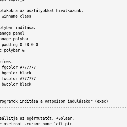
blakokra az osztályokkal hivatkozunk.

 winname class

olybar indítása.

anage panel

anage polybar

 padding 0 28 0 0

c polybar &

zínek.

 fgcolor #777777

 bgcolor black

 fwcolor #777777

 bwcolor black

---------------------------------------------------------
rogramok indítása a Ratpoison indulásakor (exec)

---------------------------------------------------------
eállítja az egérmutatót, +Solaar.

c xsetroot -cursor_name left_ptr 
