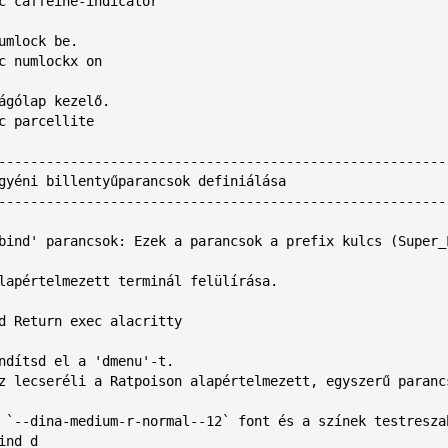
c caffeine-indicator

umlock be.

c numlockx on

ágólap kezelő.

c parcellite

---------------------------------------------------------
gyéni billentyűparancsok definiálása

---------------------------------------------------------
bind' parancsok: Ezek a parancsok a prefix kulcs (Super_
lapértelmezett terminál felülírása.

d Return exec alacritty

ndítsd el a 'dmenu'-t.

z lecseréli a Ratpoison alapértelmezett, egyszerű paranc
 `--dina-medium-r-normal--12` font és a színek testreszab
ind d 
