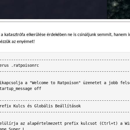
 a katasztrófa elkerülése érdekében ne is csináljunk semmit, hanem i
 nézzük az enyémet!
---------------------------------------------------------
erus .ratpoisonrc

---------------------------------------------------------
ikapcsolja a "Welcome to Ratpoison" üzenetet a jobb felső
tartup_message off 

---------------------------------------------------------
refix Kulcs és Globális Beállítások

---------------------------------------------------------
elülírja az alapértelmezett prefix kulcsot (Ctrl+t) a Win
ape Super_L 
