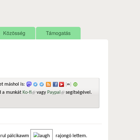
Közösség
Támogatás
t máshol is:
sd a munkát
Ko-fi
(külső hivatkozás)
vagy
Paypal
(külső hivatkozás)
segítségével.
arul pálcikawm
rajongó lettem.