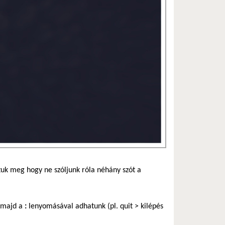
szuk meg hogy ne szóljunk róla néhány szót a
 majd a
:
lenyomásával adhatunk (pl. quit > kilépés