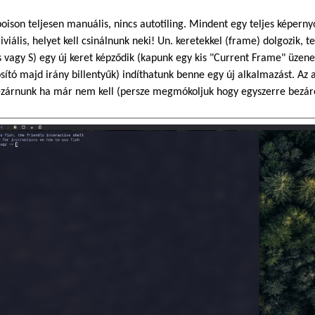
oison teljesen manuális, nincs autotiling. Mindent egy teljes képernyő
iviális, helyet kell csinálnunk neki! Un. keretekkel (frame) dolgozik,
 vagy S) egy új keret képződik (kapunk egy kis "Current Frame" üzenet
ító majd irány billentyűk) indíthatunk benne egy új alkalmazást. Az
ezárnunk ha már nem kell (persze megmókoljuk hogy egyszerre bezáró