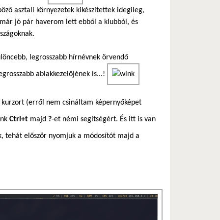
ő asztali környezetek kikészítettek idegileg,
már jó pár haverom lett ebből a klubból, és
ószágoknak.
ülöncebb, legrosszabb hírnévnek örvendő
egrosszabb ablakkezelőjének is...!
 kurzort (erről nem csináltam képernyőképet
unk
Ctrl+t
majd
?
-et némi segítségért. És itt is van
k, tehát először nyomjuk a módosítót majd a