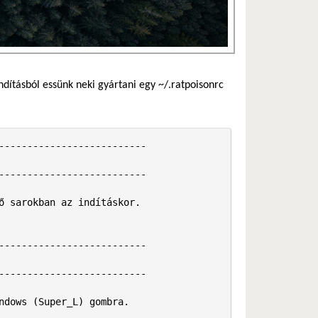
ndításból essünk neki gyártani egy ~/.ratpoisonrc
-------------------------

-------------------------

 sarokban az indításkor.

-------------------------

-------------------------

dows (Super_L) gombra. 
