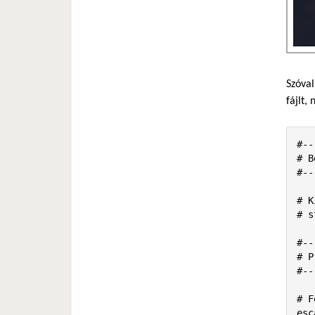
Szóval
fájlt,
#--
# B
#--
# K
# s
#--
# P
#--
# F
esc