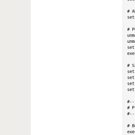
# A
set
# P
unm
unm
set
exe
# S
set
set
set
set
#--
# P
#--
# B
exe