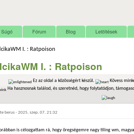
Ugrás a tartalomra
Súgó
Fórum
Blog
Letöltések
lcikaWM I. : Ratpoison
lcikaWM I. : Ratpoison
Ez az oldal a közösségért készül.
Kövess minke
Ha hasznosnak találod, és szeretnéd, hogy folytatódjon, támoga
dte
berus
-
2025. szep. 07. 21:32
orábban is célozgattam rá, hogy öregségemre nagy tiling wm, magy