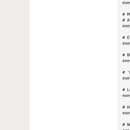
exe
# M
# A
exe
# E
exe
# B
exe
# '
exe
# L
exe
# H
exe
# N