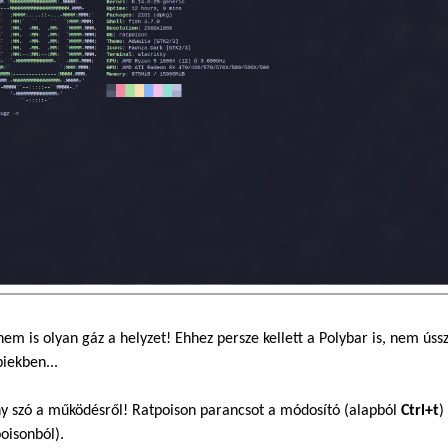
em is olyan gáz a helyzet! Ehhez persze kellett a Polybar is, nem ús
iekben...
y szó a működésről! Ratpoison parancsot a módosító (alapból
Ctrl+t
)
oisonból).