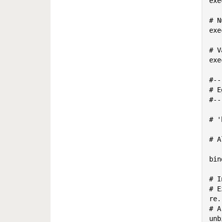
exe
# N
exe
# V
exe
#--
# E
#--
# '
# A
bin
# I
# E
re.

# A
unb