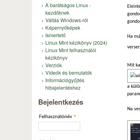
A barátságos Linux -
Eleint
kezdőknek
gondol
Váltás Windows-ról
gondol
Képernyőképek
Ismertető
Ha már
Linux Mint kézikönyv (2024)
verse
Linux Mint felhasználói
kézikönyv
Verziók
Mit k
Videók és bemutatók
Információgyűjtés
hibajelentéshez
a külö
paranc
Bejelentkezés
Na ves
*
Felhasználónév