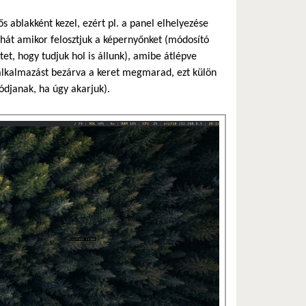
s ablakként kezel, ezért pl. a panel elhelyezése
 tehát amikor felosztjuk a képernyőnket (módosító
et, hogy tudjuk hol is állunk), amibe átlépve
 alkalmazást bezárva a keret megmarad, ezt külön
djanak, ha úgy akarjuk).