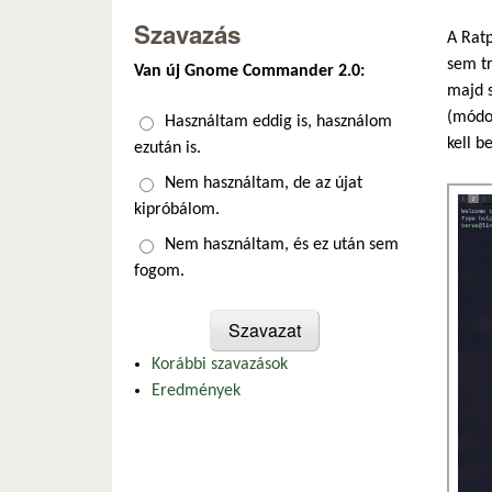
Szavazás
A Ratp
sem tr
Van új Gnome Commander 2.0:
majd s
(módos
Választások
Használtam eddig is, használom
kell b
ezután is.
Nem használtam, de az újat
kipróbálom.
Nem használtam, és ez után sem
fogom.
Korábbi szavazások
Eredmények