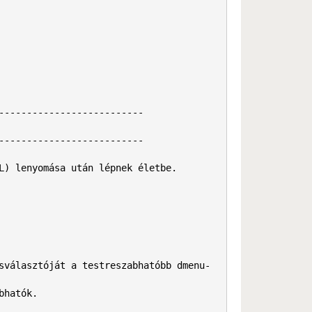
-------------------------

-------------------------

L) lenyomása után lépnek életbe.

sválasztóját a testreszabhatóbb dmenu-
hatók.
