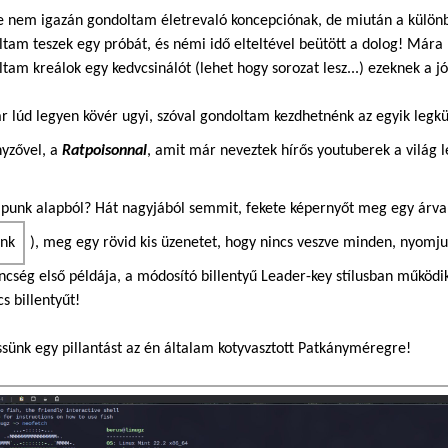
e nem igazán gondoltam életrevaló koncepciónak, de miután a különböz
tam teszek egy próbát, és némi idő elteltével beütött a dolog! Mára 
tam kreálok egy kedvcsinálót (lehet hogy sorozat lesz...) ezeknek a j
 lúd legyen kövér ugyi, szóval gondoltam kezdhetnénk az egyik legk
nyzővel, a
Ratpoisonnal
, amit már neveztek hírős youtuberek a világ l
apunk alapból? Hát nagyjából semmit, fekete képernyőt meg egy árva
), meg egy rövid kis üzenetet, hogy nincs veszve minden, nyomj
ncség első példája, a módosító billentyű Leader-key stílusban működi
s billentyűt!
sünk egy pillantást az én általam kotyvasztott Patkányméregre!