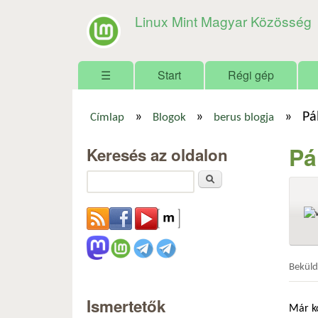
Linux Mint Magyar Közösség
Főmenü
☰
Start
Régi gép
»
»
»
Pá
Címlap
Blogok
berus blogja
Jelenlegi hely
Pá
Keresés az oldalon
Keresés
Bekül
Ismertetők
Már k