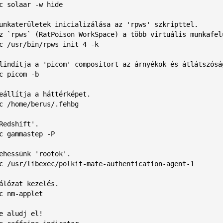
c solaar -w hide

unkaterületek inicializálása az 'rpws' szkripttel.

z `rpws` (RatPoison WorkSpace) a több virtuális munkafelü
c /usr/bin/rpws init 4 -k 

lindítja a 'picom' compositort az árnyékok és átlátszóság
c picom -b

eállítja a háttérképet.

c /home/berus/.fehbg

Redshift'.

c gammastep -P

ehessünk 'rootok'.

c /usr/libexec/polkit-mate-authentication-agent-1

álózat kezelés.

c nm-applet

e aludj el!
