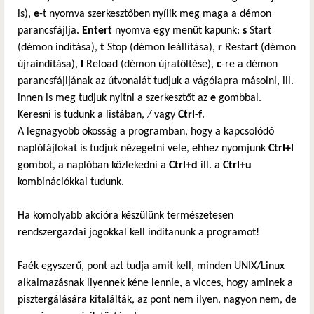
is),
e
-t nyomva szerkesztőben nyílik meg maga a démon
parancsfájlja.
Entert
nyomva egy menüt kapunk:
s
Start
(démon indítása),
t
Stop (démon leállítása),
r
Restart (démon
újraindítása),
l
Reload (démon újratöltése),
c
-re a démon
parancsfájljának az útvonalát tudjuk a vágólapra másolni, ill.
innen is meg tudjuk nyitni a szerkesztőt az
e
gombbal.
Keresni is tudunk a listában,
/
vagy
Ctrl-f
.
A legnagyobb okosság a programban, hogy a kapcsolódó
naplófájlokat is tudjuk nézegetni vele, ehhez nyomjunk
Ctrl+l
gombot, a naplóban közlekedni a
Ctrl+d
ill. a
Ctrl+u
kombinációkkal tudunk.
Ha komolyabb akcióra készülünk természetesen
rendszergazdai jogokkal kell indítanunk a programot!
Faék egyszerű, pont azt tudja amit kell, minden UNIX/Linux
alkalmazásnak ilyennek kéne lennie, a vicces, hogy aminek a
pisztergálására kitalálták, az pont nem ilyen, nagyon nem, de