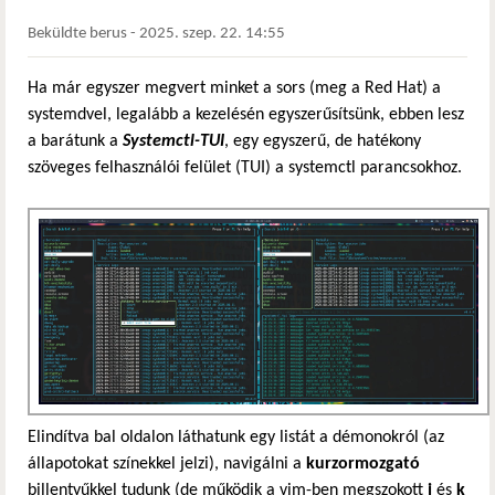
Beküldte
berus
-
2025. szep. 22. 14:55
Ha már egyszer megvert minket a sors (meg a Red Hat) a
systemdvel, legalább a kezelésén egyszerűsítsünk, ebben lesz
a barátunk a
Systemctl-TUI
, egy egyszerű, de hatékony
szöveges felhasználói felület (TUI) a systemctl parancsokhoz.
Elindítva bal oldalon láthatunk egy listát a démonokról (az
állapotokat színekkel jelzi), navigálni a
kurzormozgató
billentyűkkel tudunk (de működik a vim-ben megszokott
j
és
k