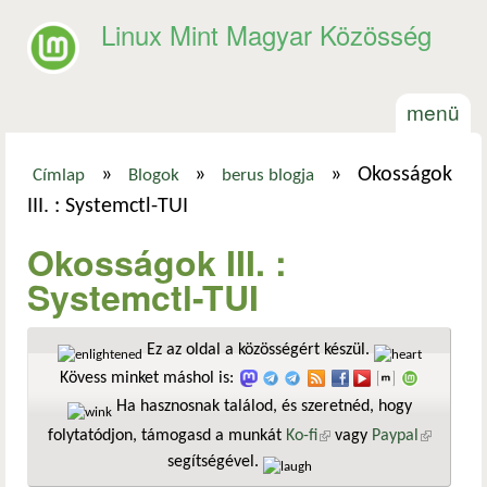
Ugrás a tartalomra
Linux Mint Magyar Közösség
menü
»
»
»
Okosságok
Címlap
Blogok
berus blogja
Jelenlegi hely
III. : Systemctl-TUI
Okosságok III. :
Systemctl-TUI
Ez az oldal a közösségért készül.
Kövess minket máshol is:
Ha hasznosnak találod, és szeretnéd, hogy
folytatódjon, támogasd a munkát
Ko-fi
(külső hivatkozás)
vagy
Paypal
(külső
segítségével.
hivatkozá