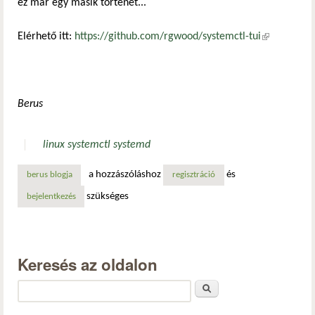
ez már egy másik történet...
Elérhető itt:
https://github.com/rgwood/systemctl-tui
(külső
hivatkozás)
Berus
linux systemctl systemd
a hozzászóláshoz
és
berus blogja
regisztráció
szükséges
bejelentkezés
Keresés az oldalon
Keresés