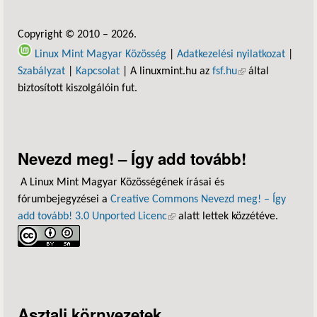
Copyright © 2010 – 2026.
Linux Mint Magyar Közösség
|
Adatkezelési nyilatkozat
|
Szabályzat
|
Kapcsolat
| A linuxmint.hu az
fsf.hu
(külső hivatkozás)
által
biztosított kiszolgálóin fut.
Nevezd meg! – Így add tovább!
A Linux Mint Magyar Közösségének írásai és
fórumbejegyzései a
Creative Commons Nevezd meg! – Így
add tovább! 3.0 Unported Licenc
(külső hivatkozás)
alatt lettek közzétéve.
Asztali környezetek