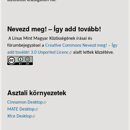
biztosított kiszolgálóin fut.
Nevezd meg! – Így add tovább!
A Linux Mint Magyar Közösségének írásai és
fórumbejegyzései a
Creative Commons Nevezd meg! – Így
add tovább! 3.0 Unported Licenc
(külső hivatkozás)
alatt lettek közzétéve.
Asztali környezetek
Cinnamon Desktop
(külső hivatkozás)
MATE Desktop
(külső hivatkozás)
Xfce Desktop
(külső hivatkozás)