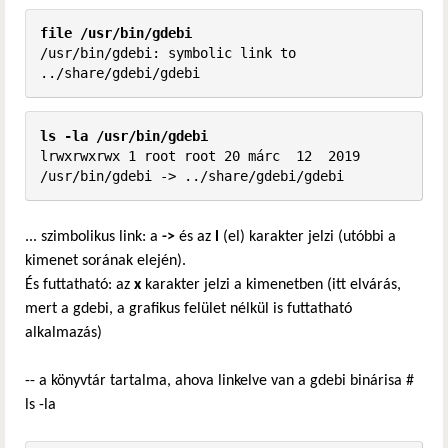
file /usr/bin/gdebi
/usr/bin/gdebi: symbolic link to 
../share/gdebi/gdebi
ls -la /usr/bin/gdebi
lrwxrwxrwx 1 root root 20 márc  12  2019 
/usr/bin/gdebi -> ../share/gdebi/gdebi
... szimbolikus link: a
->
és az
l
(el) karakter jelzi (utóbbi a
kimenet sorának elején).
És futtatható: az
x
karakter jelzi a kimenetben (itt elvárás,
mert a gdebi, a grafikus felület nélkül is futtatható
alkalmazás)
-- a könyvtár tartalma, ahova linkelve van a gdebi binárisa #
ls -la