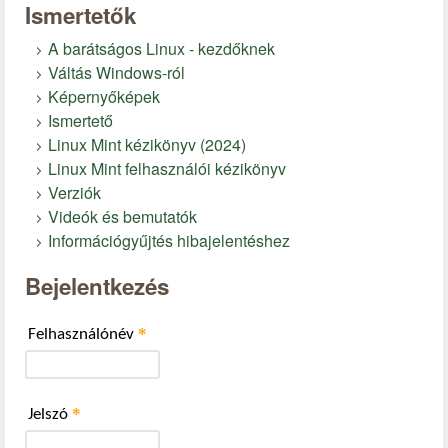
Ismertetők
A barátságos Linux - kezdőknek
Váltás Windows-ról
Képernyőképek
Ismertető
Linux Mint kézikönyv (2024)
Linux Mint felhasználói kézikönyv
Verziók
Videók és bemutatók
Információgyűjtés hibajelentéshez
Bejelentkezés
*
Felhasználónév
*
Jelszó