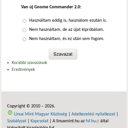
Van új Gnome Commander 2.0:
Választások
Használtam eddig is, használom ezután is.
Nem használtam, de az újat kipróbálom.
Nem használtam, és ez után sem fogom.
Korábbi szavazások
Eredmények
Copyright © 2010 – 2026.
Linux Mint Magyar Közösség
|
Adatkezelési nyilatkozat
|
Szabályzat
|
Kapcsolat
| A linuxmint.hu az
fsf.hu
(külső hivatkozás)
által