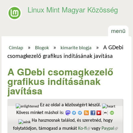
Ugrás a tartalomra
Linux Mint Magyar Közösség
menü
»
»
»
A GDebi
Címlap
Blogok
kimarite blogja
Jelenlegi hely
csomagkezelő grafikus indításának javítása
A GDebi csomagkezelő
grafikus indításának
javítása
Ez az oldal a közösségért készül.
Kövess minket máshol is:
Ha hasznosnak találod, és szeretnéd, hogy
folytatódjon, támogasd a munkát
Ko-fi
(külső hivatkozás)
vagy
Paypal
(külső