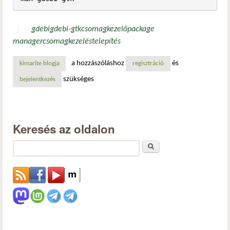
gdebi
gdebi-gtk
csomagkezelő
package
manager
csomagkezelés
telepítés
a hozzászóláshoz
és
kimarite blogja
regisztráció
szükséges
bejelentkezés
Keresés az oldalon
Keresés