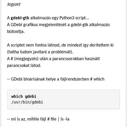
Jegyzet
A
gdebi-gtk
alkalmazás egy Python3 script...
A GDebi grafikus megjelenítését a gdebi-gtk alkalmazás
biztosítja.
A scriptet nem fontos látnod, de mindezt így derítettem ki
(hátha tudom javítani a problémát).
A # (megjegyzés) után a parancssorokban használt
parancsokat látod.
-- GDebi binárisának helye a fájlrendszerben # which
which gdebi
/usr/bin/gdebi
-- mi is az, miféle fájl # file | ls -la