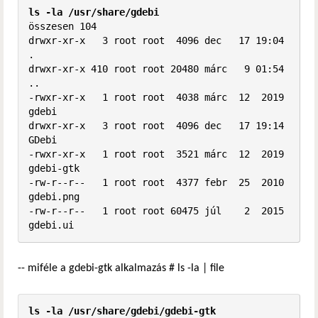
ls -la /usr/share/gdebi
összesen 104

drwxr-xr-x   3 root root  4096 dec   17 19:04 
.

drwxr-xr-x 410 root root 20480 márc   9 01:54 
..

-rwxr-xr-x   1 root root  4038 márc  12  2019 
gdebi

drwxr-xr-x   3 root root  4096 dec   17 19:14 
GDebi

-rwxr-xr-x   1 root root  3521 márc  12  2019 
gdebi-gtk

-rw-r--r--   1 root root  4377 febr  25  2010 
gdebi.png

-rw-r--r--   1 root root 60475 júl    2  2015 
gdebi.ui
-- miféle a gdebi-gtk alkalmazás # ls -la | file
ls -la /usr/share/gdebi/gdebi-gtk