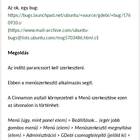
Az ok, egy bug:
https://bugs.launchpad.net/ubuntu/+source/gdebi/+bug/176
0910
(külső hivatkozás)
(
https://www.mail-archive.com/ubuntu-
bugs@lists.ubuntu.com/msg5703486.html
(külső hivatkozás)
)
Megoldás
Az indító parancssort kell szerkeszteni.
Ebben a menüszerkesztő alkalmazás segít.
A Cinnamon asztali környezetnél a Menü szerkesztése ezen
az útvonalon is történhet:
Menü (úgy, mint panel elem) > Beállítások... (egér jobb
gombos menü) > Menü (elem) > Menüszerkesztő megnyitása
(elem) > Adminisztráció > GDebi csomagtelepítő (jelöld ki) >