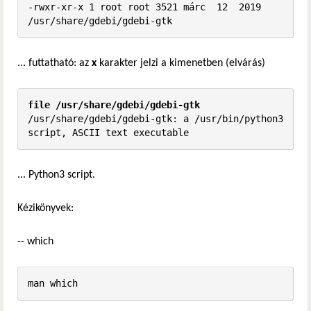
-rwxr-xr-x 1 root root 3521 márc  12  2019 
/usr/share/gdebi/gdebi-gtk
... futtatható: az
x
karakter jelzi a kimenetben (elvárás)
file /usr/share/gdebi/gdebi-gtk
/usr/share/gdebi/gdebi-gtk: a /usr/bin/python3 
script, ASCII text executable
... Python3 script.
Kézikönyvek:
-- which
man which