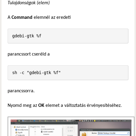
Tulajdonságok (elem)
A
Command
elemnél az eredeti
gdebi-gtk %f
parancssort cseréld a
sh -c "gdebi-gtk %f"
parancssorra.
Nyomd meg az
OK
elemet a változtatás érvényesítéséhez.