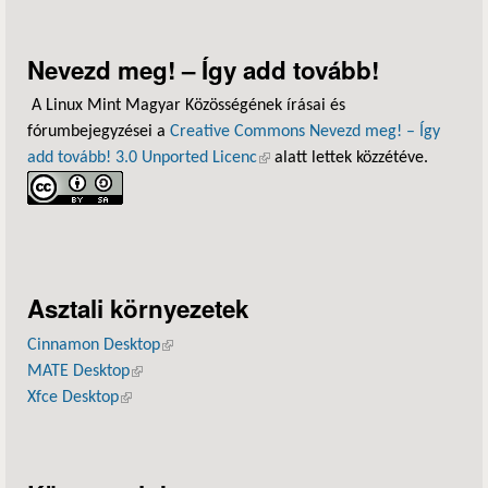
Nevezd meg! – Így add tovább!
A Linux Mint Magyar Közösségének írásai és
fórumbejegyzései a
Creative Commons Nevezd meg! – Így
add tovább! 3.0 Unported Licenc
(külső hivatkozás)
alatt lettek közzétéve.
Asztali környezetek
Cinnamon Desktop
(külső hivatkozás)
MATE Desktop
(külső hivatkozás)
Xfce Desktop
(külső hivatkozás)