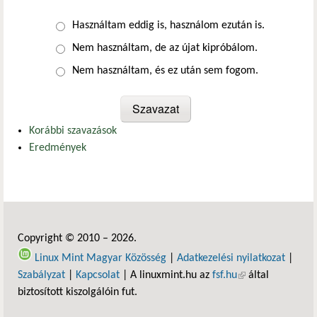
Választások
Használtam eddig is, használom ezután is.
Nem használtam, de az újat kipróbálom.
Nem használtam, és ez után sem fogom.
Korábbi szavazások
Eredmények
Copyright © 2010 – 2026.
Linux Mint Magyar Közösség
|
Adatkezelési nyilatkozat
|
Szabályzat
|
Kapcsolat
| A linuxmint.hu az
fsf.hu
(külső hivatkozás)
által
biztosított kiszolgálóin fut.