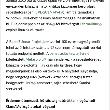
Samba 3.5.0 óta az összes újabb verzió érintett egy rendkívüli
egyszerűen kihasználható, kritikus biztonsági besorolású
sebezhetőségben (
CVE-2017-7494
(külső hivatkozás)
), amit a támadók a
Windows SMB-éhez hasonló hatékonysággal használhatnak
ki. Tulajdonképpen ez az
NSA
(külső hivatkozás)
-tól kiszivárgott
EternalBlue
(külső
exploit linuxos változata.
hivatk
A Rapid7
Sonar Projektje
(külső hivatkozás)
szerint 100 ezres nagyságrendű
lehet az érintettek száma a 92 ezer nem-támogatott verziót
futtató endpoint mellett. A
penetrációs tesztelésre
(külső
kifejlesztett
Metasploit
(külső hivatkozás)
már rendelkezik a sebezhetőséget
hivatkozás)
kihasználó exploittal, így csak idő kérdése, hogy
megjelenjenek az első kártevők is. A helyzetet súlyosbítja,
hogy rengeteg NAS (Network Attached Storage) futtat
beágyazott
Linux
(külső hivatkozás)
rendszert, rajta sebezhető Samba
szerverrel.
Érdemes ütemezett, külsős szignatúrákkal kiegészített
ClamAV-vizsgálatokat végezni