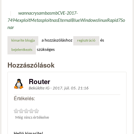
wannacry
samba
smb
CVE-2017-
7494
exploit
Metasploit
nas
EternalBlue
Windows
linux
Rapid7
So
nar
a hozzászóláshoz
és
kimarite blogja
regisztráció
szükséges
bejelentkezés
Hozzászólások
Router
Beküldte
IG
-
2017. júl. 05. 21:16
Értékelés:
Még nincs értékelve