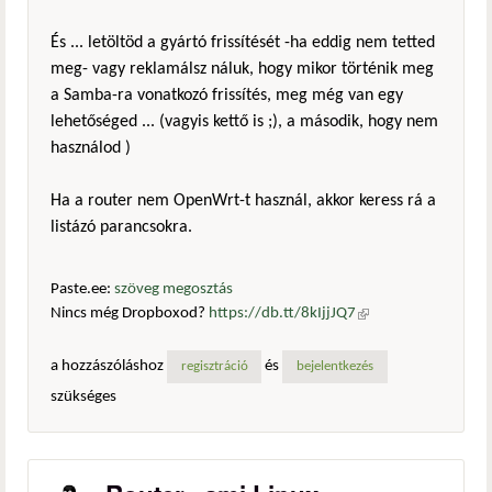
És ... letöltöd a gyártó frissítését -ha eddig nem tetted
meg- vagy reklamálsz náluk, hogy mikor történik meg
a Samba-ra vonatkozó frissítés, meg még van egy
lehetőséged ... (vagyis kettő is ;), a második, hogy nem
használod )
Ha a router nem OpenWrt-t használ, akkor keress rá a
listázó parancsokra.
Paste.ee:
szöveg megosztás
Nincs még Dropboxod?
https://db.tt/8kIjjJQ7
(külső
hivatkozás)
a hozzászóláshoz
és
regisztráció
bejelentkezés
szükséges