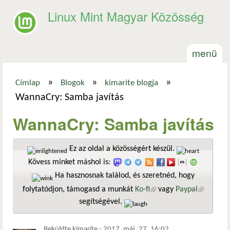
Ugrás a tartalomra
Linux Mint Magyar Közösség
menü
»
»
»
Címlap
Blogok
kimarite blogja
Jelenlegi hely
WannaCry: Samba javítás
WannaCry: Samba javítás
Ez az oldal a közösségért készül.
Kövess minket máshol is:
Ha hasznosnak találod, és szeretnéd, hogy
folytatódjon, támogasd a munkát
Ko-fi
(külső hivatkozás)
vagy
Paypal
(külső
segítségével.
hivatkozá
Beküldte
kimarite
-
2017. máj. 27. 16:02