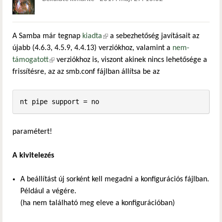
A Samba már tegnap
kiadta
(külső hivatkozás)
a sebezhetőség javításait az
újabb (4.6.3, 4.5.9, 4.4.13) verziókhoz, valamint a
nem-
támogatott
(külső hivatkozás)
verziókhoz is, viszont akinek nincs lehetősége a
frissítésre, az az smb.conf fájlban állítsa be az
paramétert!
A kivitelezés
A beállítást új sorként kell megadni a konfigurációs fájlban.
Például a végére.
(ha nem található meg eleve a konfigurációban)