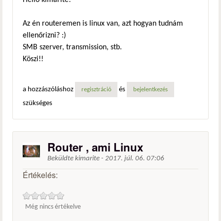
Helló kimarite!
Az én routeremen is linux van, azt hogyan tudnám
ellenőrizni? :)
SMB szerver, transmission, stb.
Köszi!!
a hozzászóláshoz
és
regisztráció
bejelentkezés
szükséges
Router , ami Linux
Beküldte
kimarite
-
2017. júl. 06. 07:06
Értékelés:
Még nincs értékelve