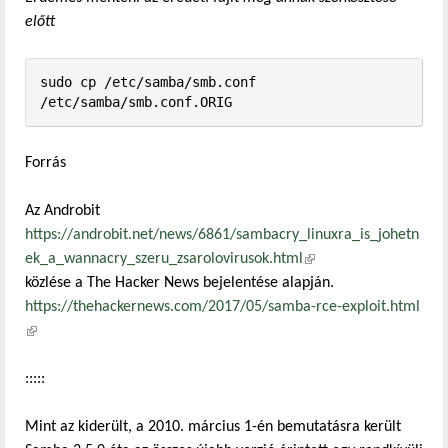
előtt
sudo cp /etc/samba/smb.conf 
/etc/samba/smb.conf.ORIG
Forrás
Az Androbit
https://androbit.net/news/6861/sambacry_linuxra_is_johetn
ek_a_wannacry_szeru_zsarolovirusok.html
(külső hivatkozás)
közlése a The Hacker News bejelentése alapján.
https://thehackernews.com/2017/05/samba-rce-exploit.html
(külső hivatkozás)
:::::
Mint az kiderült, a 2010. március 1-én bemutatásra került