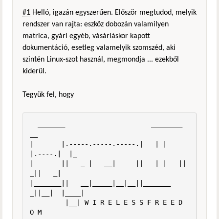
#1
Helló, igazán egyszerűen. Először megtudod, melyik
rendszer van rajta: eszköz dobozán valamilyen
matrica, gyári egyéb, vásárláskor kapott
dokumentáció, esetleg valamelyik szomszéd, aki
szintén Linux-szot használ, megmondja ... ezekből
kiderül.
Tegyük fel, hogy
  _______                      ________        
__

|       |.-----.-----.-----.|   | |   
|.----.|  |_

|   -   ||   _ |  -__|     ||   | |   ||   
_||   _|

|_______||   __|_____|__|__||_______ 
_||__|  |____|

         |__| W I R E L E S S F R E E D 
O M
