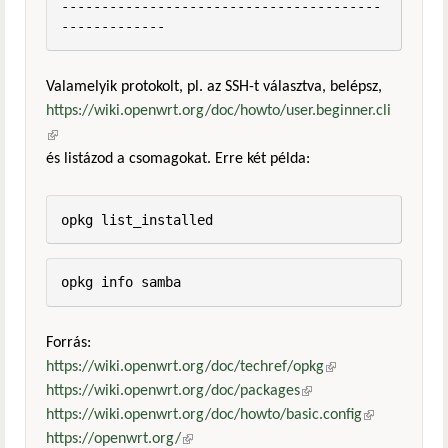
----------------------------------------
Valamelyik protokolt, pl. az SSH-t választva, belépsz,
https://wiki.openwrt.org/doc/howto/user.beginner.cli
(külső hivatkozás)
és listázod a csomagokat. Erre két példa:
opkg list_installed
opkg info samba
Forrás:
https://wiki.openwrt.org/doc/techref/opkg
(külső
https://wiki.openwrt.org/doc/packages
(külső hivatkozás)
hivatkozás)
https://wiki.openwrt.org/doc/howto/basic.config
(külső
https://openwrt.org/
(külső hivatkozás)
hivatkozás)