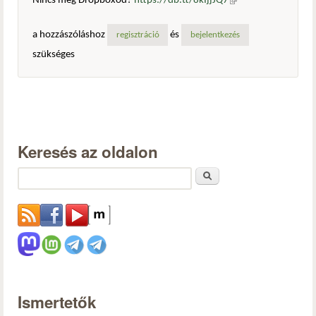
Nincs még Dropboxod?
https://db.tt/8kIjjJQ7
(külső
hivatkozás)
a hozzászóláshoz
és
regisztráció
bejelentkezés
szükséges
Keresés az oldalon
Keresés
Ismertetők