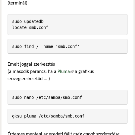
(terminál)
sudo updatedb

Emelt joggal szerkesztés
(a második parancs: ha a
Pluma
(külső hivatkozás)
a grafikus
szövegszerkesztőd ... )
sudo nano /etc/samba/smb.conf
gksu pluma /etc/samba/smb.conf
Érdemes menteni az eredeti fájlt
még annak szerkesztése