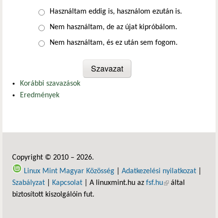
Választások
Használtam eddig is, használom ezután is.
Nem használtam, de az újat kipróbálom.
Nem használtam, és ez után sem fogom.
Korábbi szavazások
Eredmények
Copyright © 2010 – 2026.
Linux Mint Magyar Közösség
|
Adatkezelési nyilatkozat
|
Szabályzat
|
Kapcsolat
| A linuxmint.hu az
fsf.hu
(külső hivatkozás)
által
biztosított kiszolgálóin fut.