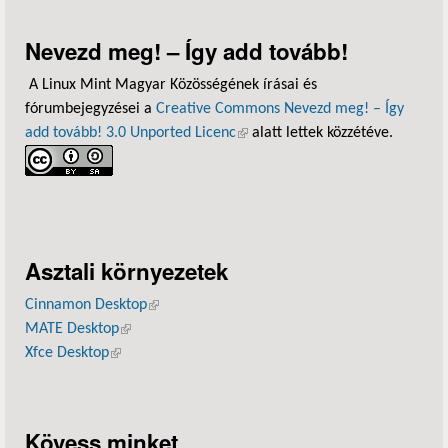
Nevezd meg! – Így add tovább!
A Linux Mint Magyar Közösségének írásai és
fórumbejegyzései a
Creative Commons Nevezd meg! – Így
add tovább! 3.0 Unported Licenc
(külső hivatkozás)
alatt lettek közzétéve.
Asztali környezetek
Cinnamon Desktop
(külső hivatkozás)
MATE Desktop
(külső hivatkozás)
Xfce Desktop
(külső hivatkozás)
Kövess minket