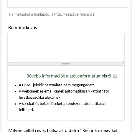
Webcím
Ha megadod a honlapod, a http:// részt se felejtsd el!
Bemutatkozás
Bővebb információk a szövegformátumokról
A HTML jelölők használata nem megengedett.
A webcímek és email címek automatikusan kattintható
hivatkozásokká alakulnak.
A sorokat és bekezdéseket a rendszer automatikusan
felismeri.
Milyen céllal regisztrálsz az oldalra? Kérünk írj egy két