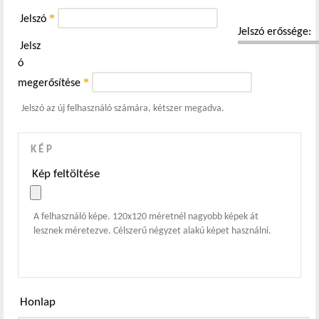
*
Jelszó
Jelszó erőssége:
Jelsz
ó
*
megerősítése
Jelszó az új felhasználó számára, kétszer megadva.
KÉP
Kép feltöltése
A felhasználó képe. 120x120 méretnél nagyobb képek át
lesznek méretezve. Célszerű négyzet alakú képet használni.
Honlap