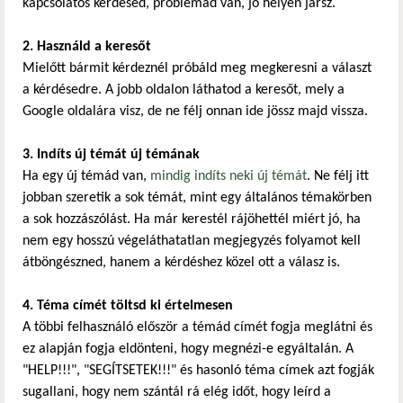
kapcsolatos kérdésed, problémád van, jó helyen jársz.
2. Használd a keresőt
Mielőtt bármit kérdeznél próbáld meg megkeresni a választ
a kérdésedre. A jobb oldalon láthatod a keresőt, mely a
Google oldalára visz, de ne félj onnan ide jössz majd vissza.
3. Indíts új témát új témának
Ha egy új témád van,
mindig indíts neki új témát
. Ne félj itt
jobban szeretik a sok témát, mint egy általános témakörben
a sok hozzászólást. Ha már kerestél rájöhettél miért jó, ha
nem egy hosszú végeláthatatlan megjegyzés folyamot kell
átböngészned, hanem a kérdéshez közel ott a válasz is.
4. Téma címét töltsd ki értelmesen
A többi felhasználó először a témád címét fogja meglátni és
ez alapján fogja eldönteni, hogy megnézi-e egyáltalán. A
"HELP!!!", "SEGÍTSETEK!!!" és hasonló téma címek azt fogják
sugallani, hogy nem szántál rá elég időt, hogy leírd a