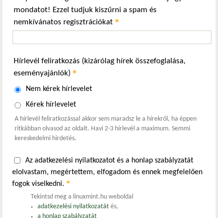
mondatot! Ezzel tudjuk kiszűrni a spam és
*
nemkívánatos regisztrációkat
Hírlevél feliratkozás (kizárólag hírek összefoglalása,
*
eseményajánlók)
Nem kérek hírlevelet
Kérek hírlevelet
A hírlevél feliratkozással akkor sem maradsz le a hírekről, ha éppen
ritkábban olvasod az oldalt. Havi 2-3 hírlevél a maximum. Semmi
kereskedelmi hirdetés.
Az adatkezelési nyilatkozatot és a honlap szabályzatát
elolvastam, megértettem, elfogadom és ennek megfelelően
*
fogok viselkedni.
Tekintsd meg a linuxmint.hu weboldal
adatkezelési nyilatkozatát
és,
a honlap szabályzatát