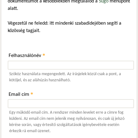
dokumentumot a későbbiekben megtalálod a
Súgó
menüpont
alatt.
Végezetül ne feledd: itt mindenki szabadidejében segíti a
közösség tagjait.
*
Felhasználónév
Szóköz használata megengedett. Az írásjelek közül csak a pont, a
kötőjel, és az aláhúzás használható.
*
Email cím
Egy működő email cím. A rendszer minden levelet erre a címre fog
küldeni. Az email cím nem jelenik meg nyilvánosan, és csak új jelszó
kérése során, vagy értesítő szolgáltatások igénybevétele esetén
érkezik rá email üzenet.