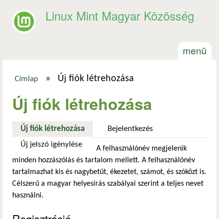
Ugrás a tartalomra
Linux Mint Magyar Közösség
menü
»
Új fiók létrehozása
Címlap
Jelenlegi hely
Új fiók létrehozása
Új fiók létrehozása
(aktív fül)
Bejelentkezés
Új jelszó igénylése
A felhasználónév megjelenik
minden hozzászólás és tartalom mellett. A felhasználónév
tartalmazhat kis és nagybetűt, ékezetet, számot, és szóközt is.
Célszerű a magyar helyesírás szabályai szerint a teljes nevet
használni.
Regisztráció