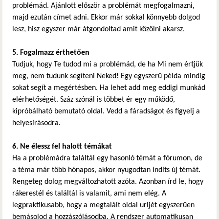
problémád. Ajánlott először a problémát megfogalmazni,
majd ezután címet adni. Ekkor már sokkal könnyebb dolgod
lesz, hisz egyszer már átgondoltad amit közölni akarsz.
5. Fogalmazz érthetően
Tudjuk, hogy Te tudod mi a problémád, de ha Mi nem értjük
meg, nem tudunk segíteni Neked! Egy egyszerű példa mindig
sokat segít a megértésben. Ha lehet add meg eddigi munkád
elérhetőségét. Száz szónál is többet ér egy működő,
kipróbálható bemutató oldal. Vedd a fáradságot és figyelj a
helyesírásodra.
6. Ne élessz fel halott témákat
Ha a problémádra találtál egy hasonló témát a fórumon, de
a téma már több hónapos, akkor nyugodtan indíts új témát.
Rengeteg dolog megváltozhatott azóta. Azonban írd le, hogy
rákerestél és találtál is valamit, ami nem elég. A
legpraktikusabb, hogy a megtalált oldal urljét egyszerűen
bemásolod a hozzászólásodba. A rendszer automatikusan