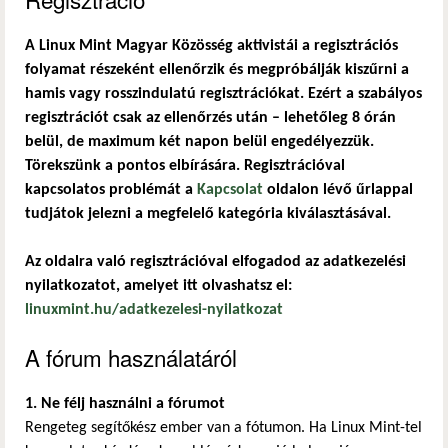
A Linux Mint Magyar Közösség aktivistái a regisztrációs
folyamat részeként ellenőrzik és megpróbálják kiszűrni a
hamis vagy rosszindulatú regisztrációkat. Ezért a szabályos
regisztrációt csak az ellenőrzés után – lehetőleg 8 órán
belül, de maximum két napon belül engedélyezzük.
Törekszünk a pontos elbírására. Regisztrációval
kapcsolatos problémát a
Kapcsolat
oldalon lévő űrlappal
tudjátok jelezni a megfelelő kategória kiválasztásával.
Az oldalra való regisztrációval elfogadod az adatkezelési
nyilatkozatot, amelyet itt olvashatsz el:
linuxmint.hu/adatkezelesi-nyilatkozat
A fórum használatáról
1. Ne félj használni a fórumot
Rengeteg segítőkész ember van a fótumon. Ha Linux Mint-tel