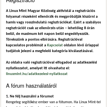
A Linux Mint Magyar Közösség aktivistái a regisztrációs
folyamat részeként ellenőrzik és megpróbálják kiszűrni a
hamis vagy rosszindulatú regisztrációkat. Ezért a szabályos
regisztrációt csak az ellenőrzés után – lehetőleg 8 órán
belül, de maximum két napon belül engedélyezzük.
Törekszünk a pontos elbírására. Regisztrációval
kapcsolatos problémát a
Kapcsolat
oldalon lévő űrlappal
tudjátok jelezni a megfelelő kategória kiválasztásával.
Az oldalra való regisztrációval elfogadod az adatkezelési
nyilatkozatot, amelyet itt olvashatsz el:
linuxmint.hu/adatkezelesi-nyilatkozat
A fórum használatáról
1. Ne félj használni a fórumot
Rengeteg segítőkész ember van a fótumon. Ha Linux Mint-tel