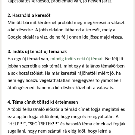
kapcsolatos kérdésed, problémád van, jó helyen jársz.
2. Használd a keresőt
Mielőtt bármit kérdeznél próbáld meg megkeresni a választ
a kérdésedre. A jobb oldalon láthatod a keresőt, mely a
Google oldalára visz, de ne félj onnan ide jössz majd vissza.
3. Indíts új témát új témának
Ha egy új témád van,
mindig indíts neki új témát
. Ne félj itt
jobban szeretik a sok témát, mint egy általános témakörben
a sok hozzászólást. Ha már kerestél rájöhettél miért jó, ha
nem egy hosszú végeláthatatlan megjegyzés folyamot kell
átböngészned, hanem a kérdéshez közel ott a válasz is.
4. Téma címét töltsd ki értelmesen
A többi felhasználó először a témád címét fogja meglátni és
ez alapján fogja eldönteni, hogy megnézi-e egyáltalán. A
"HELP!!!", "SEGÍTSETEK!!!" és hasonló téma címek azt fogják
sugallani, hogy nem szántál rá elég időt, hogy leírd a