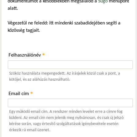
dokumentumot a későbbiekben megtalálod a
Súgó
menüpont
alatt.
Végezetül ne feledd: itt mindenki szabadidejében segíti a
közösség tagjait.
*
Felhasználónév
Szóköz használata megengedett. Az írásjelek közül csak a pont, a
kötőjel, és az aláhúzás használható.
*
Email cím
Egy működő email cím. A rendszer minden levelet erre a címre fog
küldeni. Az email cím nem jelenik meg nyilvánosan, és csak új jelszó
kérése során, vagy értesítő szolgáltatások igénybevétele esetén
érkezik rá email üzenet.