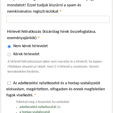
mondatot! Ezzel tudjuk kiszűrni a spam és
*
nemkívánatos regisztrációkat
Hírlevél feliratkozás (kizárólag hírek összefoglalása,
*
eseményajánlók)
Nem kérek hírlevelet
Kérek hírlevelet
A hírlevél feliratkozással akkor sem maradsz le a hírekről, ha éppen
ritkábban olvasod az oldalt. Havi 2-3 hírlevél a maximum. Semmi
kereskedelmi hirdetés.
Az adatkezelési nyilatkozatot és a honlap szabályzatát
elolvastam, megértettem, elfogadom és ennek megfelelően
*
fogok viselkedni.
Tekintsd meg a linuxmint.hu weboldal
adatkezelési nyilatkozatát
és,
a honlap szabályzatát