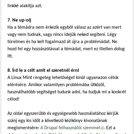
linkké alakítja azt.
7. Ne up-olj
Ha a témádra nem érkezik egyből válasz az azért van mert
vagy nem tudnak, vagy nincs idejük neked segíteni. Légy
türelmes és ha kell fogalmazd át újra a problémádat. Ne
hozd fel egy hozzászólással a témádat, mert ez illetlen dolog
itt.
8. Írd le a célt amit el szeretnél érni
A Linux Mint rengeteg lehetőséget kínál ugyanazon célok
elérésére. Amikor valamilyen problémába ütközöl,
használhatóbb segítséget tudunk adni, ha tudjuk mi a konkrét
célod!
Az oldal egyszerűbb és egységesebb használatához kérjük
szánj egy kis időt a következő kézikönyv kivonatának
megismerésére:
A Drupal felhasználói szemmel
(külső hivatkozás)
. Ezt a