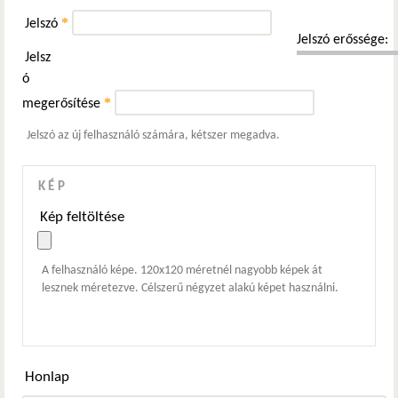
*
Jelszó
Jelszó erőssége:
Jelsz
ó
*
megerősítése
Jelszó az új felhasználó számára, kétszer megadva.
KÉP
Kép feltöltése
A felhasználó képe. 120x120 méretnél nagyobb képek át
lesznek méretezve. Célszerű négyzet alakú képet használni.
Honlap