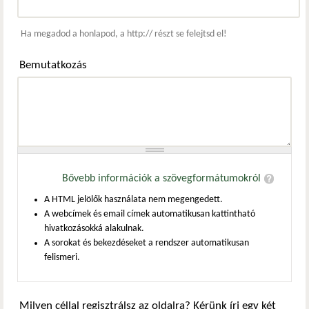
Webcím
Ha megadod a honlapod, a http:// részt se felejtsd el!
Bemutatkozás
Bővebb információk a szövegformátumokról
A HTML jelölők használata nem megengedett.
A webcímek és email címek automatikusan kattintható
hivatkozásokká alakulnak.
A sorokat és bekezdéseket a rendszer automatikusan
felismeri.
Milyen céllal regisztrálsz az oldalra? Kérünk írj egy két