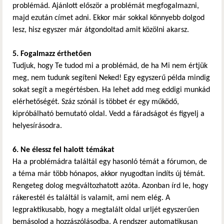
problémád. Ajánlott először a problémát megfogalmazni,
majd ezután címet adni. Ekkor már sokkal könnyebb dolgod
lesz, hisz egyszer már átgondoltad amit közölni akarsz.
5. Fogalmazz érthetően
Tudjuk, hogy Te tudod mi a problémád, de ha Mi nem értjük
meg, nem tudunk segíteni Neked! Egy egyszerű példa mindig
sokat segít a megértésben. Ha lehet add meg eddigi munkád
elérhetőségét. Száz szónál is többet ér egy működő,
kipróbálható bemutató oldal. Vedd a fáradságot és figyelj a
helyesírásodra.
6. Ne élessz fel halott témákat
Ha a problémádra találtál egy hasonló témát a fórumon, de
a téma már több hónapos, akkor nyugodtan indíts új témát.
Rengeteg dolog megváltozhatott azóta. Azonban írd le, hogy
rákerestél és találtál is valamit, ami nem elég. A
legpraktikusabb, hogy a megtalált oldal urljét egyszerűen
bemásolod a hozzászólásodba. A rendszer automatikusan