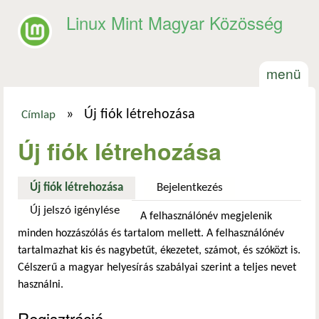
Ugrás a tartalomra
Linux Mint Magyar Közösség
menü
»
Új fiók létrehozása
Címlap
Jelenlegi hely
Új fiók létrehozása
Új fiók létrehozása
(aktív fül)
Bejelentkezés
Új jelszó igénylése
A felhasználónév megjelenik
minden hozzászólás és tartalom mellett. A felhasználónév
tartalmazhat kis és nagybetűt, ékezetet, számot, és szóközt is.
Célszerű a magyar helyesírás szabályai szerint a teljes nevet
használni.
Regisztráció