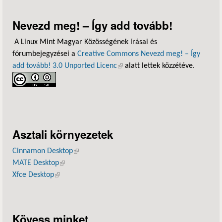
Nevezd meg! – Így add tovább!
A Linux Mint Magyar Közösségének írásai és
fórumbejegyzései a
Creative Commons Nevezd meg! – Így
add tovább! 3.0 Unported Licenc
(külső hivatkozás)
alatt lettek közzétéve.
Asztali környezetek
Cinnamon Desktop
(külső hivatkozás)
MATE Desktop
(külső hivatkozás)
Xfce Desktop
(külső hivatkozás)
Kövess minket