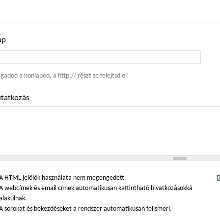
ap
ím
adod a honlapod, a http:// részt se felejtsd el!
tatkozás
A HTML jelölők használata nem megengedett.
A webcímek és email címek automatikusan kattintható hivatkozásokká
alakulnak.
A sorokat és bekezdéseket a rendszer automatikusan felismeri.