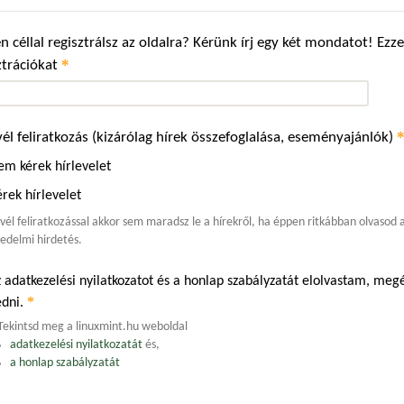
n céllal regisztrálsz az oldalra? Kérünk írj egy két mondatot! Ez
*
ztrációkat
vél feliratkozás (kizárólag hírek összefoglalása, eseményajánlók)
em kérek hírlevelet
rek hírlevelet
evél feliratkozással akkor sem maradsz le a hírekről, ha éppen ritkábban olvasod
edelmi hirdetés.
 adatkezelési nyilatkozatot és a honlap szabályzatát elolvastam, m
*
edni.
Tekintsd meg a linuxmint.hu weboldal
adatkezelési nyilatkozatát
és,
a honlap szabályzatát
.