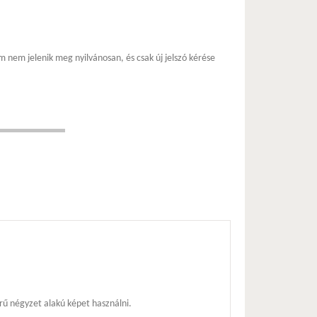
m nem jelenik meg nyilvánosan, és csak új jelszó kérése
ű négyzet alakú képet használni.