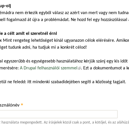
up-olj
émádra nem érkezik egyből válasz az azért van mert vagy nem tudnak,
kell fogalmazd át újra a problémádat. Ne hozd fel egy hozzászólással a
 le a célt amit el szeretnél érni
x Mint rengeteg lehetőséget kínál ugyanazon célok elérésére. Amiko
éget tudunk adni, ha tudjuk mi a konkrét célod!
al egyszerűbb és egységesebb használatához kérjük szánj egy kis időt
merésére:
A Drupal felhasználói szemmel
(külső hivatkozás)
. Ezt a dokumentumot a 
tül ne feledd: itt mindenki szabadidejében segíti a közösség tagjait.
*
asználónév
 használata megengedett. Az írásjelek közül csak a pont, a kötőjel, és az aláhúz