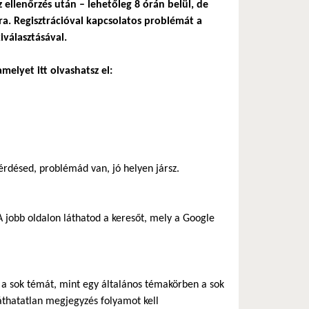
z ellenőrzés után – lehetőleg 8 órán belül, de
a. Regisztrációval kapcsolatos problémát a
iválasztásával.
melyet itt olvashatsz el:
rdésed, problémád van, jó helyen jársz.
 jobb oldalon láthatod a keresőt, mely a Google
ik a sok témát, mint egy általános témakörben a sok
áthatatlan megjegyzés folyamot kell