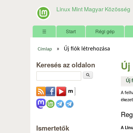
Linux Mint Magyar Közösség
Főmenü
☰
Start
Régi gép
»
Új fiók létrehozása
Címlap
Jelenlegi hely
Új
Keresés az oldalon
Keresés
Új 
A felh
ékezet
Regi
Ismertetők
A Linu