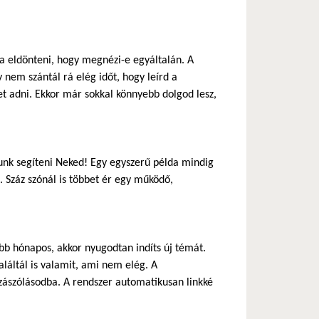
ja eldönteni, hogy megnézi-e egyáltalán. A
 nem szántál rá elég időt, hogy leírd a
 adni. Ekkor már sokkal könnyebb dolgod lesz,
nk segíteni Neked! Egy egyszerű példa mindig
 Száz szónál is többet ér egy működő,
b hónapos, akkor nyugodtan indíts új témát.
láltál is valamit, ami nem elég. A
zászólásodba. A rendszer automatikusan linkké