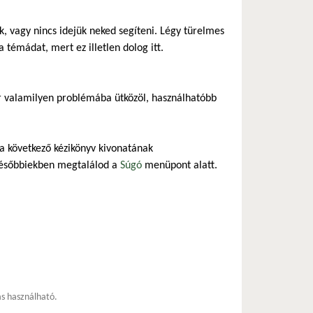
 vagy nincs idejük neked segíteni. Légy türelmes
 témádat, mert ez illetlen dolog itt.
r valamilyen problémába ütközöl, használhatóbb
 a következő kézikönyv kivonatának
későbbiekben megtalálod a
Súgó
menüpont alatt.
ás használható.