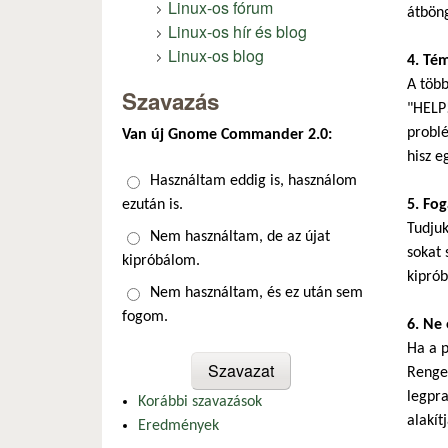
Linux-os fórum
átböng
Linux-os hír és blog
Linux-os blog
4. Té
A több
Szavazás
"HELP!
problé
Van új Gnome Commander 2.0:
hisz e
Választások
Használtam eddig is, használom
ezután is.
5. Fo
Tudju
Nem használtam, de az újat
sokat 
kipróbálom.
kiprób
Nem használtam, és ez után sem
fogom.
6. Ne 
Ha a p
Renget
legpra
Korábbi szavazások
alakítj
Eredmények