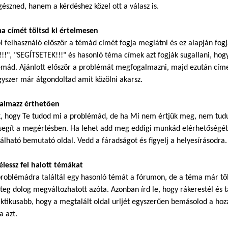
észned, hanem a kérdéshez közel ott a válasz is.
ma címét töltsd ki értelmesen
i felhasználó először a témád címét fogja meglátni és ez alapján fog
!!", "SEGÍTSETEK!!!" és hasonló téma címek azt fogják sugallani, hogy
mád. Ajánlott először a problémát megfogalmazni, majd ezután címet
gyszer már átgondoltad amit közölni akarsz.
galmazz érthetően
k, hogy Te tudod mi a problémád, de ha Mi nem értjük meg, nem tudu
segít a megértésben. Ha lehet add meg eddigi munkád elérhetőségét.
álható bemutató oldal. Vedd a fáradságot és figyelj a helyesírásodra.
élessz fel halott témákat
roblémádra találtál egy hasonló témát a fórumon, de a téma már töb
eg dolog megváltozhatott azóta. Azonban írd le, hogy rákerestél és ta
ktikusabb, hogy a megtalált oldal urljét egyszerűen bemásolod a hoz
a azt.