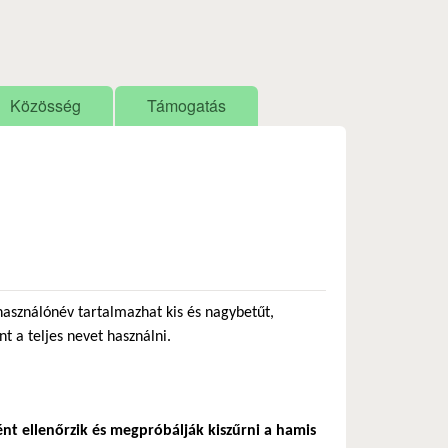
Közösség
Támogatás
használónév tartalmazhat kis és nagybetűt,
nt a teljes nevet használni.
ént ellenőrzik és megpróbálják kiszűrni a hamis