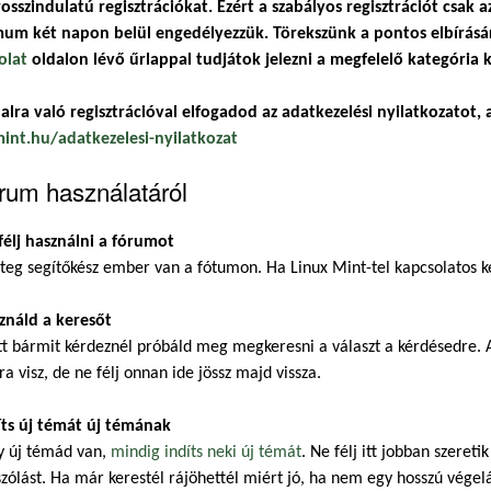
osszindulatú regisztrációkat. Ezért a szabályos regisztrációt csak a
um két napon belül engedélyezzük. Törekszünk a pontos elbírásár
olat
oldalon lévő űrlappal tudjátok jelezni a megfelelő kategória k
alra való regisztrációval elfogadod az adatkezelési nyilatkozatot, a
mint.hu/adatkezelesi-nyilatkozat
rum használatáról
félj használni a fórumot
eg segítőkész ember van a fótumon. Ha Linux Mint-tel kapcsolatos ké
ználd a keresőt
t bármit kérdeznél próbáld meg megkeresni a választ a kérdésedre. A
ra visz, de ne félj onnan ide jössz majd vissza.
íts új témát új témának
y új témád van,
mindig indíts neki új témát
. Ne félj itt jobban szeret
zólást. Ha már kerestél rájöhettél miért jó, ha nem egy hosszú végel