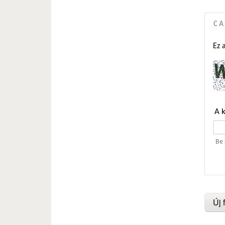
C
Ez 
A 
Be 