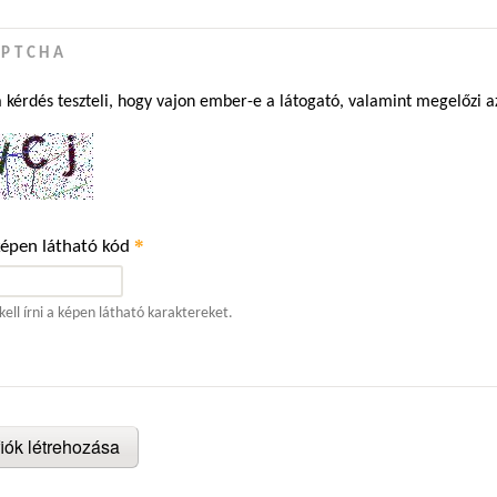
APTCHA
a kérdés teszteli, hogy vajon ember-e a látogató, valamint megelőzi 
*
képen látható kód
kell írni a képen látható karaktereket.