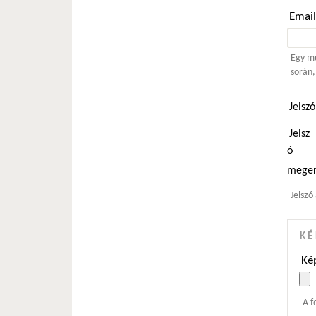
Emai
Egy mű
során,
Jelsz
Jelsz
ó
meger
Jelszó
KÉ
Kép
A f