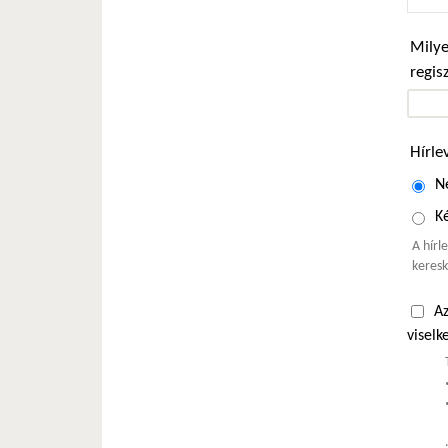
Milye
regis
Hírle
N
Ké
A hírl
keresk
Az
viselk