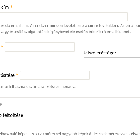
*
l cím
ködő email cím. A rendszer minden levelet erre a címre fog küldeni. Az email cí
 vagy értesítő szolgáltatások igénybevétele esetén érkezik rá email üzenet.
*
ó
Jelszó erőssége:
*
ősítése
 az új felhasználó számára, kétszer megadva.
P
 feltöltése
elhasználó képe. 120x120 méretnél nagyobb képek át lesznek méretezve. Célszer