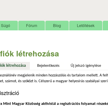
Ugrás a tartalomra
Súgó
Fórum
Blog
Letöltések
 fiók létrehozása
fiók létrehozása
(aktív fül)
Bejelentkezés
Új jelszó igénylése
asználónév megjelenik minden hozzászólás és tartalom mellett. A fel
et, számot, és szóközt is. Célszerű a magyar helyesírás szabályai szeri
sztráció
x Mint Magyar Közösség aktivistái a regisztrációs folyamat részek