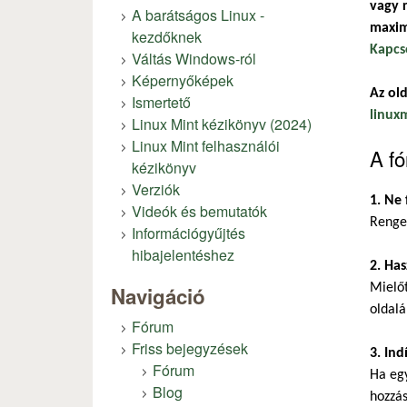
vagy r
A barátságos Linux -
maxim
kezdőknek
Kapcs
Váltás Windows-ról
Képernyőképek
Az old
Ismertető
linux
Linux Mint kézikönyv (2024)
Linux Mint felhasználói
A fó
kézikönyv
Verziók
1. Ne 
Videók és bemutatók
Renget
Információgyűjtés
hibajelentéshez
2. Has
Mielőt
Navigáció
oldalá
Fórum
Friss bejegyzések
3. Ind
Fórum
Ha eg
Blog
hozzás