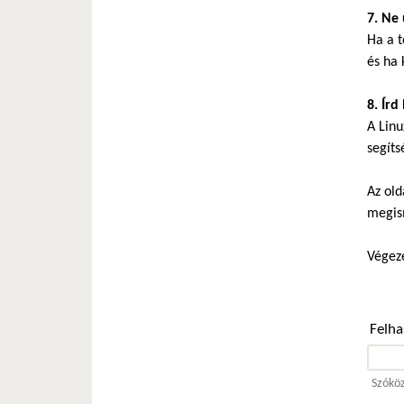
7. Ne 
Ha a t
és ha 
8. Írd
A Linu
segíts
Az old
megis
Végeze
Felh
Szóköz