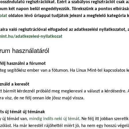
osszindulatú regisztrációkat. Ezért a szabályos regisztrációt csak a
um két napon belül engedélyezzük. Törekszünk a pontos elbírásár
olat
oldalon lévő űrlappal tudjátok jelezni a megfelelő kategória k
alra való regisztrációval elfogadod az adatkezelési nyilatkozatot, a
mint.hu/adatkezelesi-nyilatkozat
rum használatáról
félj használni a fórumot
eg segítőkész ember van a fótumon. Ha Linux Mint-tel kapcsolatos ké
ználd a keresőt
t bármit kérdeznél próbáld meg megkeresni a választ a kérdésedre. A
ra visz, de ne félj onnan ide jössz majd vissza.
íts új témát új témának
y új témád van,
mindig indíts neki új témát
. Ne félj itt jobban szeret
zólást. Ha már kerestél rájöhettél miért jó, ha nem egy hosszú végel