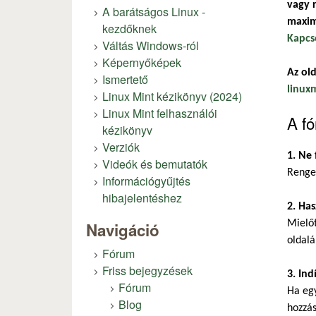
vagy r
A barátságos Linux -
maxim
kezdőknek
Kapcs
Váltás Windows-ról
Képernyőképek
Az old
Ismertető
linux
Linux Mint kézikönyv (2024)
Linux Mint felhasználói
A fó
kézikönyv
Verziók
1. Ne 
Videók és bemutatók
Renget
Információgyűjtés
hibajelentéshez
2. Has
Mielőt
Navigáció
oldalá
Fórum
Friss bejegyzések
3. Ind
Fórum
Ha eg
Blog
hozzás