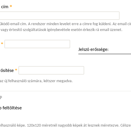
*
l cím
ködő email cím. A rendszer minden levelet erre a címre fog küldeni. Az email cí
 vagy értesítő szolgáltatások igénybevétele esetén érkezik rá email üzenet.
*
ó
Jelszó erőssége:
*
ősítése
 az új felhasználó számára, kétszer megadva.
P
 feltöltése
elhasználó képe. 120x120 méretnél nagyobb képek át lesznek méretezve. Célszer