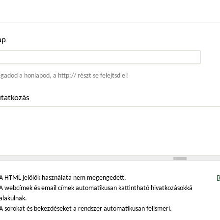
ap
ím
adod a honlapod, a http:// részt se felejtsd el!
tatkozás
A HTML jelölők használata nem megengedett.
A webcímek és email címek automatikusan kattintható hivatkozásokká
alakulnak.
A sorokat és bekezdéseket a rendszer automatikusan felismeri.