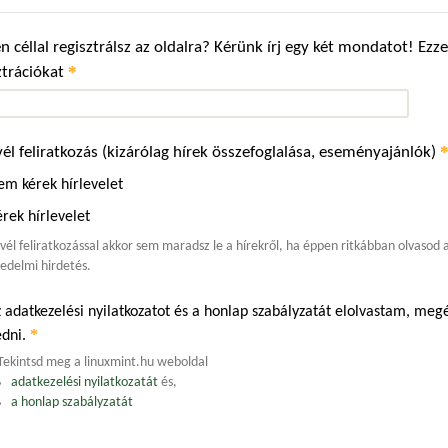
n céllal regisztrálsz az oldalra? Kérünk írj egy két mondatot! Ez
*
ztrációkat
vél feliratkozás (kizárólag hírek összefoglalása, eseményajánlók)
em kérek hírlevelet
rek hírlevelet
evél feliratkozással akkor sem maradsz le a hírekről, ha éppen ritkábban olvasod
edelmi hirdetés.
 adatkezelési nyilatkozatot és a honlap szabályzatát elolvastam, m
*
edni.
Tekintsd meg a linuxmint.hu weboldal
adatkezelési nyilatkozatát
és,
a honlap szabályzatát
.