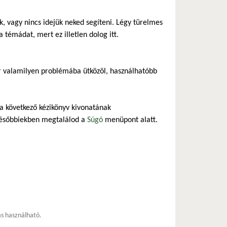
 vagy nincs idejük neked segíteni. Légy türelmes
 témádat, mert ez illetlen dolog itt.
r valamilyen problémába ütközöl, használhatóbb
 a következő kézikönyv kivonatának
későbbiekben megtalálod a
Súgó
menüpont alatt.
ás használható.