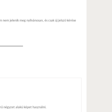
m nem jelenik meg nyilvánosan, és csak új jelszó kérése
ű négyzet alakú képet használni.