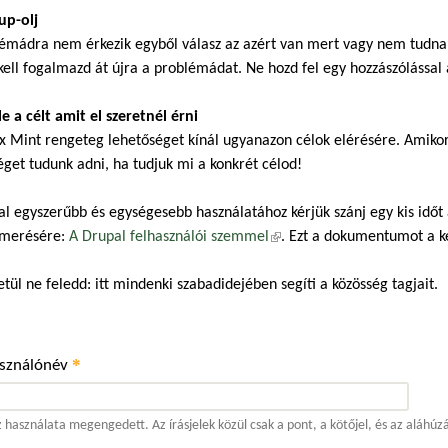
up-olj
émádra nem érkezik egyből válasz az azért van mert vagy nem tudnak,
kell fogalmazd át újra a problémádat. Ne hozd fel egy hozzászólással a
 le a célt amit el szeretnél érni
x Mint rengeteg lehetőséget kínál ugyanazon célok elérésére. Amiko
éget tudunk adni, ha tudjuk mi a konkrét célod!
al egyszerűbb és egységesebb használatához kérjük szánj egy kis időt
merésére:
A Drupal felhasználói szemmel
(külső hivatkozás)
. Ezt a dokumentumot a 
tül ne feledd: itt mindenki szabadidejében segíti a közösség tagjait.
*
asználónév
 használata megengedett. Az írásjelek közül csak a pont, a kötőjel, és az aláhúz