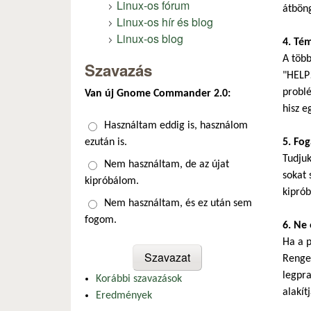
Linux-os fórum
átböng
Linux-os hír és blog
Linux-os blog
4. Té
A több
Szavazás
"HELP!
problé
Van új Gnome Commander 2.0:
hisz e
Választások
Használtam eddig is, használom
ezután is.
5. Fo
Tudju
Nem használtam, de az újat
sokat 
kipróbálom.
kiprób
Nem használtam, és ez után sem
fogom.
6. Ne 
Ha a p
Renget
legpra
Korábbi szavazások
alakítj
Eredmények