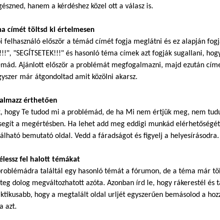
észned, hanem a kérdéshez közel ott a válasz is.
ma címét töltsd ki értelmesen
i felhasználó először a témád címét fogja meglátni és ez alapján fog
!!", "SEGÍTSETEK!!!" és hasonló téma címek azt fogják sugallani, hogy
mád. Ajánlott először a problémát megfogalmazni, majd ezután címet
gyszer már átgondoltad amit közölni akarsz.
galmazz érthetően
k, hogy Te tudod mi a problémád, de ha Mi nem értjük meg, nem tudu
segít a megértésben. Ha lehet add meg eddigi munkád elérhetőségét.
álható bemutató oldal. Vedd a fáradságot és figyelj a helyesírásodra.
élessz fel halott témákat
roblémádra találtál egy hasonló témát a fórumon, de a téma már töb
eg dolog megváltozhatott azóta. Azonban írd le, hogy rákerestél és ta
ktikusabb, hogy a megtalált oldal urljét egyszerűen bemásolod a hoz
a azt.