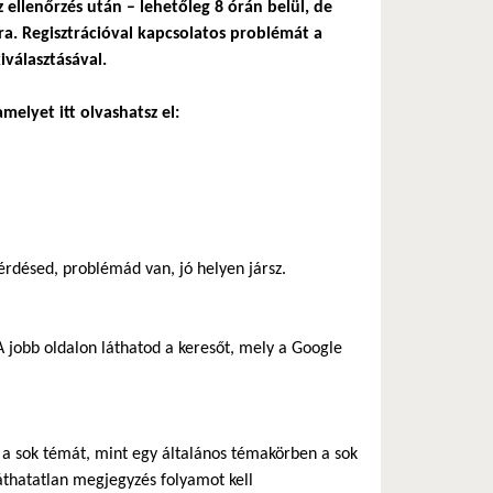
z ellenőrzés után – lehetőleg 8 órán belül, de
a. Regisztrációval kapcsolatos problémát a
iválasztásával.
melyet itt olvashatsz el:
rdésed, problémád van, jó helyen jársz.
 jobb oldalon láthatod a keresőt, mely a Google
ik a sok témát, mint egy általános témakörben a sok
áthatatlan megjegyzés folyamot kell