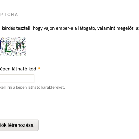
APTCHA
a kérdés teszteli, hogy vajon ember-e a látogató, valamint megelőzi 
*
képen látható kód
kell írni a képen látható karaktereket.