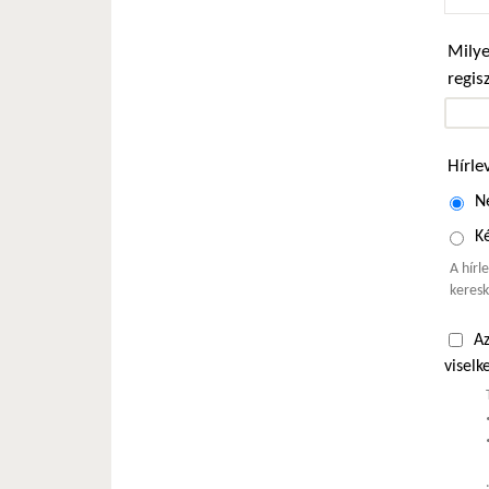
Milye
regis
Hírle
N
Ké
A hírl
keresk
Az
viselk