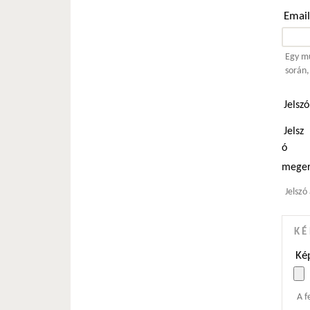
Emai
Egy mű
során,
Jelsz
Jelsz
ó
meger
Jelszó
KÉ
Kép
A f