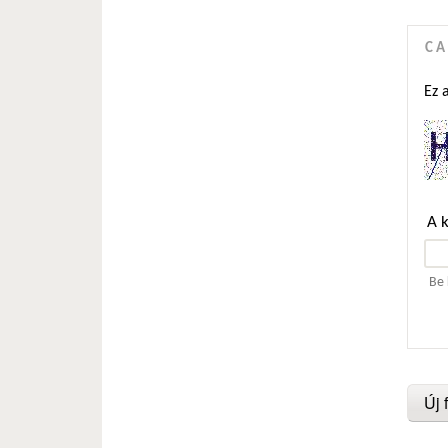
C
Ez 
A 
Be 