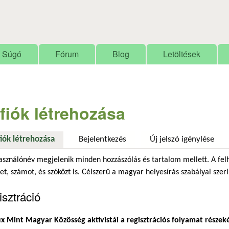
Ugrás a tartalomra
Súgó
Fórum
Blog
Letöltések
 fiók létrehozása
fiók létrehozása
(aktív fül)
Bejelentkezés
Új jelszó igénylése
asználónév megjelenik minden hozzászólás és tartalom mellett. A fel
et, számot, és szóközt is. Célszerű a magyar helyesírás szabályai szeri
sztráció
x Mint Magyar Közösség aktivistái a regisztrációs folyamat részek