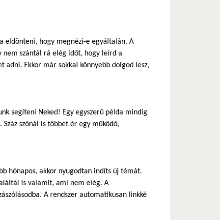
ja eldönteni, hogy megnézi-e egyáltalán. A
 nem szántál rá elég időt, hogy leírd a
 adni. Ekkor már sokkal könnyebb dolgod lesz,
nk segíteni Neked! Egy egyszerű példa mindig
 Száz szónál is többet ér egy működő,
b hónapos, akkor nyugodtan indíts új témát.
láltál is valamit, ami nem elég. A
zászólásodba. A rendszer automatikusan linkké