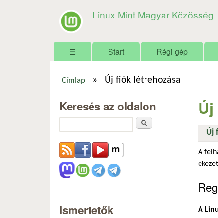
Linux Mint Magyar Közösség
Főmenü
☰
Start
Régi gép
»
Új fiók létrehozása
Címlap
Jelenlegi hely
Új
Keresés az oldalon
Keresés
Új 
A felh
ékezet
Regi
Ismertetők
A Linu