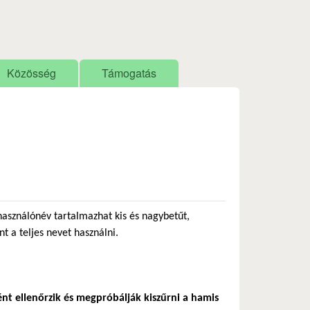
Közösség
Támogatás
használónév tartalmazhat kis és nagybetűt,
nt a teljes nevet használni.
ént ellenőrzik és megpróbálják kiszűrni a hamis