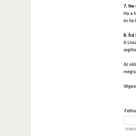
7. Ne 
Ha a t
és ha 
8. Írd
A Linu
segíts
Az old
megis
Végeze
Felh
Szóköz