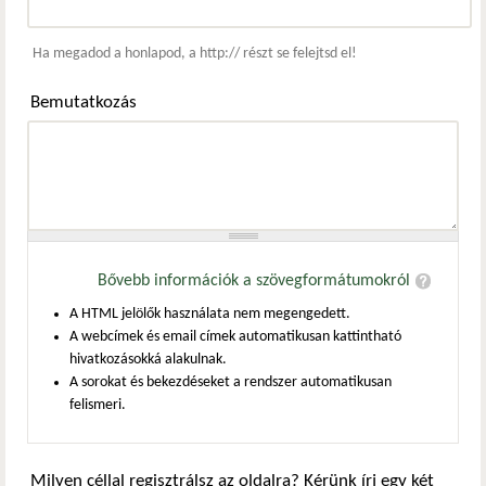
Webcím
Ha megadod a honlapod, a http:// részt se felejtsd el!
Bemutatkozás
Bővebb információk a szövegformátumokról
A HTML jelölők használata nem megengedett.
A webcímek és email címek automatikusan kattintható
hivatkozásokká alakulnak.
A sorokat és bekezdéseket a rendszer automatikusan
felismeri.
Milyen céllal regisztrálsz az oldalra? Kérünk írj egy két