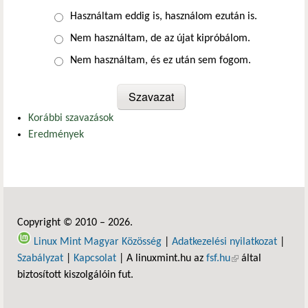
Választások
Használtam eddig is, használom ezután is.
Nem használtam, de az újat kipróbálom.
Nem használtam, és ez után sem fogom.
Korábbi szavazások
Eredmények
Copyright © 2010 – 2026.
Linux Mint Magyar Közösség
|
Adatkezelési nyilatkozat
|
Szabályzat
|
Kapcsolat
| A linuxmint.hu az
fsf.hu
(külső hivatkozás)
által
biztosított kiszolgálóin fut.