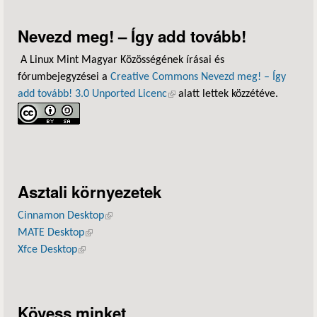
Nevezd meg! – Így add tovább!
A Linux Mint Magyar Közösségének írásai és
fórumbejegyzései a
Creative Commons Nevezd meg! – Így
add tovább! 3.0 Unported Licenc
(külső hivatkozás)
alatt lettek közzétéve.
Asztali környezetek
Cinnamon Desktop
(külső hivatkozás)
MATE Desktop
(külső hivatkozás)
Xfce Desktop
(külső hivatkozás)
Kövess minket