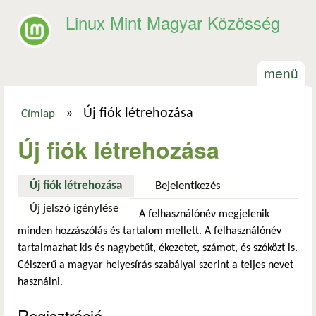
Ugrás a tartalomra
Linux Mint Magyar Közösség
menü
»
Új fiók létrehozása
Címlap
Jelenlegi hely
Új fiók létrehozása
Új fiók létrehozása
(aktív fül)
Bejelentkezés
Új jelszó igénylése
A felhasználónév megjelenik
minden hozzászólás és tartalom mellett. A felhasználónév
tartalmazhat kis és nagybetűt, ékezetet, számot, és szóközt is.
Célszerű a magyar helyesírás szabályai szerint a teljes nevet
használni.
Regisztráció