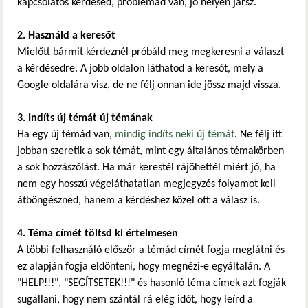
kapcsolatos kérdésed, problémád van, jó helyen jársz.
2. Használd a keresőt
Mielőtt bármit kérdeznél próbáld meg megkeresni a választ
a kérdésedre. A jobb oldalon láthatod a keresőt, mely a
Google oldalára visz, de ne félj onnan ide jössz majd vissza.
3. Indíts új témát új témának
Ha egy új témád van,
mindig indíts neki új témát
. Ne félj itt
jobban szeretik a sok témát, mint egy általános témakörben
a sok hozzászólást. Ha már kerestél rájöhettél miért jó, ha
nem egy hosszú végeláthatatlan megjegyzés folyamot kell
átböngészned, hanem a kérdéshez közel ott a válasz is.
4. Téma címét töltsd ki értelmesen
A többi felhasználó először a témád címét fogja meglátni és
ez alapján fogja eldönteni, hogy megnézi-e egyáltalán. A
"HELP!!!", "SEGÍTSETEK!!!" és hasonló téma címek azt fogják
sugallani, hogy nem szántál rá elég időt, hogy leírd a