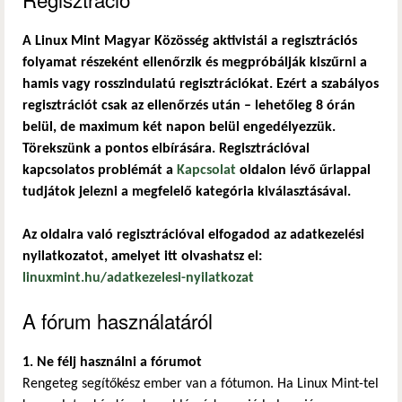
A Linux Mint Magyar Közösség aktivistái a regisztrációs
folyamat részeként ellenőrzik és megpróbálják kiszűrni a
hamis vagy rosszindulatú regisztrációkat. Ezért a szabályos
regisztrációt csak az ellenőrzés után – lehetőleg 8 órán
belül, de maximum két napon belül engedélyezzük.
Törekszünk a pontos elbírására. Regisztrációval
kapcsolatos problémát a
Kapcsolat
oldalon lévő űrlappal
tudjátok jelezni a megfelelő kategória kiválasztásával.
Az oldalra való regisztrációval elfogadod az adatkezelési
nyilatkozatot, amelyet itt olvashatsz el:
linuxmint.hu/adatkezelesi-nyilatkozat
A fórum használatáról
1. Ne félj használni a fórumot
Rengeteg segítőkész ember van a fótumon. Ha Linux Mint-tel