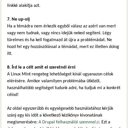
linkké alakítja azt.
7. Ne up-olj
Ha a témádra nem érkezik egyből válasz az azért van mert
vagy nem tudnak, vagy nincs idejük neked segíteni. Légy
türelmes és ha kell fogalmazd át újra a problémádat. Ne
hozd fel egy hozzászólással a témádat, mert ez illetlen dolog
itt.
8. Írd le a célt amit el szeretnél érni
A Linux Mint rengeteg lehetőséget kínál ugyanazon célok
elérésére. Amikor valamilyen problémába ütközöl,
használhatóbb segítséget tudunk adni, ha tudjuk mi a konkrét
célod!
Az oldal egyszerűbb és egységesebb használatához kérjük
szánj egy kis időt a következő kézikönyv kivonatának
megismerésére:
A Drupal felhasználói szemmel
(külső hivatkozás)
. Ezt a