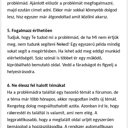
problémád. Ajánlott először a problémát megfogalmazni,
majd ezután címet adni. Ekkor már sokkal könnyebb dolgod
lesz, hisz egyszer már átgondoltad amit közölni akarsz.
5. Fogalmazz érthetően
Tudjuk, hogy Te tudod mi a problémád, de ha Mi nem értjük
meg, nem tudunk segíteni Neked! Egy egyszerű példa mindig
sokat segít a megértésben. Ha lehet add meg eddigi munkád
elérhetőségét. Száz szónál is többet ér egy működő,
kipróbálható bemutató oldal. Vedd a fáradságot és figyelj a
helyesírásodra.
6. Ne élessz fel halott témákat
Ha a problémádra találtál egy hasonló témát a fórumon, de
a téma már több hónapos, akkor nyugodtan indíts új témát.
Rengeteg dolog megváltozhatott azóta. Azonban írd le, hogy
rákerestél és találtál is valamit, ami nem elég. A
legpraktikusabb, hogy a megtalált oldal urljét egyszerűen
bemásolod a hozzászólásodba. A rendszer automatikusan