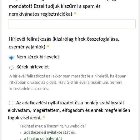
mondatot! Ezzel tudjuk kiszűrni a spam és
*
nemkívánatos regisztrációkat
Hírlevél feliratkozás (kizárólag hírek összefoglalása,
*
eseményajánlók)
Nem kérek hírlevelet
Kérek hírlevelet
A hírlevél feliratkozással akkor sem maradsz le a hírekről, ha éppen
ritkábban olvasod az oldalt. Havi 2-3 hírlevél a maximum. Semmi
kereskedelmi hirdetés.
Az adatkezelési nyilatkozatot és a honlap szabályzatát
elolvastam, megértettem, elfogadom és ennek megfelelően
*
fogok viselkedni.
Tekintsd meg a linuxmint.hu weboldal
adatkezelési nyilatkozatát
és,
a honlap szabályzatát