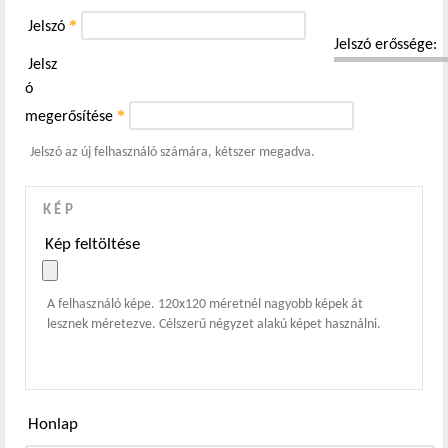
*
Jelszó
Jelszó erőssége:
Jelsz
ó
*
megerősítése
Jelszó az új felhasználó számára, kétszer megadva.
KÉP
Kép feltöltése
A felhasználó képe. 120x120 méretnél nagyobb képek át
lesznek méretezve. Célszerű négyzet alakú képet használni.
Honlap