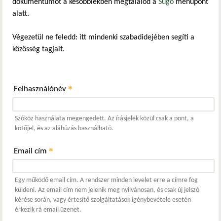
dokumentumot a későbbiekben megtalálod a
Súgó
menüpont
alatt.
Végezetül ne feledd: itt mindenki szabadidejében segíti a
közösség tagjait.
*
Felhasználónév
Szóköz használata megengedett. Az írásjelek közül csak a pont, a
kötőjel, és az aláhúzás használható.
*
Email cím
Egy működő email cím. A rendszer minden levelet erre a címre fog
küldeni. Az email cím nem jelenik meg nyilvánosan, és csak új jelszó
kérése során, vagy értesítő szolgáltatások igénybevétele esetén
érkezik rá email üzenet.