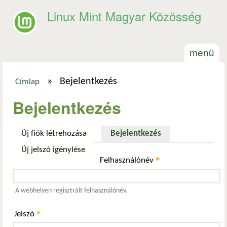
Ugrás a tartalomra
Linux Mint Magyar Közösség
menü
»
Bejelentkezés
Címlap
Jelenlegi hely
Bejelentkezés
Új fiók létrehozása
Bejelentkezés
(aktív fül)
Új jelszó igénylése
*
Felhasználónév
A webhelyen regisztrált felhasználónév.
*
Jelszó