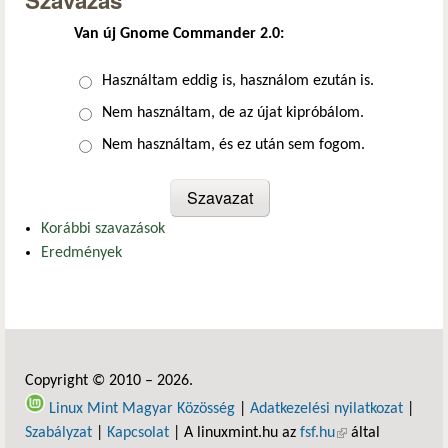
Szavazás
Van új Gnome Commander 2.0:
Választások
Használtam eddig is, használom ezután is.
Nem használtam, de az újat kipróbálom.
Nem használtam, és ez után sem fogom.
Korábbi szavazások
Eredmények
Copyright © 2010 – 2026.
Linux Mint Magyar Közösség
|
Adatkezelési nyilatkozat
|
Szabályzat
|
Kapcsolat
| A linuxmint.hu az
fsf.hu
(külső hivatkozás)
által