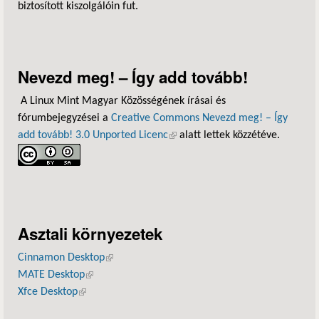
biztosított kiszolgálóin fut.
Nevezd meg! – Így add tovább!
A Linux Mint Magyar Közösségének írásai és
fórumbejegyzései a
Creative Commons Nevezd meg! – Így
add tovább! 3.0 Unported Licenc
(külső hivatkozás)
alatt lettek közzétéve.
Asztali környezetek
Cinnamon Desktop
(külső hivatkozás)
MATE Desktop
(külső hivatkozás)
Xfce Desktop
(külső hivatkozás)