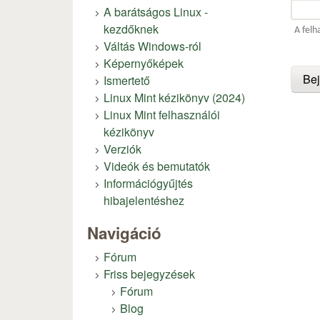
A barátságos Linux -
kezdőknek
A felh
Váltás Windows-ról
Képernyőképek
Ismertető
Linux Mint kézikönyv (2024)
Linux Mint felhasználói
kézikönyv
Verziók
Videók és bemutatók
Információgyűjtés
hibajelentéshez
Navigáció
Fórum
Friss bejegyzések
Fórum
Blog