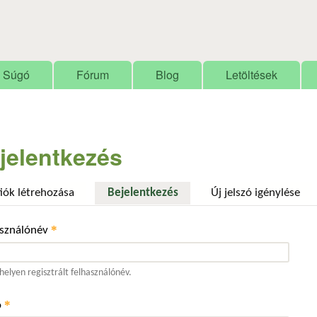
Ugrás a tartalomra
Súgó
Fórum
Blog
Letöltések
jelentkezés
fiók létrehozása
Bejelentkezés
(aktív fül)
Új jelszó igénylése
*
asználónév
elyen regisztrált felhasználónév.
*
ó