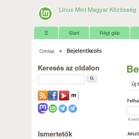
Linux Mint Magyar Közösség
Főmenü
☰
Start
Régi gép
»
Bejelentkezés
Címlap
Jelenlegi hely
Be
Keresés az oldalon
Keresés
Új 
Felh
A webh
Ismertetők
Jelsz