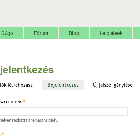
Ugrás a tartalomra
Súgó
Fórum
Blog
Letöltések
jelentkezés
fiók létrehozása
Bejelentkezés
(aktív fül)
Új jelszó igénylése
*
asználónév
elyen regisztrált felhasználónév.
*
ó