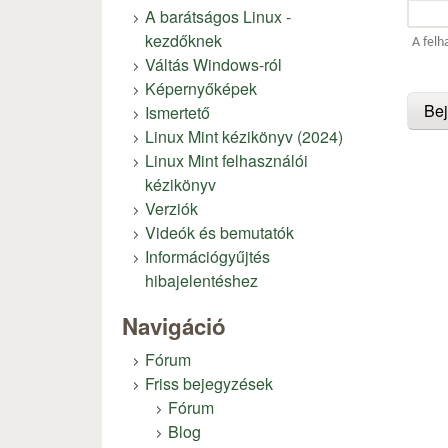
A barátságos Linux -
kezdőknek
A felh
Váltás Windows-ról
Képernyőképek
Ismertető
Linux Mint kézikönyv (2024)
Linux Mint felhasználói
kézikönyv
Verziók
Videók és bemutatók
Információgyűjtés
hibajelentéshez
Navigáció
Fórum
Friss bejegyzések
Fórum
Blog