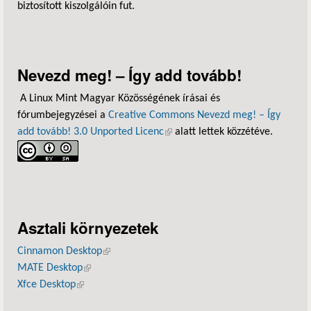
biztosított kiszolgálóin fut.
Nevezd meg! – Így add tovább!
A Linux Mint Magyar Közösségének írásai és
fórumbejegyzései a
Creative Commons Nevezd meg! – Így
add tovább! 3.0 Unported Licenc
(külső hivatkozás)
alatt lettek közzétéve.
Asztali környezetek
Cinnamon Desktop
(külső hivatkozás)
MATE Desktop
(külső hivatkozás)
Xfce Desktop
(külső hivatkozás)