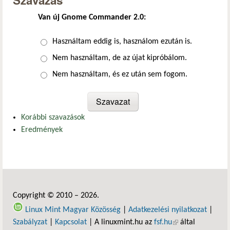
Szavazás
Van új Gnome Commander 2.0:
Választások
Használtam eddig is, használom ezután is.
Nem használtam, de az újat kipróbálom.
Nem használtam, és ez után sem fogom.
Korábbi szavazások
Eredmények
Copyright © 2010 – 2026.
Linux Mint Magyar Közösség
|
Adatkezelési nyilatkozat
|
Szabályzat
|
Kapcsolat
| A linuxmint.hu az
fsf.hu
(külső hivatkozás)
által