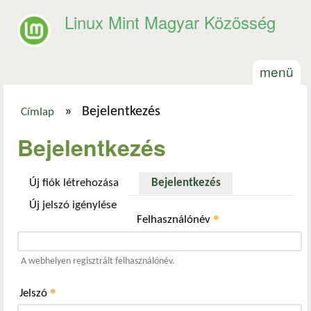
Ugrás a tartalomra
Linux Mint Magyar Közösség
menü
»
Bejelentkezés
Címlap
Jelenlegi hely
Bejelentkezés
Új fiók létrehozása
Bejelentkezés
(aktív fül)
Új jelszó igénylése
*
Felhasználónév
A webhelyen regisztrált felhasználónév.
*
Jelszó