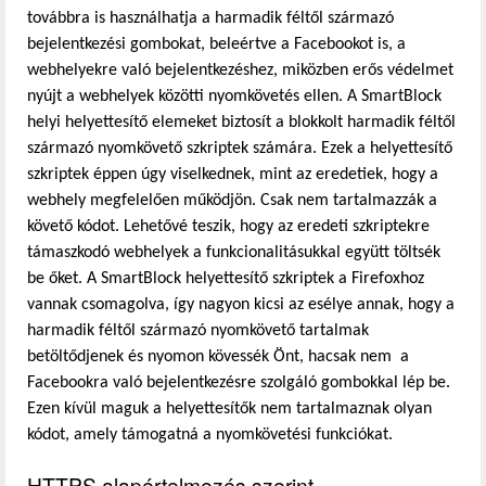
továbbra is használhatja a harmadik féltől származó
bejelentkezési gombokat, beleértve a Facebookot is, a
webhelyekre való bejelentkezéshez, miközben erős védelmet
nyújt a webhelyek közötti nyomkövetés ellen. A SmartBlock
helyi helyettesítő elemeket biztosít a blokkolt harmadik féltől
származó nyomkövető szkriptek számára. Ezek a helyettesítő
szkriptek éppen úgy viselkednek, mint az eredetiek, hogy a
webhely megfelelően működjön. Csak nem tartalmazzák a
követő kódot. Lehetővé teszik, hogy az eredeti szkriptekre
támaszkodó webhelyek a funkcionalitásukkal együtt töltsék
be őket. A SmartBlock helyettesítő szkriptek a Firefoxhoz
vannak csomagolva, így nagyon kicsi az esélye annak, hogy a
harmadik féltől származó nyomkövető tartalmak
betöltődjenek és nyomon kövessék Önt, hacsak nem a
Facebookra való bejelentkezésre szolgáló gombokkal lép be.
Ezen kívül maguk a helyettesítők nem tartalmaznak olyan
kódot, amely támogatná a nyomkövetési funkciókat.
HTTPS alapértelmezés szerint -