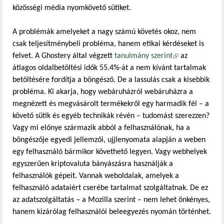
közösségi média nyomkövető sütiket.
A problémák amelyeket a nagy számú követés okoz, nem
csak teljesítménybeli probléma, hanem etikai kérdéseket is
felvet. A Ghostery által végzett
tanulmány szerint
(külső
az
átlagos oldalbetöltési idők 55.4%-át a nem kívánt tartalmak
hivatkozás)
betöltésére fordítja a böngésző. De a lassulás csak a kisebbik
probléma. Ki akarja, hogy webáruházról webáruházra a
megnézett és megvásárolt termékekről egy harmadik fél – a
követő sütik és egyéb technikák révén – tudomást szerezzen?
Vagy mi előnye származik abból a felhasználónak, ha a
böngészője egyedi jellemzői, ujjlenyomata alapján a weben
egy felhasználó bármikor követhető legyen. Vagy webhelyek
egyszerűen kriptovaluta bányászásra használják a
felhasználók gépeit. Vannak weboldalak, amelyek a
felhasználó adataiért cserébe tartalmat szolgáltatnak. De ez
az adatszolgáltatás – a Mozilla szerint – nem lehet önkényes,
hanem kizárólag felhasználói beleegyezés nyomán történhet.