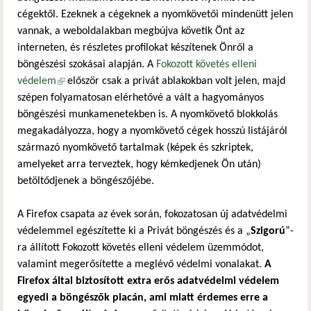
cégektől. Ezeknek a cégeknek a nyomkövetői mindenütt jelen
vannak, a weboldalakban megbújva követik Önt az
interneten, és részletes profilokat készítenek Önről a
böngészési szokásai alapján. A
Fokozott követés elleni
védelem
(külső hivatkozás)
először csak a privát ablakokban volt jelen, majd
szépen folyamatosan elérhetővé a vált a hagyományos
böngészési munkamenetekben is. A nyomkövető blokkolás
megakadályozza, hogy a nyomkövető cégek hosszú listájáról
származó nyomkövető tartalmak (képek és szkriptek,
amelyeket arra terveztek, hogy kémkedjenek Ön után)
betöltődjenek a böngészőjébe.
A Firefox csapata az évek során, fokozatosan új adatvédelmi
védelemmel egészítette ki a Privát böngészés és a „
Szigorú
”-
ra állított Fokozott követés elleni védelem üzemmódot,
valamint megerősítette a meglévő védelmi vonalakat.
A
Firefox által biztosított extra erős adatvédelmi védelem
egyedi a böngészők piacán, ami miatt érdemes erre a