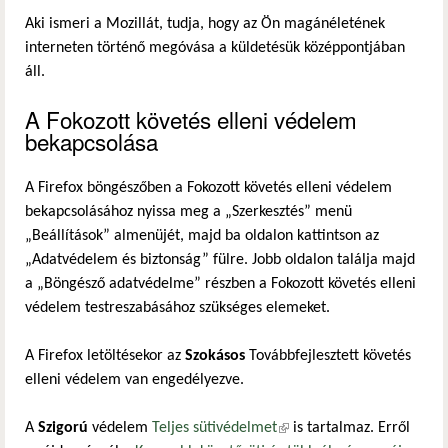
Aki ismeri a Mozillát, tudja, hogy az Ön magánéletének
interneten történő megóvása a küldetésük középpontjában
áll.
A Fokozott követés elleni védelem
bekapcsolása
A Firefox böngészőben a Fokozott követés elleni védelem
bekapcsolásához nyissa meg a „Szerkesztés” menü
„Beállítások” almenüjét, majd ba oldalon kattintson az
„Adatvédelem és biztonság” fülre. Jobb oldalon találja majd
a „Böngésző adatvédelme” részben a Fokozott követés elleni
védelem testreszabásához szükséges elemeket.
A Firefox letöltésekor az
Szokásos
Továbbfejlesztett követés
elleni védelem van engedélyezve.
A
Szigorú
védelem
Teljes sütivédelmet
(külső hivatkozás)
is tartalmaz. Erről