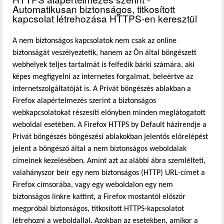
Automatikusan biztonságos, titkosított
kapcsolat létrehozása HTTPS-en keresztül
A nem biztonságos kapcsolatok nem csak az online
biztonságát veszélyeztetik, hanem az Ön által böngészett
webhelyek teljes tartalmát is felfedik bárki számára, aki
képes megfigyelni az internetes forgalmat, beleértve az
internetszolgáltatóját is. A Privát böngészés ablakban a
Firefox alapértelmezés szerint a biztonságos
webkapcsolatokat részesíti előnyben minden meglátogatott
weboldal esetében. A Firefox HTTPS by Default házirendje a
Privát böngészés böngészési ablakokban jelentős előrelépést
jelent a böngésző által a nem biztonságos weboldalak
címeinek kezelésében. Amint azt az alábbi ábra szemlélteti,
valahányszor beír egy nem biztonságos (HTTP) URL-címet a
Firefox címsorába, vagy egy weboldalon egy nem
biztonságos linkre kattint, a Firefox mostantól először
megpróbál biztonságos, titkosított HTTPS-kapcsolatot
létrehozni a weboldallal. Azokban az esetekben, amikor a