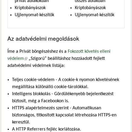
privát ablakokban
összes ablakban
Kriptobányászok
Kriptobányászok
Ujjlenyomat-készítők
Ujjlenyomat-készítők
Az adatvédelmi megoldások
Íme a Privát böngészéshez és a
Fokozott követés elleni
védelem
(külső hivatkozás)
„Szigorú” beállításhoz hozzáadott fejlett
adatvédelmi védelmek listája:
Teljes cookie-védelem - A cookie-k nyomon követésének
megállítása különálló cookie-tárolókkal.
Intelligens blokkolás - Gördülékenyebb bejelentkezést
biztosít, még a Facebookon is.
HTTPS alapértelmezés szerint - Automatikusan
biztonságos, titkosított kapcsolat létrehozása HTTPS-en
keresztül.
A HTTP Referrers fejléc korlátozása.