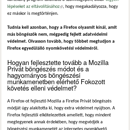
lépéseket az eltávolításához
(külső hivatkozás)
, hogy megakadályozza, hogy
ez máskor is megtörténjen.
Tudnia kell azonban, hogy a Firefox olyasmit kínál, amit
más böngészők nem, mégpedig fejlett adatvédelmi
védelmet. Olvasson tovább, hogy többet megtudjon a
Firefox egyedülálló nyomkövetési védelméről.
Hogyan fejlesztette tovább a Mozilla
Privát böngészés módot és a
hagyományos böngészési
munkamenetben elérhető Fokozott
követés elleni védelmet?
A Firefox-ot fejlesztő Mozilla a Firefox Privát böngészés
módját úgy alakította ki, hogy extra védelmet nyújtson. A
Firefox fejlesztői elkötelezettek amellett, hogy mindent
megtegyenek annak érdekében, hogy megvédjék a
böngészési munkamenetét az internetes nyomkövető