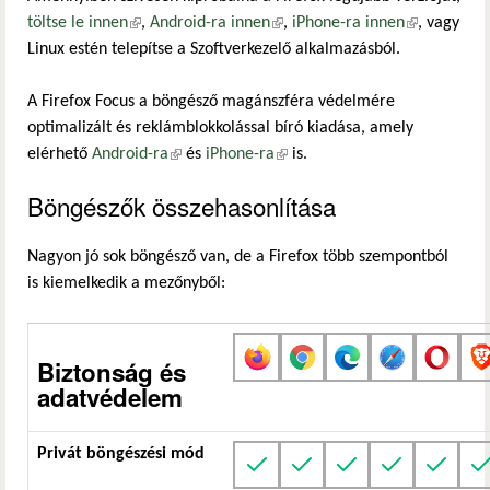
töltse le innen
(külső hivatkozás)
,
Android-ra innen
(külső hivatkozás)
,
iPhone-ra innen
(külső
, vagy
Linux estén telepítse a Szoftverkezelő alkalmazásból.
hivatkozás)
A Firefox Focus a böngésző magánszféra védelmére
optimalizált és reklámblokkolással bíró kiadása, amely
elérhető
Android-ra
(külső hivatkozás)
és
iPhone-ra
(külső hivatkozás)
is.
Böngészők összehasonlítása
Nagyon jó sok böngésző van, de a Firefox több szempontból
is kiemelkedik a mezőnyből:
Biztonság és
adatvédelem
Privát böngészési mód