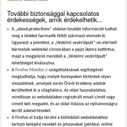
További biztonsággal kapcsolatos
érdekességek, amik érdekelhetik...
A „about:protections” oldalon további információt tudhat
meg a blokkol harmadik féltől származó elemekről.
Ugyanezt a jelentést, a „Védelmi vezérlőpult”-on elérheti
bármelyik weboldal címsorában a pajzs ikonra kattintva,
majd a megjelenő menüből a „Védelmi vezérlőpult”
lehetőséget kiválasztva.
A
Firefox Monitor
(külső hivatkozás)
szolgáltatásának segítségével
megtudhatja, hogy melyik honlapokon történtek olyan
visszaélések, amelyek során Önről érzékeny adatok
kerülhettek ki a világhálóra. Az oldal használatához,
mindössze az weboldalakon regisztrált email címét vagy
címeit kell megadni, és az oldal listázza az nyilvánosságra
került adatsértéseket.
A Firefox el tudja tárolni a különböző weboldalakhoz
tartozó belépési neveket és jelszavakat (például: online