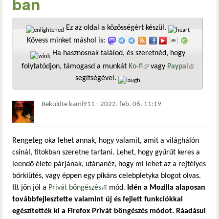
ban
Ez az oldal a közösségért készül.
Kövess minket máshol is:
Ha hasznosnak találod, és szeretnéd, hogy
folytatódjon, támogasd a munkát
Ko-fi
(külső hivatkozás)
vagy
Paypal
(külső
segítségével.
hivatkozá
Beküldte
kami911
-
2022. feb. 06. 11:19
Rengeteg oka lehet annak, hogy valamit, amit a világhálón
csinál, titokban szeretne tartani. Lehet, hogy gyűrűt keres a
leendő élete párjának, utánanéz, hogy mi lehet az a rejtélyes
bőrkiütés, vagy éppen egy pikáns celebpletyka blogot olvas.
Itt jön jól a
Privát böngészés
(külső hivatkozás)
mód.
Idén a Mozilla alaposan
továbbfejlesztette valamint új és fejlett funkciókkal
egészítették ki a Firefox Privát böngészés módot. Ráadásul