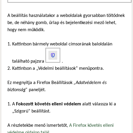
A beállítás használatakor a weboldalak gyorsabban töltődnek
be, de néhány gomb, űrlap és bejelentkezési mező lehet,
hogy nem működik.
Kattintson bármely weboldal címsorának baloldalán
található pajzsra
.
Kattintson a „Védelmi beállítások” menüpontra.
Ez megnyitja a Firefox Beállítások
„Adatvédelem és
biztonság”
paneljét.
A
Fokozott követés elleni védelem
alatt válassza ki a
„Szigorú” beállítást.
A részletekbe menő ismertetőt,
A Firefox követés elleni
védelme oldalon talál
.