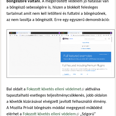
böngészőre váltani.
A megerősített védelem jó hatással van
a böngésző sebességére is, hiszen a blokkolt felesleges
tartalmat amit nem kell letölteni és futtatni a böngészőnek,
az nem lassítja a böngészőt. Erre egy egyszerű demonstráció:
Bal oldalt a
Fokozott követés elleni védelmet
(külső hivatkozás)
aktiválva
tapasztalható esetleges teljesítménycsökkenés, jobb oldalon
a követők kizárásával elvégzett javított felhasználói élmény.
A Mozilla Privát böngészés móddal megegyező működést
elérhet a
Fokozott követés elleni védelem
(külső hivatkozás)
„Szigorú”