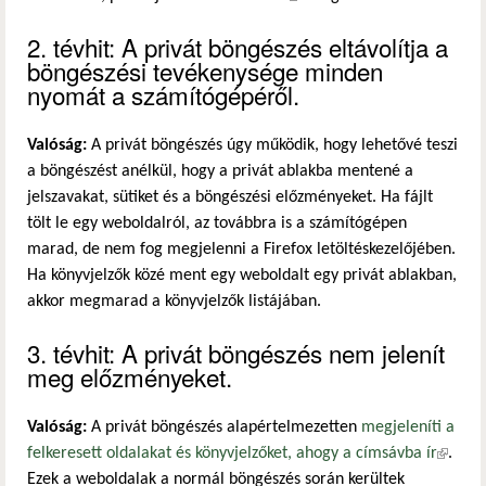
2. tévhit: A privát böngészés eltávolítja a
böngészési tevékenysége minden
nyomát a számítógépéről.
Valóság:
A privát böngészés úgy működik, hogy lehetővé teszi
a böngészést anélkül, hogy a privát ablakba mentené a
jelszavakat, sütiket és a böngészési előzményeket. Ha fájlt
tölt le egy weboldalról, az továbbra is a számítógépen
marad, de nem fog megjelenni a Firefox letöltéskezelőjében.
Ha könyvjelzők közé ment egy weboldalt egy privát ablakban,
akkor megmarad a könyvjelzők listájában.
3. tévhit: A privát böngészés nem jelenít
meg előzményeket.
Valóság:
A privát böngészés alapértelmezetten
megjeleníti a
felkeresett oldalakat és könyvjelzőket, ahogy a címsávba ír
(külső
.
Ezek a weboldalak a normál böngészés során kerültek
hivatko