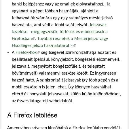
banki belépéshez vagy az emailek elolvasásához). Ha
ugyanazt a gépet többen használják, ajánlott a
felhasználók számára egy-egy személyes mesterjelszó
használata, ami védi a többi saját jelszót.
Jelszavak
kezelése - megjegyzésük, törlésük és módosításuk a
Firefoxban
(külső hivatkozás)
.
További részletek a Mesterjelszó vagy
Elsődleges jelszó használatáról >
(külső hivatkozás)
A
Firefox-fiók
(külső hivatkozás)
segítségével szinkronizálhatja adatait és
beállításait (például: könyvjelzőit, böngészési előzményeit,
jelszavait, megnyitott böngészőfüleit, és telepített
bővítményeit) valamennyi eszköze között. Ez ingyenesen
használható. A szinkronizált jelszavak így több gépén és a
mobil eszközein is jelen lehet. Így könnyen használhat
eltérő és bonyolult jelszavakat, külön-külön különbözőeket,
az összes látogatott weboldalnál.
A Firefox letöltése
Amennyiben szívesen kipróbálná a Firefox legújabb verzióját,