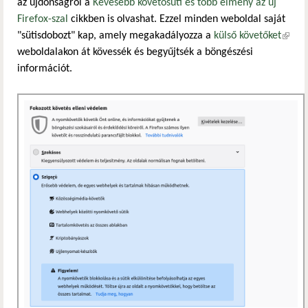
az újdonságról a
Kevesebb követősüti és több élmény az új
Firefox-szal
cikkben is olvashat. Ezzel minden weboldal saját
"sütisdobozt" kap, amely megakadályozza a
külső követőket
(külső
weboldalakon át kövessék és begyűjtsék a böngészési
hivatk
információt.