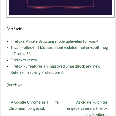
Források:
Firefox’s Private Browsing mode upleveled for you
(külső
Továbbfejlesztett követés elleni védelemmel érkezett meg
hivatkozás)
a Firefox 63
Firefox tavaszra
Firefox 93 features an improved SmartBlock and new
Referrer Tracking Protections
(külső hivatkozás)
(
forrás
(külső hivatkozás)
)
‹ A Google Chrome és a
fe
Az oldalelkülönítés
Chromium böngészők
l
engedélyezése a Firefox
böngészőben ›