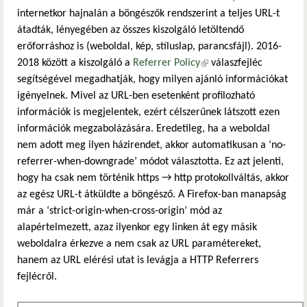
internetkor hajnalán a böngészők rendszerint a teljes URL-t
átadták, lényegében az összes kiszolgáló letöltendő
erőforráshoz is (weboldal, kép, stíluslap, parancsfájl). 2016-
2018 között a kiszolgáló a
Referrer Policy
(külső hivatkozás)
válaszfejléc
segítségével megadhatják, hogy milyen ajánló információkat
igényelnek. Mivel az URL-ben esetenként profilozható
információk is megjelentek, ezért célszerűnek látszott ezen
információk megzabolázására. Eredetileg, ha a weboldal
nem adott meg ilyen házirendet, akkor automatikusan a ‘no-
referrer-when-downgrade’ módot választotta. Ez azt jelenti,
hogy ha csak nem történik https → http protokollváltás, akkor
az egész URL-t átküldte a böngésző. A Firefox-ban manapság
már a ‘strict-origin-when-cross-origin’ mód az
alapértelmezett, azaz ilyenkor egy linken át egy másik
weboldalra érkezve a nem csak az URL paramétereket,
hanem az URL elérési utat is levágja a HTTP Referrers
fejlécről.