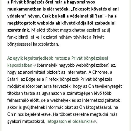
a Privát böngészés őrei már a hagyományos
munkamenetben is elérhetőek, „Fokozott követés elleni
védelem” néven. Csak be kell a védelmet állítani
–
ha a
meglátogatott weboldalak követőkódjaitól szabadulni
szeretnénk.
Mielőtt többet megtudhatna ezekről az új
funkciókról, el kell oszlatni néhány tévhitet a Privát
böngészéssel kapcsolatban.
Az egyik legelterjedtebb mítosz a Privát böngészéssel
kapcsolatban
(külső hivatkozás)
(bármelyik nagyobb webböngészőben) az,
hogy az anonimitást biztosít az interneten. A Chrome, a
Safari, az Edge és a Firefox böngészők Privát böngészés
módját elsősorban arra tervezték, hogy az Ön tevékenységét
titokban tartsa az ugyanazon a számítógépen lévő többi
felhasználó előtt, de a webhelyek és az internetszolgáltatók
akkor is gyűjthetnek információkat az Ön látogatásáról, ha
Ön nincs bejelentkezve. Ha többet szeretne megtudni más
gyakori mítoszokról,
látogasson el oldalunkra
(külső hivatkozás)
.