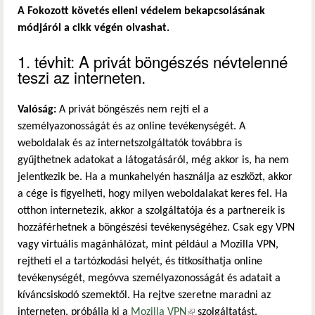
A Fokozott követés elleni védelem bekapcsolásának
módjáról a cikk végén olvashat.
1. tévhit: A privát böngészés névtelenné
teszi az interneten.
Valóság:
A privát böngészés nem rejti el a
személyazonosságát és az online tevékenységét. A
weboldalak és az internetszolgáltatók továbbra is
gyűjthetnek adatokat a látogatásáról, még akkor is, ha nem
jelentkezik be. Ha a munkahelyén használja az eszközt, akkor
a cége is figyelheti, hogy milyen weboldalakat keres fel. Ha
otthon internetezik, akkor a szolgáltatója és a partnereik is
hozzáférhetnek a böngészési tevékenységéhez. Csak egy VPN
vagy virtuális magánhálózat, mint például a Mozilla VPN,
rejtheti el a tartózkodási helyét, és titkosíthatja online
tevékenységét, megóvva személyazonosságát és adatait a
kíváncsiskodó szemektől. Ha rejtve szeretne maradni az
interneten, próbálja ki a
Mozilla VPN
(külső hivatkozás)
szolgáltatást.