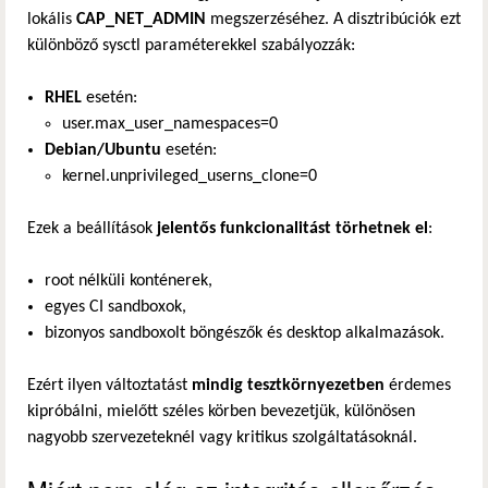
lokális
CAP_NET_ADMIN
megszerzéséhez. A disztribúciók ezt
különböző sysctl paraméterekkel szabályozzák:
RHEL
esetén:
user.max_user_namespaces=0
Debian/Ubuntu
esetén:
kernel.unprivileged_userns_clone=0
Ezek a beállítások
jelentős funkcionalitást törhetnek el
:
root nélküli konténerek,
egyes CI sandboxok,
bizonyos sandboxolt böngészők és desktop alkalmazások.
Ezért ilyen változtatást
mindig tesztkörnyezetben
érdemes
kipróbálni, mielőtt széles körben bevezetjük, különösen
nagyobb szervezeteknél vagy kritikus szolgáltatásoknál.