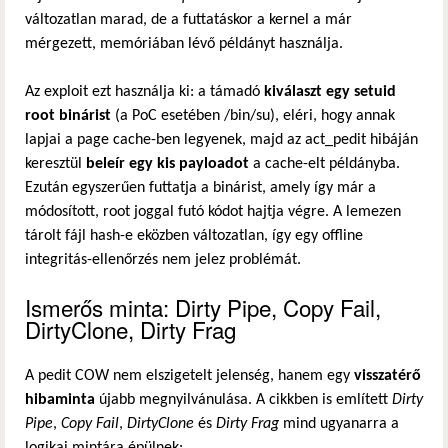
változatlan marad, de a futtatáskor a kernel a már
mérgezett, memóriában lévő példányt használja.
Az exploit ezt használja ki: a támadó
kiválaszt egy setuid
root binárist
(a PoC esetében /bin/su), eléri, hogy annak
lapjai a page cache-ben legyenek, majd az act_pedit hibáján
keresztül
beleír egy kis payloadot
a cache-elt példányba.
Ezután egyszerűen futtatja a binárist, amely így már a
módosított, root joggal futó kódot hajtja végre. A lemezen
tárolt fájl hash-e eközben változatlan, így egy offline
integritás-ellenőrzés nem jelez problémát.
Ismerős minta: Dirty Pipe, Copy Fail,
DirtyClone, Dirty Frag
A pedit COW nem elszigetelt jelenség, hanem egy
visszatérő
hibaminta
újabb megnyilvánulása. A cikkben is említett
Dirty
Pipe
,
Copy Fail
,
DirtyClone
és
Dirty Frag
mind ugyanarra a
logikai mintára épülnek: