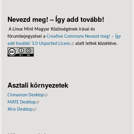
Nevezd meg! – Így add tovább!
A Linux Mint Magyar Közösségének írásai és
fórumbejegyzései a
Creative Commons Nevezd meg! – Így
add tovább! 3.0 Unported Licenc
(külső hivatkozás)
alatt lettek közzétéve.
Asztali környezetek
Cinnamon Desktop
(külső hivatkozás)
MATE Desktop
(külső hivatkozás)
Xfce Desktop
(külső hivatkozás)