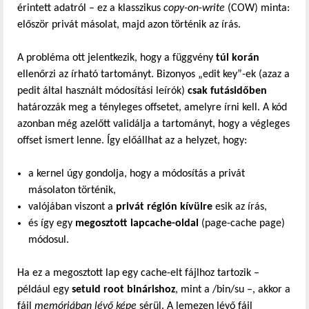
érintett adatról – ez a klasszikus
copy-on-write
(COW) minta:
először privát másolat, majd azon történik az írás.
A probléma ott jelentkezik, hogy a függvény
túl korán
ellenőrzi az írható tartományt. Bizonyos „edit key”-ek (azaz a
pedit által használt módosítási leírók)
csak futásidőben
határozzák meg a tényleges offsetet, amelyre írni kell. A kód
azonban még azelőtt validálja a tartományt, hogy a végleges
offset ismert lenne. Így előállhat az a helyzet, hogy:
a kernel úgy gondolja, hogy a módosítás a privát
másolaton történik,
valójában viszont a
privát régión kívülre
esik az írás,
és így egy
megosztott lapcache-oldal
(page-cache page)
módosul.
Ha ez a megosztott lap egy cache-elt fájlhoz tartozik –
például egy
setuid root binárishoz
, mint a /bin/su –, akkor a
fájl
memóriában lévő képe
sérül. A lemezen lévő fájl