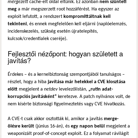
mérgezett
cache-elt oldal eltűnik. Ez azonban
nem szünteti
meg
a már megszerzett root hozzáférést. Ha egyszer az
exploit lefutott, a rendszert
kompromittáltnak kell
tekinteni
, és ennek megfelelően kell eljárni (naplóelemzés,
incidenskezelés, szükség esetén újratelepítés,
kulcsok/credentialek cseréje).
Fejlesztői nézőpont: hogyan született a
javítás?
Érdekes – és a kernelbiztonság szempontjából tanulságos –
részlet, hogy a hiba
javítása már hetekkel a CVE kiosztása
előtt
megjelent a
netdev
levelezőlistán,
„rutin adat-
korrupciós javításként”
keretezve. A patch nyilvános volt, de
nem kísérte biztonsági figyelmeztetés vagy CVE hivatkozás.
A CVE-t csak akkor osztották ki, amikor a javítás
merge-
ölésre került
(június 16-án), és
egy napon belül
megjelent a
weaponizált proof-of-concept exploit. Ez a folyamat rávilágít