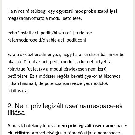
Ha nincs rá szükség, egy egyszerű
modprobe szabállyal
megakadályozható a modul betöltése:
echo 'install act_pedit /bin/true' | sudo tee
/etc/modprobe.d/disable-act_pedit.conf
Ez a trükk azt eredményezi, hogy ha a rendszer bármikor be
akarná tölteni az act_pedit modult, a kernel helyett a
/bin/true fut le, így a modul ténylegesen nem kerül
betöltésre. Ez a módszer régóta bevett gyakorlat bizonyos,
ritkán használt, de potenciálisan veszélyes modulok
letiltására.
2. Nem privilegizált user namespace-ek
tiltása
A másik hatékony lépés a
nem privilegizált user namespace-
ek letiltása
, amivel elvágjuk a támadó útját a namespace-