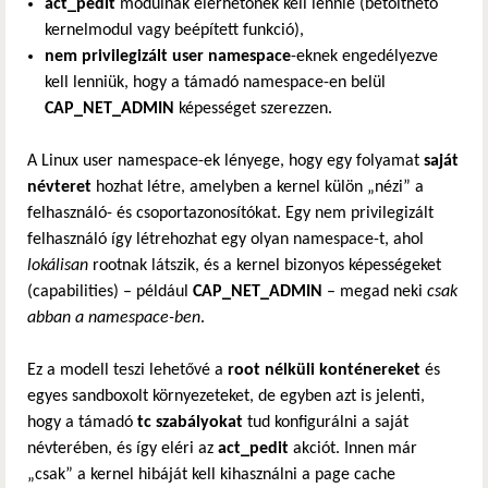
act_pedit
modulnak elérhetőnek kell lennie (betölthető
kernelmodul vagy beépített funkció),
nem privilegizált user namespace
-eknek engedélyezve
kell lenniük, hogy a támadó namespace-en belül
CAP_NET_ADMIN
képességet szerezzen.
A Linux user namespace-ek lényege, hogy egy folyamat
saját
névteret
hozhat létre, amelyben a kernel külön „nézi” a
felhasználó- és csoportazonosítókat. Egy nem privilegizált
felhasználó így létrehozhat egy olyan namespace-t, ahol
lokálisan
rootnak látszik, és a kernel bizonyos képességeket
(capabilities) – például
CAP_NET_ADMIN
– megad neki
csak
abban a namespace-ben
.
Ez a modell teszi lehetővé a
root nélküli konténereket
és
egyes sandboxolt környezeteket, de egyben azt is jelenti,
hogy a támadó
tc szabályokat
tud konfigurálni a saját
névterében, és így eléri az
act_pedit
akciót. Innen már
„csak” a kernel hibáját kell kihasználni a page cache