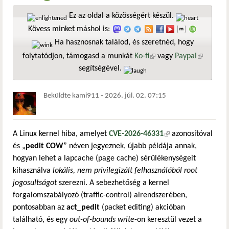
Ez az oldal a közösségért készül.
Kövess minket máshol is:
Ha hasznosnak találod, és szeretnéd, hogy
folytatódjon, támogasd a munkát
Ko-fi
(külső hivatkozás)
vagy
Paypal
(külső
segítségével.
hivatkozá
Beküldte
kami911
-
2026. júl. 02. 07:15
A Linux kernel hiba, amelyet
CVE-2026-46331
(külső hivatkozás)
azonosítóval
és „
pedit COW
” néven jegyeznek, újabb példája annak,
hogyan lehet a lapcache (page cache) sérülékenységeit
kihasználva
lokális, nem privilegizált felhasználóból root
jogosultságot
szerezni. A sebezhetőség a kernel
forgalomszabályozó (traffic-control) alrendszerében,
pontosabban az
act_pedit
(packet editing) akcióban
található, és egy
out-of-bounds write
-on keresztül vezet a