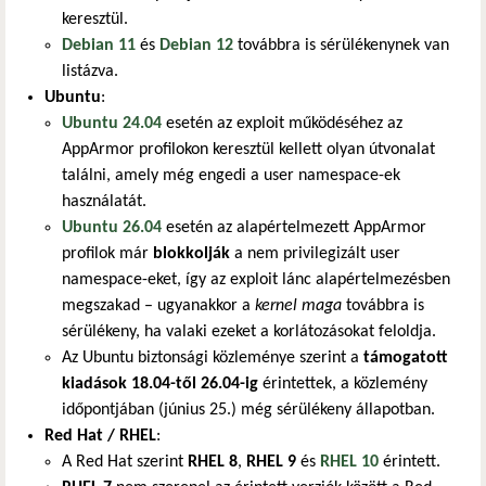
keresztül.
Debian 11
és
Debian 12
továbbra is sérülékenynek van
listázva.
Ubuntu
:
Ubuntu 24.04
esetén az exploit működéséhez az
AppArmor profilokon keresztül kellett olyan útvonalat
találni, amely még engedi a user namespace-ek
használatát.
Ubuntu 26.04
esetén az alapértelmezett AppArmor
profilok már
blokkolják
a nem privilegizált user
namespace-eket, így az exploit lánc alapértelmezésben
megszakad – ugyanakkor a
kernel maga
továbbra is
sérülékeny, ha valaki ezeket a korlátozásokat feloldja.
Az Ubuntu biztonsági közleménye szerint a
támogatott
kiadások 18.04-től 26.04-ig
érintettek, a közlemény
időpontjában (június 25.) még sérülékeny állapotban.
Red Hat / RHEL
:
A Red Hat szerint
RHEL 8
,
RHEL 9
és
RHEL 10
érintett.