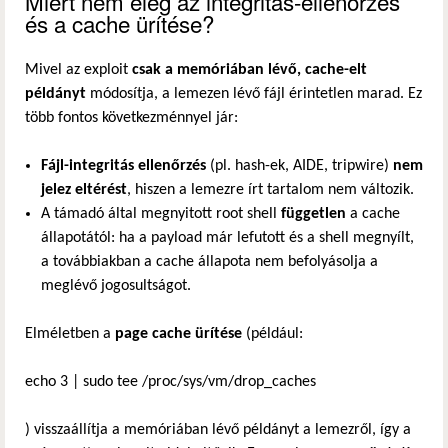
Miért nem elég az integritás-ellenőrzés
és a cache ürítése?
Mivel az exploit
csak a memóriában lévő, cache-elt
példányt
módosítja, a lemezen lévő fájl érintetlen marad. Ez
több fontos következménnyel jár:
Fájl-integritás ellenőrzés
(pl. hash-ek, AIDE, tripwire)
nem
jelez eltérést
, hiszen a lemezre írt tartalom nem változik.
A támadó által megnyitott root shell
független
a cache
állapotától: ha a payload már lefutott és a shell megnyílt,
a továbbiakban a cache állapota nem befolyásolja a
meglévő jogosultságot.
Elméletben a
page cache ürítése
(például:
echo 3 | sudo tee /proc/sys/vm/drop_caches
) visszaállítja a memóriában lévő példányt a lemezről, így a