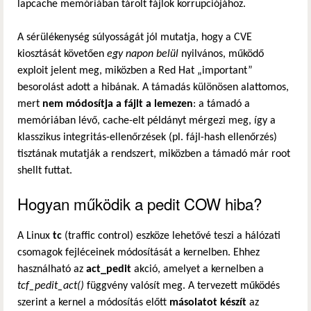
lapcache memóriában tárolt fájlok korrupciójához.
A sérülékenység súlyosságát jól mutatja, hogy a CVE
kiosztását követően
egy napon belül
nyilvános, működő
exploit jelent meg, miközben a Red Hat „important”
besorolást adott a hibának. A támadás különösen alattomos,
mert
nem módosítja a fájlt a lemezen
: a támadó a
memóriában lévő, cache-elt példányt mérgezi meg, így a
klasszikus integritás-ellenőrzések (pl. fájl-hash ellenőrzés)
tisztának mutatják a rendszert, miközben a támadó már root
shellt futtat.
Hogyan működik a pedit COW hiba?
A Linux
tc
(traffic control) eszköze lehetővé teszi a hálózati
csomagok fejléceinek módosítását a kernelben. Ehhez
használható az
act_pedit
akció, amelyet a kernelben a
tcf_pedit_act()
függvény valósít meg. A tervezett működés
szerint a kernel a módosítás előtt
másolatot készít
az