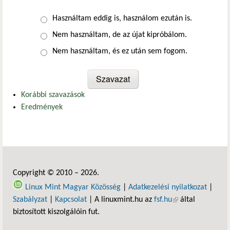
Választások
Használtam eddig is, használom ezután is.
Nem használtam, de az újat kipróbálom.
Nem használtam, és ez után sem fogom.
Korábbi szavazások
Eredmények
Copyright © 2010 – 2026.
Linux Mint Magyar Közösség
|
Adatkezelési nyilatkozat
|
Szabályzat
|
Kapcsolat
| A linuxmint.hu az
fsf.hu
(külső hivatkozás)
által
biztosított kiszolgálóin fut.