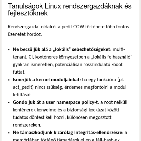
Tanulságok Linux rendszergazdáknak és
fejlesztőknek
Rendszergazdai oldalról a pedit COW története több fontos
üzenetet hordoz:
Ne becsüljük alá a „lokális” sebezhetőségeket
: multi-
tenant, CI, konténeres környezetben a „lokális felhasználó”
gyakran ismeretlen, potenciálisan rosszindulatú kódot
futtat.
Ismerjük a kernel moduljainkat
: ha egy funkcióra (pl.
act_pedit) nincs szükség, érdemes megfontolni a modul
letiltását.
Gondoljuk át a user namespace policy-t
: a root nélküli
konténerek kényelme és a biztonsági kockázat között
tudatos döntést kell hozni, különösen megosztott
rendszereken.
Ne támaszkodjunk kizárólag integritás-ellenőrzésre
: a
memóriában történő támadások ellen a fájl-hash-ek