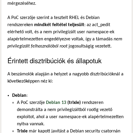
mérgezéséhez.
A PoC szerzője szerint a tesztelt RHEL és Debian
rendszereken
mindkét feltétel teljesült
: az act_pedit
elérhető volt, és a nem privilegizált user namespace-ek
alapértelmezetten engedélyezve voltak, így a támadás
nem
privilegizált felhasználóból root
jogosultságig vezetett.
Érintett disztribúciók és állapotuk
A beszámolók alapján a helyzet a nagyobb disztribúcióknál a
következőképpen néz ki:
Debian
:
A PoC szerzője
Debian 13
(trixie)
rendszeren
demonstrálta a nem privilegizáltból rootig vezető
exploitot, ahol a user namespace-ek alapértelmezetten
nyitva vannak.
Trixie
már kapott javítást a Debian security csatornán