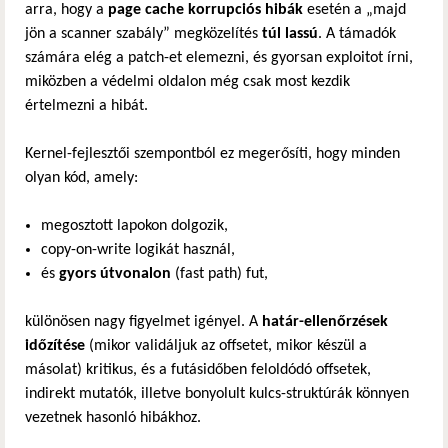
arra, hogy a
page cache korrupciós hibák
esetén a „majd
jön a scanner szabály” megközelítés
túl lassú
. A támadók
számára elég a patch-et elemezni, és gyorsan exploitot írni,
miközben a védelmi oldalon még csak most kezdik
értelmezni a hibát.
Kernel-fejlesztői szempontból ez megerősíti, hogy minden
olyan kód, amely:
megosztott lapokon dolgozik,
copy-on-write logikát használ,
és
gyors útvonalon
(fast path) fut,
különösen nagy figyelmet igényel. A
határ-ellenőrzések
időzítése
(mikor validáljuk az offsetet, mikor készül a
másolat) kritikus, és a futásidőben feloldódó offsetek,
indirekt mutatók, illetve bonyolult kulcs-struktúrák könnyen
vezetnek hasonló hibákhoz.