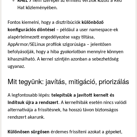
RHEL 7
nem szerepel az érintett verziók között a Red
Hat közleményében.
Fontos kiemelni, hogy a disztribúciók
különböző
konfigurációs döntései
– például a user namespace-ek
alapértelmezett engedélyezése vagy tiltása,
AppArmor/SELinux profilok szigorúsága – jelentősen
befolyásolják, hogy a hiba
gyakorlatban
mennyire könnyen
kihasználható. A kernel szintjén azonban a sebezhetőség
ugyanaz.
Mit tegyünk: javítás, mitigáció, priorizálás
A legfontosabb lépés:
telepítsük a javított kernelt és
indítsuk újra a rendszert
. A kernelhibák esetén nincs valódi
alternatívája a frissítésnek, ha hosszú távon biztonságos
rendszert akarunk.
Különösen sürgősen
érdemes frissíteni azokat a gépeket,