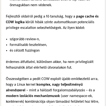
önmagukban nem védenek.
Fejlesztői oldalról pedig a fő tanulság, hogy a
page cache és
COW logika
körüli hibák
szinte automatikusan
potenciális
privilege escalation sebezhetőségek. Az ilyen kódot:
szigorúbb review-n,
formálisabb tesztelésen,
és célzott fuzzingon
érdemes átfuttatni, különösen akkor, ha nem privilegizált
felhasználók által elérhető útvonalakon fut.
Összességében a pedit COW exploit újabb emlékeztető arra,
hogy a Linux kernel
komplex, nagy teljesítményű
alrendszerei
– mint a hálózati forgalomszabályozás – és a
modern izolációs mechanizmusok
(user namespace-ek,
konténerek) kombinációja olyan támadási felületet hoz létre,