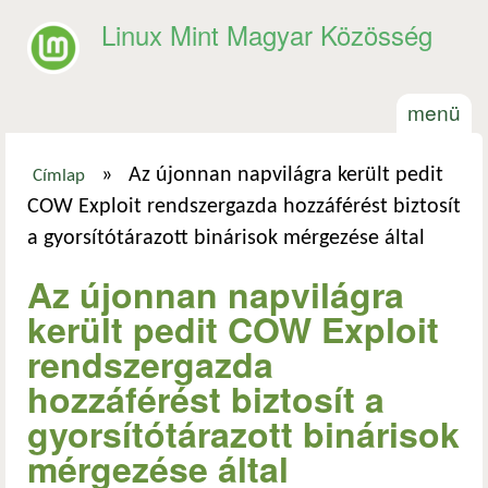
Ugrás a tartalomra
Linux Mint Magyar Közösség
menü
»
Az újonnan napvilágra került pedit
Címlap
Jelenlegi hely
COW Exploit rendszergazda hozzáférést biztosít
a gyorsítótárazott binárisok mérgezése által
Az újonnan napvilágra
került pedit COW Exploit
rendszergazda
hozzáférést biztosít a
gyorsítótárazott binárisok
mérgezése által