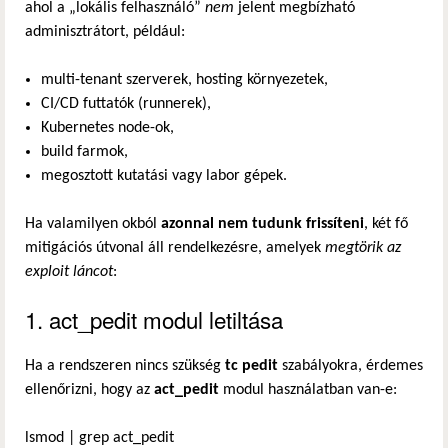
ahol a „lokális felhasználó”
nem
jelent megbízható
adminisztrátort, például:
multi-tenant szerverek, hosting környezetek,
CI/CD futtatók (runnerek),
Kubernetes node-ok,
build farmok,
megosztott kutatási vagy labor gépek.
Ha valamilyen okból
azonnal nem tudunk frissíteni
, két fő
mitigációs útvonal áll rendelkezésre, amelyek
megtörik az
exploit láncot
:
1. act_pedit modul letiltása
Ha a rendszeren nincs szükség
tc pedit
szabályokra, érdemes
ellenőrizni, hogy az
act_pedit
modul használatban van-e:
lsmod | grep act_pedit