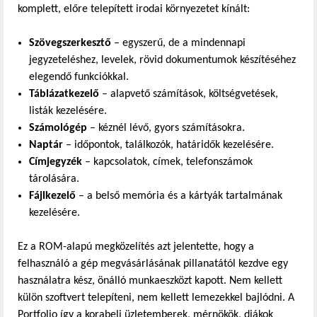
komplett, előre telepített irodai környezetet kínált:
Szövegszerkesztő
– egyszerű, de a mindennapi
jegyzeteléshez, levelek, rövid dokumentumok készítéséhez
elegendő funkciókkal.
Táblázatkezelő
– alapvető számítások, költségvetések,
listák kezelésére.
Számológép
– kéznél lévő, gyors számításokra.
Naptár
– időpontok, találkozók, határidők kezelésére.
Címjegyzék
– kapcsolatok, címek, telefonszámok
tárolására.
Fájlkezelő
– a belső memória és a kártyák tartalmának
kezelésére.
Ez a ROM-alapú megközelítés azt jelentette, hogy a
felhasználó a gép megvásárlásának pillanatától kezdve egy
használatra kész, önálló munkaeszközt kapott. Nem kellett
külön szoftvert telepíteni, nem kellett lemezekkel bajlódni. A
Portfolio így a korabeli üzletemberek, mérnökök, diákok