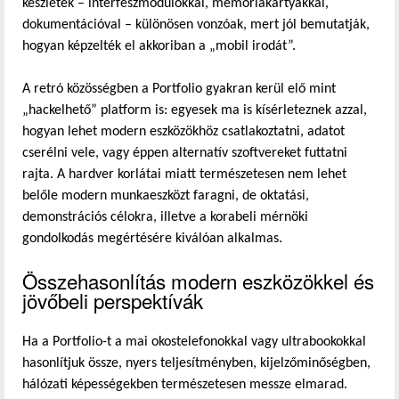
készletek – interfészmodulokkal, memóriakártyákkal,
dokumentációval – különösen vonzóak, mert jól bemutatják,
hogyan képzelték el akkoriban a „mobil irodát”.
A retró közösségben a Portfolio gyakran kerül elő mint
„hackelhető” platform is: egyesek ma is kísérleteznek azzal,
hogyan lehet modern eszközökhöz csatlakoztatni, adatot
cserélni vele, vagy éppen alternatív szoftvereket futtatni
rajta. A hardver korlátai miatt természetesen nem lehet
belőle modern munkaeszközt faragni, de oktatási,
demonstrációs célokra, illetve a korabeli mérnöki
gondolkodás megértésére kiválóan alkalmas.
Összehasonlítás modern eszközökkel és
jövőbeli perspektívák
Ha a Portfolio-t a mai okostelefonokkal vagy ultrabookokkal
hasonlítjuk össze, nyers teljesítményben, kijelzőminőségben,
hálózati képességekben természetesen messze elmarad.