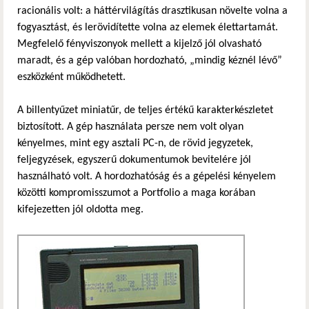
racionális volt: a háttérvilágítás drasztikusan növelte volna a
fogyasztást, és lerövidítette volna az elemek élettartamát.
Megfelelő fényviszonyok mellett a kijelző jól olvasható
maradt, és a gép valóban hordozható, „mindig kéznél lévő”
eszközként működhetett.
A billentyűzet miniatűr, de teljes értékű karakterkészletet
biztosított. A gép használata persze nem volt olyan
kényelmes, mint egy asztali PC-n, de rövid jegyzetek,
feljegyzések, egyszerű dokumentumok bevitelére jól
használható volt. A hordozhatóság és a gépelési kényelem
közötti kompromisszumot a Portfolio a maga korában
kifejezetten jól oldotta meg.