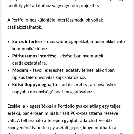
adott ügyfél adataihoz vagy egy futó projekthez.
A Portfolio-hoz különféle interfészmodulok voltak
csatlakoztathatók:
Soros interfész
– más számítógépekkel, modemekkel való
kommunikációhoz.
Párhuzamos interfész
– elsősorban nyomtatók
csatlakoztatására.
Modem
– távoli eléréshez, adatátvitelhez, akkoriban
tipikus telefonvonalas kapcsolatokhoz.
Külső floppymeghajtó
– adatcseréhez, archiváláshoz,
nagyobb mennyiségű adat mozgatásához.
Ezekkel a kiegészítőkkel a Portfolio gyakorlatilag egy teljes
értékű, bár erősen miniatürizált PC-ökoszisztéma részévé
vált. A felhasználó a terepen gyűjtött adatokat később
könnyedén átvihette egy asztali gépre, kinyomtathatta a