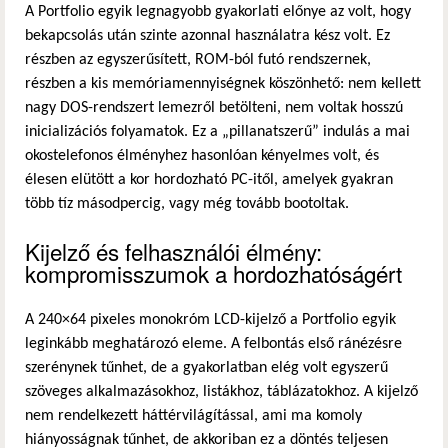
A Portfolio egyik legnagyobb gyakorlati előnye az volt, hogy
bekapcsolás után szinte azonnal használatra kész volt. Ez
részben az egyszerűsített, ROM-ból futó rendszernek,
részben a kis memóriamennyiségnek köszönhető: nem kellett
nagy DOS-rendszert lemezről betölteni, nem voltak hosszú
inicializációs folyamatok. Ez a „pillanatszerű” indulás a mai
okostelefonos élményhez hasonlóan kényelmes volt, és
élesen elütött a kor hordozható PC-itől, amelyek gyakran
több tíz másodpercig, vagy még tovább bootoltak.
Kijelző és felhasználói élmény:
kompromisszumok a hordozhatóságért
A 240×64 pixeles monokróm LCD-kijelző a Portfolio egyik
leginkább meghatározó eleme. A felbontás első ránézésre
szerénynek tűnhet, de a gyakorlatban elég volt egyszerű
szöveges alkalmazásokhoz, listákhoz, táblázatokhoz. A kijelző
nem rendelkezett háttérvilágítással, ami ma komoly
hiányosságnak tűnhet, de akkoriban ez a döntés teljesen