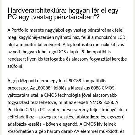
Hardverarchitektúra: hogyan fér el egy
PC egy „vastag pénztárcában”?
A Portfolio mérete nagyjából egy vastag pénztárcának felel
meg: kagylóhéj-szerűen nyitható ház, felül a monokróm LCD,
alul a miniatűr billentyűzet. A legfontosabb mérnöki kihívás
az volt, hogyan lehet egy DOS-alapú, PC-kompatibilis
rendszert ilyen kis térfogatba és alacsony fogyasztási keretbe
zsúfolni.
A gép központi eleme egy Intel 80C88-kompatibilis
processzor. Az „80C88” jelölés a klasszikus 8088 CMOS-
változatára utal: a CMOS technológia jóval alacsonyabb
fogyasztást tesz lehetővé, mint az eredeti NMOS 8088. A
Portfolio CPU-ja PC-szinten nézve szerény teljesítményű, de a
célfeladathoz – szövegszerkesztés, táblázatkezelés, egyszerű
adatbázis-kezelés – bőven elegendő. A CMOS kivitelnek
köszönhetően a gép három darab AA elemmel működött, és