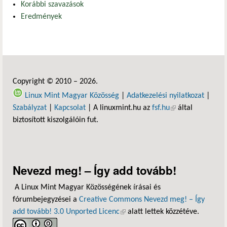
Korábbi szavazások
Eredmények
Copyright © 2010 – 2026.
Linux Mint Magyar Közösség
|
Adatkezelési nyilatkozat
|
Szabályzat
|
Kapcsolat
| A linuxmint.hu az
fsf.hu
(külső hivatkozás)
által
biztosított kiszolgálóin fut.
Nevezd meg! – Így add tovább!
A Linux Mint Magyar Közösségének írásai és
fórumbejegyzései a
Creative Commons Nevezd meg! – Így
add tovább! 3.0 Unported Licenc
(külső hivatkozás)
alatt lettek közzétéve.