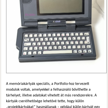
A memóriakártyák speciális, a Portfolio-hoz tervezett
modulok voltak, amelyekkel a felhasználó bővíthette a
tárhelyet, illetve adatokat vihetett át más rendszerekre. A
kártyák cserélhetősége lehetővé tette, hogy külön
„projektkártyákat” használjanak – például külön kártyát egy