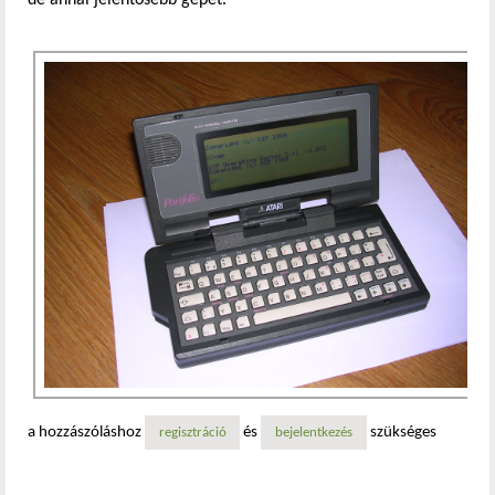
de annál jelentősebb gépet.
a hozzászóláshoz
és
szükséges
regisztráció
bejelentkezés