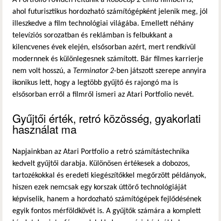
A Portfolio röviden feltűnik a
RoboCop 2
című filmben is,
ahol futurisztikus hordozható számítógépként jelenik meg, jól
illeszkedve a film technológiai világába. Emellett néhány
televíziós sorozatban és reklámban is felbukkant a
kilencvenes évek elején, elsősorban azért, mert rendkívül
modernnek és különlegesnek számított. Bár filmes karrierje
nem volt hosszú, a
Terminator 2
-ben játszott szerepe annyira
ikonikus lett, hogy a legtöbb gyűjtő és rajongó ma is
elsősorban erről a filmről ismeri az Atari Portfolio nevét.
Gyűjtői érték, retró közösség, gyakorlati
használat ma
Napjainkban az Atari Portfolio a retró számítástechnika
kedvelt gyűjtői darabja. Különösen értékesek a dobozos,
tartozékokkal és eredeti kiegészítőkkel megőrzött példányok,
hiszen ezek nemcsak egy korszak úttörő technológiáját
képviselik, hanem a hordozható számítógépek fejlődésének
egyik fontos mérföldkövét is. A gyűjtők számára a komplett