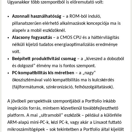
Ugyanakkor több szempontból is előremutató volt:
Azonnali használhatóság
– a ROM-ból induló,
pillanatszerűen elérhető alkalmazások koncepciója ma is
alapelv a mobil eszközöknél.
Alacsony fogyasztás
– a CMOS CPU és a háttérvilágítás
nélküli kijelző tudatos energiaoptimalizálás eredménye
volt.
Beépített produktivitási csomag
– a „kiveszed a dobozból
és dolgozol” élmény ma is fontos szempont.
PC-kompatibilitás kis méretben
– a „nagy”
ökoszisztémával való kompatibilitás ma is kulcskérdés
(fájlformátumok, szinkronizáció, felhőszolgáltatások).
A jövőbeli perspektívák szempontjából a Portfolio inkább
inspirációs forrás, mintsem közvetlenül továbbfejleszthető
platform. A mai „ultramobil” eszközök – például a különféle
ARM-alapú mini-PC-k, kézi PC-k, vagy akár a Linuxot futtató
mikroszámítógépek – sok tekintetben a Portfolio által kijelölt