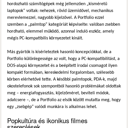
hordozható számítógépek még jellemzően „kisméretű
laptopok” voltak: nehezek, rövid üzemidővel, mechanikus
merevlemezzel, nagyobb kijelzővel. A Portfolio ezzel
szemben a „palmtop” kategóriát képviselte: valóban zsebben
hordható, elemmel működő, azonnal induló eszköz, amely
mégis PC-kompatibilis környezetet kínált.
Más gyártók is kísérleteztek hasonló koncepciókkal, de a
Portfolio különlegessége az volt, hogy a PC-kompatibilitást, a
DOS-alapú környezetet és a beépített irodai csomagot ilyen
kompakt formában, kereskedelmi forgalomban, szélesebb
körben elérhetővé tette. A későbbi palmtopok, PDA-k, majd
okostelefonok sok szempontból hasonló problémákat oldottak
meg – energiafogyasztás, kijelzőméret, beviteli módok,
adatcsere –, de a Portfolio az elsők között mutatta meg, hogy
egy „zsebgép” valódi munkára is alkalmas lehet.
Popkultúra és ikonikus filmes
szereplések