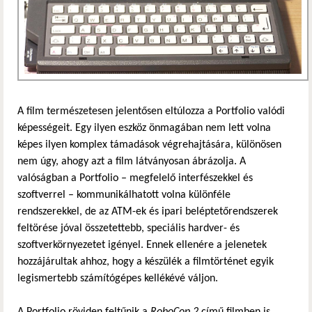
A film természetesen jelentősen eltúlozza a Portfolio valódi
képességeit. Egy ilyen eszköz önmagában nem lett volna
képes ilyen komplex támadások végrehajtására, különösen
nem úgy, ahogy azt a film látványosan ábrázolja. A
valóságban a Portfolio – megfelelő interfészekkel és
szoftverrel – kommunikálhatott volna különféle
rendszerekkel, de az ATM-ek és ipari beléptetőrendszerek
feltörése jóval összetettebb, speciális hardver- és
szoftverkörnyezetet igényel. Ennek ellenére a jelenetek
hozzájárultak ahhoz, hogy a készülék a filmtörténet egyik
legismertebb számítógépes kellékévé váljon.