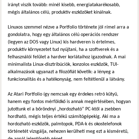
irányt viszik tovább: minél kisebb, energiatakarékosabb,
mégis általános célú, produktív eszközöket kínálnak.
Linuxos szemmel nézve a Portfolio története jól rímel arra a
gondolatra, hogy egy általános célú operációs rendszer
(legyen az DOS vagy Linux) kis hardveren is értelmes,
produktív környezetet tud nyújtani, ha a szoftverek és a
felhasználói felület a hardver korlátaihoz igazodnak. A mai
minimalista Linux-disztribúciók, konzolos eszközök, TUI-
alkalmazások ugyanazt a filozófiát követik: a lényeg a
funkcionalitás és a hatékonyság, nem feltétlenül a látvány.
Az Atari Portfolio így nemcsak egy érdekes retró kütyü,
hanem egy fontos mérföldkő is annak megértésében, hogyan
jutottunk el a bőröndnyi „hordozható” PC-ktől a zsebben
hordható, mégis teljes értékű számítógépekig. Aki ma a
hordozható eszközök, palmtopok, PDA-k és okostelefonok
történetét vizsgálja, nehezen kerülheti meg ezt a kisméretű,