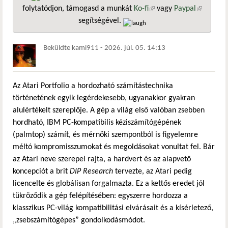
folytatódjon, támogasd a munkát
Ko-fi
(külső hivatkozás)
vagy
Paypal
(külső
segítségével.
hivatkozá
Beküldte
kami911
-
2026. júl. 05. 14:13
Az Atari Portfolio a hordozható számítástechnika
történetének egyik legérdekesebb, ugyanakkor gyakran
alulértékelt szereplője. A gép a világ első valóban zsebben
hordható, IBM PC-kompatibilis kéziszámítógépének
(palmtop) számít, és mérnöki szempontból is figyelemre
méltó kompromisszumokat és megoldásokat vonultat fel. Bár
az Atari neve szerepel rajta, a hardvert és az alapvető
koncepciót a brit
DIP Research
tervezte, az Atari pedig
licencelte és globálisan forgalmazta. Ez a kettős eredet jól
tükröződik a gép felépítésében: egyszerre hordozza a
klasszikus PC-világ kompatibilitási elvárásait és a kísérletező,
„zsebszámítógépes” gondolkodásmódot.