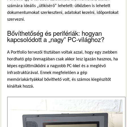
számára ideális „útikísérő” lehetett: útközben is lehetett
dokumentumokat szerkeszteni, adatokat kezelni, időpontokat
szervezni.
Bővíthetőség és perifériák: hogyan
kapcsolódott a „nagy” PC-világhoz?
A Portfolio tervezői tisztában voltak azzal, hogy egy zsebben
hordható gép önmagában csak akkor lesz igazán hasznos, ha
képes együttműködni a nagyobb PC-kkel és a meglévő
infrastruktúrával. Ennek megfelelően a gép
memóriakártyákkal bővíthető volt, és számos kiegészítőt
kínáltak hozzá.