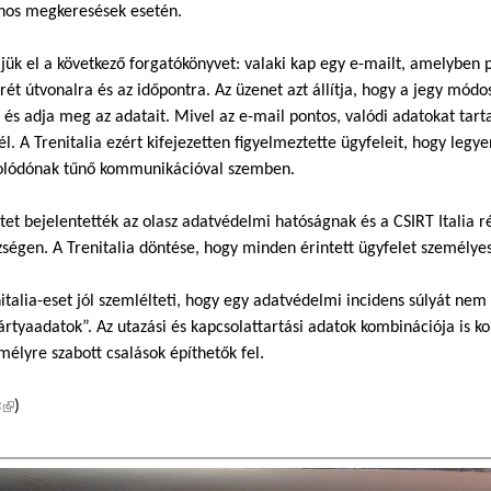
onos megkeresések esetén.
jük el a következő forgatókönyvet: valaki kap egy e-mailt, amelyben 
rét útvonalra és az időpontra. Az üzenet azt állítja, hogy a jegy módos
, és adja meg az adatait. Mivel az e-mail pontos, valódi adatokat tar
él. A Trenitalia ezért kifejezetten figyelmeztette ügyfeleit, hogy le
olódónak tűnő kommunikációval szemben.
tet bejelentették az olasz adatvédelmi hatóságnak és a CSIRT Italia ré
ségen. A Trenitalia döntése, hogy minden érintett ügyfelet személyes
italia-eset jól szemlélteti, hogy egy adatvédelmi incidens súlyát nem
rtyaadatok”. Az utazási és kapcsolattartási adatok kombinációja is k
mélyre szabott csalások építhetők fel.
s
(külső hivatkozás)
)