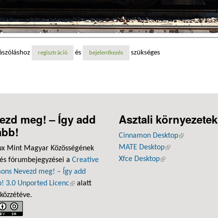
ászóláshoz
és
szükséges
regisztráció
bejelentkezés
ezd meg! – Így add
Asztali környezetek
ább!
Cinnamon Desktop
(külső hivatk
MATE Desktop
(külső hivatkozás
ux Mint Magyar Közösségének
Xfce Desktop
(külső hivatkozás)
 és fórumbejegyzései a
Creative
ns Nevezd meg! – Így add
! 3.0 Unported Licenc
(külső hivatkozás)
alatt
 közzétéve.