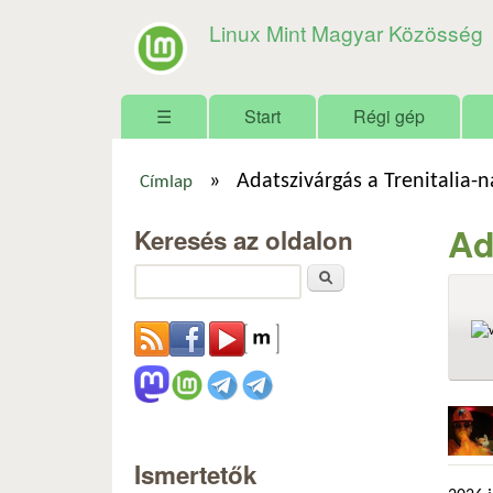
Linux Mint Magyar Közösség
Főmenü
☰
Start
Régi gép
»
Adatszivárgás a Trenitalia-n
Címlap
Jelenlegi hely
Ad
Keresés az oldalon
Keresés
Ismertetők