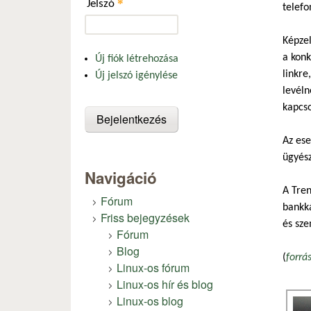
*
Jelszó
telef
Képzel
a konk
Új fiók létrehozása
linkre
Új jelszó igénylése
levéln
kapcs
Az ese
ügyész
Navigáció
A Tren
Fórum
bankká
Friss bejegyzések
és sze
Fórum
Blog
(
forrá
Linux-os fórum
Linux-os hír és blog
Linux-os blog