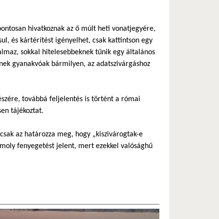
pontosan hivatkoznak az ő múlt heti vonatjegyére,
ul, és kártérítést igényelhet, csak kattintson egy
talmaz, sokkal hitelesebbeknek tűnik egy általános
gyenek gyanakvóak bármilyen, az adatszivárgáshoz
szére, továbbá feljelentés is történt a római
en tájékoztat.
 csak az határozza meg, hogy „kiszivárogtak-e
omoly fenyegetést jelent, mert ezekkel valósághű