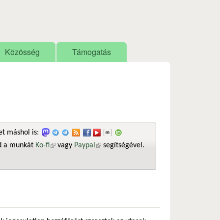
Közösség
Támogatás
t máshol is:
sd a munkát
Ko-fi
(külső hivatkozás)
vagy
Paypal
(külső hivatkozás)
segítségével.