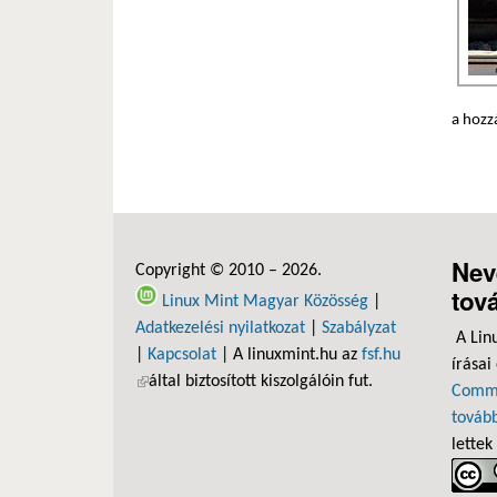
a hozz
Nev
Copyright © 2010 – 2026.
tov
Linux Mint Magyar Közösség
|
Adatkezelési nyilatkozat
|
Szabályzat
A Lin
|
Kapcsolat
| A linuxmint.hu az
fsf.hu
írásai
(külső hivatkozás)
által biztosított kiszolgálóin fut.
Commo
tovább
lettek