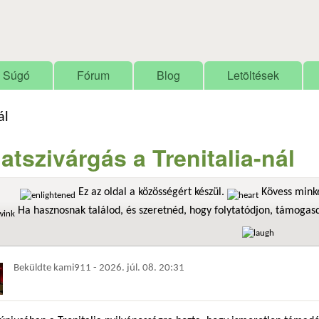
Ugrás a tartalomra
Súgó
Fórum
Blog
Letöltések
ál
atszivárgás a Trenitalia-nál
Ez az oldal a közösségért készül.
Kövess minke
Ha hasznosnak találod, és szeretnéd, hogy folytatódjon, támoga
Beküldte
kami911
-
2026. júl. 08. 20:31