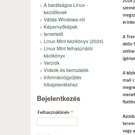
2026 j
A barátságos Linux -
személ
kezdőknek
megsza
Váltás Windows-ról
érinte
Képernyőképek
Ismertető
A Tren
Linux Mint kézikönyv (2024)
dello 
Linux Mint felhasználói
online
kézikönyv
igénye
Verziók
Videók és bemutatók
A közl
Információgyűjtés
mail c
hibajelentéshez
megne
menetj
Bejelentkezés
fizeté
*
Felhasználónév
Azonba
teremt
vagy a