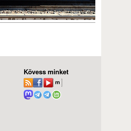
Kövess minket
ozás)
)