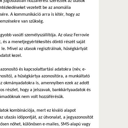
 jogosulatlan hozzáférést szereztek az utasok
intézkedéseket vezetett be az anomália
ére. A kommunikáció arra is kitér, hogy az
elemzésekre van szükség.
gyobb vasúti személyszállítója. Az olasz Ferrovie
ít, és a menetjegyértékesítés döntő részét saját
le. Mivel az utasok regisztrálnak, hűségkártyát
datot kezel.
azonosító és kapcsolattartási adatokra (név, e-
onosító), a hűségkártya azonosítóra, a munkáltató
az okmányadatokra is, amennyiben ezek az adott
s részlet, hogy a jelszavak, bankkártyaadatok és
a támadóknak nem volt hozzáférésük.
atok kombinációja, mert ez kiváló alapot
 utazás időpontját, az útvonalat, a jegyazonosítót
entősen nőhet, különösen e-mailes, SMS-alapú vagy