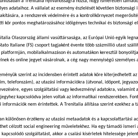
úniusában a Trenitalia nyilvánosságra hozta, hogy ismeretlen támadók
yes adataihoz. A vállalat az esemény észlelését követően biztonsági 
kítására, a rendszerek védelmére és a kontrollkörnyezet megerősítés
tti kör pontos meghatározásához időigényes technikai és biztonsági 
italia Olaszország állami vasúttársasága, az Európai Unió egyik legna
Stato Italiane (FS) csoport tagjaként évente több százmillió utast száll
 platformján, mobilalkalmazáson és automatákon keresztül bonyolítja 
lnek és online jegyet vásárolnak, a cég nagy mennyiségű személyes a
eményük szerint az incidensben érintett adatok köre kiterjedhetett az 
ím, telefonszám), az utazási információkra (útvonal, időpont, jegyaz
vezésére, egyes szolgáltatási vagy kedvezményi adatokra, valamint 
egyhez kapcsolódva jelen voltak az informatikai rendszerekben. Fonto
si információk nem érintettek. A Trenitalia állítása szerint ezekhez 
n különösen érzékeny az utazási metaadatok és a kapcsolattartási ad
het célzott social engineering műveletekhez. Ha egy támadó ismeri az
 kapcsolódó szolgáltatást, akkor a csalási kísérletek hitelessége jel