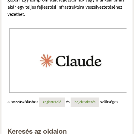
gépén. Egy kompromittált fejlesztői fiók vagy munkaállomás
akár egy teljes fejlesztési infrastruktúra veszélyeztetéséhez
vezethet.
a hozzászóláshoz
és
szükséges
regisztráció
bejelentkezés
Keresés az oldalon