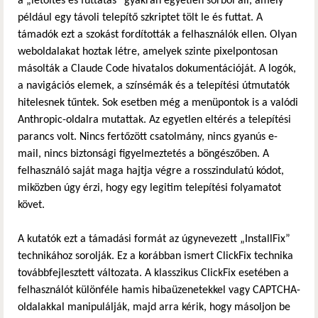
a „letöltés és futtatás” gyakran egyetlen sorból áll, amely
például egy távoli telepítő szkriptet tölt le és futtat. A
támadók ezt a szokást fordították a felhasználók ellen. Olyan
weboldalakat hoztak létre, amelyek szinte pixelpontosan
másolták a Claude Code hivatalos dokumentációját. A logók,
a navigációs elemek, a színsémák és a telepítési útmutatók
hitelesnek tűntek. Sok esetben még a menüpontok is a valódi
Anthropic-oldalra mutattak. Az egyetlen eltérés a telepítési
parancs volt. Nincs fertőzött csatolmány, nincs gyanús e-
mail, nincs biztonsági figyelmeztetés a böngészőben. A
felhasználó saját maga hajtja végre a rosszindulatú kódot,
miközben úgy érzi, hogy egy legitim telepítési folyamatot
követ.
A kutatók ezt a támadási formát az úgynevezett „InstallFix”
technikához sorolják. Ez a korábban ismert ClickFix technika
továbbfejlesztett változata. A klasszikus ClickFix esetében a
felhasználót különféle hamis hibaüzenetekkel vagy CAPTCHA-
oldalakkal manipulálják, majd arra kérik, hogy másoljon be