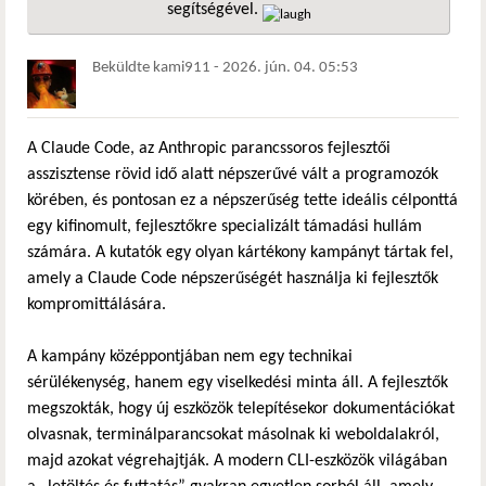
segítségével.
hivatkozá
Beküldte
kami911
-
2026. jún. 04. 05:53
A Claude Code, az Anthropic parancssoros fejlesztői
asszisztense rövid idő alatt népszerűvé vált a programozók
körében, és pontosan ez a népszerűség tette ideális célponttá
egy kifinomult, fejlesztőkre specializált támadási hullám
számára. A kutatók egy olyan kártékony kampányt tártak fel,
amely a Claude Code népszerűségét használja ki fejlesztők
kompromittálására.
A kampány középpontjában nem egy technikai
sérülékenység, hanem egy viselkedési minta áll. A fejlesztők
megszokták, hogy új eszközök telepítésekor dokumentációkat
olvasnak, terminálparancsokat másolnak ki weboldalakról,
majd azokat végrehajtják. A modern CLI-eszközök világában