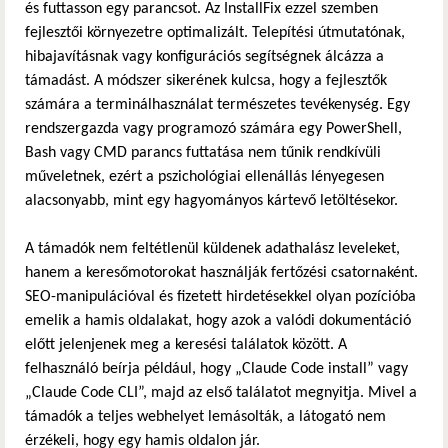
és futtasson egy parancsot. Az InstallFix ezzel szemben
fejlesztői környezetre optimalizált. Telepítési útmutatónak,
hibajavításnak vagy konfigurációs segítségnek álcázza a
támadást. A módszer sikerének kulcsa, hogy a fejlesztők
számára a terminálhasználat természetes tevékenység. Egy
rendszergazda vagy programozó számára egy PowerShell,
Bash vagy CMD parancs futtatása nem tűnik rendkívüli
műveletnek, ezért a pszichológiai ellenállás lényegesen
alacsonyabb, mint egy hagyományos kártevő letöltésekor.
A támadók nem feltétlenül küldenek adathalász leveleket,
hanem a keresőmotorokat használják fertőzési csatornaként.
SEO-manipulációval és fizetett hirdetésekkel olyan pozícióba
emelik a hamis oldalakat, hogy azok a valódi dokumentáció
előtt jelenjenek meg a keresési találatok között. A
felhasználó beírja például, hogy „Claude Code install” vagy
„Claude Code CLI”, majd az első találatot megnyitja. Mivel a
támadók a teljes webhelyet lemásolták, a látogató nem
érzékeli, hogy egy hamis oldalon jár.