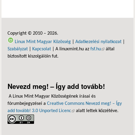
Copyright © 2010 – 2026.
Linux Mint Magyar Közösség
|
Adatkezelési nyilatkozat
|
Szabályzat
|
Kapcsolat
| A linuxmint.hu az
fsf.hu
(külső hivatkozás)
által
biztosított kiszolgálóin fut.
Nevezd meg! – Így add tovább!
A Linux Mint Magyar Közösségének írásai és
fórumbejegyzései a
Creative Commons Nevezd meg! – Így
add tovább! 3.0 Unported Licenc
(külső hivatkozás)
alatt lettek közzétéve.