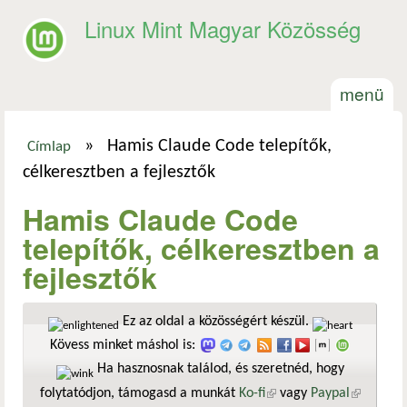
Ugrás a tartalomra
Linux Mint Magyar Közösség
menü
»
Hamis Claude Code telepítők,
Címlap
Jelenlegi hely
célkeresztben a fejlesztők
Hamis Claude Code
telepítők, célkeresztben a
fejlesztők
Ez az oldal a közösségért készül.
Kövess minket máshol is:
Ha hasznosnak találod, és szeretnéd, hogy
folytatódjon, támogasd a munkát
Ko-fi
(külső hivatkozás)
vagy
Paypal
(külső