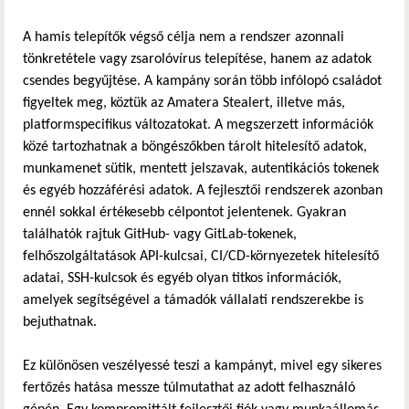
A hamis telepítők végső célja nem a rendszer azonnali
tönkretétele vagy zsarolóvírus telepítése, hanem az adatok
csendes begyűjtése. A kampány során több infólopó családot
figyeltek meg, köztük az Amatera Stealert, illetve más,
platformspecifikus változatokat. A megszerzett információk
közé tartozhatnak a böngészőkben tárolt hitelesítő adatok,
munkamenet sütik, mentett jelszavak, autentikációs tokenek
és egyéb hozzáférési adatok. A fejlesztői rendszerek azonban
ennél sokkal értékesebb célpontot jelentenek. Gyakran
találhatók rajtuk GitHub- vagy GitLab-tokenek,
felhőszolgáltatások API-kulcsai, CI/CD-környezetek hitelesítő
adatai, SSH-kulcsok és egyéb olyan titkos információk,
amelyek segítségével a támadók vállalati rendszerekbe is
bejuthatnak.
Ez különösen veszélyessé teszi a kampányt, mivel egy sikeres
fertőzés hatása messze túlmutathat az adott felhasználó