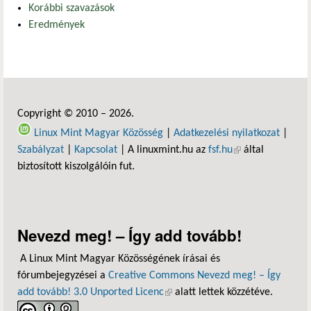
Korábbi szavazások
Eredmények
Copyright © 2010 – 2026.
Linux Mint Magyar Közösség
|
Adatkezelési nyilatkozat
|
Szabályzat
|
Kapcsolat
| A linuxmint.hu az
fsf.hu
(külső hivatkozás)
által
biztosított kiszolgálóin fut.
Nevezd meg! – Így add tovább!
A Linux Mint Magyar Közösségének írásai és
fórumbejegyzései a
Creative Commons Nevezd meg! – Így
add tovább! 3.0 Unported Licenc
(külső hivatkozás)
alatt lettek közzétéve.