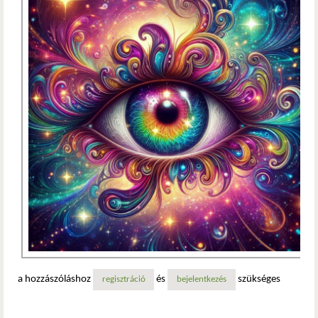
a hozzászóláshoz
és
szükséges
regisztráció
bejelentkezés