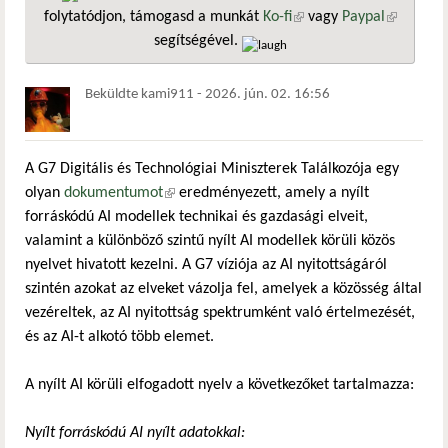
folytatódjon, támogasd a munkát
Ko-fi
(külső hivatkozás)
vagy
Paypal
(külső
segítségével.
hivatkozá
Beküldte
kami911
-
2026. jún. 02. 16:56
A G7 Digitális és Technológiai Miniszterek Találkozója egy
olyan
dokumentumot
(külső hivatkozás)
eredményezett, amely a nyílt
forráskódú AI modellek technikai és gazdasági elveit,
valamint a különböző szintű nyílt AI modellek körüli közös
nyelvet hivatott kezelni. A G7 víziója az AI nyitottságáról
szintén azokat az elveket vázolja fel, amelyek a közösség által
vezéreltek, az AI nyitottság spektrumként való értelmezését,
és az AI-t alkotó több elemet.
A nyílt AI körüli elfogadott nyelv a következőket tartalmazza:
Nyílt forráskódú AI nyílt adatokkal: