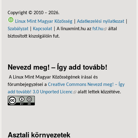
Copyright © 2010 – 2026.
Linux Mint Magyar Közösség
|
Adatkezelési nyilatkozat
|
Szabályzat
|
Kapcsolat
| A linuxmint.hu az
fsf.hu
(külső hivatkozás)
által
biztosított kiszolgálóin fut.
Nevezd meg! – Így add tovább!
A Linux Mint Magyar Közösségének írásai és
fórumbejegyzései a
Creative Commons Nevezd meg! – Így
add tovább! 3.0 Unported Licenc
(külső hivatkozás)
alatt lettek közzétéve.
Asztali környezetek