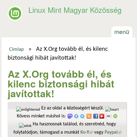
Ugrás a tartalomra
Linux Mint Magyar Közösség
menü
»
Az X.Org tovább él, és kilenc
Címlap
Jelenlegi hely
biztonsági hibát javítottak!
Az X.Org tovább él, és
kilenc biztonsági hibát
javítottak!
Ez az oldal a közösségért készül.
Kövess minket máshol is:
Ha hasznosnak találod, és szeretnéd, hogy
folytatódjon, támogasd a munkát
Ko-fi
(külső hivatkozás)
vagy
Paypal
(külső