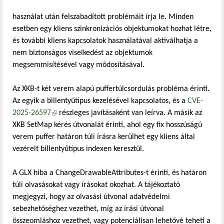
használat után felszabadított problémáit írja le. Minden
esetben egy kliens szinkronizációs objektumokat hozhat létre,
és további kliens kapcsolatok használatával aktiválhatja a
nem biztonságos viselkedést az objektumok
megsemmisítésével vagy módosításával.
Az XKB-t két verem alapú puffertúlcsordulás probléma érinti.
Az egyik a billentyűtípus kezelésével kapcsolatos, és a
CVE-
2025-26597
(külső hivatkozás)
részleges javításaként van leírva. A másik az
XKB SetMap kérés útvonalát érinti, ahol egy fix hosszúságú
verem puffer határon túli írásra kerülhet egy kliens által
vezérelt billentyűtípus indexen keresztül.
A GLX hiba a ChangeDrawableAttributes-t érinti, és határon
túli olvasásokat vagy írásokat okozhat. A tájékoztató
megjegyzi, hogy az olvasási útvonal adatvédelmi
sebezhetőséghez vezethet, míg az írási útvonal
összeomláshoz vezethet, vagy potenciálisan lehetővé teheti a