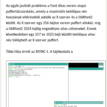
Az egyik javított probléma a Font Alias verem alapú
puffertúlcsordulás, amely a maximális betűtípus név
hosszának eltéréséből adódik az X szerver és a libXfont2
között. Az X szerver egy 256 bájtos verem puffert allokál, míg
a libXfont2 1024 bájtig engedélyez alias célneveket. Ennek
következtében egy 257 és 1023 bájt közötti betűtípus alias
név túllépheti az X szerver puffert.
Több hiba érinti az XSYNC-t. A tájékoztató a