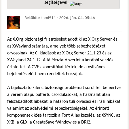
segítségével.
hivatkozá
Beküldte
kami911
-
2026. jún. 04. 05:46
Az X.Org biztonsági frissítéseket adott ki az X.Org Server és
az XWayland számára, amelyek több sebezhetőséget
orvosolnak. Az új kiadások az X.Org Server 21.1.23 és az
XWayland 24.1.12. A tájékoztató szerint a korábbi verziók
érintettek. A CVE azonosítókat kértek, de a nyilvános
bejelentés előtt nem rendeltek hozzájuk.
A tájékoztató kilenc biztonsági problémát sorol fel, beleértve
a verem alapú puffertúlcsordulásokat, a használat után
felszabadított hibákat, a határon túli olvasási és írási hibákat,
valamint az adatvédelmi sebezhetőségeket. Az érintett
komponensek közé tartozik a Font Alias kezelés, az XSYNC, az
XKB, a GLX, a CreateSaverWindow és a DRI2.