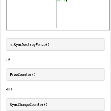
miSyncDestroyFence()
, a
FreeCounter()
és a
SyncChangeCounter()