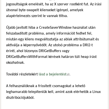
jogosultságok emelését, ha az X szerver rootként fut. Az írási
útvonal byte-swapelt klienseket igényel, amelyek
alapértelmezés szerint le vannak tiltva.
Újabb javított hiba a CreateSaverWindow használat után
felszabadított probléma, amely információt fedhet fel,
miután egy kliens megváltoztatja az ablak attribútumait és
aktiválja a képernyővédőt. Az utolsó probléma a DRI2-t
érinti, ahol bizonyos DRIGetBuffers vagy
DRIGetBuffersWithFormat kérések határon túli heap írást
okozhatnak.
További részletekért
lásd a bejelentést
(külső hivatkozás)
.
A felhasználóknak a frissített csomagokat a lehető
leghamarabb telepíteniük kell, amint azok elérhetők a Linux
disztribúciójukból.