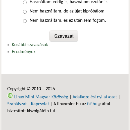
Választások
Használtam eddig is, használom ezután is.
Nem használtam, de az újat kipróbálom.
Nem használtam, és ez után sem fogom.
Korábbi szavazások
Eredmények
Copyright © 2010 – 2026.
Linux Mint Magyar Közösség
|
Adatkezelési nyilatkozat
|
Szabályzat
|
Kapcsolat
| A linuxmint.hu az
fsf.hu
(külső hivatkozás)
által
biztosított kiszolgálóin fut.