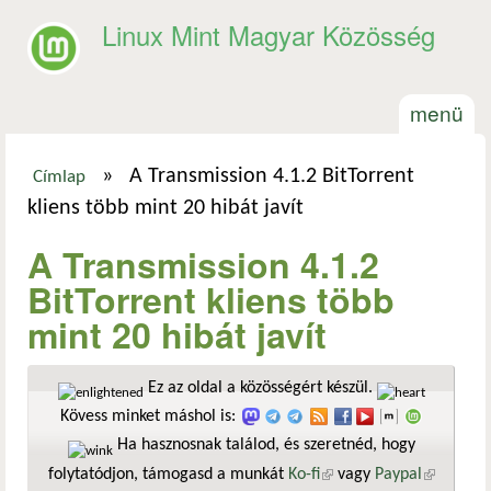
Ugrás a tartalomra
Linux Mint Magyar Közösség
menü
»
A Transmission 4.1.2 BitTorrent
Címlap
Jelenlegi hely
kliens több mint 20 hibát javít
A Transmission 4.1.2
BitTorrent kliens több
mint 20 hibát javít
Ez az oldal a közösségért készül.
Kövess minket máshol is:
Ha hasznosnak találod, és szeretnéd, hogy
folytatódjon, támogasd a munkát
Ko-fi
(külső hivatkozás)
vagy
Paypal
(külső