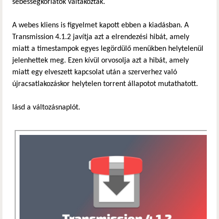
sebességkorlátok váltakoztak.
A webes kliens is figyelmet kapott ebben a kiadásban. A
Transmission 4.1.2 javítja azt a elrendezési hibát, amely
miatt a timestampok egyes legördülő menükben helytelenül
jelenhettek meg. Ezen kívül orvosolja azt a hibát, amely
miatt egy elveszett kapcsolat után a szerverhez való
újracsatlakozáskor helytelen torrent állapotot mutathatott.
lásd a változásnaplót.