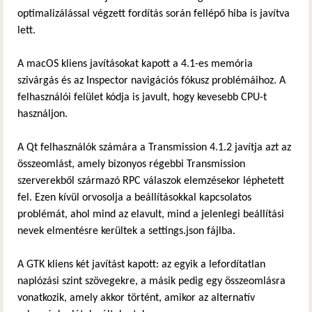
optimalizálással végzett fordítás során fellépő hiba is javítva
lett.
A macOS kliens javításokat kapott a 4.1-es memória
szivárgás és az Inspector navigációs fókusz problémáihoz. A
felhasználói felület kódja is javult, hogy kevesebb CPU-t
használjon.
A Qt felhasználók számára a Transmission 4.1.2 javítja azt az
összeomlást, amely bizonyos régebbi Transmission
szerverekből származó RPC válaszok elemzésekor léphetett
fel. Ezen kívül orvosolja a beállításokkal kapcsolatos
problémát, ahol mind az elavult, mind a jelenlegi beállítási
nevek elmentésre kerültek a settings.json fájlba.
A GTK kliens két javítást kapott: az egyik a lefordítatlan
naplózási szint szövegekre, a másik pedig egy összeomlásra
vonatkozik, amely akkor történt, amikor az alternatív