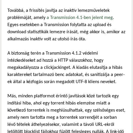
Továbbá, a frissítés javítja az inaktív lemezműveletek
problémáját, amely
a Transmission 4.1-ben jelent meg
.
Egyes esetekben a Transmission folytatta az upload és
download statisztikák lemezre írását, még akkor is, amikor az
alkalmazás inaktív volt az utolsó írás óta.
A biztonság terén a Transmission 4.1.2 védelmi
intézkedéseket ad hozzá a HTTP válaszokhoz, hogy
megakadályozza a clickjackinget. A kiadás elutasítja a hibás
karaktereket tartalmazó benc adatokat, és sanitizálja a peer-
ek által a kézfogás során megadott UTF-8 kliens neveket.
Más, minden platformot érintő javítások közé tartozik egy
indítási hiba, ahol egy torrent hibás elemzése miatt a
következő torrentek is meghiúsulhattak, egy szélsőséges eset,
amely nem tartotta meg a torrentek sorrendjét a sorban
lévő tételek áthelyezésekor, valamint a távoli URL-ekről
letöltött blocklist fájlokhoz fűzött felesleges nullák. A link-idő