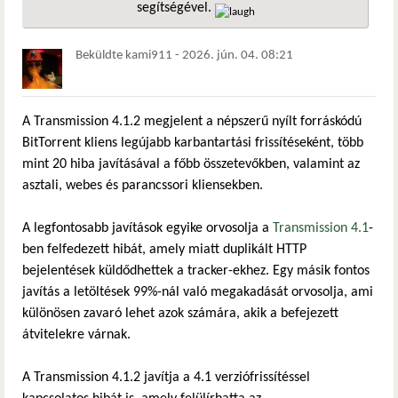
segítségével.
hivatkozá
Beküldte
kami911
-
2026. jún. 04. 08:21
A Transmission 4.1.2 megjelent a népszerű nyílt forráskódú
BitTorrent kliens legújabb karbantartási frissítéseként, több
mint 20 hiba javításával a főbb összetevőkben, valamint az
asztali, webes és parancssori kliensekben.
A legfontosabb javítások egyike orvosolja a
Transmission 4.1
-
ben felfedezett hibát, amely miatt duplikált HTTP
bejelentések küldődhettek a tracker-ekhez. Egy másik fontos
javítás a letöltések 99%-nál való megakadását orvosolja, ami
különösen zavaró lehet azok számára, akik a befejezett
átvitelekre várnak.
A Transmission 4.1.2 javítja a 4.1 verziófrissítéssel