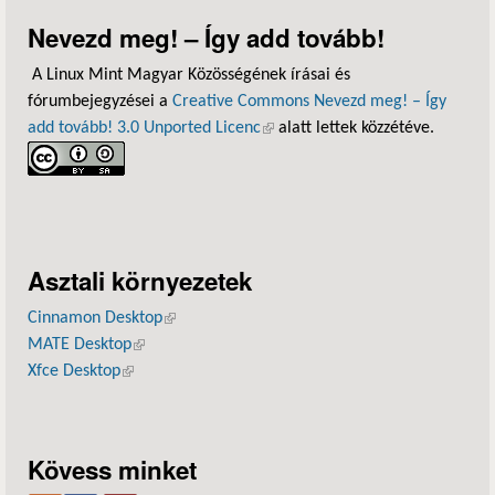
Nevezd meg! – Így add tovább!
A Linux Mint Magyar Közösségének írásai és
fórumbejegyzései a
Creative Commons Nevezd meg! – Így
add tovább! 3.0 Unported Licenc
(külső hivatkozás)
alatt lettek közzétéve.
Asztali környezetek
Cinnamon Desktop
(külső hivatkozás)
MATE Desktop
(külső hivatkozás)
Xfce Desktop
(külső hivatkozás)
Kövess minket