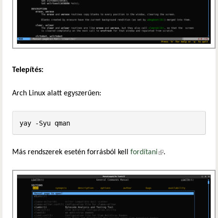
Telepítés:
Arch Linux alatt egyszerűen:
yay -Syu qman
Más rendszerek esetén forrásból kell
fordítani
(külső hivatkozás)
.