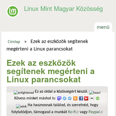
Ugrás a tartalomra
Linux Mint Magyar Közösség
menü
»
Ezek az eszközök segítenek
Címlap
Jelenlegi hely
megérteni a Linux parancsokat
Ezek az eszközök
segítenek megérteni a
Linux parancsokat
Ez az oldal a közösségért készül.
Kövess minket máshol is:
Ha hasznosnak találod, és szeretnéd, hogy
folytatódjon, támogasd a munkát
Ko-fi
(külső hivatkozás)
vagy
Paypal
(külső