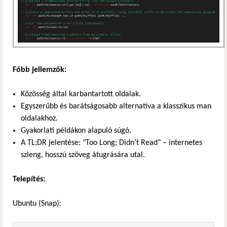
Főbb jellemzők:
Közösség által karbantartott oldalak.
Egyszerűbb és barátságosabb alternatíva a klasszikus man
oldalakhoz.
Gyakorlati példákon alapuló súgó.
A TL;DR jelentése: "Too Long; Didn’t Read" – internetes
szleng, hosszú szöveg átugrására utal.
Telepítés:
Ubuntu (Snap):