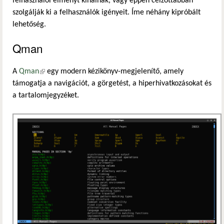
felhasználói élményt kínálnak, vagy éppen célzottabban
szolgálják ki a felhasználók igényeit. Íme néhány kipróbált
lehetőség.
Qman
A
Qman
(külső hivatkozás)
egy modern kézikönyv-megjelenítő, amely
támogatja a navigációt, a görgetést, a hiperhivatkozásokat és
a tartalomjegyzéket.