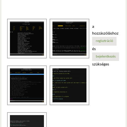
a
hozzászóláshoz
regisztráció
és
bejelentkezés
szükséges