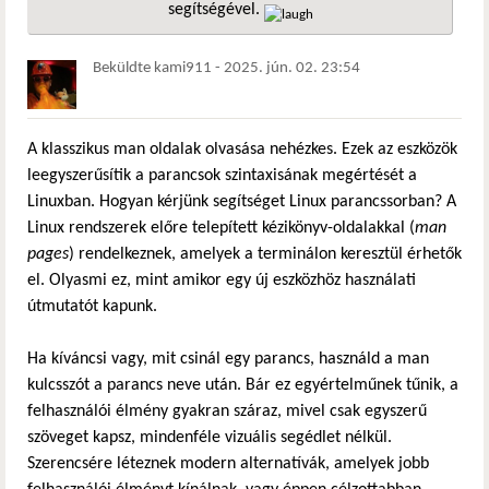
segítségével.
hivatkozá
Beküldte
kami911
-
2025. jún. 02. 23:54
A klasszikus man oldalak olvasása nehézkes. Ezek az eszközök
leegyszerűsítik a parancsok szintaxisának megértését a
Linuxban. Hogyan kérjünk segítséget Linux parancssorban? A
Linux rendszerek előre telepített kézikönyv-oldalakkal (
man
pages
) rendelkeznek, amelyek a terminálon keresztül érhetők
el. Olyasmi ez, mint amikor egy új eszközhöz használati
útmutatót kapunk.
Ha kíváncsi vagy, mit csinál egy parancs, használd a man
kulcsszót a parancs neve után. Bár ez egyértelműnek tűnik, a
felhasználói élmény gyakran száraz, mivel csak egyszerű
szöveget kapsz, mindenféle vizuális segédlet nélkül.
Szerencsére léteznek modern alternatívák, amelyek jobb