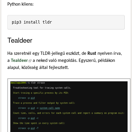
Python kliens:
pip3 install tldr
Tealdeer
Ha szeretnél egy TLDR-jellegű eszközt, de
Rust
nyelven írva,
a
Tealdeer
(külső hivatkozás)
a neked való megoldás. Egyszerű, példákon
alapul, közösség által fejlesztett.