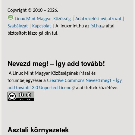
Copyright © 2010 – 2026.
Linux Mint Magyar Közösség
|
Adatkezelési nyilatkozat
|
Szabályzat
|
Kapcsolat
| A linuxmint.hu az
fsf.hu
(külső hivatkozás)
által
biztosított kiszolgálóin fut.
Nevezd meg! – Így add tovább!
A Linux Mint Magyar Közösségének írásai és
fórumbejegyzései a
Creative Commons Nevezd meg! – Így
add tovább! 3.0 Unported Licenc
(külső hivatkozás)
alatt lettek közzétéve.
Asztali környezetek