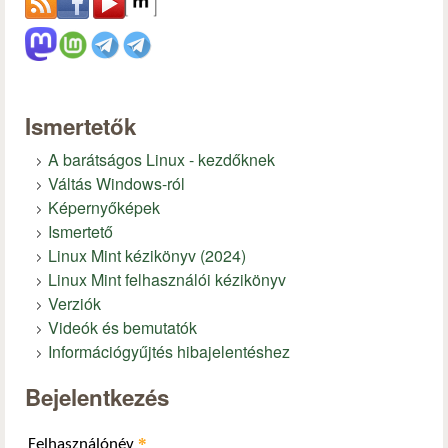
Ismertetők
A barátságos Linux - kezdőknek
Váltás Windows-ról
Képernyőképek
Ismertető
Linux Mint kézikönyv (2024)
Linux Mint felhasználói kézikönyv
Verziók
Videók és bemutatók
Információgyűjtés hibajelentéshez
Bejelentkezés
*
Felhasználónév