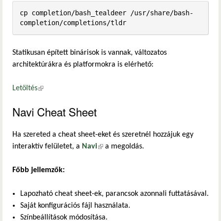
cp completion/bash_tealdeer /usr/share/bash-
completion/completions/tldr
Statikusan épített binárisok is vannak, változatos
architektúrákra és platformokra is elérhető:
Letöltés
(külső hivatkozás)
Navi Cheat Sheet
Ha szereted a cheat sheet-eket és szeretnél hozzájuk egy
interaktív felületet, a
Navi
(külső hivatkozás)
a megoldás.
Főbb jellemzők:
Lapozható cheat sheet-ek, parancsok azonnali futtatásával.
Saját konfigurációs fájl használata.
Színbeállítások módosítása.