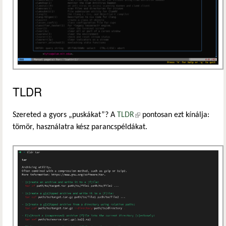
TLDR
Szereted a gyors „puskákat”? A
TLDR
(külső hivatkozás)
pontosan ezt kínálja:
tömör, használatra kész parancspéldákat.