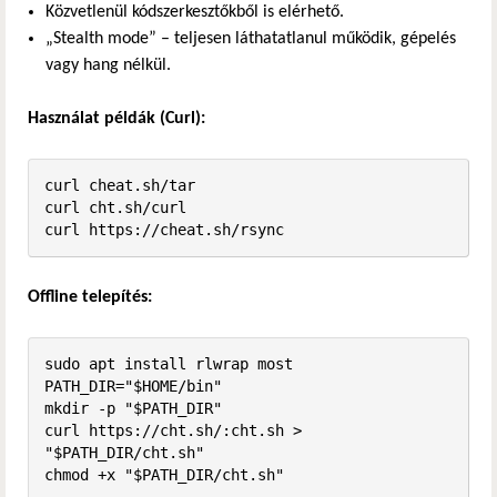
Közvetlenül kódszerkesztőkből is elérhető.
„Stealth mode” – teljesen láthatatlanul működik, gépelés
vagy hang nélkül.
Használat példák (Curl):
curl cheat.sh/tar

curl cht.sh/curl

curl https://cheat.sh/rsync
Offline telepítés:
sudo apt install rlwrap most

PATH_DIR="$HOME/bin"

mkdir -p "$PATH_DIR"

curl https://cht.sh/:cht.sh > 
"$PATH_DIR/cht.sh"

chmod +x "$PATH_DIR/cht.sh"