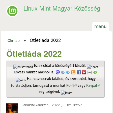
Ugrás a tartalomra
Linux Mint Magyar Közösség
menü
»
Ötletláda 2022
Címlap
Jelenlegi hely
Ötletláda 2022
Ez az oldal a közösségért készül.
Kövess minket máshol is:
Ha hasznosnak találod, és szeretnéd, hogy
folytatódjon, támogasd a munkát
Ko-fi
(külső hivatkozás)
vagy
Paypal
(külső
segítségével.
hivatkozá
Beküldte
kami911
-
2022. júl. 02. 09:57