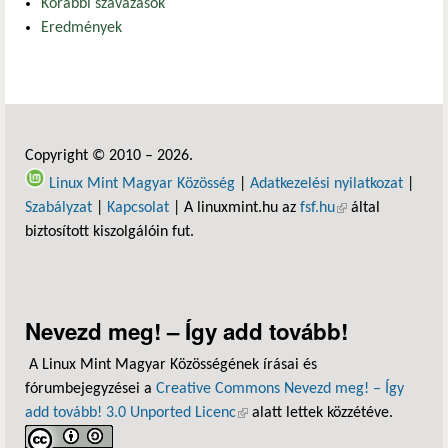
Korábbi szavazások
Eredmények
Copyright © 2010 – 2026.
Linux Mint Magyar Közösség
|
Adatkezelési nyilatkozat
|
Szabályzat
|
Kapcsolat
| A linuxmint.hu az
fsf.hu
(külső hivatkozás)
által
biztosított kiszolgálóin fut.
Nevezd meg! – Így add tovább!
A Linux Mint Magyar Közösségének írásai és
fórumbejegyzései a
Creative Commons Nevezd meg! – Így
add tovább! 3.0 Unported Licenc
(külső hivatkozás)
alatt lettek közzétéve.