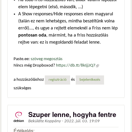
elem lépegetni (első, második, ...)
A Show responses/Hide responses elem magyarul
(talán ez nem lehetséges, mintha beszéltünk volna
erről)..., és ugye a rejtett elemeknél a Friss nem lép
pontosan oda
, mármint, ha a friss hozzászólás
rejtve van: ez is megoldandó feladat lenne.
Paste.ee:
szöveg megosztás
Nincs még Dropboxod?
https://db.tt/8kIjjJQ7
(külső
hivatkozás)
a hozzászóláshoz
és
regisztráció
bejelentkezés
szükséges
Szuper lenne, hogyha fentre
Beküldte
Koppány
-
2022. júl. 03. 19:09
Értékelés: