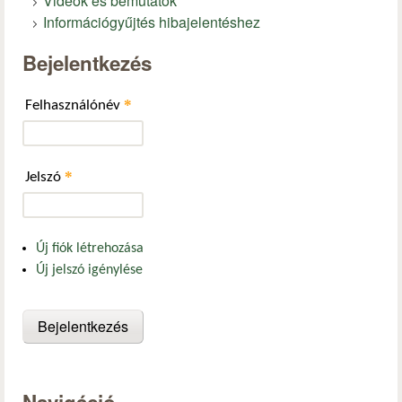
Videók és bemutatók
Információgyűjtés hibajelentéshez
Bejelentkezés
*
Felhasználónév
*
Jelszó
Új fiók létrehozása
Új jelszó igénylése