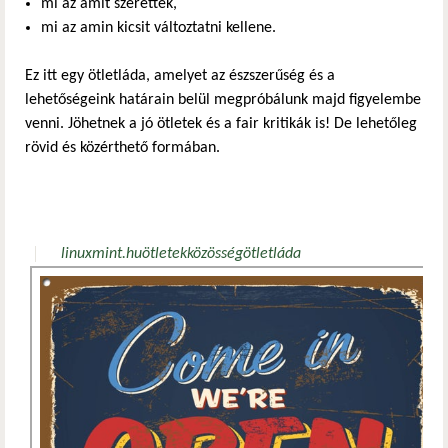
mi az amit szerettek,
mi az amin kicsit változtatni kellene.
Ez itt egy ötletláda, amelyet az észszerűség és a
lehetőségeink határain belül megpróbálunk majd figyelembe
venni. Jöhetnek a jó ötletek és a fair kritikák is! De lehetőleg
rövid és közérthető formában.
linuxmint.hu
ötletek
közösség
ötletláda