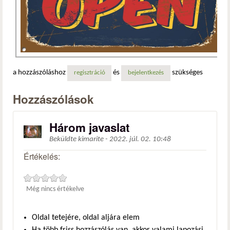
a hozzászóláshoz
és
szükséges
regisztráció
bejelentkezés
Hozzászólások
Három javaslat
Beküldte
kimarite
-
2022. júl. 02. 10:48
Értékelés:
Még nincs értékelve
Oldal tetejére, oldal aljára elem
Ha több friss hozzászólás van, akkor valami lapozási