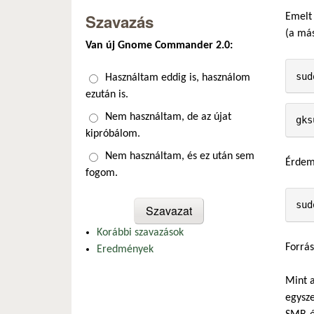
Szavazás
Emelt 
(a má
Van új Gnome Commander 2.0:
sud
Választások
Használtam eddig is, használom
ezután is.
Nem használtam, de az újat
gks
kipróbálom.
Nem használtam, és ez után sem
Érdeme
fogom.
sud
Korábbi szavazások
Forrás
Eredmények
Mint a
egysze