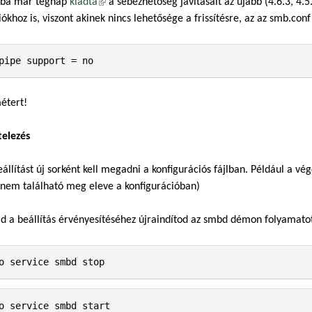
ba már tegnap
kiadta
(külső hivatkozás)
a sebezhetőség javításait az újabb (4.6.3, 4.5
 hivatkozás)
iókhoz is, viszont akinek nincs lehetősége a frissítésre, az az smb.conf 
étert!
telezés
eállítást új sorként kell megadni a konfigurációs fájlban. Például a vég
 nem található meg eleve a konfigurációban)
d a beállítás érvényesítéséhez újraindítod az smbd démon folyamato