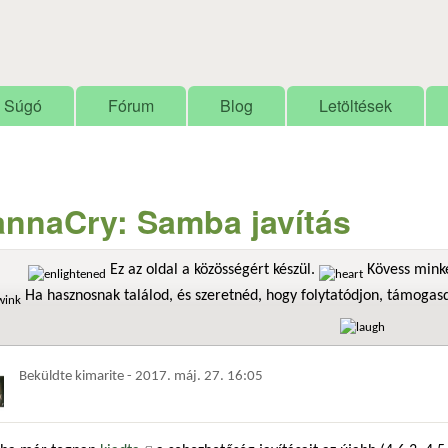
Ugrás a tartalomra
Súgó
Fórum
Blog
Letöltések
nnaCry: Samba javítás
Ez az oldal a közösségért készül.
Kövess minke
Ha hasznosnak találod, és szeretnéd, hogy folytatódjon, támoga
Beküldte
kimarite
-
2017. máj. 27. 16:05