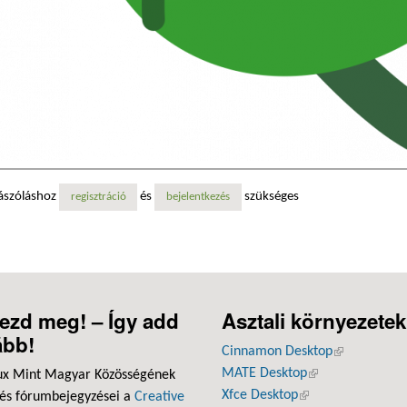
ászóláshoz
és
szükséges
regisztráció
bejelentkezés
ezd meg! – Így add
Asztali környezetek
ább!
Cinnamon Desktop
(külső hivatk
MATE Desktop
(külső hivatkozás
ux Mint Magyar Közösségének
Xfce Desktop
(külső hivatkozás)
 és fórumbejegyzései a
Creative