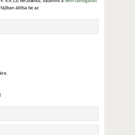
.9, 4.4.13) verziókhoz, valamint a
nem-támogatott
fájlban állítsa be az
ére.
t