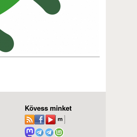
Kövess minket
ozás)
)