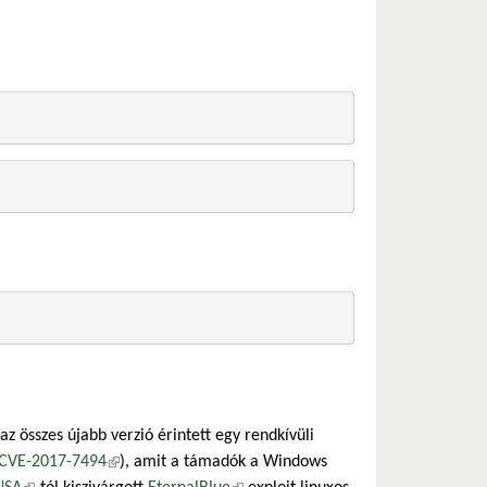
ő hivatkozás)
z összes újabb verzió érintett egy rendkívüli
CVE-2017-7494
(külső hivatkozás)
), amit a támadók a Windows