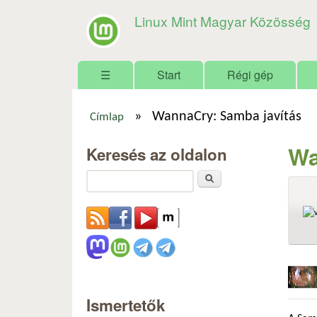
Linux Mint Magyar Közösség
Főmenü
☰
Start
Régi gép
»
WannaCry: Samba javítás
Címlap
Jelenlegi hely
Wa
Keresés az oldalon
Keresés
Ismertetők