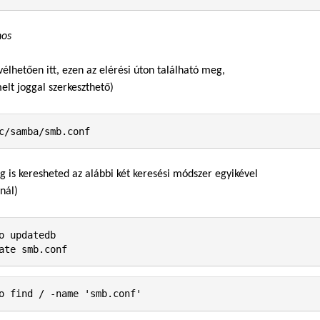
nos
 vélhetően itt, ezen az elérési úton található meg,
elt joggal szerkeszthető)
 is keresheted az alábbi két keresési módszer egyikével
nál)
o updatedb
