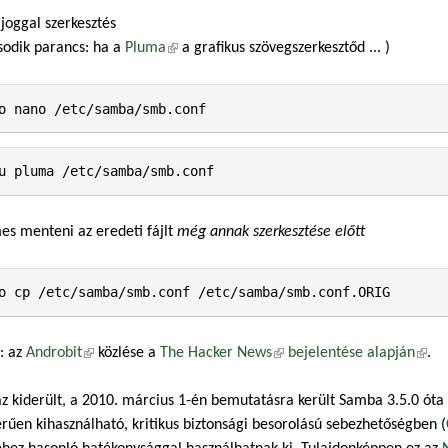
joggal szerkesztés
sodik parancs: ha a
Pluma
(külső hivatkozás)
a grafikus szövegszerkesztőd ... )
o nano /etc/samba/smb.conf
u pluma /etc/samba/smb.conf
s menteni az eredeti fájlt
még annak szerkesztése előtt
o cp /etc/samba/smb.conf /etc/samba/smb.conf.ORIG
: az
Androbit
(külső hivatkozás)
közlése a
The Hacker News
(külső hivatkozás)
bejelentése alapján
(küls
.
z kiderült, a 2010. március 1-én bemutatásra került Samba 3.5.0 óta a
rűen kihasználható, kritikus biztonsági besorolású sebezhetőségben (