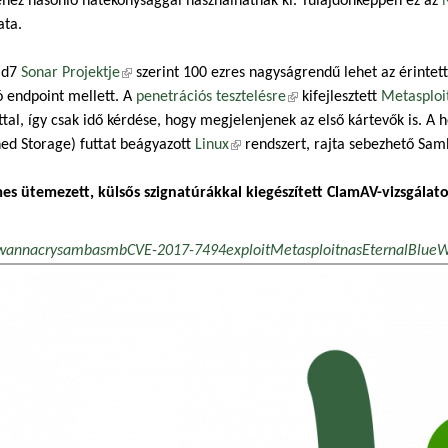
hez hasonló hatékonysággal használhatnak ki. Tulajdonképpen ez az
ata.
id7
Sonar Projektje
(külső hivatkozás)
szerint 100 ezres nagyságrendű lehet az érinte
ó endpoint mellett. A
penetrációs tesztelésre
(külső hivatkozás)
kifejlesztett
Metasploi
ttal, így csak idő kérdése, hogy megjelenjenek az első kártevők is. A
ed Storage) futtat beágyazott
Linux
(külső hivatkozás)
rendszert, rajta sebezhető Sam
es ütemezett, külsős szignatúrákkal kiegészített ClamAV-vizsgálat
wannacry
samba
smb
CVE-2017-7494
exploit
Metasploit
nas
EternalBlue
W