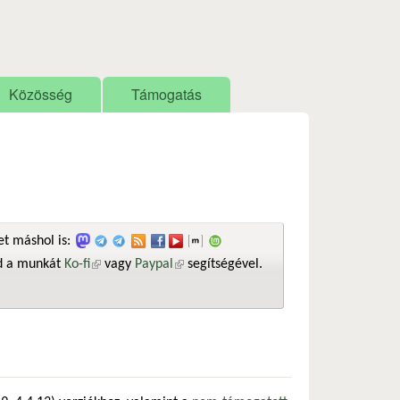
Közösség
Támogatás
t máshol is:
sd a munkát
Ko-fi
(külső hivatkozás)
vagy
Paypal
(külső hivatkozás)
segítségével.