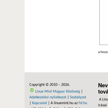
a hozz
Nev
Copyright © 2010 – 2026.
tov
Linux Mint Magyar Közösség
|
Adatkezelési nyilatkozat
|
Szabályzat
A Lin
|
Kapcsolat
| A linuxmint.hu az
fsf.hu
írásai