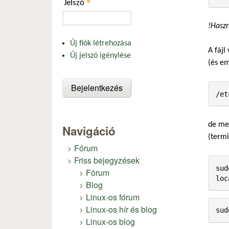
*
Jelszó
!Hasz
Új fiók létrehozása
A fájl
Új jelszó igénylése
(és em
de meg
Navigáció
(termi
Fórum
Friss bejegyzések
sud
Fórum
Blog
Linux-os fórum
Linux-os hír és blog
Linux-os blog