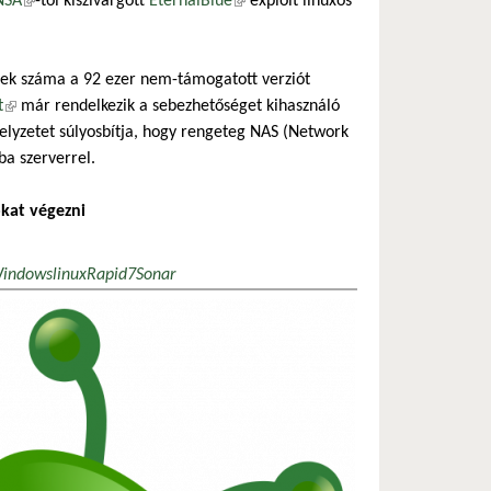
NSA
(külső hivatkozás)
-tól kiszivárgott
EternalBlue
(külső hivatkozás)
exploit linuxos
ttek száma a 92 ezer nem-támogatott verziót
t
(külső hivatkozás)
már rendelkezik a sebezhetőséget kihasználó
 helyzetet súlyosbítja, hogy rengeteg NAS (Network
ba szerverrel.
okat végezni
indows
linux
Rapid7
Sonar