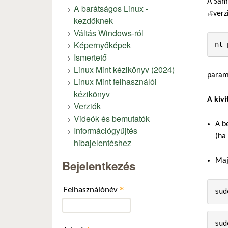
A Sam
A barátságos Linux -
(külső
verz
kezdőknek
Váltás Windows-ról
Képernyőképek
Ismertető
Linux Mint kézikönyv (2024)
param
Linux Mint felhasználói
kézikönyv
A kivi
Verziók
Videók és bemutatók
A b
Információgyűjtés
(ha
hibajelentéshez
Maj
Bejelentkezés
*
Felhasználónév