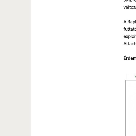
SMB-é
változ
A Rap
futtat
exploi
Attach
Érdem