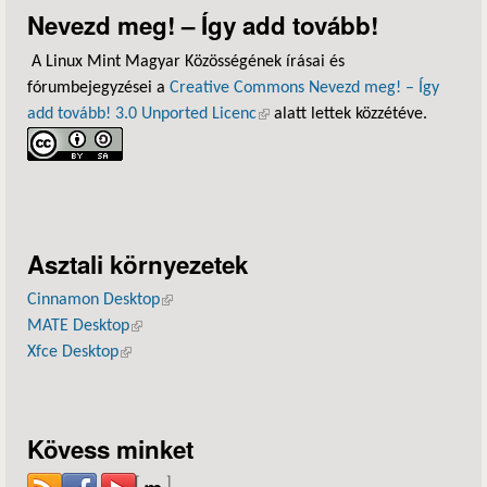
Nevezd meg! – Így add tovább!
A Linux Mint Magyar Közösségének írásai és
fórumbejegyzései a
Creative Commons Nevezd meg! – Így
add tovább! 3.0 Unported Licenc
(külső hivatkozás)
alatt lettek közzétéve.
Asztali környezetek
Cinnamon Desktop
(külső hivatkozás)
MATE Desktop
(külső hivatkozás)
Xfce Desktop
(külső hivatkozás)
Kövess minket