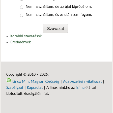
Nem használtam, de az újat kipróbálom.
Nem használtam, és ez után sem fogom.
Korábbi szavazások
Eredmények
Copyright © 2010 – 2026.
Linux Mint Magyar Közösség
|
Adatkezelési nyilatkozat
|
Szabályzat
|
Kapcsolat
| A linuxmint.hu az
fsf.hu
(külső hivatkozás)
által
biztosított kiszolgálóin fut.