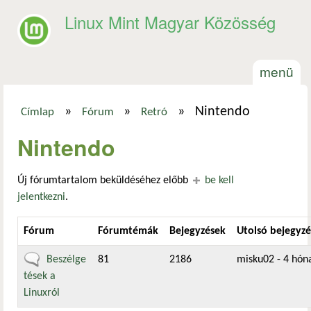
Ugrás a tartalomra
Linux Mint Magyar Közösség
menü
»
»
»
Nintendo
Címlap
Fórum
Retró
Jelenlegi hely
Nintendo
Új fórumtartalom beküldéséhez előbb
be kell
jelentkezni
.
Fórum
Fórumtémák
Bejegyzések
Utolsó bejegyzé
Nincs új bejegyzés
Beszélge
81
2186
misku02
- 4 hóna
tések a
Linuxról