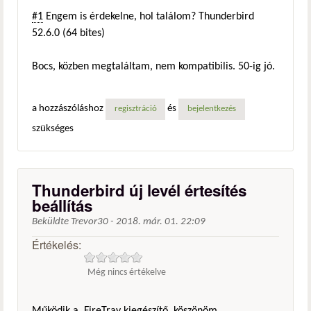
#1
Engem is érdekelne, hol találom? Thunderbird
52.6.0 (64 bites)
Bocs, közben megtaláltam, nem kompatibilis. 50-ig jó.
a hozzászóláshoz
és
regisztráció
bejelentkezés
szükséges
Thunderbird új levél értesítés
beállítás
Beküldte
Trevor30
-
2018. már. 01. 22:09
Értékelés:
Még nincs értékelve
Működik a FireTray kiegészítő, köszönöm.