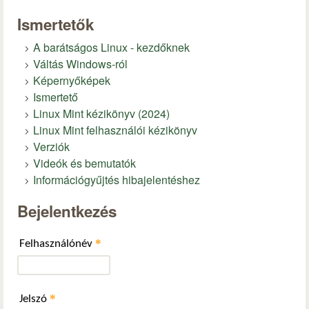
Ismertetők
A barátságos Linux - kezdőknek
Váltás Windows-ról
Képernyőképek
Ismertető
Linux Mint kézikönyv (2024)
Linux Mint felhasználói kézikönyv
Verziók
Videók és bemutatók
Információgyűjtés hibajelentéshez
Bejelentkezés
*
Felhasználónév
*
Jelszó