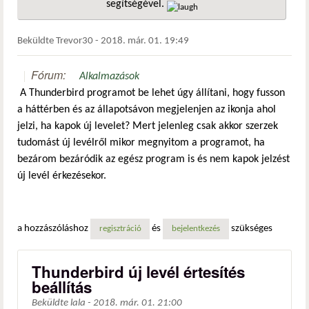
segítségével.
hivatkozá
Beküldte
Trevor30
-
2018. már. 01. 19:49
Fórum:
Alkalmazások
A Thunderbird programot be lehet úgy állítani, hogy fusson
a háttérben és az állapotsávon megjelenjen az ikonja ahol
jelzi, ha kapok új levelet? Mert jelenleg csak akkor szerzek
tudomást új levélről mikor megnyitom a programot, ha
bezárom bezáródik az egész program is és nem kapok jelzést
új levél érkezésekor.
a hozzászóláshoz
és
szükséges
regisztráció
bejelentkezés
Thunderbird új levél értesítés
beállítás
Beküldte
lala
-
2018. már. 01. 21:00