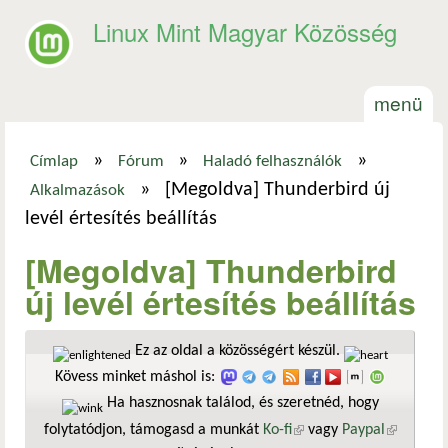
Ugrás a tartalomra
Linux Mint Magyar Közösség
menü
»
»
»
Címlap
Fórum
Haladó felhasználók
Jelenlegi hely
»
[Megoldva] Thunderbird új
Alkalmazások
levél értesítés beállítás
[Megoldva] Thunderbird
új levél értesítés beállítás
Ez az oldal a közösségért készül.
Kövess minket máshol is:
Ha hasznosnak találod, és szeretnéd, hogy
folytatódjon, támogasd a munkát
Ko-fi
(külső hivatkozás)
vagy
Paypal
(külső