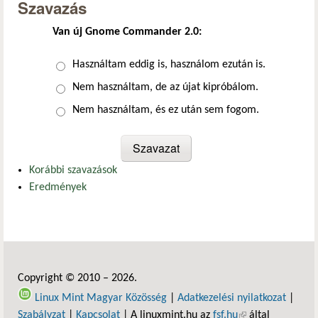
Szavazás
Van új Gnome Commander 2.0:
Választások
Használtam eddig is, használom ezután is.
Nem használtam, de az újat kipróbálom.
Nem használtam, és ez után sem fogom.
Korábbi szavazások
Eredmények
Copyright © 2010 – 2026.
Linux Mint Magyar Közösség
|
Adatkezelési nyilatkozat
|
Szabályzat
|
Kapcsolat
| A linuxmint.hu az
fsf.hu
(külső hivatkozás)
által