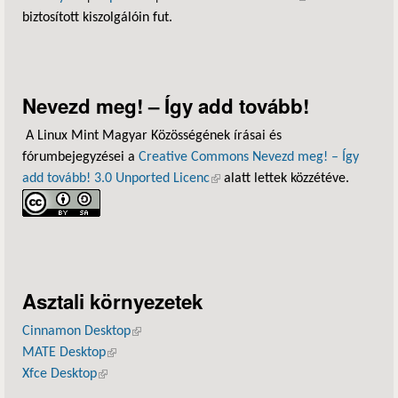
biztosított kiszolgálóin fut.
Nevezd meg! – Így add tovább!
A Linux Mint Magyar Közösségének írásai és
fórumbejegyzései a
Creative Commons Nevezd meg! – Így
add tovább! 3.0 Unported Licenc
(külső hivatkozás)
alatt lettek közzétéve.
Asztali környezetek
Cinnamon Desktop
(külső hivatkozás)
MATE Desktop
(külső hivatkozás)
Xfce Desktop
(külső hivatkozás)