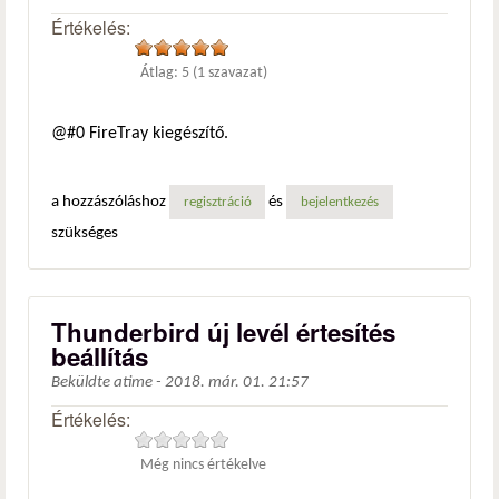
Értékelés:
Átlag:
5
(
1
szavazat)
@#0 FireTray kiegészítő.
a hozzászóláshoz
és
regisztráció
bejelentkezés
szükséges
Thunderbird új levél értesítés
beállítás
Beküldte
atime
-
2018. már. 01. 21:57
Értékelés:
Még nincs értékelve