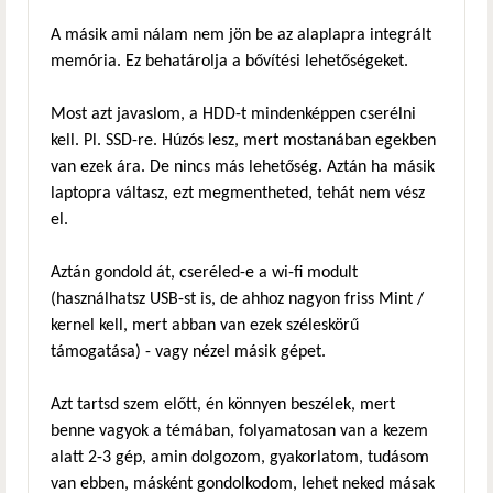
A másik ami nálam nem jön be az alaplapra integrált
memória. Ez behatárolja a bővítési lehetőségeket.
Most azt javaslom, a HDD-t mindenképpen cserélni
kell. Pl. SSD-re. Húzós lesz, mert mostanában egekben
van ezek ára. De nincs más lehetőség. Aztán ha másik
laptopra váltasz, ezt megmentheted, tehát nem vész
el.
Aztán gondold át, cseréled-e a wi-fi modult
(használhatsz USB-st is, de ahhoz nagyon friss Mint /
kernel kell, mert abban van ezek széleskörű
támogatása) - vagy nézel másik gépet.
Azt tartsd szem előtt, én könnyen beszélek, mert
benne vagyok a témában, folyamatosan van a kezem
alatt 2-3 gép, amin dolgozom, gyakorlatom, tudásom
van ebben, másként gondolkodom, lehet neked másak