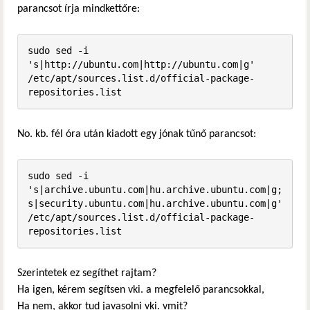
parancsot írja mindkettőre:
sudo sed -i 
's|http://ubuntu.com|http://ubuntu.com|g' 
/etc/apt/sources.list.d/official-package-
repositories.list
No. kb. fél óra után kiadott egy jónak tűnő parancsot:
sudo sed -i 
's|archive.ubuntu.com|hu.archive.ubuntu.com|g; 
s|security.ubuntu.com|hu.archive.ubuntu.com|g' 
/etc/apt/sources.list.d/official-package-
Szerintetek ez segíthet rajtam?
Ha igen, kérem segítsen vki. a megfelelő parancsokkal,
Ha nem, akkor tud javasolni vki. vmit?