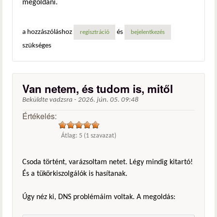
megoldani.
a hozzászóláshoz
és
regisztráció
bejelentkezés
szükséges
Van netem, és tudom is, mitől
Beküldte
vadzsra
-
2026. jún. 05. 09:48
Értékelés:
Átlag:
5
(
1
szavazat)
Csoda történt, varázsoltam netet. Légy mindig kitartó!
És a tükörkiszolgálók is hasítanak.
Úgy néz ki, DNS problémáim voltak. A megoldás: