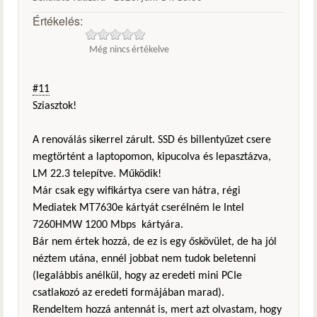
Értékelés:
Még nincs értékelve
#11
Sziasztok!
A renoválás sikerrel zárult. SSD és billentyűzet csere
megtörtént a laptopomon, kipucolva és lepasztázva,
LM 22.3 telepítve. Működik!
Már csak egy wifikártya csere van hátra, régi
Mediatek MT7630e kártyát cserélném le Intel
7260HMW 1200 Mbps kártyára.
Bár nem értek hozzá, de ez is egy őskövület, de ha jól
néztem utána, ennél jobbat nem tudok beletenni
(legalábbis anélkül, hogy az eredeti mini PCIe
csatlakozó az eredeti formájában marad).
Rendeltem hozzá antennát is, mert azt olvastam, hogy