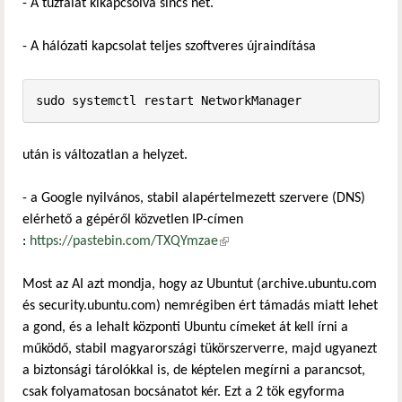
- A tűzfalat kikapcsolva sincs net.
- A hálózati kapcsolat teljes szoftveres újraindítása
sudo systemctl restart NetworkManager
után is változatlan a helyzet.
- a Google nyilvános, stabil alapértelmezett szervere (DNS)
elérhető a gépéről közvetlen IP-címen
:
https://pastebin.com/TXQYmzae
(külső hivatkozás)
Most az AI azt mondja, hogy az Ubuntut (archive.ubuntu.com
és security.ubuntu.com) nemrégiben ért támadás miatt lehet
a gond, és a lehalt központi Ubuntu címeket át kell írni a
működő, stabil magyarországi tükörszerverre, majd ugyanezt
a biztonsági tárolókkal is, de képtelen megírni a parancsot,
csak folyamatosan bocsánatot kér. Ezt a 2 tök egyforma