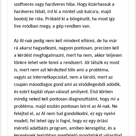
szoftveres vagy hardveres hiba. Hogy kizárhassuk a
hardveres hibát, írd ki a mintet usb kulcsra, majd
bootolj be róla. Próbáld ki a böngészőt, ha most így
live módban megy, a gép rendben van.
Az AI-nak pedig nem kell mindent elhinni, de ha már
rá akarsz hagyatkozni, nagyon pontosan, precízen kell
a kérdést megfogalmazni, mert ha nem, akkor teljesen
tönkre lehet vele tenni a rendszert. Jól látszik ez most
is, mert nem azt kérdezted tőle ami a probléma,
vagyis az internetkapcsolat, nem a tároló, mert az
csupán másodlagos gond ami az elsődlegesből adódik,
és ezért kaptál olyan választ amilyent. Első körben
mindig neked kell pontosan diagnosztizálni, hogy mi a
probléma, majd ezután pontosan leírni az AI-nak. Ne
felejtsd el, az AI nem tud gondolkodni, ez egy nyelvi
modell, fel lehet úgy is fogni, hogy ez egy óriási
méretű adatbázis program, amiben keresgélsz, és a
keresésnek legjobban megfelelő mondatokat választod