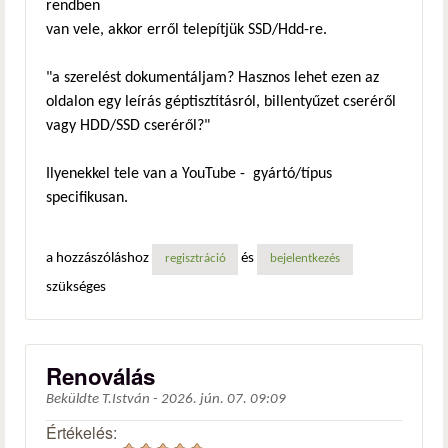
rendben
van vele, akkor erről telepítjük SSD/Hdd-re.
"a szerelést dokumentáljam? Hasznos lehet ezen az
oldalon egy leírás géptisztításról, billentyűzet cseréről
vagy HDD/SSD cseréről?"
Ilyenekkel tele van a YouTube - gyártó/típus
specifikusan.
a hozzászóláshoz
és
regisztráció
bejelentkezés
szükséges
Renoválás
Beküldte
T.István
-
2026. jún. 07. 09:09
Értékelés: