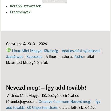
Korábbi szavazások
Eredmények
Copyright © 2010 – 2026.
Linux Mint Magyar Közösség
|
Adatkezelési nyilatkozat
|
Szabályzat
|
Kapcsolat
| A linuxmint.hu az
fsf.hu
(külső hivatkozás)
által
biztosított kiszolgálóin fut.
Nevezd meg! – Így add tovább!
A Linux Mint Magyar Közösségének írásai és
fórumbejegyzései a
Creative Commons Nevezd meg! – Így
add tovább! 3.0 Unported Licenc
(külső hivatkozás)
alatt lettek közzétéve.