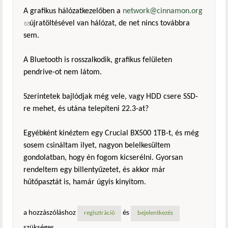
A grafikus hálózatkezelőben a
network@cinnamon.org
(link sends e-mail)
újratöltésével van hálózat, de net nincs továbbra
sem.
A Bluetooth is rosszalkodik, grafikus felületen
pendrive-ot nem látom.
Szerintetek bajlódjak még vele, vagy HDD csere SSD-
re mehet, és utána telepíteni 22.3-at?
Egyébként kinéztem egy Crucial BX500 1TB-t, és még
sosem csináltam ilyet, nagyon belelkesültem
gondolatban, hogy én fogom kicserélni. Gyorsan
rendeltem egy billentyűzetet, és akkor már
hűtőpasztát is, hamár úgyis kinyitom.
a hozzászóláshoz
és
regisztráció
bejelentkezés
szükséges