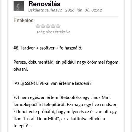
Renoválás
Beküldte
csuhas32
-
2026. jún. 06. 02:42
Értékelés:
Még nincs értékelve
#8
Hardver + szoftver + felhasználó.
Persze, dokumentáld, én például nagy örömmel fogom
olvasni.
'Az új SSD-t LIVE-al van értelme kezdeni?'
Ezt nem egészen értem. Bebootolsz egy Linux Mint
lemezképből írt telepítörőt. Ez maga egy live rendszer,
ki lehet vele próbálni, hogy milyen is ez és van ott egy
ikon "Install Linux Mint", arra kattintva elindul a
telepítő...