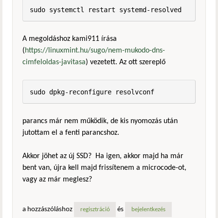
sudo systemctl restart systemd-resolved
A megoldáshoz kami911 írása
(
https://linuxmint.hu/sugo/nem-mukodo-dns-
cimfeloldas-javitasa
) vezetett. Az ott szereplő
sudo dpkg-reconfigure resolvconf
parancs már nem működik, de kis nyomozás után
jutottam el a fenti parancshoz.
Akkor jöhet az új SSD? Ha igen, akkor majd ha már
bent van, újra kell majd frissítenem a microcode-ot,
vagy az már meglesz?
a hozzászóláshoz
és
regisztráció
bejelentkezés