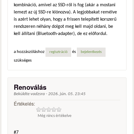
kombináció, amivel az SSD-ről is fog (akár a mostani
lemezt az új SSD-re klónozva). A legjobbakat remélve
is azért lehet olyan, hogy a frissen telepített korszerű
rendszeren néhány dolgot meg kell majd oldani, be
kell állítani (Bluetooth-adapter), de ez előfordul.
a hozzászóláshoz
és
regisztráció
bejelentkezés
szükséges
Renoválás
Beküldte
vadzsra
-
2026. jún. 05. 23:45
Értékelés:
Még nincs értékelve
#7