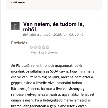
szükséges
Van netem, és tudom is,
mitől
Beküldte
csuhas32
-
2026. jún. 05. 10:40
Értékelés:
Még nincs értékelve
#6
Picit talán ellentmondok magamnak, de én
mondjuk bevállalnám az SSD-t úgy is, hogy minimális
esélye van, itt nem fog beválni, mert ha nem ezzel a
géppel, akkor a következővel használni tudom.
Bár azért jó lenne, ha már a live-val viszonylag
rendesen ketyegne ez a masina, ugyanakkor lehet ezt
onnan is nézni, ha a betegeskedő merevlemezről is
üzemel elfogadhatóan a gép, akkor létezik olyan