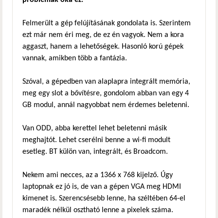
problémák oka ez.
Felmerült a gép felújításának gondolata is. Szerintem
ezt már nem éri meg, de ez én vagyok. Nem a kora
aggaszt, hanem a lehetőségek. Hasonló korú gépek
vannak, amikben több a fantázia.
Szóval, a gépedben van alaplapra integrált memória,
meg egy slot a bővítésre, gondolom abban van egy 4
GB modul, annál nagyobbat nem érdemes beletenni.
Van ODD, abba kerettel lehet beletenni másik
meghajtót. Lehet cserélni benne a wi-fi modult
esetleg. BT külön van, integrált, és Broadcom.
Nekem ami necces, az a 1366 x 768 kijelző. Úgy
laptopnak ez jó is, de van a gépen VGA meg HDMI
kimenet is. Szerencsésebb lenne, ha széltében 64-el
maradék nélkül osztható lenne a pixelek száma.