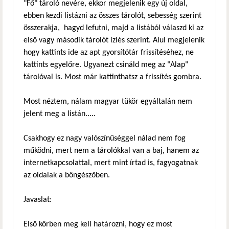
"Fő" tároló nevére, ekkor megjelenik egy új oldal,
ebben kezdi listázni az összes tárolót, sebesség szerint
összerakja, hagyd lefutni, majd a listából válaszd ki az
első vagy második tárolót ízlés szerint. Alul megjelenik
hogy kattints ide az apt gyorsítótár frissítéséhez, ne
kattints egyelőre. Ugyanezt csináld meg az "Alap"
tárolóval is. Most már kattinthatsz a frissítés gombra.
Most néztem, nálam magyar tükör egyáltalán nem
jelent meg a listán.....
Csakhogy ez nagy valószínűséggel nálad nem fog
működni, mert nem a tárolókkal van a baj, hanem az
internetkapcsolattal, mert mint írtad is, fagyogatnak
az oldalak a böngészőben.
Javaslat:
Első körben meg kell határozni, hogy ez most