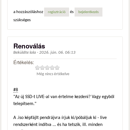
a hozzászóláshoz
és
regisztráció
bejelentkezés
szükséges
Renoválás
Beküldte
lala
-
2026. jún. 06. 06:13
Értékelés:
Még nincs értékelve
#8
"Az új SSD-t LIVE-al van értelme kezdeni? Vagy egyből
telepítsem."
A .iso képfájlt pendrájvra írjuk ki/póbáljuk ki - live
rendszerként indítva ... és ha tetszik, ill. minden