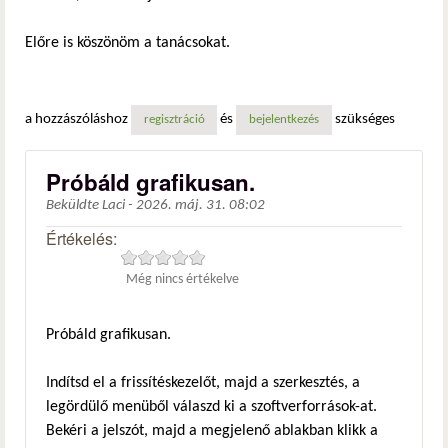
Előre is köszönöm a tanácsokat.
a hozzászóláshoz
és
szükséges
regisztráció
bejelentkezés
Próbáld grafikusan.
Beküldte
Laci
-
2026. máj. 31. 08:02
Értékelés:
Még nincs értékelve
Próbáld grafikusan.
Indítsd el a frissítéskezelőt, majd a szerkesztés, a
legördülő menüből válaszd ki a szoftverforrások-at.
Bekéri a jelszót, majd a megjelenő ablakban klikk a