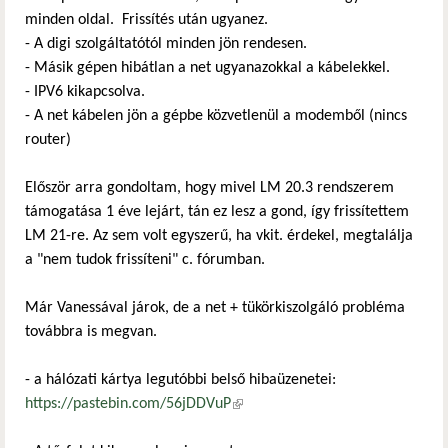
minden oldal. Frissítés után ugyanez.
- A digi szolgáltatótól minden jön rendesen.
- Másik gépen hibátlan a net ugyanazokkal a kábelekkel.
- IPV6 kikapcsolva.
- A net kábelen jön a gépbe közvetlenül a modemből (nincs
router)
Először arra gondoltam, hogy mivel LM 20.3 rendszerem
támogatása 1 éve lejárt, tán ez lesz a gond, így frissítettem
LM 21-re. Az sem volt egyszerű, ha vkit. érdekel, megtalálja
a "nem tudok frissíteni" c. fórumban.
Már Vanessával járok, de a net + tükörkiszolgáló probléma
továbbra is megvan.
- a hálózati kártya legutóbbi belső hibaüzenetei:
https://pastebin.com/56jDDVuP
(külső hivatkozás)