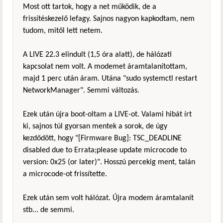
Most ott tartok, hogy a net működik, de a
frissítéskezelő lefagy. Sajnos nagyon kapkodtam, nem
tudom, mitől lett netem.
A LIVE 22.3 elindult (1,5 óra alatt), de hálózati
kapcsolat nem volt. A modemet áramtalanítottam,
majd 1 perc után áram. Utána "sudo systemctl restart
NetworkManager". Semmi változás.
Ezek után újra boot-oltam a LIVE-ot. Valami hibát írt
ki, sajnos túl gyorsan mentek a sorok, de úgy
kezdődött, hogy "[Firmware Bug]: TSC_DEADLINE
disabled due to Errata;please update microcode to
version: 0x25 (or later)". Hosszú percekig ment, talán
a microcode-ot frissítette.
Ezek után sem volt hálózat. Újra modem áramtalanít
stb... de semmi.