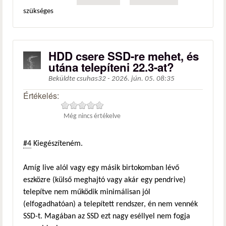
szükséges
HDD csere SSD-re mehet, és
utána telepíteni 22.3-at?
Beküldte
csuhas32
-
2026. jún. 05. 08:35
Értékelés:
Még nincs értékelve
#4
Kiegészíteném.
Amíg live alól vagy egy másik birtokomban lévő
eszközre (külső meghajtó vagy akár egy pendrive)
telepítve nem működik minimálisan jól
(elfogadhatóan) a telepített rendszer, én nem vennék
SSD-t. Magában az SSD ezt nagy eséllyel nem fogja