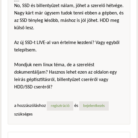
No, SSD és billentyűzet nálam, jöhet a szerelő hétvége.
Nagy kárt már úgysem tudok tenni ebben a gépben, és
az SSD tényleg később, máshoz is jól jöhet. HDD meg
külső lesz.
Az új SSD-t LIVE-al van értelme kezdeni? Vagy egyből
telepítsem.
Mondjuk nem linux téma, de a szerelést
dokumentáljam? Hasznos lehet ezen az oldalon egy
leírás géptisztításról, billentyűzet cseréről vagy
HDD/SSD cseréről?
a hozzászóláshoz
és
regisztráció
bejelentkezés
szükséges