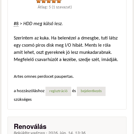
Átlag:
5
(
1
szavazat)
#8
>
HDD meg külső lesz.
Szerintem az kuka. Ha belenézel a dmesgbe, tuti látsz
egy csomó piros disk meg I/O hibát. Ments le róla
amit lehet, oszt gyereknek jó lesz munkadarabnak.
Megfelelő csavarhúzót a kezébe, szedje szét, imádják.
Artes omnes perdocet paupertas.
a hozzászóláshoz
és
regisztráció
bejelentkezés
szükséges
Renoválás
Beküldte
vadzsra
-
2026. jún. 14. 13:36