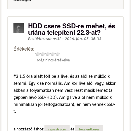
HDD csere SSD-re mehet, és
utána telepíteni 22.3-at?
Beküldte
csuhas32
-
2026. jún. 05. 06:33
Értékelés:
Még nincs értékelve
#3
1,5 óra alatt tölt be a live, és az alól se működik
semmi. Egyik se normális. Amikor live alól vagy, akkor
abban a folyamatban nem vesz részt másik lemez (a
gépben lévő SSD/HDD). Amíg live alól nem működik
minimálisan jól (elfogadhatóan), én nem vennék SSD-
t.
a hozzászóláshoz
és
regisztráció
bejelentkezés