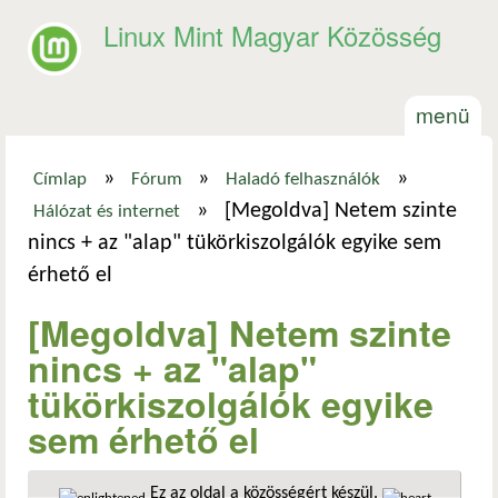
Ugrás a tartalomra
Linux Mint Magyar Közösség
menü
»
»
»
Címlap
Fórum
Haladó felhasználók
Jelenlegi hely
»
[Megoldva] Netem szinte
Hálózat és internet
nincs + az "alap" tükörkiszolgálók egyike sem
érhető el
[Megoldva] Netem szinte
nincs + az "alap"
tükörkiszolgálók egyike
sem érhető el
Ez az oldal a közösségért készül.