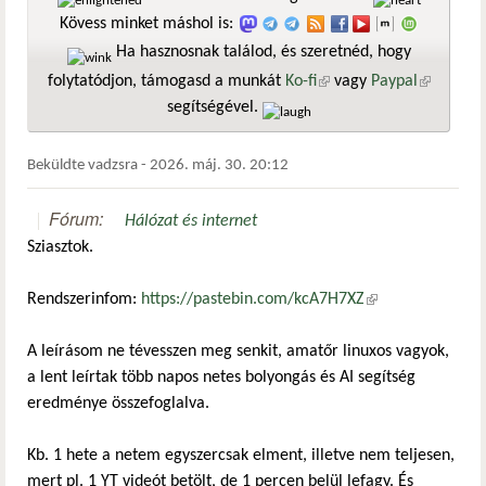
Kövess minket máshol is:
Ha hasznosnak találod, és szeretnéd, hogy
folytatódjon, támogasd a munkát
Ko-fi
(külső hivatkozás)
vagy
Paypal
(külső
segítségével.
hivatkozá
Beküldte
vadzsra
-
2026. máj. 30. 20:12
Fórum:
Hálózat és internet
Sziasztok.
Rendszerinfom:
https://pastebin.com/kcA7H7XZ
(külső
hivatkozás)
A leírásom ne tévesszen meg senkit, amatőr linuxos vagyok,
a lent leírtak több napos netes bolyongás és AI segítség
eredménye összefoglalva.
Kb. 1 hete a netem egyszercsak elment, illetve nem teljesen,
mert pl. 1 YT videót betölt, de 1 percen belül lefagy. És