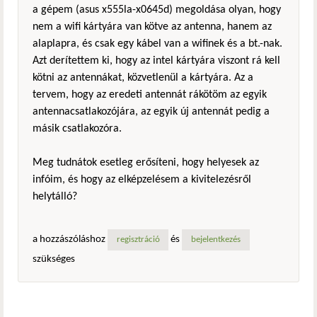
a gépem (asus x555la-x0645d) megoldása olyan, hogy
nem a wifi kártyára van kötve az antenna, hanem az
alaplapra, és csak egy kábel van a wifinek és a bt.-nak.
Azt derítettem ki, hogy az intel kártyára viszont rá kell
kötni az antennákat, közvetlenül a kártyára. Az a
tervem, hogy az eredeti antennát rákötöm az egyik
antennacsatlakozójára, az egyik új antennát pedig a
másik csatlakozóra.
Meg tudnátok esetleg erősíteni, hogy helyesek az
infóim, és hogy az elképzelésem a kivitelezésről
helytálló?
a hozzászóláshoz
és
regisztráció
bejelentkezés
szükséges