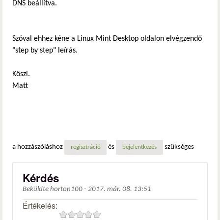
DNS beállítva.
Szóval ehhez kéne a Linux Mint Desktop oldalon elvégzendő
"step by step" leírás.
Köszi.
Matt
a hozzászóláshoz
és
szükséges
regisztráció
bejelentkezés
Kérdés
Beküldte
horton100
-
2017. már. 08. 13:51
Értékelés: