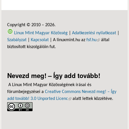
Copyright © 2010 – 2026.
Linux Mint Magyar Közösség
|
Adatkezelési nyilatkozat
|
Szabályzat
|
Kapcsolat
| A linuxmint.hu az
fsf.hu
(külső hivatkozás)
által
biztosított kiszolgálóin fut.
Nevezd meg! – Így add tovább!
A Linux Mint Magyar Közösségének írásai és
fórumbejegyzései a
Creative Commons Nevezd meg! – Így
add tovább! 3.0 Unported Licenc
(külső hivatkozás)
alatt lettek közzétéve.