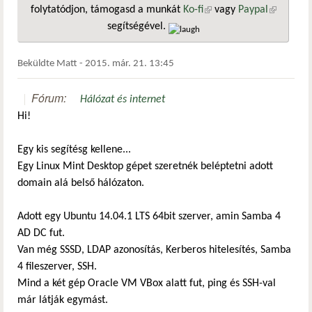
folytatódjon, támogasd a munkát
Ko-fi
(külső hivatkozás)
vagy
Paypal
(külső
segítségével.
hivatkozá
Beküldte
Matt
-
2015. már. 21. 13:45
Fórum:
Hálózat és internet
Hi!
Egy kis segítésg kellene...
Egy Linux Mint Desktop gépet szeretnék beléptetni adott
domain alá belső hálózaton.
Adott egy Ubuntu 14.04.1 LTS 64bit szerver, amin Samba 4
AD DC fut.
Van még SSSD, LDAP azonosítás, Kerberos hitelesítés, Samba
4 fileszerver, SSH.
Mind a két gép Oracle VM VBox alatt fut, ping és SSH-val
már látják egymást.