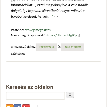
információkat..., ezzel megkönnyítve a válaszadók
dolgát. Így kaphatsz közvetlenül helyes választ a
további kérdések helyett.
(
*
) :)
Paste.ee:
szöveg megosztás
Nincs még Dropboxod?
https://db.tt/8kIjjJQ7
(külső
hivatkozás)
a hozzászóláshoz
és
regisztráció
bejelentkezés
szükséges
Keresés az oldalon
Keresés