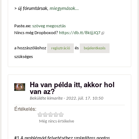
>
új fórumtársak,
miegymások...
Paste.ee:
szöveg megosztás
Nincs még Dropboxod?
https://db.tt/8kIjjJQ7
(külső
hivatkozás)
a hozzászóláshoz
és
regisztráció
bejelentkezés
szükséges
Ha van példa itt, akkor hol
van az?
Beküldte
kimarite
-
2022. júl. 17. 10:50
Értékelés:
Még nincs értékelve
#1
A problémád felvetéséhez szolgáltass pontos