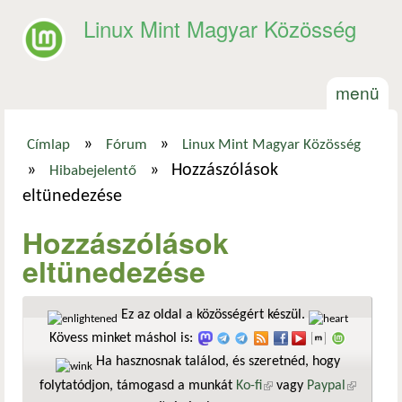
Ugrás a tartalomra
Linux Mint Magyar Közösség
menü
»
»
Címlap
Fórum
Linux Mint Magyar Közösség
Jelenlegi hely
»
»
Hozzászólások
Hibabejelentő
eltünedezése
Hozzászólások
eltünedezése
Ez az oldal a közösségért készül.
Kövess minket máshol is:
Ha hasznosnak találod, és szeretnéd, hogy
folytatódjon, támogasd a munkát
Ko-fi
(külső hivatkozás)
vagy
Paypal
(külső