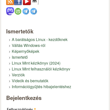
Ismertetők
A barátságos Linux - kezdőknek
Váltás Windows-ról
Képernyőképek
Ismertető
Linux Mint kézikönyv (2024)
Linux Mint felhasználói kézikönyv
Verziók
Videók és bemutatók
Információgyűjtés hibajelentéshez
Bejelentkezés
*
Felhasználónév