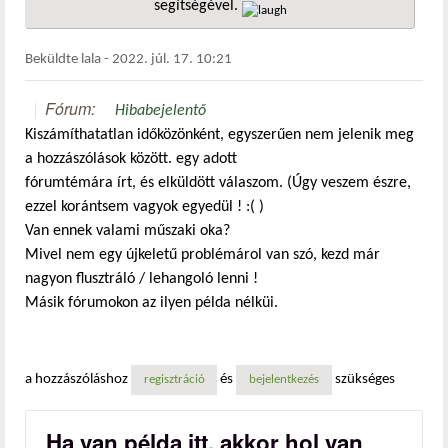
segítségével.
hivatkozá
Beküldte
lala
-
2022. júl. 17. 10:21
Fórum:
Hibabejelentő
Kiszámíthatatlan időközönként, egyszerűen nem jelenik meg
a hozzászólások között. egy adott
fórumtémára írt, és elküldött válaszom. (Úgy veszem észre,
ezzel korántsem vagyok egyedül ! :( )
Van ennek valami műszaki oka?
Mivel nem egy újkeletű problémárol van szó, kezd már
nagyon flusztráló / lehangoló lenni !
Másik fórumokon az ilyen példa nélküi.
a hozzászóláshoz
és
szükséges
regisztráció
bejelentkezés
Ha van példa itt, akkor hol van