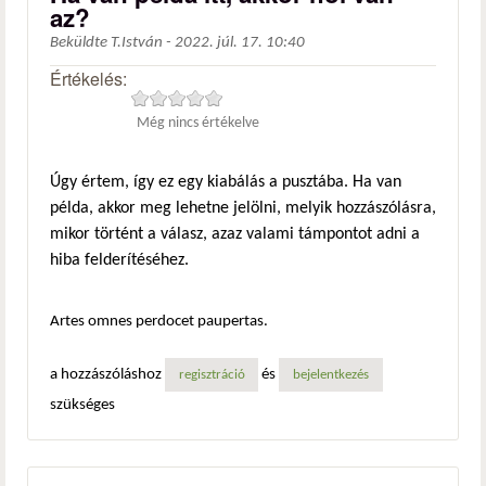
az?
Beküldte
T.István
-
2022. júl. 17. 10:40
Értékelés:
Még nincs értékelve
Úgy értem, így ez egy kiabálás a pusztába. Ha van
példa, akkor meg lehetne jelölni, melyik hozzászólásra,
mikor történt a válasz, azaz valami támpontot adni a
hiba felderítéséhez.
Artes omnes perdocet paupertas.
a hozzászóláshoz
és
regisztráció
bejelentkezés
szükséges