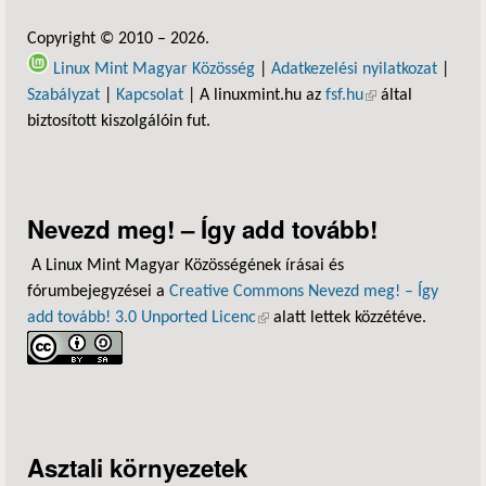
Copyright © 2010 – 2026.
Linux Mint Magyar Közösség
|
Adatkezelési nyilatkozat
|
Szabályzat
|
Kapcsolat
| A linuxmint.hu az
fsf.hu
(külső hivatkozás)
által
biztosított kiszolgálóin fut.
Nevezd meg! – Így add tovább!
A Linux Mint Magyar Közösségének írásai és
fórumbejegyzései a
Creative Commons Nevezd meg! – Így
add tovább! 3.0 Unported Licenc
(külső hivatkozás)
alatt lettek közzétéve.
Asztali környezetek