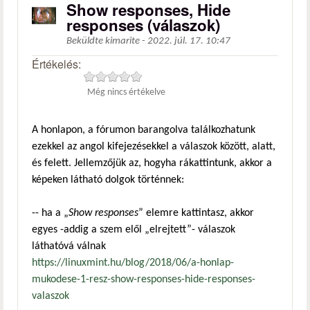
Show responses, Hide
responses (válaszok)
Beküldte
kimarite
-
2022. júl. 17. 10:47
Értékelés:
Még nincs értékelve
A honlapon, a fórumon barangolva találkozhatunk
ezekkel az angol kifejezésekkel a válaszok között, alatt,
és felett. Jellemzőjük az, hogyha rákattintunk, akkor a
képeken látható dolgok történnek:
-- ha a „
Show responses
” elemre kattintasz, akkor
egyes -addig a szem elől „elrejtett”- válaszok
láthatóvá válnak
https://linuxmint.hu/blog/2018/06/a-honlap-
mukodese-1-resz-show-responses-hide-responses-
valaszok