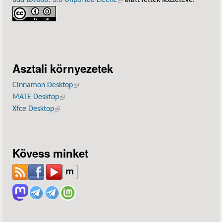
add tovább! 3.0 Unported Licenc
(külső hivatkozás)
alatt lettek közzétéve.
Asztali környezetek
Cinnamon Desktop
(külső hivatkozás)
MATE Desktop
(külső hivatkozás)
Xfce Desktop
(külső hivatkozás)
Kövess minket