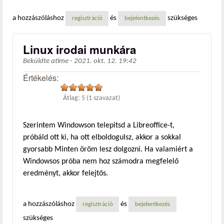
a hozzászóláshoz
és
szükséges
regisztráció
bejelentkezés
Linux irodai munkára
Beküldte
atime
-
2021. okt. 12. 19:42
Értékelés:
Átlag:
5
(
1
szavazat)
Szerintem Windowson telepitsd a Libreoffice-t,
próbáld ott ki, ha ott elboldogulsz, akkor a sokkal
gyorsabb Minten öröm lesz dolgozni. Ha valamiért a
Windowsos próba nem hoz számodra megfelelő
eredményt, akkor felejtős.
a hozzászóláshoz
és
regisztráció
bejelentkezés
szükséges