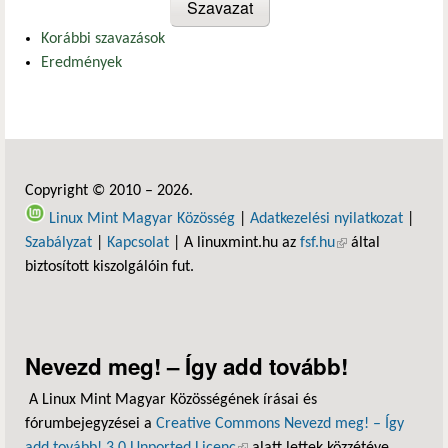
Korábbi szavazások
Eredmények
Copyright © 2010 – 2026.
Linux Mint Magyar Közösség
|
Adatkezelési nyilatkozat
|
Szabályzat
|
Kapcsolat
| A linuxmint.hu az
fsf.hu
(külső hivatkozás)
által
biztosított kiszolgálóin fut.
Nevezd meg! – Így add tovább!
A Linux Mint Magyar Közösségének írásai és
fórumbejegyzései a
Creative Commons Nevezd meg! – Így