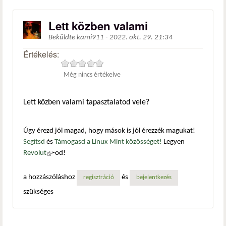
Lett közben valami
Beküldte
kami911
-
2022. okt. 29. 21:34
Értékelés:
Még nincs értékelve
Lett közben valami tapasztalatod vele?
Úgy érezd jól magad, hogy mások is jól érezzék magukat!
Segítsd
és
Támogasd a Linux Mint közösséget!
Legyen
Revolut
(külső hivatkozás)
-od!
a hozzászóláshoz
és
regisztráció
bejelentkezés
szükséges