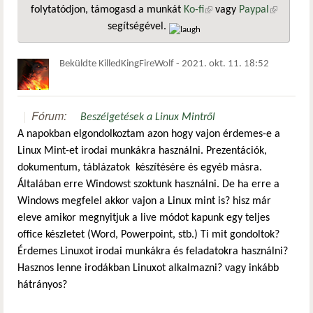
folytatódjon, támogasd a munkát
Ko-fi
(külső hivatkozás)
vagy
Paypal
(külső
segítségével.
hivatkozá
Beküldte
KilledKingFireWolf
-
2021. okt. 11. 18:52
Fórum:
Beszélgetések a Linux Mintről
A napokban elgondolkoztam azon hogy vajon érdemes-e a
Linux Mint-et irodai munkákra használni. Prezentációk,
dokumentum, táblázatok készítésére és egyéb másra.
Általában erre Windowst szoktunk használni. De ha erre a
Windows megfelel akkor vajon a Linux mint is? hisz már
eleve amikor megnyitjuk a live módot kapunk egy teljes
office készletet (Word, Powerpoint, stb.) Ti mit gondoltok?
Érdemes Linuxot irodai munkákra és feladatokra használni?
Hasznos lenne irodákban Linuxot alkalmazni? vagy inkább
hátrányos?