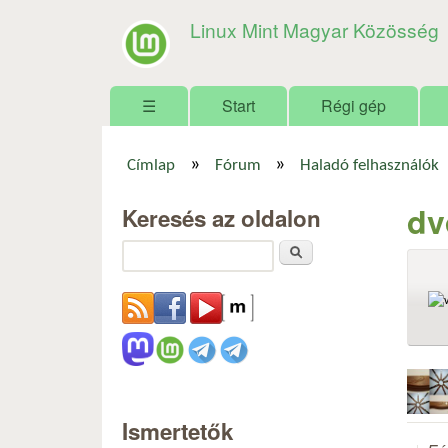
Linux Mint Magyar Közösség
Főmenü
☰
Start
Régi gép
»
»
Címlap
Fórum
Haladó felhasználók
Jelenlegi hely
dv
Keresés az oldalon
Keresés
Ismertetők