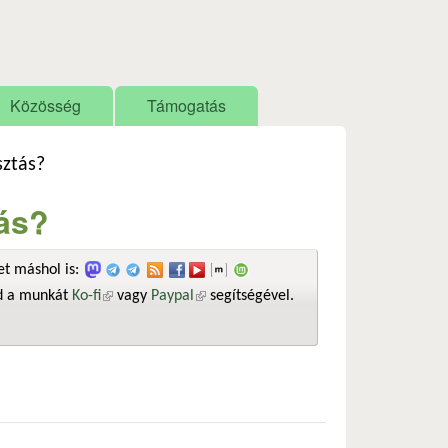
Közösség
Támogatás
ztás?
ás?
t máshol is:
sd a munkát
Ko-fi
(külső hivatkozás)
vagy
Paypal
(külső hivatkozás)
segítségével.