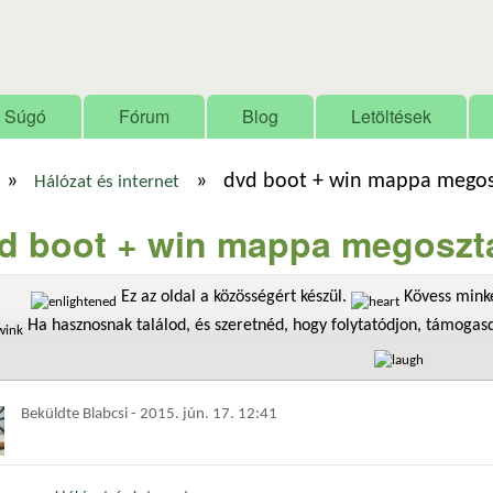
Ugrás a tartalomra
Súgó
Fórum
Blog
Letöltések
»
»
dvd boot + win mappa megos
Hálózat és internet
d boot + win mappa megoszt
Ez az oldal a közösségért készül.
Kövess minke
Ha hasznosnak találod, és szeretnéd, hogy folytatódjon, támoga
Beküldte
Blabcsi
-
2015. jún. 17. 12:41