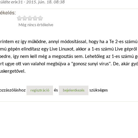
küldte
erix31
-
2015. jún. 18. 08:38
tékelés:
Még nincs értékelve
erintem ez így működne, annyi módosítással, hogy ha a Te 2-es számú
mú gépén elindítasz egy Live Linuxot, akkor a 1-es számú Live géprő
pedre, így nem kell még a megosztás sem. Lehetőleg az 1-es számú g
t ugye ott van valahol megbújva a "gonosz sunyi vírus". De, akár gy
uskergetővel.
ozzászóláshoz
és
szükséges
regisztráció
bejelentkezés