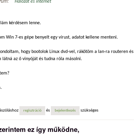
rum:
Hálózat és internet
illám kérdésem lenne.
m Win 7-es gépe benyelt egy vírust, adatot kellene menteni.
ondoltam, hogy bootolok Linux dvd-vel, rákötöm a lan-ra routeren és
látná az ő vinyóját és tudna róla másolni.
jtem?
.
ászóláshoz
és
szükséges
regisztráció
bejelentkezés
zerintem ez így működne,