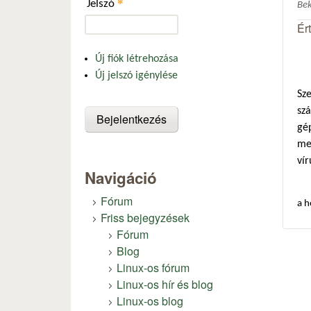
*
Jelszó
Be
Ér
Új fiók létrehozása
Új jelszó igénylése
Sz
szá
gé
mer
vír
Navigáció
Fórum
a h
Friss bejegyzések
Fórum
Blog
Linux-os fórum
Linux-os hír és blog
Linux-os blog