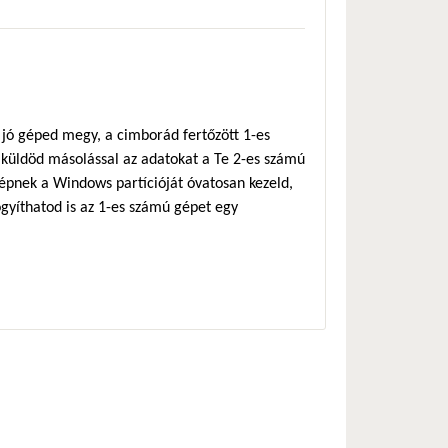
 jó géped megy, a cimborád fertőzött 1-es
l küldöd másolással az adatokat a Te 2-es számú
épnek a Windows partícióját óvatosan kezeld,
ógyíthatod is az 1-es számú gépet egy