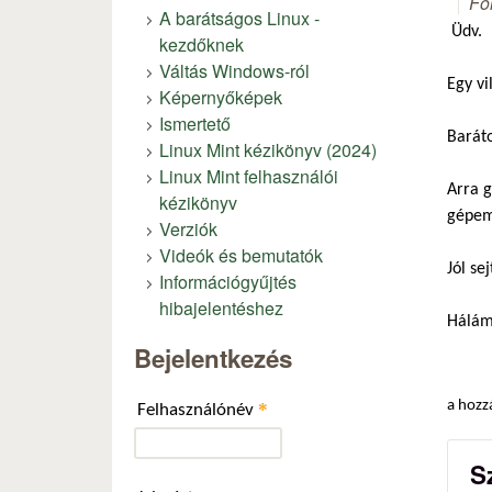
Fó
A barátságos Linux -
Üdv.
kezdőknek
Váltás Windows-ról
Egy v
Képernyőképek
Ismertető
Baráto
Linux Mint kézikönyv (2024)
Linux Mint felhasználói
Arra g
kézikönyv
gépem 
Verziók
Videók és bemutatók
Jól se
Információgyűjtés
hibajelentéshez
Hálám
Bejelentkezés
a hozz
*
Felhasználónév
S