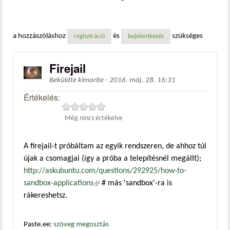
a hozzászóláshoz
és
szükséges
regisztráció
bejelentkezés
Firejail
Beküldte
kimarite
-
2016. máj. 28. 16:31
Értékelés:
Még nincs értékelve
A firejail-t próbáltam az egyik rendszeren, de ahhoz túl
újak a csomagjai (így a próba a telepítésnél megállt);
http://askubuntu.com/questions/292925/how-to-
sandbox-applications
(külső hivatkozás)
# más 'sandbox'-ra is
rákereshetsz.
Paste.ee:
szöveg megosztás