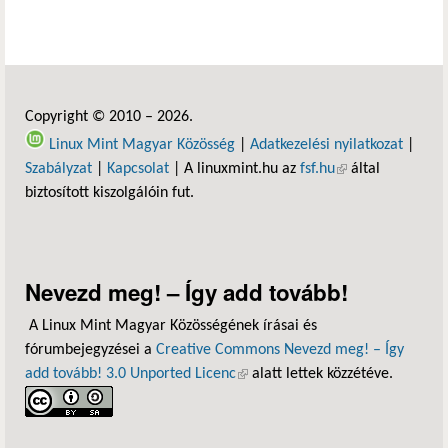
Copyright © 2010 – 2026.
Linux Mint Magyar Közösség
|
Adatkezelési nyilatkozat
|
Szabályzat
|
Kapcsolat
| A linuxmint.hu az
fsf.hu
(külső hivatkozás)
által
biztosított kiszolgálóin fut.
Nevezd meg! – Így add tovább!
A Linux Mint Magyar Közösségének írásai és
fórumbejegyzései a
Creative Commons Nevezd meg! – Így
add tovább! 3.0 Unported Licenc
(külső hivatkozás)
alatt lettek közzétéve.