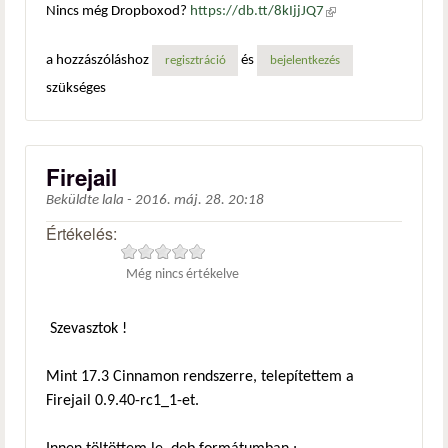
Nincs még Dropboxod?
https://db.tt/8kIjjJQ7
(külső
hivatkozás)
a hozzászóláshoz
és
regisztráció
bejelentkezés
szükséges
Firejail
Beküldte
lala
-
2016. máj. 28. 20:18
Értékelés:
Még nincs értékelve
Szevasztok !
Mint 17.3 Cinnamon rendszerre, telepítettem a
Firejail 0.9.40-rc1_1-et.