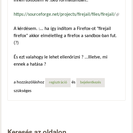
Innen töltöttem le .deb formátumban.:
https://sourceforge.net/projects/firejail/files/firejail/
(külső
hivatkozá
A kérdésem. :... ha így indítom a Firefox-ot "firejail
firefox" akkor elméletileg a firefox a sandbox-ban fut.
(?)
És ezt valahogy le lehet ellenőrizni ? ...Illetve, mi
ennek a hatása ?
a hozzászóláshoz
és
regisztráció
bejelentkezés
szükséges
Keresés az oldalon