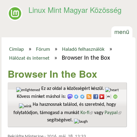
Ugrás a tartalomra
Linux Mint Magyar Közösség
menü
»
»
»
Címlap
Fórum
Haladó felhasználók
Jelenlegi hely
»
Browser In the Box
Hálózat és internet
Browser In the Box
Ez az oldal a közösségért készül.
Kövess minket máshol is:
Ha hasznosnak találod, és szeretnéd, hogy
folytatódjon, támogasd a munkát
Ko-fi
(külső hivatkozás)
vagy
Paypal
(külső
segítségével.
hivatkozá
Beküldte
MinterJoe
-
2016. máj. 28. 13:33