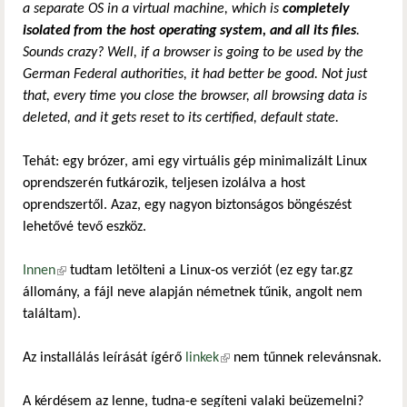
a separate OS in a virtual machine, which is
completely
isolated from the host operating system, and all its files
.
Sounds crazy? Well, if a browser is going to be used by the
German Federal authorities, it had better be good. Not just
that, every time you close the browser, all browsing data is
deleted, and it gets reset to its certified, default state.
Tehát: egy brózer, ami egy virtuális gép minimalizált Linux
oprendszerén futkározik, teljesen izolálva a host
oprendszertől. Azaz, egy nagyon biztonságos böngészést
lehetővé tevő eszköz.
Innen
(külső hivatkozás)
tudtam letölteni a Linux-os verziót (ez egy tar.gz
állomány, a fájl neve alapján németnek tűnik, angolt nem
találtam).
Az installálás leírását ígérő
linkek
(külső hivatkozás)
nem tűnnek relevánsnak.
A kérdésem az lenne, tudna-e segíteni valaki beüzemelni?