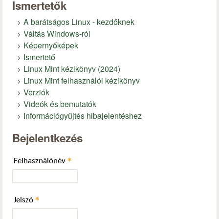
Ismertetők
A barátságos Linux - kezdőknek
Váltás Windows-ról
Képernyőképek
Ismertető
Linux Mint kézikönyv (2024)
Linux Mint felhasználói kézikönyv
Verziók
Videók és bemutatók
Információgyűjtés hibajelentéshez
Bejelentkezés
*
Felhasználónév
*
Jelszó