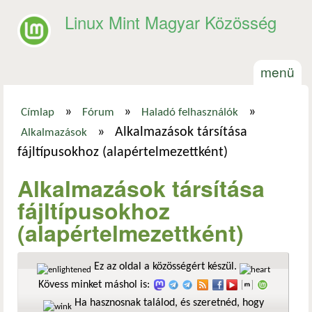
Ugrás a tartalomra
Linux Mint Magyar Közösség
menü
»
»
»
Címlap
Fórum
Haladó felhasználók
Jelenlegi hely
»
Alkalmazások társítása
Alkalmazások
fájltípusokhoz (alapértelmezettként)
Alkalmazások társítása
fájltípusokhoz
(alapértelmezettként)
Ez az oldal a közösségért készül.
Kövess minket máshol is:
Ha hasznosnak találod, és szeretnéd, hogy