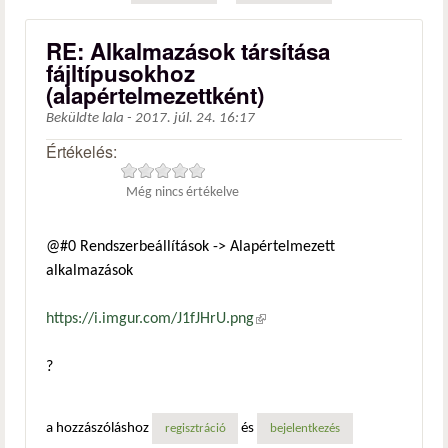
RE: Alkalmazások társítása
fájltípusokhoz
(alapértelmezettként)
Beküldte
lala
-
2017. júl. 24. 16:17
Értékelés:
Még nincs értékelve
@#0 Rendszerbeállítások -> Alapértelmezett
alkalmazások
https://i.imgur.com/J1fJHrU.png
(külső hivatkozás)
?
a hozzászóláshoz
és
regisztráció
bejelentkezés