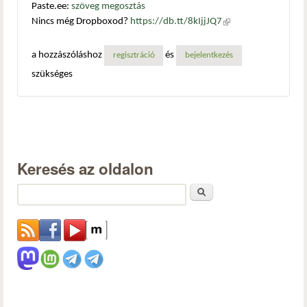
Paste.ee:
szöveg megosztás
Nincs még Dropboxod?
https://db.tt/8kIjjJQ7
(külső
hivatkozás)
a hozzászóláshoz
és
regisztráció
bejelentkezés
szükséges
Keresés az oldalon
Keresés