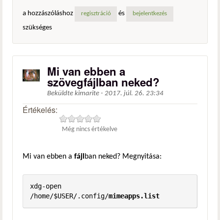
a hozzászóláshoz
és
regisztráció
bejelentkezés
szükséges
Mi van ebben a
szövegfájlban neked?
Beküldte
kimarite
-
2017. júl. 26. 23:34
Értékelés:
Még nincs értékelve
Mi van ebben a
fájl
ban neked? Megnyitása:
xdg-open 
/home/$USER/.config/
mimeapps.list