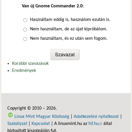
Van új Gnome Commander 2.0:
Választások
Használtam eddig is, használom ezután is.
Nem használtam, de az újat kipróbálom.
Nem használtam, és ez után sem fogom.
Korábbi szavazások
Eredmények
Copyright © 2010 – 2026.
Linux Mint Magyar Közösség
|
Adatkezelési nyilatkozat
|
Szabályzat
|
Kapcsolat
| A linuxmint.hu az
fsf.hu
(külső hivatkozás)
által
biztosított kiszolgálóin fut.