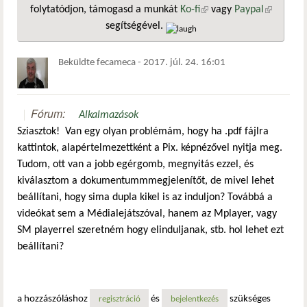
folytatódjon, támogasd a munkát
Ko-fi
(külső hivatkozás)
vagy
Paypal
(külső
segítségével.
hivatkozá
Beküldte
fecameca
-
2017. júl. 24. 16:01
Fórum:
Alkalmazások
Sziasztok! Van egy olyan problémám, hogy ha .pdf fájlra
kattintok, alapértelmezettként a Pix. képnézővel nyitja meg.
Tudom, ott van a jobb egérgomb, megnyitás ezzel, és
kiválasztom a dokumentummmegjelenítőt, de mivel lehet
beállítani, hogy sima dupla kikel is az induljon? Továbbá a
videókat sem a Médialejátszóval, hanem az Mplayer, vagy
SM playerrel szeretném hogy elinduljanak, stb. hol lehet ezt
beállítani?
a hozzászóláshoz
és
szükséges
regisztráció
bejelentkezés