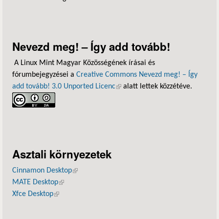
Nevezd meg! – Így add tovább!
A Linux Mint Magyar Közösségének írásai és
fórumbejegyzései a
Creative Commons Nevezd meg! – Így
add tovább! 3.0 Unported Licenc
(külső hivatkozás)
alatt lettek közzétéve.
Asztali környezetek
Cinnamon Desktop
(külső hivatkozás)
MATE Desktop
(külső hivatkozás)
Xfce Desktop
(külső hivatkozás)