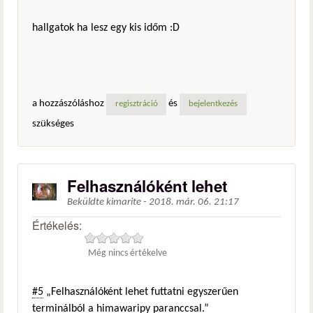
hallgatok ha lesz egy kis időm :D
a hozzászóláshoz
és
regisztráció
bejelentkezés
szükséges
Felhasználóként lehet
Beküldte
kimarite
-
2018. már. 06. 21:17
Értékelés:
Még nincs értékelve
#5
„Felhasználóként lehet futtatni egyszerűen
terminálból a himawaripy paranccsal.”