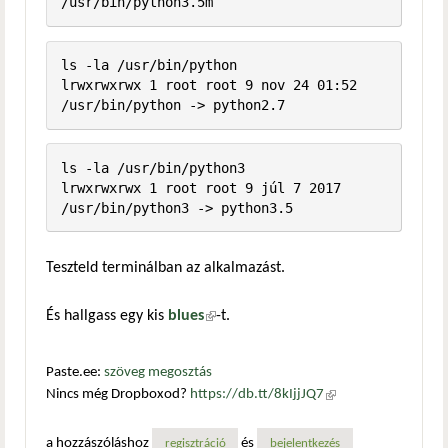
ls -la /usr/bin/python

lrwxrwxrwx 1 root root 9 nov 24 01:52 
/usr/bin/python -> python2.7
ls -la /usr/bin/python3

lrwxrwxrwx 1 root root 9 júl 7 2017 
Teszteld terminálban az alkalmazást.
És hallgass egy kis
blues
(külső hivatkozás)
-t.
Paste.ee:
szöveg megosztás
Nincs még Dropboxod?
https://db.tt/8kIjjJQ7
(külső
hivatkozás)
a hozzászóláshoz
és
regisztráció
bejelentkezés