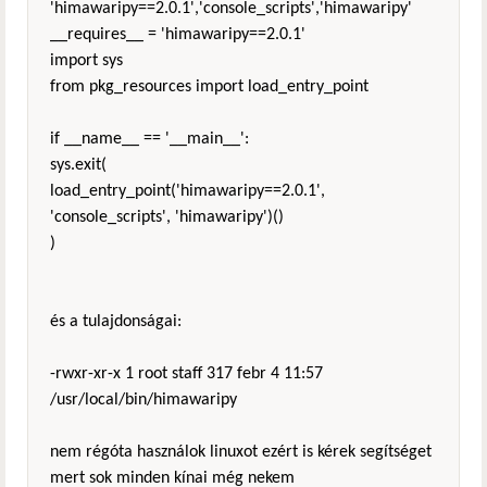
'himawaripy==2.0.1','console_scripts','himawaripy'
__requires__ = 'himawaripy==2.0.1'
import sys
from pkg_resources import load_entry_point
if __name__ == '__main__':
sys.exit(
load_entry_point('himawaripy==2.0.1',
'console_scripts', 'himawaripy')()
)
és a tulajdonságai:
-rwxr-xr-x 1 root staff 317 febr 4 11:57
/usr/local/bin/himawaripy
nem régóta használok linuxot ezért is kérek segítséget
mert sok minden kínai még nekem