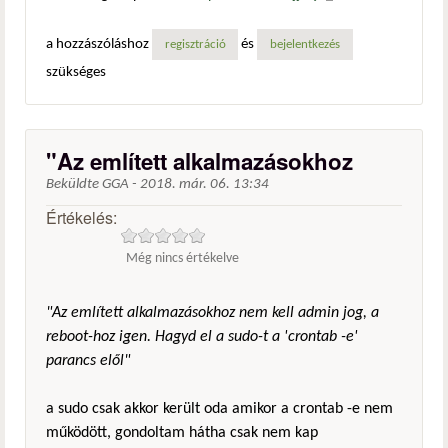
hivatkozás)
a hozzászóláshoz
és
regisztráció
bejelentkezés
szükséges
"Az említett alkalmazásokhoz
Beküldte
GGA
-
2018. már. 06. 13:34
Értékelés:
Még nincs értékelve
"Az említett alkalmazásokhoz nem kell admin jog, a
reboot-hoz igen. Hagyd el a sudo-t a 'crontab -e'
parancs elől"
a sudo csak akkor került oda amikor a crontab -e nem
működött, gondoltam hátha csak nem kap