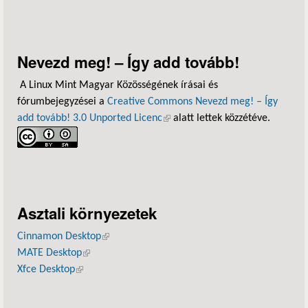
Nevezd meg! – Így add tovább!
A Linux Mint Magyar Közösségének írásai és
fórumbejegyzései a
Creative Commons Nevezd meg! – Így
add tovább! 3.0 Unported Licenc
(külső hivatkozás)
alatt lettek közzétéve.
Asztali környezetek
Cinnamon Desktop
(külső hivatkozás)
MATE Desktop
(külső hivatkozás)
Xfce Desktop
(külső hivatkozás)