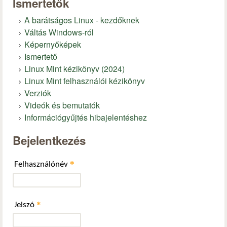
Ismertetők
A barátságos Linux - kezdőknek
Váltás Windows-ról
Képernyőképek
Ismertető
Linux Mint kézikönyv (2024)
Linux Mint felhasználói kézikönyv
Verziók
Videók és bemutatók
Információgyűjtés hibajelentéshez
Bejelentkezés
*
Felhasználónév
*
Jelszó