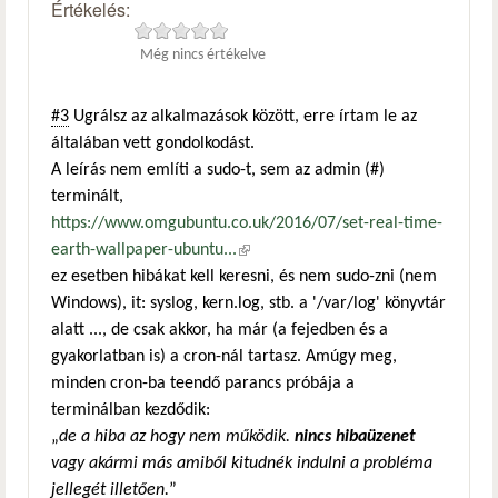
Értékelés:
Még nincs értékelve
#3
Ugrálsz az alkalmazások között, erre írtam le az
általában vett gondolkodást.
A leírás nem említi a sudo-t, sem az admin (#)
terminált,
https://www.omgubuntu.co.uk/2016/07/set-real-time-
earth-wallpaper-ubuntu...
(külső hivatkozás)
ez esetben hibákat kell keresni, és nem sudo-zni (nem
Windows), it: syslog, kern.log, stb. a '/var/log' könyvtár
alatt ..., de csak akkor, ha már (a fejedben és a
gyakorlatban is) a cron-nál tartasz. Amúgy meg,
minden cron-ba teendő parancs próbája a
terminálban kezdődik:
„
de a hiba az hogy nem működik.
nincs hibaüzenet
vagy akármi más amiből kitudnék indulni a probléma
jellegét illetően.
”