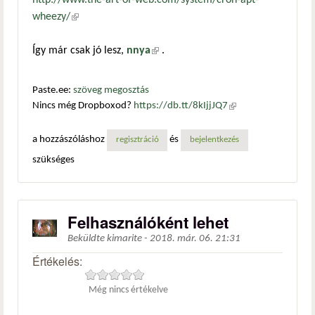
wheezy/
(külső hivatkozás)
Így már csak jó lesz,
nnya
(külső hivatkozás)
.
Paste.ee:
szöveg megosztás
Nincs még Dropboxod?
https://db.tt/8kIjjJQ7
(külső
hivatkozás)
a hozzászóláshoz
és
regisztráció
bejelentkezés
szükséges
Felhasználóként lehet
Beküldte
kimarite
-
2018. már. 06. 21:31
Értékelés:
Még nincs értékelve