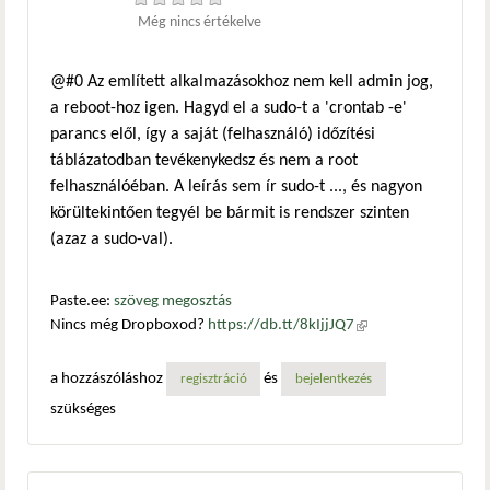
Még nincs értékelve
@#0 Az említett alkalmazásokhoz nem kell admin jog,
a reboot-hoz igen. Hagyd el a sudo-t a 'crontab -e'
parancs elől, így a saját (felhasználó) időzítési
táblázatodban tevékenykedsz és nem a root
felhasználóéban. A leírás sem ír sudo-t ..., és nagyon
körültekintően tegyél be bármit is rendszer szinten
(azaz a sudo-val).
Paste.ee:
szöveg megosztás
Nincs még Dropboxod?
https://db.tt/8kIjjJQ7
(külső
hivatkozás)
a hozzászóláshoz
és
regisztráció
bejelentkezés
szükséges