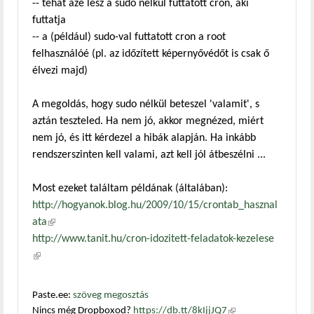
-- tehát azé lesz a sudo nélkül futtatott cron, aki
futtatja
-- a (például) sudo-val futtatott cron a root
felhasználóé (pl. az időzített képernyővédőt is csak ő
élvezi majd)
A megoldás, hogy sudo nélkül beteszel 'valamit', s
aztán teszteled. Ha nem jó, akkor megnézed, miért
nem jó, és itt kérdezel a hibák alapján. Ha inkább
rendszerszinten kell valami, azt kell jól átbeszélni ...
Most ezeket találtam példának (általában):
http://hogyanok.blog.hu/2009/10/15/crontab_hasznal
ata
(külső hivatkozás)
http://www.tanit.hu/cron-idozitett-feladatok-kezelese
(külső hivatkozás)
Paste.ee:
szöveg megosztás
Nincs még Dropboxod?
https://db.tt/8kIjjJQ7
(külső