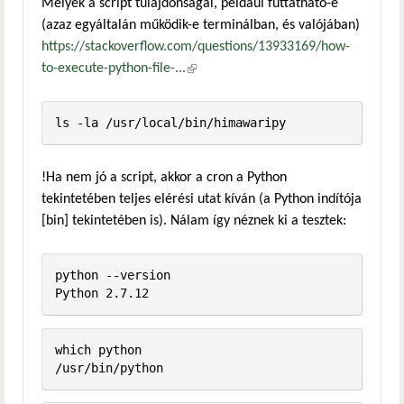
Melyek a script tulajdonságai, például futtatható-e
(azaz egyáltalán működik-e terminálban, és valójában)
https://stackoverflow.com/questions/13933169/how-
to-execute-python-file-...
(külső hivatkozás)
!Ha nem jó a script, akkor a cron a Python
tekintetében teljes elérési utat kíván (a Python indítója
[bin] tekintetében is). Nálam így néznek ki a tesztek:
python --version

which python
