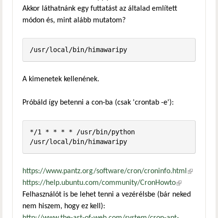
Akkor láthatnánk egy futtatást az általad említett
módon és, mint alább mutatom?
A kimenetek kellenének.
Próbáld így betenni a con-ba (csak 'crontab -e'):
*/1 * * * * /usr/bin/python 
https://www.pantz.org/software/cron/croninfo.html
(külső
https://help.ubuntu.com/community/CronHowto
(külső
hivatkozá
Felhasználót is be lehet tenni a vezérélsbe (bár neked
hivatkozás)
nem hiszem, hogy ez kell):
http://www.the-art-of-web.com/system/cron-apt-