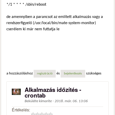
*/1 * * * * /sbin/reboot
de amennyiben a parancsot az említett alkalmazás vagy a
rendszerfigyelő (/usr/local/bin/mate-system-monitor)
cserélem ki már nem futtatja le
a hozzászóláshoz
és
szükséges
regisztráció
bejelentkezés
Alkalmazás időzítés -
crontab
Beküldte
kimarite
-
2018. már. 06. 13:06
Értékelés: