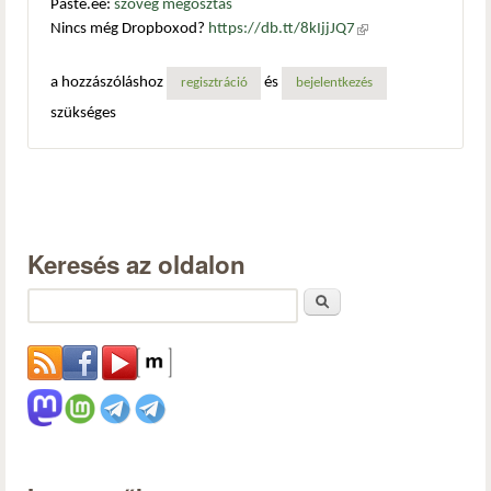
Paste.ee:
szöveg megosztás
Nincs még Dropboxod?
https://db.tt/8kIjjJQ7
(külső
hivatkozás)
a hozzászóláshoz
és
regisztráció
bejelentkezés
szükséges
Keresés az oldalon
Keresés