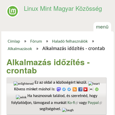
Ugrás a tartalomra
Linux Mint Magyar Közösség
menü
»
»
»
Címlap
Fórum
Haladó felhasználók
Jelenlegi hely
»
Alkalmazás időzítés - crontab
Alkalmazások
Alkalmazás időzítés -
crontab
Ez az oldal a közösségért készül.
Kövess minket máshol is:
Ha hasznosnak találod, és szeretnéd, hogy
folytatódjon, támogasd a munkát
Ko-fi
(külső hivatkozás)
vagy
Paypal
(külső
segítségével.
hivatkozá