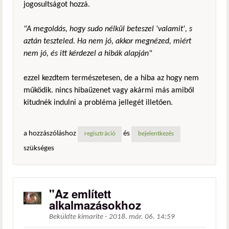
jogosultságot hozzá.
"A megoldás, hogy sudo nélkül beteszel 'valamit', s
aztán teszteled. Ha nem jó, akkor megnézed, miért
nem jó, és itt kérdezel a hibák alapján"
ezzel kezdtem természetesen, de a hiba az hogy nem
működik. nincs hibaüzenet vagy akármi más amiből
kitudnék indulni a probléma jellegét illetően.
a hozzászóláshoz
és
regisztráció
bejelentkezés
szükséges
"Az említett
alkalmazásokhoz
Beküldte
kimarite
-
2018. már. 06. 14:59