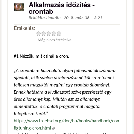
Alkalmazás időzítés -
crontab
Beküldte
kimarite
-
2018. már. 06. 13:21
Értékelés:
Még nincs értékelve
#1
Nézzük, mit csinál a cron:
„
A crontab -e használata olyan felhasználók számára
ajánlott, akik sablon alkalmazása nélkül szeretnének
teljesen maguktól megírni egy crontab állományt.
Ennek hatására a kiválasztott szövegszerkesztő egy
üres állományt kap. Miután ezt az állományt
elmentettük, a crontab programmal magától
telepítésre kerül.
”
https://www.freebsd.org/doc/hu/books/handbook/con
figtuning-cron.html
(külső hivatkozás)