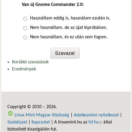
Van új Gnome Commander 2.0:
Választások
Használtam eddig is, használom ezután is.
Nem használtam, de az újat kipróbálom.
Nem használtam, és ez után sem fogom.
Korábbi szavazások
Eredmények
Copyright © 2010 – 2026.
Linux Mint Magyar Közösség
|
Adatkezelési nyilatkozat
|
Szabályzat
|
Kapcsolat
| A linuxmint.hu az
fsf.hu
(külső hivatkozás)
által
biztosított kiszolgálóin fut.