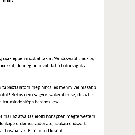
 Linuxra
ég csak éppen most álltak át Windowsról Linuxra,
nuxokkal, de még nem volt kellő bátorságuk a
 sok tapasztalatom még nincs, és mennyivel másabb
ználok! Biztos nem vagyok szakember se, de azt is
mikor mindenképp hasznos lesz.
ét már az átváltás előtti hónapban megterveztem.
ndenképp érdemes vadonatúj szokásrendszert
-t használtak. Erről majd később.