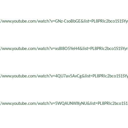
://www.youtube.com/watch?v=GNz-CsoBbGE&list=PL8PRlc2bco1S1S
://www.youtube.com/watch?v=xs8l8O5YeH4&list=PL8PRlc2bco1S1S
://www.youtube.com/watch?v=4QU7av5AvCg&list=PL8PRlc2bco1S1
://www.youtube.com/watch?v=5WQAUNWXyNU&list=PL8PRlc2bco1S