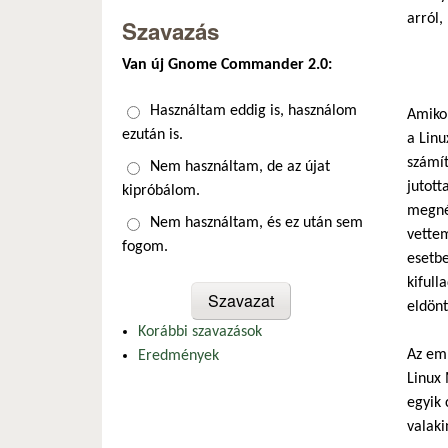
arról,
Szavazás
Van új Gnome Commander 2.0:
Választások
Használtam eddig is, használom
Amikor
ezután is.
a Linu
számí
Nem használtam, de az újat
jutott
kipróbálom.
megnéz
Nem használtam, és ez után sem
vettem
fogom.
esetbe
kifull
eldönt
Korábbi szavazások
Az eml
Eredmények
Linux 
egyik 
valaki