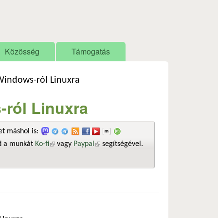
Közösség
Támogatás
i Windows-ról Linuxra
s-ról Linuxra
t máshol is:
sd a munkát
Ko-fi
(külső hivatkozás)
vagy
Paypal
(külső hivatkozás)
segítségével.