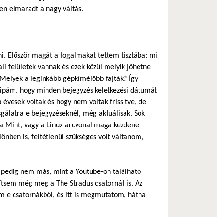
sen elmaradt a nagy váltás.
ni. Először magát a fogalmakat tettem tisztába: mi
ali felületek vannak és ezek közül melyik jöhetne
Melyek a leginkább gépkímélőbb fajták? Így
aripám, hogy minden bejegyzés keletkezési dátumát
 évesek voltak és hogy nem voltak frissítve, de
zsgálatra e bejegyzéseknél, még aktuálisak. Sok
y a Mint, vagy a Linux arcvonal maga kezdene
lönben is, feltétlenül szükséges volt váltanom,
z pedig nem más, mint a Youtube-on található
lítsem még meg a The Stradus csatornát is. Az
m e csatornákból, és itt is megmutatom, hátha