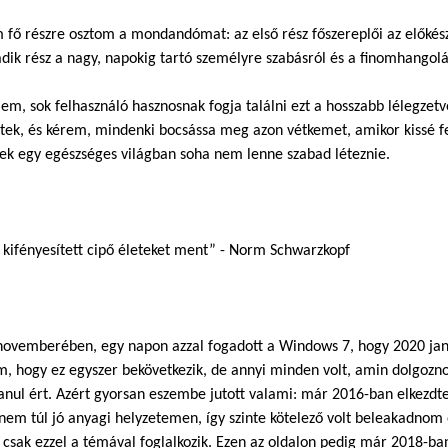
fő részre osztom a mondandómat: az első rész főszereplői az előkész
ik rész a nagy, napokig tartó személyre szabásról és a finomhangolás
m, sok felhasználó hasznosnak fogja találni ezt a hosszabb lélegzetv
tek, és kérem, mindenki bocsássa meg azon vétkemet, amikor kissé fe
ek egy egészséges világban soha nem lenne szabad léteznie.
 kifényesített cipő életeket ment” - Norm Schwarzkopf
ovemberében, egy napon azzal fogadott a Windows 7, hogy 2020 januá
, hogy ez egyszer bekövetkezik, de annyi minden volt, amin dolgoznom
anul ért. Azért gyorsan eszembe jutott valami: már 2016-ban elkezdt
nem túl jó anyagi helyzetemen, így szinte kötelező volt beleakadnom
csak ezzel a témával foglalkozik. Ezen az oldalon pedig már 2018-ban