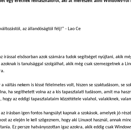
et egy eretnek felhasználóról, aki át merészelt állni Windows-ról
változástól, az állandóságtól félj!” - Lao Ce
az írással elsősorban azok számára tudok segítséget nyújtani, akik m
e azoknak is tanulsággal szolgálhat, akik még csak szemezgetnek a Li
ra.
 a váltás nekem is kissé félelmetes volt, hiszen se szaktudásom, se
olna, ha segíthetett volna az a kis tapasztalati tudásom, amit ma has
 hogy az eddigi tapasztalataim közzététele valahol, valakiknek, vala
az írásban igen fontos hangsúlyt kapnak a szokások, amelyek jó rész
st az elején le kell szögeznem, hogy aki Linuxot használ, annak mi
ítania. Ez persze hatványozottan igaz azokra, akik eddig csak Windows