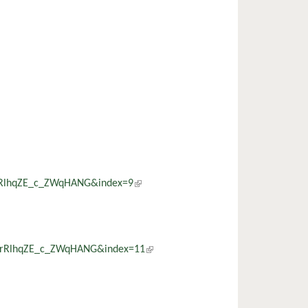
kozás)
yrRlhqZE_c_ZWqHANG&index=9
(külső hivatkozás)
YyrRlhqZE_c_ZWqHANG&index=11
(külső hivatkozás)