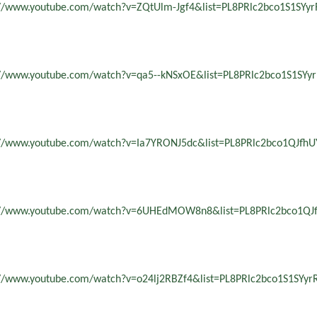
://www.youtube.com/watch?v=ZQtUlm-Jgf4&list=PL8PRlc2bco1S1SY
://www.youtube.com/watch?v=qa5--kNSxOE&list=PL8PRlc2bco1S1S
://www.youtube.com/watch?v=Ia7YRONJ5dc&list=PL8PRlc2bco1QJfh
://www.youtube.com/watch?v=6UHEdMOW8n8&list=PL8PRlc2bco1QJ
://www.youtube.com/watch?v=o24lj2RBZf4&list=PL8PRlc2bco1S1SY