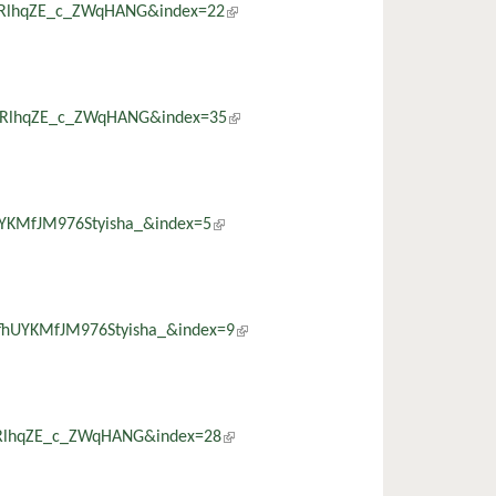
yrRlhqZE_c_ZWqHANG&index=22
(külső hivatkozás)
YyrRlhqZE_c_ZWqHANG&index=35
(külső hivatkozás)
UYKMfJM976Styisha_&index=5
(külső hivatkozás)
fhUYKMfJM976Styisha_&index=9
(külső hivatkozás)
yrRlhqZE_c_ZWqHANG&index=28
(külső hivatkozás)