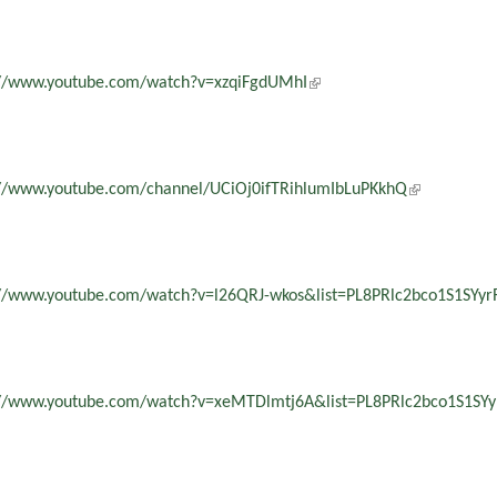
://www.youtube.com/watch?v=xzqiFgdUMhI
(külső hivatkozás)
://www.youtube.com/channel/UCiOj0ifTRihlumIbLuPKkhQ
(külső hivat
://www.youtube.com/watch?v=l26QRJ-wkos&list=PL8PRlc2bco1S1SY
://www.youtube.com/watch?v=xeMTDlmtj6A&list=PL8PRlc2bco1S1S