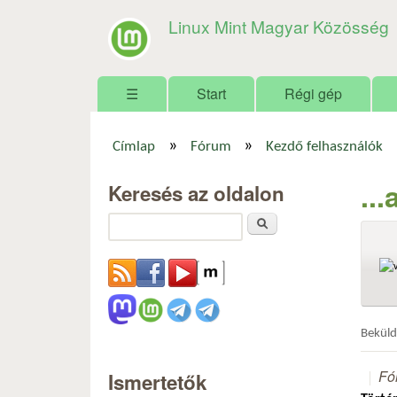
Linux Mint Magyar Közösség
Főmenü
☰
Start
Régi gép
»
»
Címlap
Fórum
Kezdő felhasználók
Jelenlegi hely
..
Keresés az oldalon
Keresés
Bekül
Fó
Ismertetők