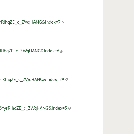
YyrRlhqZE_c_ZWqHANG&index=7
(külső hivatkozás)
YyrRlhqZE_c_ZWqHANG&index=6
(külső hivatkozás)
SYyrRlhqZE_c_ZWqHANG&index=29
(külső hivatkozás)
1SYyrRlhqZE_c_ZWqHANG&index=5
(külső hivatkozás)