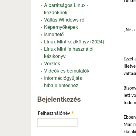
Történ
A barátságos Linux -
kezdőknek
Váltás Windows-ról
Képernyőképek
„Ne a 
Ismertető
Linux Mint kézikönyv (2024)
Linux Mint felhasználói
kézikönyv
Ezzel 
Verziók
illetv
Videók és bemutatók
váltás
Információgyűjtés
hibajelentéshez
Bizony
lett v
Bejelentkezés
tudom,
*
Felhasználónév
Ebben 
Már mo
kialak