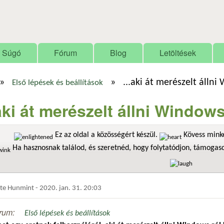
Ugrás a tartalomra
Súgó
Fórum
Blog
Letöltések
»
»
...aki át merészelt álln
Első lépések és beállítások
.aki át merészelt állni Window
Ez az oldal a közösségért készül.
Kövess minke
Ha hasznosnak találod, és szeretnéd, hogy folytatódjon, támoga
dte
Hunmint
-
2020. jan. 31. 20:03
rum:
Első lépések és beállítások