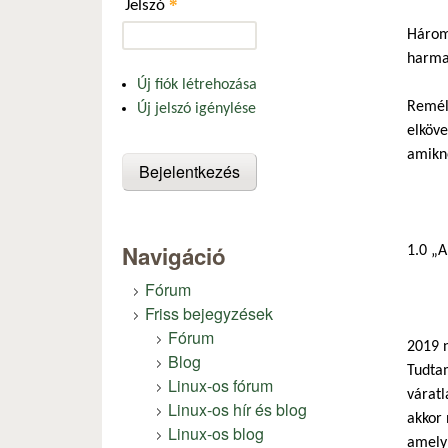
*
Jelszó
Három 
harmad
Új fiók létrehozása
Reméle
Új jelszó igénylése
elköve
amikn
Navigáció
1.0 „A
Fórum
Friss bejegyzések
Fórum
2019 n
Blog
Tudtam
Linux-os fórum
váratl
Linux-os hír és blog
akkor 
Linux-os blog
amely 