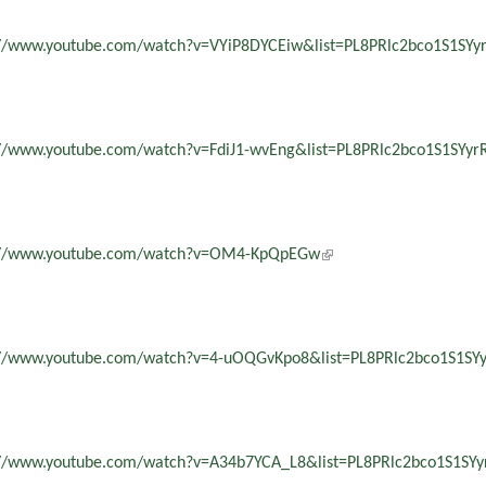
://www.youtube.com/watch?v=VYiP8DYCEiw&list=PL8PRlc2bco1S1S
://www.youtube.com/watch?v=FdiJ1-wvEng&list=PL8PRlc2bco1S1SY
://www.youtube.com/watch?v=OM4-KpQpEGw
(külső hivatkozás)
://www.youtube.com/watch?v=4-uOQGvKpo8&list=PL8PRlc2bco1S1S
://www.youtube.com/watch?v=A34b7YCA_L8&list=PL8PRlc2bco1S1S