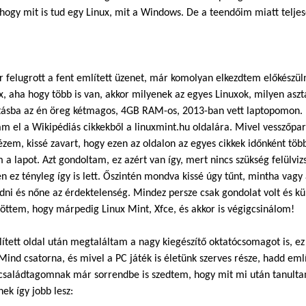
 hogy mit is tud egy Linux, mit a Windows. De a teendőim miatt telje
 felugrott a fent említett üzenet, már komolyan elkezdtem előkészül
x, aha hogy több is van, akkor milyenek az egyes Linuxok, milyen aszt
tásba az én öreg kétmagos, 4GB RAM-os, 2013-ban vett laptopomon. 
am el a Wikipédiás cikkekből a linuxmint.hu oldalára. Mivel vesszőp
em, kissé zavart, hogy ezen az oldalon az egyes cikkek időnként több
 a lapot. Azt gondoltam, ez azért van így, mert nincs szükség felülvi
n ez tényleg így is lett. Őszintén mondva kissé úgy tűnt, mintha vag
adni és nőne az érdektelenség. Mindez persze csak gondolat volt és kü
öttem, hogy márpedig Linux Mint, Xfce, és akkor is végigcsinálom!
ített oldal után megtaláltam a nagy kiegészítő oktatócsomagot is, e
Mind csatorna, és mivel a PC játék is életünk szerves része, hadd em
családtagomnak már sorrendbe is szedtem, hogy mit mi után tanulta
nek így jobb lesz: