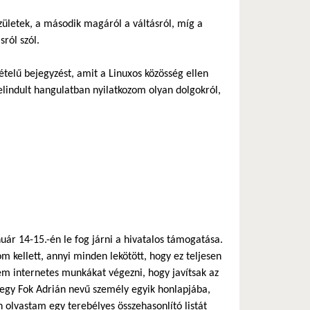
ületek, a második magáról a váltásról, míg a
ról szól.
ételű bejegyzést, amit a Linuxos közösség ellen
lindult hangulatban nyilatkozom olyan dolgokról,
r 14-15.-én le fog járni a hivatalos támogatása.
 kellett, annyi minden lekötött, hogy ez teljesen
em internetes munkákat végezni, hogy javítsak az
 egy Fok Adrián nevű személy egyik honlapjába,
 olvastam egy terebélyes összehasonlító listát