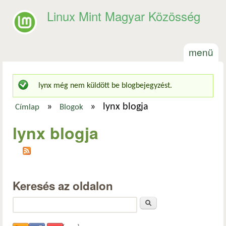
Ugrás a tartalomra
Linux Mint Magyar Közösség
menü
lynx
még nem küldött be blogbejegyzést.
Állapotüzenet
»
»
lynx blogja
Címlap
Blogok
Jelenlegi hely
lynx blogja
Keresés az oldalon
Keresés