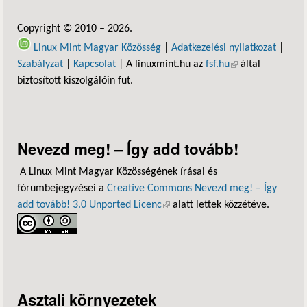
Copyright © 2010 – 2026.
Linux Mint Magyar Közösség
|
Adatkezelési nyilatkozat
|
Szabályzat
|
Kapcsolat
| A linuxmint.hu az
fsf.hu
(külső hivatkozás)
által
biztosított kiszolgálóin fut.
Nevezd meg! – Így add tovább!
A Linux Mint Magyar Közösségének írásai és
fórumbejegyzései a
Creative Commons Nevezd meg! – Így
add tovább! 3.0 Unported Licenc
(külső hivatkozás)
alatt lettek közzétéve.
Asztali környezetek