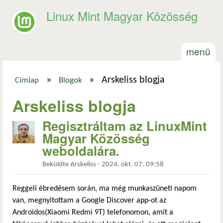
Ugrás a tartalomra
Linux Mint Magyar Közösség
menü
»
»
Arskeliss blogja
Címlap
Blogok
Jelenlegi hely
Arskeliss blogja
Regisztráltam az LinuxMint
Magyar Közösség
weboldalára.
Beküldte
Arskeliss
-
2024. okt. 07. 09:58
Reggeli ébredésem során, ma még munkaszüneti napom
van, megnyitottam a Google Discover app-ot az
Androidos(Xiaomi Redmi 9T) telefonomon, amit a