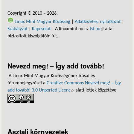
Copyright © 2010 – 2026.
Linux Mint Magyar Közösség
|
Adatkezelési nyilatkozat
|
Szabályzat
|
Kapcsolat
| A linuxmint.hu az
fsf.hu
(külső hivatkozás)
által
biztosított kiszolgálóin fut.
Nevezd meg! – Így add tovább!
A Linux Mint Magyar Közösségének írásai és
fórumbejegyzései a
Creative Commons Nevezd meg! – Így
add tovább! 3.0 Unported Licenc
(külső hivatkozás)
alatt lettek közzétéve.
Asztali környezetek