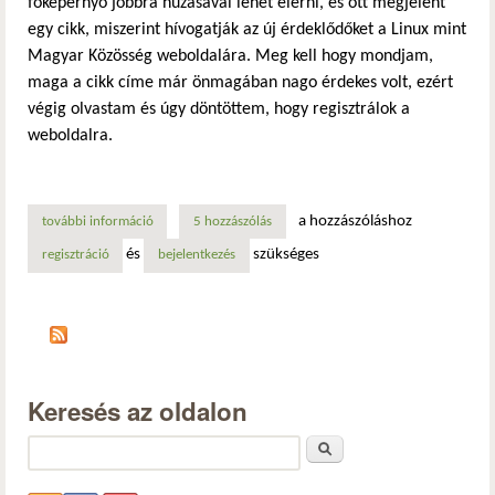
főképernyő jobbra húzásával lehet elérni, és ott megjelent
egy cikk, miszerint hívogatják az új érdeklődőket a Linux mint
Magyar Közösség weboldalára. Meg kell hogy mondjam,
maga a cikk címe már önmagában nago érdekes volt, ezért
végig olvastam és úgy döntöttem, hogy regisztrálok a
weboldalra.
a hozzászóláshoz
további információ
regisztráltam az linuxmint magyar közösség weboldalára. 
5 hozzászólás
és
szükséges
regisztráció
bejelentkezés
Keresés az oldalon
Keresés