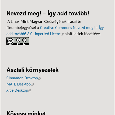
Nevezd meg! – Így add tovább!
A Linux Mint Magyar Közösségének írásai és
fórumbejegyzései a
Creative Commons Nevezd meg! – Így
add tovább! 3.0 Unported Licenc
(külső hivatkozás)
alatt lettek közzétéve.
Asztali környezetek
Cinnamon Desktop
(külső hivatkozás)
MATE Desktop
(külső hivatkozás)
Xfce Desktop
(külső hivatkozás)
Kövess minket