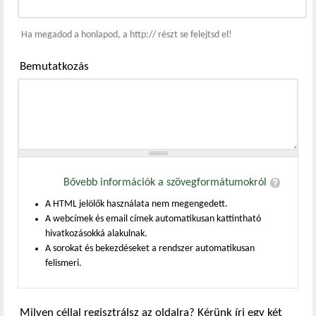
Webcím
Ha megadod a honlapod, a http:// részt se felejtsd el!
Bemutatkozás
Bővebb információk a szövegformátumokról
A HTML jelölők használata nem megengedett.
A webcímek és email címek automatikusan kattintható
hivatkozásokká alakulnak.
A sorokat és bekezdéseket a rendszer automatikusan
felismeri.
Milyen céllal regisztrálsz az oldalra? Kérünk írj egy két