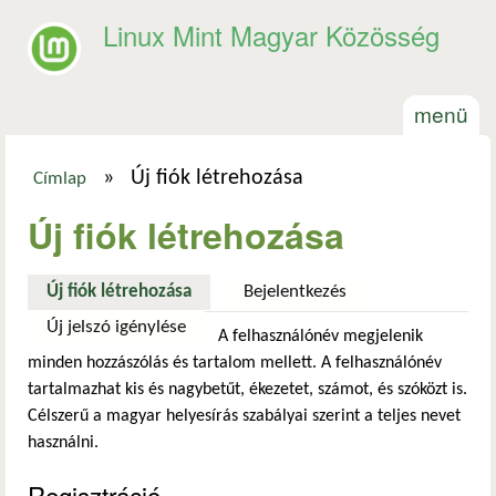
Ugrás a tartalomra
Linux Mint Magyar Közösség
menü
»
Új fiók létrehozása
Címlap
Jelenlegi hely
Új fiók létrehozása
Új fiók létrehozása
(aktív fül)
Bejelentkezés
Új jelszó igénylése
A felhasználónév megjelenik
minden hozzászólás és tartalom mellett. A felhasználónév
tartalmazhat kis és nagybetűt, ékezetet, számot, és szóközt is.
Célszerű a magyar helyesírás szabályai szerint a teljes nevet
használni.
Regisztráció