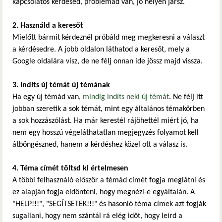
kapcsolatos kérdésed, problémád van, jó helyen jársz.
2. Használd a keresőt
Mielőtt bármit kérdeznél próbáld meg megkeresni a választ
a kérdésedre. A jobb oldalon láthatod a keresőt, mely a
Google oldalára visz, de ne félj onnan ide jössz majd vissza.
3. Indíts új témát új témának
Ha egy új témád van,
mindig indíts neki új témát
. Ne félj itt
jobban szeretik a sok témát, mint egy általános témakörben
a sok hozzászólást. Ha már kerestél rájöhettél miért jó, ha
nem egy hosszú végeláthatatlan megjegyzés folyamot kell
átböngészned, hanem a kérdéshez közel ott a válasz is.
4. Téma címét töltsd ki értelmesen
A többi felhasználó először a témád címét fogja meglátni és
ez alapján fogja eldönteni, hogy megnézi-e egyáltalán. A
"HELP!!!", "SEGÍTSETEK!!!" és hasonló téma címek azt fogják
sugallani, hogy nem szántál rá elég időt, hogy leírd a