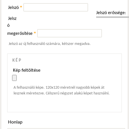
*
Jelszó
Jelszó erőssége:
Jelsz
ó
*
megerősítése
Jelszó az új felhasználó számára, kétszer megadva.
KÉP
Kép feltöltése
A felhasználó képe. 120x120 méretnél nagyobb képek át
lesznek méretezve. Célszerű négyzet alakú képet használni.
Honlap