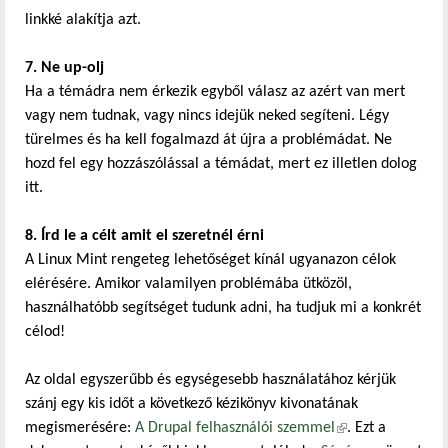
linkké alakítja azt.
7. Ne up-olj
Ha a témádra nem érkezik egyből válasz az azért van mert
vagy nem tudnak, vagy nincs idejük neked segíteni. Légy
türelmes és ha kell fogalmazd át újra a problémádat. Ne
hozd fel egy hozzászólással a témádat, mert ez illetlen dolog
itt.
8. Írd le a célt amit el szeretnél érni
A Linux Mint rengeteg lehetőséget kínál ugyanazon célok
elérésére. Amikor valamilyen problémába ütközöl,
használhatóbb segítséget tudunk adni, ha tudjuk mi a konkrét
célod!
Az oldal egyszerűbb és egységesebb használatához kérjük
szánj egy kis időt a következő kézikönyv kivonatának
megismerésére:
A Drupal felhasználói szemmel
(külső hivatkozás)
. Ezt a