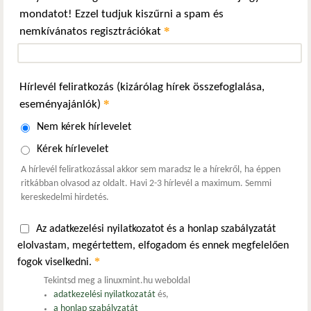
mondatot! Ezzel tudjuk kiszűrni a spam és
*
nemkívánatos regisztrációkat
Hírlevél feliratkozás (kizárólag hírek összefoglalása,
*
eseményajánlók)
Nem kérek hírlevelet
Kérek hírlevelet
A hírlevél feliratkozással akkor sem maradsz le a hírekről, ha éppen
ritkábban olvasod az oldalt. Havi 2-3 hírlevél a maximum. Semmi
kereskedelmi hirdetés.
Az adatkezelési nyilatkozatot és a honlap szabályzatát
elolvastam, megértettem, elfogadom és ennek megfelelően
*
fogok viselkedni.
Tekintsd meg a linuxmint.hu weboldal
adatkezelési nyilatkozatát
és,
a honlap szabályzatát