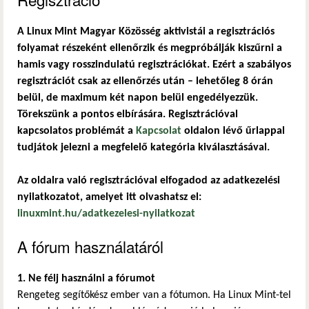
A Linux Mint Magyar Közösség aktivistái a regisztrációs
folyamat részeként ellenőrzik és megpróbálják kiszűrni a
hamis vagy rosszindulatú regisztrációkat. Ezért a szabályos
regisztrációt csak az ellenőrzés után – lehetőleg 8 órán
belül, de maximum két napon belül engedélyezzük.
Törekszünk a pontos elbírására. Regisztrációval
kapcsolatos problémát a
Kapcsolat
oldalon lévő űrlappal
tudjátok jelezni a megfelelő kategória kiválasztásával.
Az oldalra való regisztrációval elfogadod az adatkezelési
nyilatkozatot, amelyet itt olvashatsz el:
linuxmint.hu/adatkezelesi-nyilatkozat
A fórum használatáról
1. Ne félj használni a fórumot
Rengeteg segítőkész ember van a fótumon. Ha Linux Mint-tel