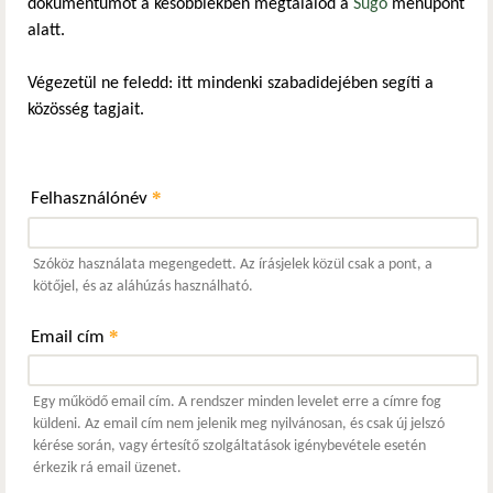
dokumentumot a későbbiekben megtalálod a
Súgó
menüpont
alatt.
Végezetül ne feledd: itt mindenki szabadidejében segíti a
közösség tagjait.
*
Felhasználónév
Szóköz használata megengedett. Az írásjelek közül csak a pont, a
kötőjel, és az aláhúzás használható.
*
Email cím
Egy működő email cím. A rendszer minden levelet erre a címre fog
küldeni. Az email cím nem jelenik meg nyilvánosan, és csak új jelszó
kérése során, vagy értesítő szolgáltatások igénybevétele esetén
érkezik rá email üzenet.