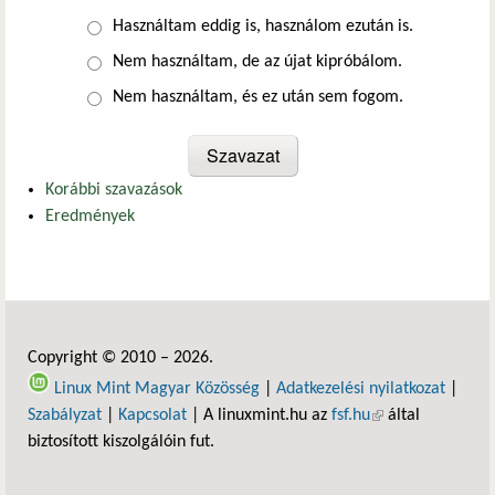
Választások
Használtam eddig is, használom ezután is.
Nem használtam, de az újat kipróbálom.
Nem használtam, és ez után sem fogom.
Korábbi szavazások
Eredmények
Copyright © 2010 – 2026.
Linux Mint Magyar Közösség
|
Adatkezelési nyilatkozat
|
Szabályzat
|
Kapcsolat
| A linuxmint.hu az
fsf.hu
(külső hivatkozás)
által
biztosított kiszolgálóin fut.