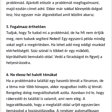
problémád. Ajánlott először a problémát megfogalmazni,
majd ezután címet adni. Ekkor már sokkal könnyebb dolgod
lesz, hisz egyszer már átgondoltad amit közölni akarsz.
5. Fogalmazz érthetően
Tudjuk, hogy Te tudod mi a problémád, de ha Mi nem értjük
meg, nem tudunk segíteni Neked! Egy egyszerű példa mindig
sokat segít a megértésben. Ha lehet add meg eddigi munkád
elérhetőségét. Száz szónál is többet ér egy működő,
kipróbálható bemutató oldal. Vedd a fáradságot és figyelj a
helyesírásodra.
6. Ne élessz fel halott témákat
Ha a problémádra találtál egy hasonló témát a fórumon, de
a téma már több hónapos, akkor nyugodtan indíts új témát.
Rengeteg dolog megváltozhatott azóta. Azonban írd le, hogy
rákerestél és találtál is valamit, ami nem elég. A
legpraktikusabb, hogy a megtalált oldal urljét egyszerűen
bemásolod a hozzászólásodba. A rendszer automatikusan