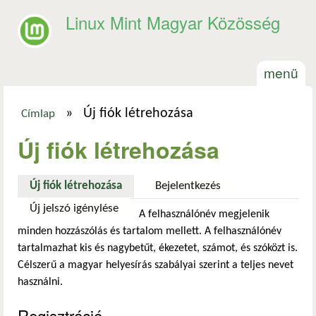
Ugrás a tartalomra
Linux Mint Magyar Közösség
menü
»
Új fiók létrehozása
Címlap
Jelenlegi hely
Új fiók létrehozása
Új fiók létrehozása
(aktív fül)
Bejelentkezés
Új jelszó igénylése
A felhasználónév megjelenik
minden hozzászólás és tartalom mellett. A felhasználónév
tartalmazhat kis és nagybetűt, ékezetet, számot, és szóközt is.
Célszerű a magyar helyesírás szabályai szerint a teljes nevet
használni.
Regisztráció