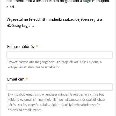
dokumentumot a későbbiekben megtalálod a
Súgó
menüpont
alatt.
Végezetül ne feledd: itt mindenki szabadidejében segíti a
közösség tagjait.
*
Felhasználónév
Szóköz használata megengedett. Az írásjelek közül csak a pont, a
kötőjel, és az aláhúzás használható.
*
Email cím
Egy működő email cím. A rendszer minden levelet erre a címre fog
küldeni. Az email cím nem jelenik meg nyilvánosan, és csak új jelszó
kérése során, vagy értesítő szolgáltatások igénybevétele esetén
érkezik rá email üzenet.