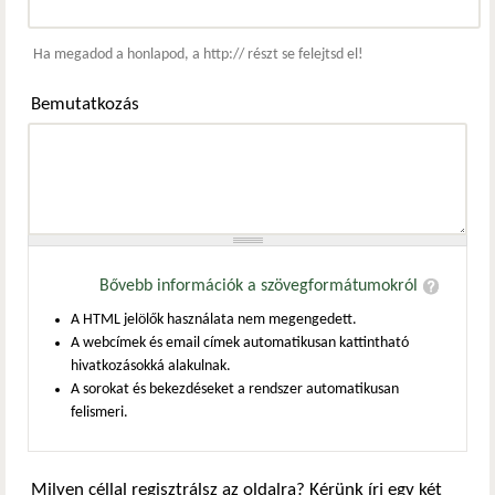
Webcím
Ha megadod a honlapod, a http:// részt se felejtsd el!
Bemutatkozás
Bővebb információk a szövegformátumokról
A HTML jelölők használata nem megengedett.
A webcímek és email címek automatikusan kattintható
hivatkozásokká alakulnak.
A sorokat és bekezdéseket a rendszer automatikusan
felismeri.
Milyen céllal regisztrálsz az oldalra? Kérünk írj egy két