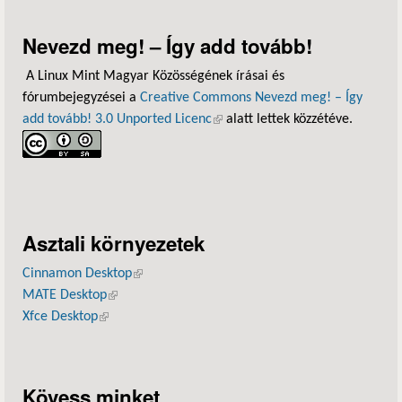
Nevezd meg! – Így add tovább!
A Linux Mint Magyar Közösségének írásai és
fórumbejegyzései a
Creative Commons Nevezd meg! – Így
add tovább! 3.0 Unported Licenc
(külső hivatkozás)
alatt lettek közzétéve.
Asztali környezetek
Cinnamon Desktop
(külső hivatkozás)
MATE Desktop
(külső hivatkozás)
Xfce Desktop
(külső hivatkozás)
Kövess minket