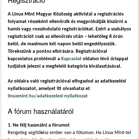
A Linux Mint Magyar Közösség aktivistái a regisztrációs
folyamat részeként ellenőrzik és megpróbálják kiszűrni a
hamis vagy rosszindulatú regisztrációkat. Ezért a szabályos
regisztrációt csak az ellenőrzés után – lehetőleg 8 órán
belül, de maximum két napon belül engedélyezzük.
Törekszünk a pontos elbírására. Regisztrációval
kapcsolatos problémát a
Kapcsolat
oldalon lévő űrlappal
tudjátok jelezni a megfelelő kategória kiválasztásával.
Az oldalra való regisztrációval elfogadod az adatkezelési
nyilatkozatot, amelyet itt olvashatsz el:
linuxmint.hu/adatkezelesi-nyilatkozat
A fórum használatáról
1. Ne félj használni a fórumot
Rengeteg segítőkész ember van a fótumon. Ha Linux Mint-tel