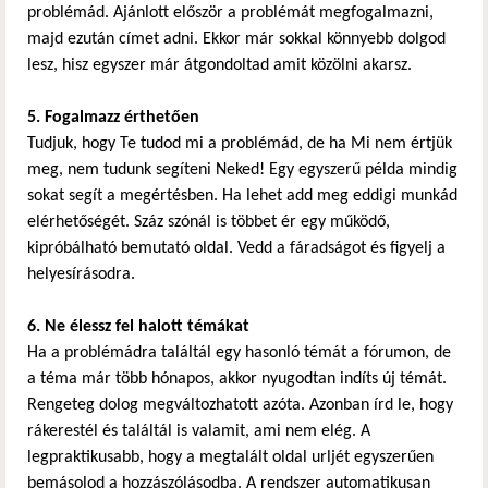
problémád. Ajánlott először a problémát megfogalmazni,
majd ezután címet adni. Ekkor már sokkal könnyebb dolgod
lesz, hisz egyszer már átgondoltad amit közölni akarsz.
5. Fogalmazz érthetően
Tudjuk, hogy Te tudod mi a problémád, de ha Mi nem értjük
meg, nem tudunk segíteni Neked! Egy egyszerű példa mindig
sokat segít a megértésben. Ha lehet add meg eddigi munkád
elérhetőségét. Száz szónál is többet ér egy működő,
kipróbálható bemutató oldal. Vedd a fáradságot és figyelj a
helyesírásodra.
6. Ne élessz fel halott témákat
Ha a problémádra találtál egy hasonló témát a fórumon, de
a téma már több hónapos, akkor nyugodtan indíts új témát.
Rengeteg dolog megváltozhatott azóta. Azonban írd le, hogy
rákerestél és találtál is valamit, ami nem elég. A
legpraktikusabb, hogy a megtalált oldal urljét egyszerűen
bemásolod a hozzászólásodba. A rendszer automatikusan