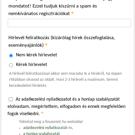
mondatot! Ezzel tudjuk kiszűrni a spam és
*
nemkívánatos regisztrációkat
Hírlevél feliratkozás (kizárólag hírek összefoglalása,
*
eseményajánlók)
Nem kérek hírlevelet
Kérek hírlevelet
A hírlevél feliratkozással akkor sem maradsz le a hírekről, ha éppen
ritkábban olvasod az oldalt. Havi 2-3 hírlevél a maximum. Semmi
kereskedelmi hirdetés.
Az adatkezelési nyilatkozatot és a honlap szabályzatát
elolvastam, megértettem, elfogadom és ennek megfelelően
*
fogok viselkedni.
Tekintsd meg a linuxmint.hu weboldal
adatkezelési nyilatkozatát
és,
a honlap szabályzatát