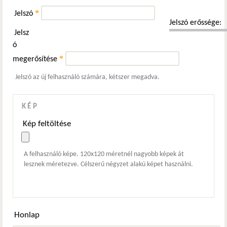
*
Jelszó
Jelszó erőssége:
Jelsz
ó
*
megerősítése
Jelszó az új felhasználó számára, kétszer megadva.
KÉP
Kép feltöltése
A felhasználó képe. 120x120 méretnél nagyobb képek át
lesznek méretezve. Célszerű négyzet alakú képet használni.
Honlap