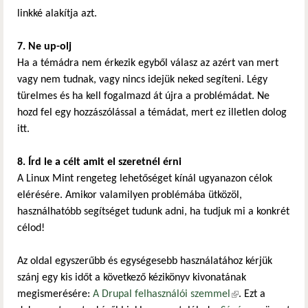
linkké alakítja azt.
7. Ne up-olj
Ha a témádra nem érkezik egyből válasz az azért van mert
vagy nem tudnak, vagy nincs idejük neked segíteni. Légy
türelmes és ha kell fogalmazd át újra a problémádat. Ne
hozd fel egy hozzászólással a témádat, mert ez illetlen dolog
itt.
8. Írd le a célt amit el szeretnél érni
A Linux Mint rengeteg lehetőséget kínál ugyanazon célok
elérésére. Amikor valamilyen problémába ütközöl,
használhatóbb segítséget tudunk adni, ha tudjuk mi a konkrét
célod!
Az oldal egyszerűbb és egységesebb használatához kérjük
szánj egy kis időt a következő kézikönyv kivonatának
megismerésére:
A Drupal felhasználói szemmel
(külső hivatkozás)
. Ezt a