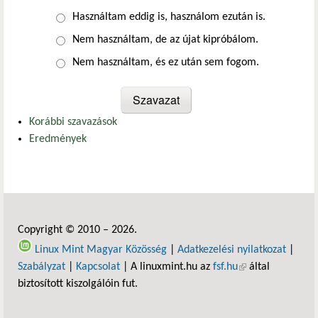
Választások
Használtam eddig is, használom ezután is.
Nem használtam, de az újat kipróbálom.
Nem használtam, és ez után sem fogom.
Korábbi szavazások
Eredmények
Copyright © 2010 – 2026.
Linux Mint Magyar Közösség
|
Adatkezelési nyilatkozat
|
Szabályzat
|
Kapcsolat
| A linuxmint.hu az
fsf.hu
(külső hivatkozás)
által
biztosított kiszolgálóin fut.