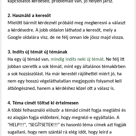
kapcsolatos kérdésed, problémád van, jó helyen jársz.
2. Használd a keresőt
Mielőtt bármit kérdeznél próbáld meg megkeresni a választ
a kérdésedre. A jobb oldalon láthatod a keresőt, mely a
Google oldalára visz, de ne félj onnan ide jössz majd vissza.
3. Indíts új témát új témának
Ha egy új témád van,
mindig indíts neki új témát
. Ne félj itt
jobban szeretik a sok témát, mint egy általános témakörben
a sok hozzászólást. Ha már kerestél rájöhettél miért jó, ha
nem egy hosszú végeláthatatlan megjegyzés folyamot kell
átböngészned, hanem a kérdéshez közel ott a válasz is.
4. Téma címét töltsd ki értelmesen
A többi felhasználó először a témád címét fogja meglátni és
ez alapján fogja eldönteni, hogy megnézi-e egyáltalán. A
"HELP!!!", "SEGÍTSETEK!!!" és hasonló téma címek azt fogják
sugallani, hogy nem szántál rá elég időt, hogy leírd a