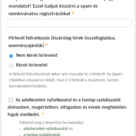
mondatot! Ezzel tudjuk kiszűrni a spam és
*
nemkívánatos regisztrációkat
Hírlevél feliratkozás (kizárólag hírek összefoglalása,
*
eseményajánlók)
Nem kérek hírlevelet
Kérek hírlevelet
A hírlevél feliratkozással akkor sem maradsz le a hírekről, ha éppen
ritkábban olvasod az oldalt. Havi 2-3 hírlevél a maximum. Semmi
kereskedelmi hirdetés.
Az adatkezelési nyilatkozatot és a honlap szabályzatát
elolvastam, megértettem, elfogadom és ennek megfelelően
*
fogok viselkedni.
Tekintsd meg a linuxmint.hu weboldal
adatkezelési nyilatkozatát
és,
a honlap szabályzatát