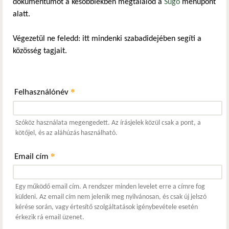
dokumentumot a későbbiekben megtalálod a
Súgó
menüpont
alatt.
Végezetül ne feledd: itt mindenki szabadidejében segíti a
közösség tagjait.
*
Felhasználónév
Szóköz használata megengedett. Az írásjelek közül csak a pont, a
kötőjel, és az aláhúzás használható.
*
Email cím
Egy működő email cím. A rendszer minden levelet erre a címre fog
küldeni. Az email cím nem jelenik meg nyilvánosan, és csak új jelszó
kérése során, vagy értesítő szolgáltatások igénybevétele esetén
érkezik rá email üzenet.