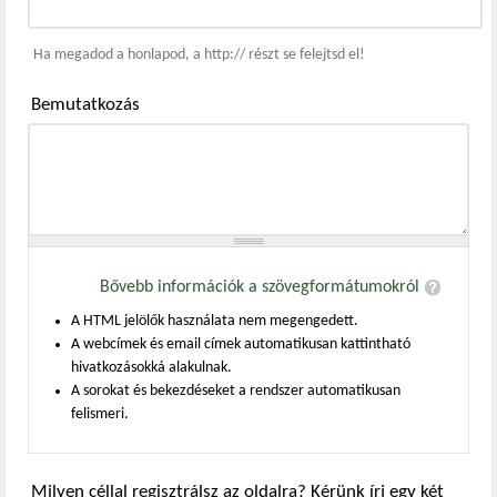
Webcím
Ha megadod a honlapod, a http:// részt se felejtsd el!
Bemutatkozás
Bővebb információk a szövegformátumokról
A HTML jelölők használata nem megengedett.
A webcímek és email címek automatikusan kattintható
hivatkozásokká alakulnak.
A sorokat és bekezdéseket a rendszer automatikusan
felismeri.
Milyen céllal regisztrálsz az oldalra? Kérünk írj egy két