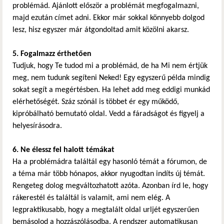
problémád. Ajánlott először a problémát megfogalmazni,
majd ezután címet adni. Ekkor már sokkal könnyebb dolgod
lesz, hisz egyszer már átgondoltad amit közölni akarsz.
5. Fogalmazz érthetően
Tudjuk, hogy Te tudod mi a problémád, de ha Mi nem értjük
meg, nem tudunk segíteni Neked! Egy egyszerű példa mindig
sokat segít a megértésben. Ha lehet add meg eddigi munkád
elérhetőségét. Száz szónál is többet ér egy működő,
kipróbálható bemutató oldal. Vedd a fáradságot és figyelj a
helyesírásodra.
6. Ne élessz fel halott témákat
Ha a problémádra találtál egy hasonló témát a fórumon, de
a téma már több hónapos, akkor nyugodtan indíts új témát.
Rengeteg dolog megváltozhatott azóta. Azonban írd le, hogy
rákerestél és találtál is valamit, ami nem elég. A
legpraktikusabb, hogy a megtalált oldal urljét egyszerűen
bemásolod a hozzászólásodba. A rendszer automatikusan