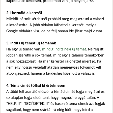
kapcsolatos kérdésed, problémád van, jó helyen jársz.
2. Használd a keresőt
Mielőtt bármit kérdeznél próbáld meg megkeresni a választ
a kérdésedre. A jobb oldalon láthatod a keresőt, mely a
Google oldalára visz, de ne félj onnan ide jössz majd vissza.
3. Indíts új témát új témának
Ha egy új témád van,
mindig indíts neki új témát
. Ne félj itt
jobban szeretik a sok témát, mint egy általános témakörben
a sok hozzászólást. Ha már kerestél rájöhettél miért jó, ha
nem egy hosszú végeláthatatlan megjegyzés folyamot kell
átböngészned, hanem a kérdéshez közel ott a válasz is.
4. Téma címét töltsd ki értelmesen
A többi felhasználó először a témád címét fogja meglátni és
ez alapján fogja eldönteni, hogy megnézi-e egyáltalán. A
"HELP!!!", "SEGÍTSETEK!!!" és hasonló téma címek azt fogják
sugallani, hogy nem szántál rá elég időt, hogy leírd a