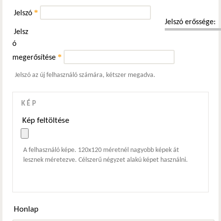
*
Jelszó
Jelszó erőssége:
Jelsz
ó
*
megerősítése
Jelszó az új felhasználó számára, kétszer megadva.
KÉP
Kép feltöltése
A felhasználó képe. 120x120 méretnél nagyobb képek át
lesznek méretezve. Célszerű négyzet alakú képet használni.
Honlap