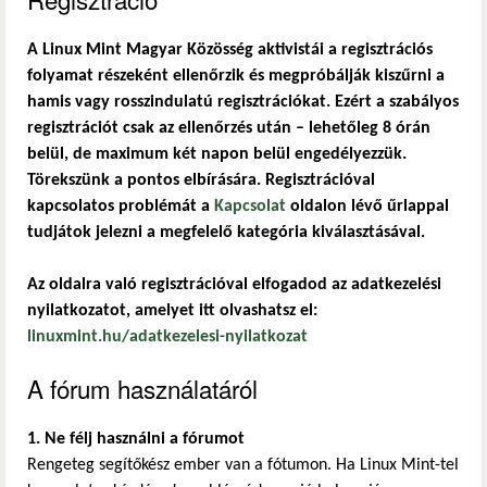
A Linux Mint Magyar Közösség aktivistái a regisztrációs
folyamat részeként ellenőrzik és megpróbálják kiszűrni a
hamis vagy rosszindulatú regisztrációkat. Ezért a szabályos
regisztrációt csak az ellenőrzés után – lehetőleg 8 órán
belül, de maximum két napon belül engedélyezzük.
Törekszünk a pontos elbírására. Regisztrációval
kapcsolatos problémát a
Kapcsolat
oldalon lévő űrlappal
tudjátok jelezni a megfelelő kategória kiválasztásával.
Az oldalra való regisztrációval elfogadod az adatkezelési
nyilatkozatot, amelyet itt olvashatsz el:
linuxmint.hu/adatkezelesi-nyilatkozat
A fórum használatáról
1. Ne félj használni a fórumot
Rengeteg segítőkész ember van a fótumon. Ha Linux Mint-tel