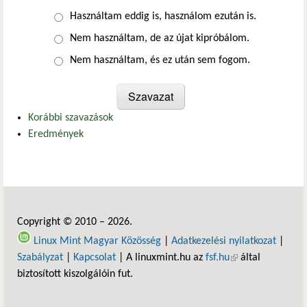
Választások
Használtam eddig is, használom ezután is.
Nem használtam, de az újat kipróbálom.
Nem használtam, és ez után sem fogom.
Korábbi szavazások
Eredmények
Copyright © 2010 – 2026.
Linux Mint Magyar Közösség
|
Adatkezelési nyilatkozat
|
Szabályzat
|
Kapcsolat
| A linuxmint.hu az
fsf.hu
(külső hivatkozás)
által
biztosított kiszolgálóin fut.