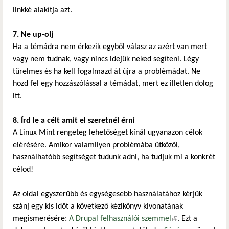
linkké alakítja azt.
7. Ne up-olj
Ha a témádra nem érkezik egyből válasz az azért van mert
vagy nem tudnak, vagy nincs idejük neked segíteni. Légy
türelmes és ha kell fogalmazd át újra a problémádat. Ne
hozd fel egy hozzászólással a témádat, mert ez illetlen dolog
itt.
8. Írd le a célt amit el szeretnél érni
A Linux Mint rengeteg lehetőséget kínál ugyanazon célok
elérésére. Amikor valamilyen problémába ütközöl,
használhatóbb segítséget tudunk adni, ha tudjuk mi a konkrét
célod!
Az oldal egyszerűbb és egységesebb használatához kérjük
szánj egy kis időt a következő kézikönyv kivonatának
megismerésére:
A Drupal felhasználói szemmel
(külső hivatkozás)
. Ezt a