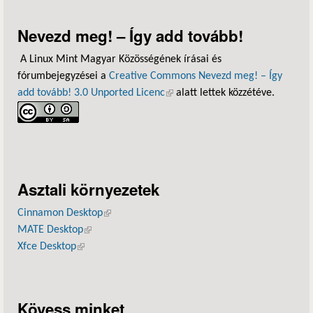
Nevezd meg! – Így add tovább!
A Linux Mint Magyar Közösségének írásai és
fórumbejegyzései a
Creative Commons Nevezd meg! – Így
add tovább! 3.0 Unported Licenc
(külső hivatkozás)
alatt lettek közzétéve.
Asztali környezetek
Cinnamon Desktop
(külső hivatkozás)
MATE Desktop
(külső hivatkozás)
Xfce Desktop
(külső hivatkozás)
Kövess minket