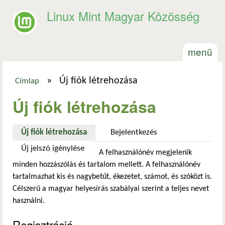
Ugrás a tartalomra
Linux Mint Magyar Közösség
menü
»
Új fiók létrehozása
Címlap
Jelenlegi hely
Új fiók létrehozása
Új fiók létrehozása
(aktív fül)
Bejelentkezés
Új jelszó igénylése
A felhasználónév megjelenik
minden hozzászólás és tartalom mellett. A felhasználónév
tartalmazhat kis és nagybetűt, ékezetet, számot, és szóközt is.
Célszerű a magyar helyesírás szabályai szerint a teljes nevet
használni.
Regisztráció