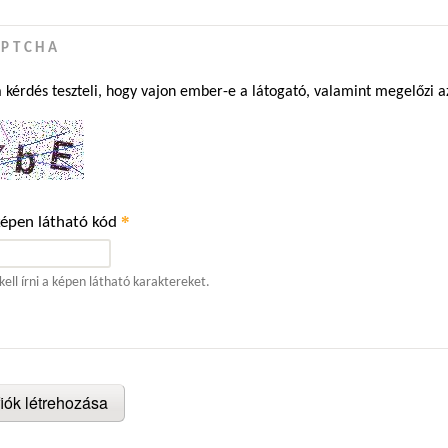
APTCHA
a kérdés teszteli, hogy vajon ember-e a látogató, valamint megelőzi 
*
képen látható kód
kell írni a képen látható karaktereket.