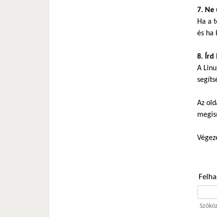
7. Ne 
Ha a t
és ha 
8. Írd
A Linu
segíts
Az old
megis
Végeze
Felh
Szóköz