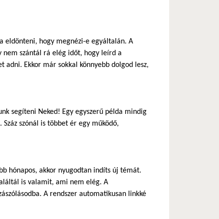
ja eldönteni, hogy megnézi-e egyáltalán. A
 nem szántál rá elég időt, hogy leírd a
 adni. Ekkor már sokkal könnyebb dolgod lesz,
nk segíteni Neked! Egy egyszerű példa mindig
 Száz szónál is többet ér egy működő,
b hónapos, akkor nyugodtan indíts új témát.
láltál is valamit, ami nem elég. A
zászólásodba. A rendszer automatikusan linkké