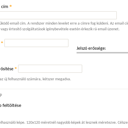
*
l cím
ködő email cím. A rendszer minden levelet erre a címre fog küldeni. Az email cí
 vagy értesítő szolgáltatások igénybevétele esetén érkezik rá email üzenet.
*
ó
Jelszó erőssége:
*
ősítése
 az új felhasználó számára, kétszer megadva.
P
 feltöltése
elhasználó képe. 120x120 méretnél nagyobb képek át lesznek méretezve. Célszer