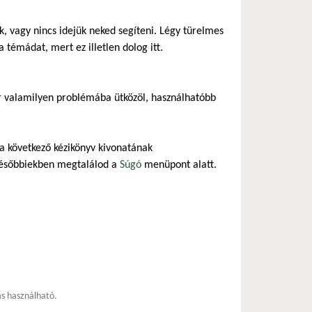
 vagy nincs idejük neked segíteni. Légy türelmes
 témádat, mert ez illetlen dolog itt.
r valamilyen problémába ütközöl, használhatóbb
 a következő kézikönyv kivonatának
későbbiekben megtalálod a
Súgó
menüpont alatt.
ás használható.