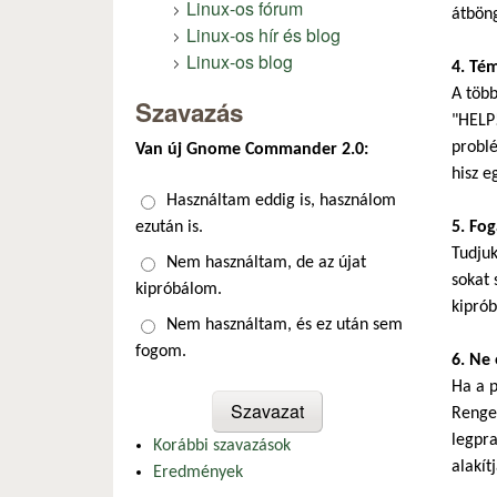
Linux-os fórum
átböng
Linux-os hír és blog
Linux-os blog
4. Té
A több
Szavazás
"HELP!
problé
Van új Gnome Commander 2.0:
hisz e
Választások
Használtam eddig is, használom
ezután is.
5. Fo
Tudju
Nem használtam, de az újat
sokat 
kipróbálom.
kiprób
Nem használtam, és ez után sem
fogom.
6. Ne 
Ha a p
Renget
legpra
Korábbi szavazások
alakítj
Eredmények