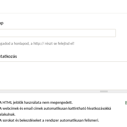
ap
ím
adod a honlapod, a http:// részt se felejtsd el!
tatkozás
A HTML jelölők használata nem megengedett.
A webcímek és email címek automatikusan kattintható hivatkozásokká
alakulnak.
A sorokat és bekezdéseket a rendszer automatikusan felismeri.