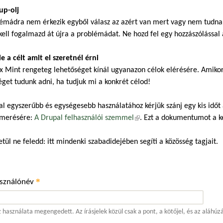
up-olj
émádra nem érkezik egyből válasz az azért van mert vagy nem tudnak,
kell fogalmazd át újra a problémádat. Ne hozd fel egy hozzászólással a
 le a célt amit el szeretnél érni
x Mint rengeteg lehetőséget kínál ugyanazon célok elérésére. Amiko
éget tudunk adni, ha tudjuk mi a konkrét célod!
al egyszerűbb és egységesebb használatához kérjük szánj egy kis időt
merésére:
A Drupal felhasználói szemmel
(külső hivatkozás)
. Ezt a dokumentumot a 
tül ne feledd: itt mindenki szabadidejében segíti a közösség tagjait.
*
asználónév
 használata megengedett. Az írásjelek közül csak a pont, a kötőjel, és az aláhúz