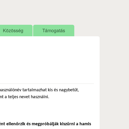
Közösség
Támogatás
használónév tartalmazhat kis és nagybetűt,
nt a teljes nevet használni.
ént ellenőrzik és megpróbálják kiszűrni a hamis