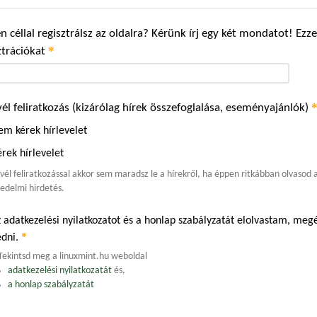
n céllal regisztrálsz az oldalra? Kérünk írj egy két mondatot! Ez
*
ztrációkat
vél feliratkozás (kizárólag hírek összefoglalása, eseményajánlók)
em kérek hírlevelet
rek hírlevelet
evél feliratkozással akkor sem maradsz le a hírekről, ha éppen ritkábban olvasod
edelmi hirdetés.
 adatkezelési nyilatkozatot és a honlap szabályzatát elolvastam, m
*
edni.
Tekintsd meg a linuxmint.hu weboldal
adatkezelési nyilatkozatát
és,
a honlap szabályzatát
.