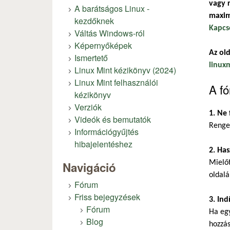
vagy r
A barátságos Linux -
maxim
kezdőknek
Kapcs
Váltás Windows-ról
Képernyőképek
Az old
Ismertető
linux
Linux Mint kézikönyv (2024)
Linux Mint felhasználói
A fó
kézikönyv
Verziók
1. Ne 
Videók és bemutatók
Renget
Információgyűjtés
hibajelentéshez
2. Has
Mielőt
Navigáció
oldalá
Fórum
Friss bejegyzések
3. Ind
Fórum
Ha eg
Blog
hozzás