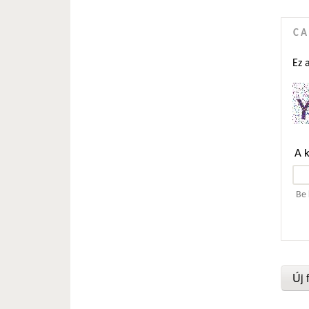
C
Ez 
A 
Be 