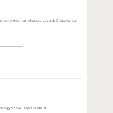
m nem jelenik meg nyilvánosan, és csak új jelszó kérése
ű négyzet alakú képet használni.