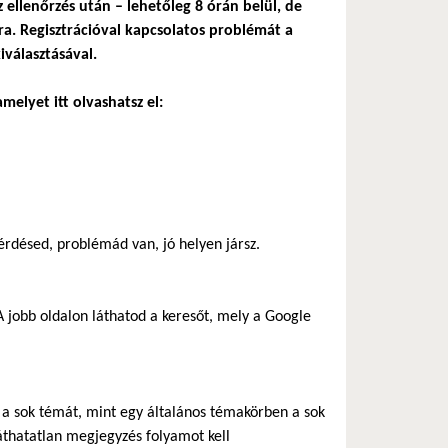
z ellenőrzés után – lehetőleg 8 órán belül, de
a. Regisztrációval kapcsolatos problémát a
iválasztásával.
melyet itt olvashatsz el:
rdésed, problémád van, jó helyen jársz.
 jobb oldalon láthatod a keresőt, mely a Google
ik a sok témát, mint egy általános témakörben a sok
áthatatlan megjegyzés folyamot kell