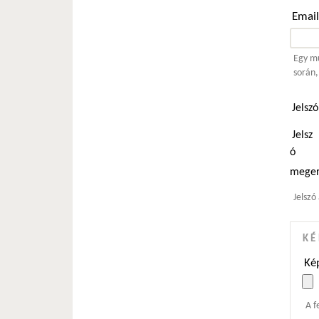
Emai
Egy mű
során,
Jelsz
Jelsz
ó
meger
Jelszó
KÉ
Kép
A f