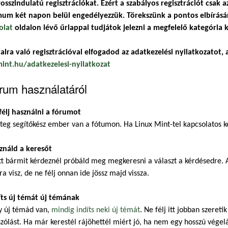
osszindulatú regisztrációkat. Ezért a szabályos regisztrációt csak a
um két napon belül engedélyezzük. Törekszünk a pontos elbírásár
olat
oldalon lévő űrlappal tudjátok jelezni a megfelelő kategória k
alra való regisztrációval elfogadod az adatkezelési nyilatkozatot, a
mint.hu/adatkezelesi-nyilatkozat
rum használatáról
félj használni a fórumot
eg segítőkész ember van a fótumon. Ha Linux Mint-tel kapcsolatos ké
ználd a keresőt
t bármit kérdeznél próbáld meg megkeresni a választ a kérdésedre. A
ra visz, de ne félj onnan ide jössz majd vissza.
íts új témát új témának
y új témád van,
mindig indíts neki új témát
. Ne félj itt jobban szeret
zólást. Ha már kerestél rájöhettél miért jó, ha nem egy hosszú végel