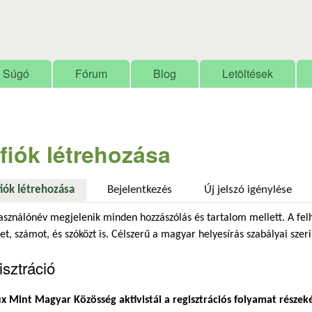
Ugrás a tartalomra
Súgó
Fórum
Blog
Letöltések
 fiók létrehozása
fiók létrehozása
(aktív fül)
Bejelentkezés
Új jelszó igénylése
asználónév megjelenik minden hozzászólás és tartalom mellett. A fel
et, számot, és szóközt is. Célszerű a magyar helyesírás szabályai szeri
sztráció
x Mint Magyar Közösség aktivistái a regisztrációs folyamat részek