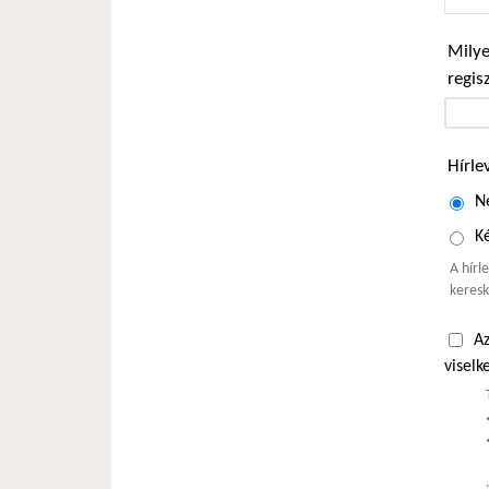
Milye
regis
Hírle
N
Ké
A hírl
keresk
Az
viselk