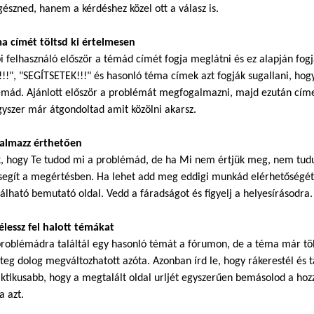
észned, hanem a kérdéshez közel ott a válasz is.
ma címét töltsd ki értelmesen
i felhasználó először a témád címét fogja meglátni és ez alapján fog
!!", "SEGÍTSETEK!!!" és hasonló téma címek azt fogják sugallani, hogy
mád. Ajánlott először a problémát megfogalmazni, majd ezután címet
gyszer már átgondoltad amit közölni akarsz.
galmazz érthetően
k, hogy Te tudod mi a problémád, de ha Mi nem értjük meg, nem tudu
segít a megértésben. Ha lehet add meg eddigi munkád elérhetőségét.
álható bemutató oldal. Vedd a fáradságot és figyelj a helyesírásodra.
élessz fel halott témákat
roblémádra találtál egy hasonló témát a fórumon, de a téma már töb
eg dolog megváltozhatott azóta. Azonban írd le, hogy rákerestél és ta
ktikusabb, hogy a megtalált oldal urljét egyszerűen bemásolod a hoz
a azt.